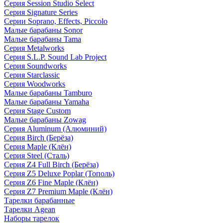
Серия Session Studio Select
Серия Signature Series
Серии Soprano, Effects, Piccolo
Малые барабаны Sonor
Малые барабаны Tama
Серия Metalworks
Серия S.L.P. Sound Lab Project
Серия Soundworks
Серия Starclassic
Серия Woodworks
Малые барабаны Tamburo
Малые барабаны Yamaha
Серия Stage Custom
Малые барабаны Zowag
Серия Aluminum (Алюминий)
Серия Birch (Берёза)
Серия Maple (Клён)
Серия Steel (Сталь)
Серия Z4 Full Birch (Берёза)
Серия Z5 Deluxe Poplar (Тополь)
Серия Z6 Fine Maple (Клён)
Серия Z7 Premium Maple (Клён)
Тарелки барабанные
Тарелки Agean
Наборы тарелок