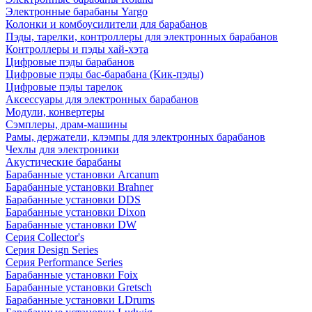
Электронные барабаны Yargo
Колонки и комбоусилители для барабанов
Пэды, тарелки, контроллеры для электронных барабанов
Контроллеры и пэды хай-хэта
Цифровые пэды барабанов
Цифровые пэды бас-барабана (Кик-пэды)
Цифровые пэды тарелок
Аксессуары для электронных барабанов
Модули, конвертеры
Сэмплеры, драм-машины
Рамы, держатели, клэмпы для электронных барабанов
Чехлы для электроники
Акустические барабаны
Барабанные установки Arcanum
Барабанные установки Brahner
Барабанные установки DDS
Барабанные установки Dixon
Барабанные установки DW
Серия Collector's
Серия Design Series
Серия Performance Series
Барабанные установки Foix
Барабанные установки Gretsch
Барабанные установки LDrums