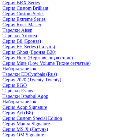
Серия BRX Series
Серия Custom Brilliant
Серия Custom Series
Серия Extreme Series
Серия Rock Master
Тарелки Aisen
Тарелки Arborea
Серия B8 (Бронза)
Серия FH Series (Латунь)
Серия Ghost (Бронза B20)
Серия Hero (Нержавеющая сталь)
Серия Mute (Low Volume Тихие сетчатые)
Наборы тарелок
Тарелки EDCymbals (Rus)
Серия 2020 (Twenty Twenty)
Серия EGO
Тарелки Evans
Тарелки Istanbul Agop
Наборы тарелок
Серия Agop Signature
Серия Art (B8)
Серия Custom Special Edition
Серия Mantra Signature
Серия MS-X (Латунь)
Серия OM Signature