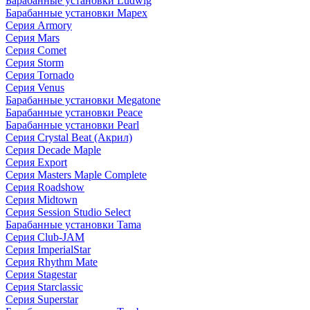
Барабанные установки Ludwig
Барабанные установки Mapex
Серия Armory
Серия Mars
Серия Comet
Серия Storm
Серия Tornado
Серия Venus
Барабанные установки Megatone
Барабанные установки Peace
Барабанные установки Pearl
Серия Crystal Beat (Акрил)
Серия Decade Maple
Серия Export
Серия Masters Maple Complete
Серия Roadshow
Серия Midtown
Серия Session Studio Select
Барабанные установки Tama
Серия Club-JAM
Серия ImperialStar
Серия Rhythm Mate
Серия Stagestar
Серия Starclassic
Серия Superstar