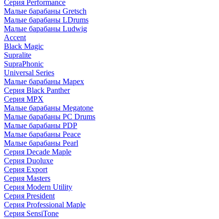
Серия Performance
Малые барабаны Gretsch
Малые барабаны LDrums
Малые барабаны Ludwig
Accent
Black Magic
Supralite
SupraPhonic
Universal Series
Малые барабаны Mapex
Серия Black Panther
Серия MPX
Малые барабаны Megatone
Малые барабаны PC Drums
Малые барабаны PDP
Малые барабаны Peace
Малые барабаны Pearl
Серия Decade Maple
Серия Duoluxe
Серия Export
Серия Masters
Серия Modern Utility
Серия President
Серия Professional Maple
Серия SensiTone