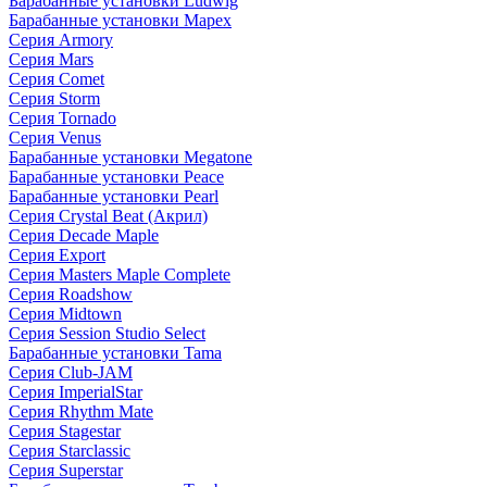
Барабанные установки Ludwig
Барабанные установки Mapex
Серия Armory
Серия Mars
Серия Comet
Серия Storm
Серия Tornado
Серия Venus
Барабанные установки Megatone
Барабанные установки Peace
Барабанные установки Pearl
Серия Crystal Beat (Акрил)
Серия Decade Maple
Серия Export
Серия Masters Maple Complete
Серия Roadshow
Серия Midtown
Серия Session Studio Select
Барабанные установки Tama
Серия Club-JAM
Серия ImperialStar
Серия Rhythm Mate
Серия Stagestar
Серия Starclassic
Серия Superstar