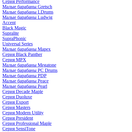
Серия Performance
Малые барабаны Gretsch
Малые барабаны LDrums
Малые барабаны Ludwig
Accent
Black Magic
Supralite
SupraPhonic
Universal Series
Малые барабаны Mapex
Серия Black Panther
Серия MPX
Малые барабаны Megatone
Малые барабаны PC Drums
Малые барабаны PDP
Малые барабаны Peace
Малые барабаны Pearl
Серия Decade Maple
Серия Duoluxe
Серия Export
Серия Masters
Серия Modern Utility
Серия President
Серия Professional Maple
Серия SensiTone