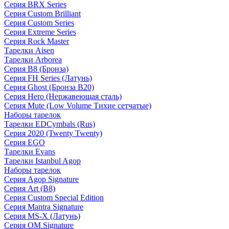
Серия BRX Series
Серия Custom Brilliant
Серия Custom Series
Серия Extreme Series
Серия Rock Master
Тарелки Aisen
Тарелки Arborea
Серия B8 (Бронза)
Серия FH Series (Латунь)
Серия Ghost (Бронза B20)
Серия Hero (Нержавеющая сталь)
Серия Mute (Low Volume Тихие сетчатые)
Наборы тарелок
Тарелки EDCymbals (Rus)
Серия 2020 (Twenty Twenty)
Серия EGO
Тарелки Evans
Тарелки Istanbul Agop
Наборы тарелок
Серия Agop Signature
Серия Art (B8)
Серия Custom Special Edition
Серия Mantra Signature
Серия MS-X (Латунь)
Серия OM Signature