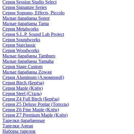
Серия Session Studio Select
Серия Signature Series
Серии Soprano, Effects, Piccolo
Малые барабаны Sonor
Малые барабаны Tama
Серия Metalworks
Серия S.L.P. Sound Lab Project
Серия Soundworks
Серия Starclassic
Серия Woodworks
Малые барабаны Tamburo
Малые барабаны Yamaha
Серия Stage Custom
Малые барабаны Zowag
Серия Aluminum (Алюминий)
Серия Birch (Берёза)
Серия Maple (Клён)
Серия Steel (Сталь)
Серия Z4 Full Birch (Берёза)
Серия Z5 Deluxe Poplar (Тополь)
Серия Z6 Fine Maple (Клён)
Серия Z7 Premium Maple (Клён)
Тарелки барабанные
Тарелки Agean
Наборы тарелок