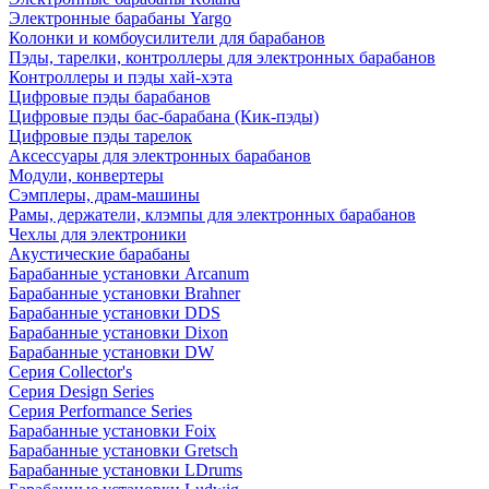
Электронные барабаны Yargo
Колонки и комбоусилители для барабанов
Пэды, тарелки, контроллеры для электронных барабанов
Контроллеры и пэды хай-хэта
Цифровые пэды барабанов
Цифровые пэды бас-барабана (Кик-пэды)
Цифровые пэды тарелок
Аксессуары для электронных барабанов
Модули, конвертеры
Сэмплеры, драм-машины
Рамы, держатели, клэмпы для электронных барабанов
Чехлы для электроники
Акустические барабаны
Барабанные установки Arcanum
Барабанные установки Brahner
Барабанные установки DDS
Барабанные установки Dixon
Барабанные установки DW
Серия Collector's
Серия Design Series
Серия Performance Series
Барабанные установки Foix
Барабанные установки Gretsch
Барабанные установки LDrums