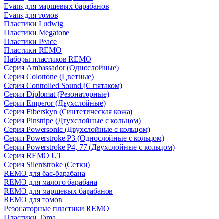
Evans для маршевых барабанов
Evans для томов
Пластики Ludwig
Пластики Megatone
Пластики Peace
Пластики REMO
Наборы пластиков REMO
Серия Ambassador (Однослойные)
Серия Colortone (Цветные)
Серия Controlled Sound (С пятаком)
Серия Diplomat (Резонаторные)
Серия Emperor (Двухслойные)
Серия Fiberskyn (Синтетическая кожа)
Серия Pinstripe (Двухслойные с кольцом)
Серия Powersonic (Двухслойные с кольцом)
Серия Powerstroke P3 (Однослойные с кольцом)
Серия Powerstroke P4, 77 (Двухслойные с кольцом)
Серия REMO UT
Серия Silentstroke (Сетки)
REMO для бас-барабана
REMO для малого барабана
REMO для маршевых барабанов
REMO для томов
Резонаторные пластики REMO
Пластики Tama