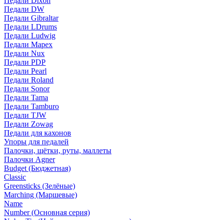
Педали Dixon
Педали DW
Педали Gibraltar
Педали LDrums
Педали Ludwig
Педали Mapex
Педали Nux
Педали PDP
Педали Pearl
Педали Roland
Педали Sonor
Педали Tama
Педали Tamburo
Педали TJW
Педали Zowag
Педали для кахонов
Упоры для педалей
Палочки, щётки, руты, маллеты
Палочки Agner
Budget (Бюджетная)
Classic
Greensticks (Зелёные)
Marching (Маршевые)
Name
Number (Основная серия)