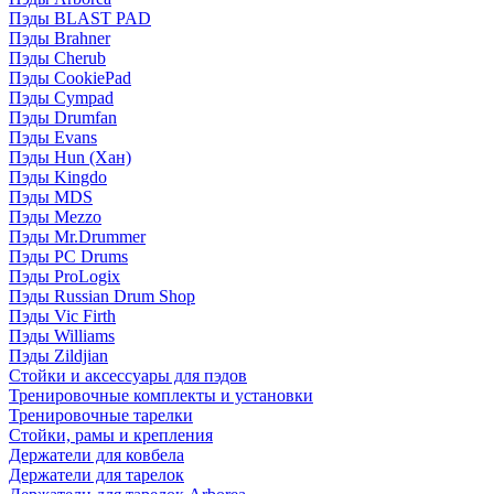
Пэды BLAST PAD
Пэды Brahner
Пэды Cherub
Пэды CookiePad
Пэды Cympad
Пэды Drumfan
Пэды Evans
Пэды Hun (Хан)
Пэды Kingdo
Пэды MDS
Пэды Mezzo
Пэды Mr.Drummer
Пэды PC Drums
Пэды ProLogix
Пэды Russian Drum Shop
Пэды Vic Firth
Пэды Williams
Пэды Zildjian
Стойки и аксессуары для пэдов
Тренировочные комплекты и установки
Тренировочные тарелки
Стойки, рамы и крепления
Держатели для ковбела
Держатели для тарелок