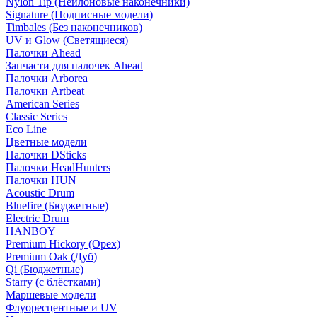
Nylon Tip (Нейлоновые наконечники)
Signature (Подписные модели)
Timbales (Без наконечников)
UV и Glow (Светящиеся)
Палочки Ahead
Запчасти для палочек Ahead
Палочки Arborea
Палочки Artbeat
American Series
Classic Series
Eco Line
Цветные модели
Палочки DSticks
Палочки HeadHunters
Палочки HUN
Acoustic Drum
Bluefire (Бюджетные)
Electric Drum
HANBOY
Premium Hickory (Орех)
Premium Oak (Дуб)
Qi (Бюджетные)
Starry (с блёстками)
Маршевые модели
Флуоресцентные и UV