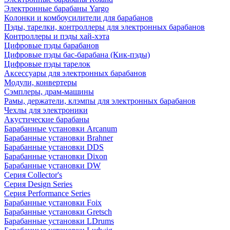
Электронные барабаны Yargo
Колонки и комбоусилители для барабанов
Пэды, тарелки, контроллеры для электронных барабанов
Контроллеры и пэды хай-хэта
Цифровые пэды барабанов
Цифровые пэды бас-барабана (Кик-пэды)
Цифровые пэды тарелок
Аксессуары для электронных барабанов
Модули, конвертеры
Сэмплеры, драм-машины
Рамы, держатели, клэмпы для электронных барабанов
Чехлы для электроники
Акустические барабаны
Барабанные установки Arcanum
Барабанные установки Brahner
Барабанные установки DDS
Барабанные установки Dixon
Барабанные установки DW
Серия Collector's
Серия Design Series
Серия Performance Series
Барабанные установки Foix
Барабанные установки Gretsch
Барабанные установки LDrums