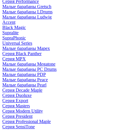
Серия Performance
Малые барабаны Gretsch
Малые барабаны LDrums
Малые барабаны Ludwig
Accent
Black Magic
Supralite
SupraPhonic
Universal Series
Малые барабаны Mapex
Серия Black Panther
Серия MPX
Малые барабаны Megatone
Малые барабаны PC Drums
Малые барабаны PDP
Малые барабаны Peace
Малые барабаны Pearl
Серия Decade Maple
Серия Duoluxe
Серия Export
Серия Masters
Серия Modern Utility
Серия President
Серия Professional Maple
Серия SensiTone