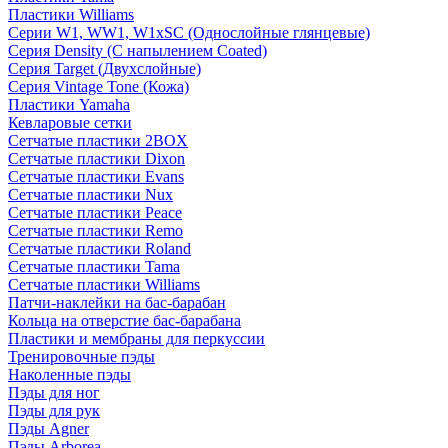
Пластики Williams
Серии W1, WW1, W1xSC (Однослойные глянцевые)
Серия Density (C напылением Coated)
Серия Target (Двухслойные)
Серия Vintage Tone (Кожа)
Пластики Yamaha
Кевларовые сетки
Сетчатые пластики 2BOX
Сетчатые пластики Dixon
Сетчатые пластики Evans
Сетчатые пластики Nux
Сетчатые пластики Peace
Сетчатые пластики Remo
Сетчатые пластики Roland
Сетчатые пластики Tama
Сетчатые пластики Williams
Патчи-наклейки на бас-барабан
Кольца на отверстие бас-барабана
Пластики и мембраны для перкуссии
Тренировочные пэды
Наколенные пэды
Пэды для ног
Пэды для рук
Пэды Agner
Пэды Arborea