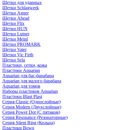
Щетки для ударных
Щетки Schlagwerk
Щетки Agner
Щетки Ahead
Щетки Flix
Щетки HUN
Щетки Lutner
Щетки Meinl
Щетки PROMARK
Щетки Vater
Щетки Vic Firth
Щетки Sela
Пластики, сетки, кожа
Пластики Aquarian
Aquarian для бас-барабана
Aquarian для малого барабана
Aquarian для томов
Наборы пластиков Aquarian
Пластики Blast Plast
Серия Classic (Однослойные)
Серия Modern (Двухслойные)
Серия Power Dot (С пятаком)
Серия Resonance (Резонаторные)
Серия Silent Ring (Кольца)
Пластики Bowo