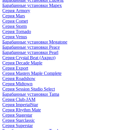
Барабанные установки Ludwig
Барабанные установки Mapex
Серия Armory
Серия Mars
Серия Comet
Серия Storm
Серия Tornado
Серия Venus
Барабанные установки Megatone
Барабанные установки Peace
Барабанные установки Pearl
Серия Crystal Beat (Акрил)
Серия Decade Maple
Серия Export
Серия Masters Maple Complete
Серия Roadshow
Серия Midtown
Серия Session Studio Select
Барабанные установки Tama
Серия Club-JAM
Серия ImperialStar
Серия Rhythm Mate
Серия Stagestar
Серия Starclassic
Серия Superstar