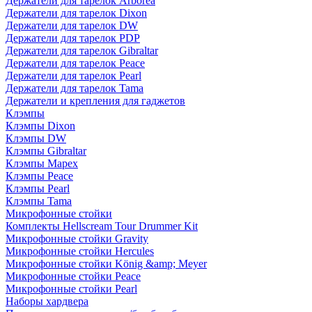
Держатели для тарелок Arborea
Держатели для тарелок Dixon
Держатели для тарелок DW
Держатели для тарелок PDP
Держатели для тарелок Gibraltar
Держатели для тарелок Peace
Держатели для тарелок Pearl
Держатели для тарелок Tama
Держатели и крепления для гаджетов
Клэмпы
Клэмпы Dixon
Клэмпы DW
Клэмпы Gibraltar
Клэмпы Mapex
Клэмпы Peace
Клэмпы Pearl
Клэмпы Tama
Микрофонные стойки
Комплекты Hellscream Tour Drummer Kit
Микрофонные стойки Gravity
Микрофонные стойки Hercules
Микрофонные стойки König &amp; Meyer
Микрофонные стойки Peace
Микрофонные стойки Pearl
Наборы хардвера