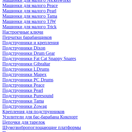
Машинки для малого Nickelworks
Машинки для малого Peace
Машинки для малого Pearl
Машинки для малого Tama
Машинки для малого TJW
Машинки для малого Trick
Настроечные ключи
Перчатки барабанщиков
Подструнники и крепления
Подструнники Dixon
Подструнники Drum Gear
Подструнники Fat Cat Snappy Snares
Подструнники Gibraltar
Подструнники LDrums
Подструнники Mapex
Подструнники PC Drums
Подструнники Peace
Подструнники Pearl
Подструнники Puresound
Подструнники Tama
Подструнники Zowag
Крепления для подструнников
Усилители для бас-барабана Кикпорт
Цепочки для тарелок
Шумо\вибропоглощающие платформы