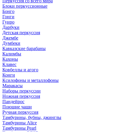
Перкуссия со всего мира
Блоки перкуссионные
Бонго
Гонги
Гуиро
Дарбуки
Детская перкуссия
Джембе
Думбеки
Кавказские барабаны
Калимбы
Кахоны
Клавес
Ковбеллы и агого
Конги
Ксилофоны и металлофоны
Маракасы
Наборы перкуссии
Ножная перкуссия
Пандейрос
Поющие чаши
Ручная перкуссия
Тамбурины, бубны, джинглы
Тамбурины Alice
Тамбурины Pearl