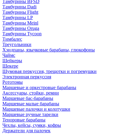
Тамбурины BFSD
Тамбурины Dadi
Тамбурины Flight
Тамбурины LP
Тамбурины Meinl
Тамбурины Oruga
Тамбурины Tycoon
Тимбалес
Треугольники
Хэндпаны, язычковые барабаны, глюкофоны
Чаймс
Шейкеры
Шекере
Шумовая перкуссия, трещотки и погремушки
Электронная перкуссия
Рототомы
Маршевые и оркестровые барабаны
Аксессуары, стойки, ремни
Маршевые бас-барабаны
Маршевые малые барабаны
Маршевые палочки и колотушки
Маршевые ручные тарелки
Теноровые барабаны
Чехлы, кейсы, сумки, кофры
Держатели для палочек