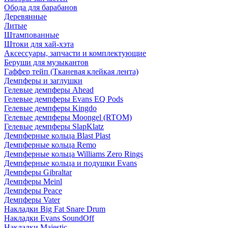
Обода для барабанов
Деревянные
Литые
Штампованные
Штоки для хай-хэта
Аксессуары, запчасти и комплектующие
Беруши для музыкантов
Гаффер тейп (Тканевая клейкая лента)
Демпферы и заглушки
Гелевые демпферы Ahead
Гелевые демпферы Evans EQ Pods
Гелевые демпферы Kingdo
Гелевые демпферы Moongel (RTOM)
Гелевые демпферы SlapKlatz
Демпферные кольца Blast Plast
Демпферные кольца Remo
Демпферные кольца Williams Zero Rings
Демпферные кольца и подушки Evans
Демпферы Gibraltar
Демпферы Meinl
Демпферы Peace
Демпферы Vater
Накладки Big Fat Snare Drum
Накладки Evans SoundOff
Накладки Majestic