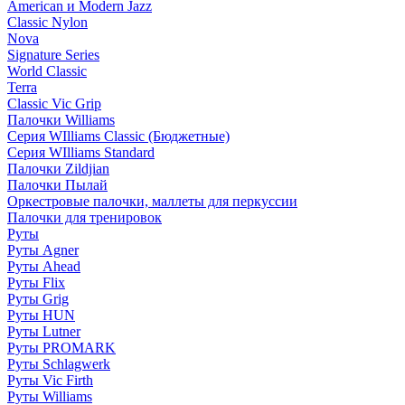
American и Modern Jazz
Classic Nylon
Nova
Signature Series
World Classic
Terra
Classic Vic Grip
Палочки Williams
Серия WIlliams Classic (Бюджетные)
Серия WIlliams Standard
Палочки Zildjian
Палочки Пылай
Оркестровые палочки, маллеты для перкуссии
Палочки для тренировок
Руты
Руты Agner
Руты Ahead
Руты Flix
Руты Grig
Руты HUN
Руты Lutner
Руты PROMARK
Руты Schlagwerk
Руты Vic Firth
Руты Williams