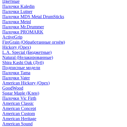
Цветные
Палочки Kaledin
Палочки Lutner
Палочки MDS Metal DrumSticks
Палочки Meinl
Палочки Mr.Drummer
Палочки PROMARK
ActiveGrip
FireGrain (Обработанные огнём)
Hickory (Орех)
L.A. Special (Бюджетные)
Natural (Нелакированные)
Shira Kashi Oak (Дуб)
Подписные модели
Палочки Tama
Палочки Vater
American Hickory (Орех)
GoodWood
Sugar Maple (Клен)
Палочки Vic Firth
American Classic
American Concept
American Custom
American Heritage
American Sound