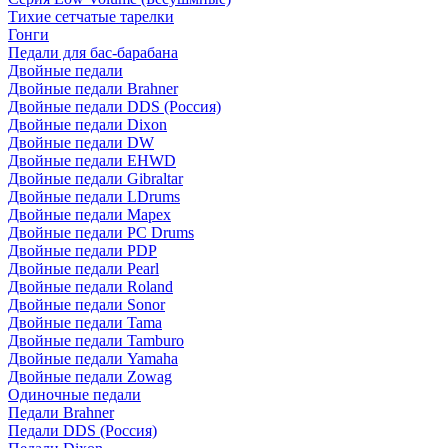
Тихие сетчатые тарелки
Гонги
Педали для бас-барабана
Двойные педали
Двойные педали Brahner
Двойные педали DDS (Россия)
Двойные педали Dixon
Двойные педали DW
Двойные педали EHWD
Двойные педали Gibraltar
Двойные педали LDrums
Двойные педали Mapex
Двойные педали PC Drums
Двойные педали PDP
Двойные педали Pearl
Двойные педали Roland
Двойные педали Sonor
Двойные педали Tama
Двойные педали Tamburo
Двойные педали Yamaha
Двойные педали Zowag
Одиночные педали
Педали Brahner
Педали DDS (Россия)