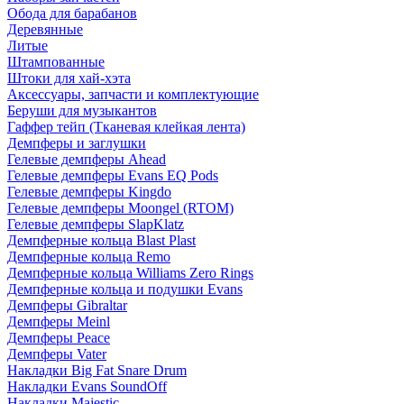
Обода для барабанов
Деревянные
Литые
Штампованные
Штоки для хай-хэта
Аксессуары, запчасти и комплектующие
Беруши для музыкантов
Гаффер тейп (Тканевая клейкая лента)
Демпферы и заглушки
Гелевые демпферы Ahead
Гелевые демпферы Evans EQ Pods
Гелевые демпферы Kingdo
Гелевые демпферы Moongel (RTOM)
Гелевые демпферы SlapKlatz
Демпферные кольца Blast Plast
Демпферные кольца Remo
Демпферные кольца Williams Zero Rings
Демпферные кольца и подушки Evans
Демпферы Gibraltar
Демпферы Meinl
Демпферы Peace
Демпферы Vater
Накладки Big Fat Snare Drum
Накладки Evans SoundOff
Накладки Majestic