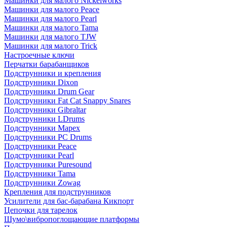
Машинки для малого Nickelworks
Машинки для малого Peace
Машинки для малого Pearl
Машинки для малого Tama
Машинки для малого TJW
Машинки для малого Trick
Настроечные ключи
Перчатки барабанщиков
Подструнники и крепления
Подструнники Dixon
Подструнники Drum Gear
Подструнники Fat Cat Snappy Snares
Подструнники Gibraltar
Подструнники LDrums
Подструнники Mapex
Подструнники PC Drums
Подструнники Peace
Подструнники Pearl
Подструнники Puresound
Подструнники Tama
Подструнники Zowag
Крепления для подструнников
Усилители для бас-барабана Кикпорт
Цепочки для тарелок
Шумо\вибропоглощающие платформы