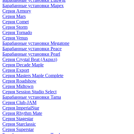
Барабанные установки Ludwig
Барабанные установки Mapex
Серия Armory
Серия Mars
Серия Comet
Серия Storm
Серия Tornado
Серия Venus
Барабанные установки Megatone
Барабанные установки Peace
Барабанные установки Pearl
Серия Crystal Beat (Акрил)
Серия Decade Maple
Серия Export
Серия Masters Maple Complete
Серия Roadshow
Серия Midtown
Серия Session Studio Select
Барабанные установки Tama
Серия Club-JAM
Серия ImperialStar
Серия Rhythm Mate
Серия Stagestar
Серия Starclassic
Серия Superstar