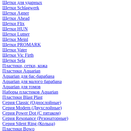
Щетки для ударных
Щетки Schlagwerk
Щетки Agner
Щетки Ahead
Щетки Flix
Щетки HUN
Щетки Lutner
Щетки Meinl
Щетки PROMARK
Щетки Vater
Щетки Vic Firth
Щетки Sela
Пластики, сетки, кожа
Пластики Aquarian
Aquarian для бас-барабана
Aquarian для малого барабана
Aquarian для томов
Наборы пластиков Aquarian
Пластики Blast Plast
Серия Classic (Однослойные)
Серия Modern (Двухслойные)
Серия Power Dot (С пятаком)
Серия Resonance (Резонаторные)
Серия Silent Ring (Кольца)
Пластики Bowo