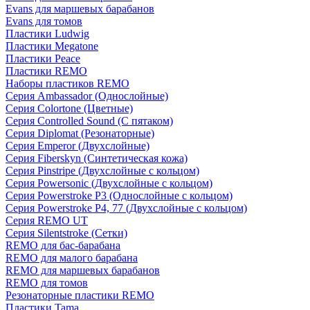
Evans для маршевых барабанов
Evans для томов
Пластики Ludwig
Пластики Megatone
Пластики Peace
Пластики REMO
Наборы пластиков REMO
Серия Ambassador (Однослойные)
Серия Colortone (Цветные)
Серия Controlled Sound (С пятаком)
Серия Diplomat (Резонаторные)
Серия Emperor (Двухслойные)
Серия Fiberskyn (Синтетическая кожа)
Серия Pinstripe (Двухслойные с кольцом)
Серия Powersonic (Двухслойные с кольцом)
Серия Powerstroke P3 (Однослойные с кольцом)
Серия Powerstroke P4, 77 (Двухслойные с кольцом)
Серия REMO UT
Серия Silentstroke (Сетки)
REMO для бас-барабана
REMO для малого барабана
REMO для маршевых барабанов
REMO для томов
Резонаторные пластики REMO
Пластики Tama