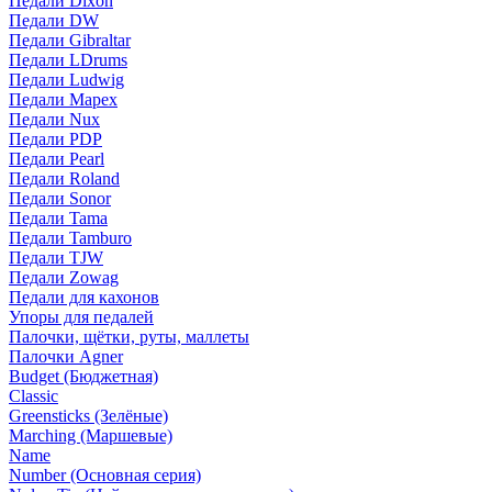
Педали Dixon
Педали DW
Педали Gibraltar
Педали LDrums
Педали Ludwig
Педали Mapex
Педали Nux
Педали PDP
Педали Pearl
Педали Roland
Педали Sonor
Педали Tama
Педали Tamburo
Педали TJW
Педали Zowag
Педали для кахонов
Упоры для педалей
Палочки, щётки, руты, маллеты
Палочки Agner
Budget (Бюджетная)
Classic
Greensticks (Зелёные)
Marching (Маршевые)
Name
Number (Основная серия)