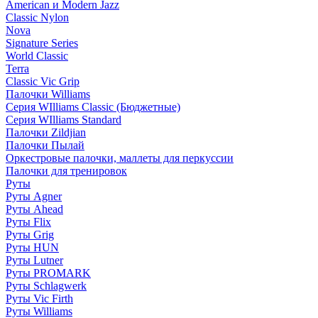
American и Modern Jazz
Classic Nylon
Nova
Signature Series
World Classic
Terra
Classic Vic Grip
Палочки Williams
Серия WIlliams Classic (Бюджетные)
Серия WIlliams Standard
Палочки Zildjian
Палочки Пылай
Оркестровые палочки, маллеты для перкуссии
Палочки для тренировок
Руты
Руты Agner
Руты Ahead
Руты Flix
Руты Grig
Руты HUN
Руты Lutner
Руты PROMARK
Руты Schlagwerk
Руты Vic Firth
Руты Williams