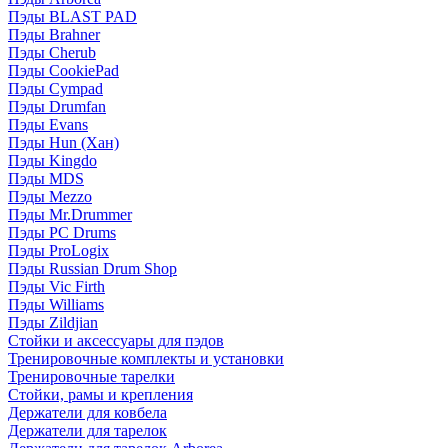
Пэды BLAST PAD
Пэды Brahner
Пэды Cherub
Пэды CookiePad
Пэды Cympad
Пэды Drumfan
Пэды Evans
Пэды Hun (Хан)
Пэды Kingdo
Пэды MDS
Пэды Mezzo
Пэды Mr.Drummer
Пэды PC Drums
Пэды ProLogix
Пэды Russian Drum Shop
Пэды Vic Firth
Пэды Williams
Пэды Zildjian
Стойки и аксессуары для пэдов
Тренировочные комплекты и установки
Тренировочные тарелки
Стойки, рамы и крепления
Держатели для ковбела
Держатели для тарелок