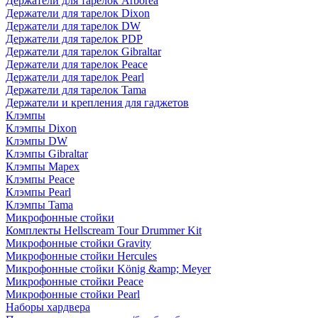
Держатели для тарелок Arborea
Держатели для тарелок Dixon
Держатели для тарелок DW
Держатели для тарелок PDP
Держатели для тарелок Gibraltar
Держатели для тарелок Peace
Держатели для тарелок Pearl
Держатели для тарелок Tama
Держатели и крепления для гаджетов
Клэмпы
Клэмпы Dixon
Клэмпы DW
Клэмпы Gibraltar
Клэмпы Mapex
Клэмпы Peace
Клэмпы Pearl
Клэмпы Tama
Микрофонные стойки
Комплекты Hellscream Tour Drummer Kit
Микрофонные стойки Gravity
Микрофонные стойки Hercules
Микрофонные стойки König &amp; Meyer
Микрофонные стойки Peace
Микрофонные стойки Pearl
Наборы хардвера