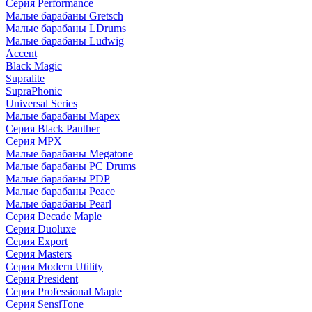
Серия Performance
Малые барабаны Gretsch
Малые барабаны LDrums
Малые барабаны Ludwig
Accent
Black Magic
Supralite
SupraPhonic
Universal Series
Малые барабаны Mapex
Серия Black Panther
Серия MPX
Малые барабаны Megatone
Малые барабаны PC Drums
Малые барабаны PDP
Малые барабаны Peace
Малые барабаны Pearl
Серия Decade Maple
Серия Duoluxe
Серия Export
Серия Masters
Серия Modern Utility
Серия President
Серия Professional Maple
Серия SensiTone