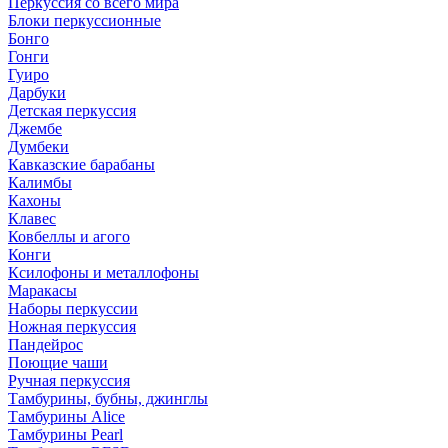
Перкуссия со всего мира
Блоки перкуссионные
Бонго
Гонги
Гуиро
Дарбуки
Детская перкуссия
Джембе
Думбеки
Кавказские барабаны
Калимбы
Кахоны
Клавес
Ковбеллы и агого
Конги
Ксилофоны и металлофоны
Маракасы
Наборы перкуссии
Ножная перкуссия
Пандейрос
Поющие чаши
Ручная перкуссия
Тамбурины, бубны, джинглы
Тамбурины Alice
Тамбурины Pearl