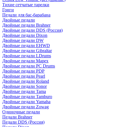
Тихие сетчатые тарелки
Гонги
Педали для бас-барабана
Двойные педали
Двойные педали Brahner
Двойные педали DDS (Россия)
Двойные педали Dixon
Двойные педали DW
Двойные педали EHWD
Двойные педали Gibraltar
Двойные педали LDrums
Двойные педали Mapex
Двойные педали PC Drums
Двойные педали PDP
Двойные педали Pearl
Двойные педали Roland
Двойные педали Sonor
Двойные педали Tama
Двойные педали Tamburo
Двойные педали Yamaha
Двойные педали Zowag
Одиночные педали
Педали Brahner
Педали DDS (Россия)