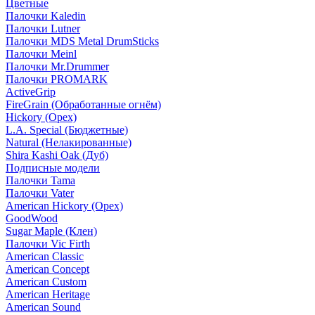
Цветные
Палочки Kaledin
Палочки Lutner
Палочки MDS Metal DrumSticks
Палочки Meinl
Палочки Mr.Drummer
Палочки PROMARK
ActiveGrip
FireGrain (Обработанные огнём)
Hickory (Орех)
L.A. Special (Бюджетные)
Natural (Нелакированные)
Shira Kashi Oak (Дуб)
Подписные модели
Палочки Tama
Палочки Vater
American Hickory (Орех)
GoodWood
Sugar Maple (Клен)
Палочки Vic Firth
American Classic
American Concept
American Custom
American Heritage
American Sound