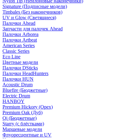
Nylon Tip (Нейлоновые наконечники)
Signature (Подписные модели)
Timbales (Без наконечников)
UV и Glow (Светящиеся)
Палочки Ahead
Запчасти для палочек Ahead
Палочки Arborea
Палочки Artbeat
American Series
Classic Series
Eco Line
Цветные модели
Палочки DSticks
Палочки HeadHunters
Палочки HUN
Acoustic Drum
Bluefire (Бюджетные)
Electric Drum
HANBOY
Premium Hickory (Орех)
Premium Oak (Дуб)
Qi (Бюджетные)
Starry (с блёстками)
Маршевые модели
Флуоресцентные и UV