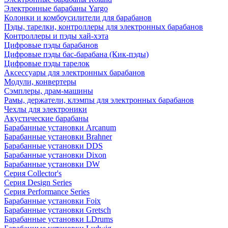
Электронные барабаны Yargo
Колонки и комбоусилители для барабанов
Пэды, тарелки, контроллеры для электронных барабанов
Контроллеры и пэды хай-хэта
Цифровые пэды барабанов
Цифровые пэды бас-барабана (Кик-пэды)
Цифровые пэды тарелок
Аксессуары для электронных барабанов
Модули, конвертеры
Сэмплеры, драм-машины
Рамы, держатели, клэмпы для электронных барабанов
Чехлы для электроники
Акустические барабаны
Барабанные установки Arcanum
Барабанные установки Brahner
Барабанные установки DDS
Барабанные установки Dixon
Барабанные установки DW
Серия Collector's
Серия Design Series
Серия Performance Series
Барабанные установки Foix
Барабанные установки Gretsch
Барабанные установки LDrums