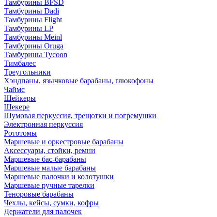
Тамбурины BFSD
Тамбурины Dadi
Тамбурины Flight
Тамбурины LP
Тамбурины Meinl
Тамбурины Oruga
Тамбурины Tycoon
Тимбалес
Треугольники
Хэндпаны, язычковые барабаны, глюкофоны
Чаймс
Шейкеры
Шекере
Шумовая перкуссия, трещотки и погремушки
Электронная перкуссия
Рототомы
Маршевые и оркестровые барабаны
Аксессуары, стойки, ремни
Маршевые бас-барабаны
Маршевые малые барабаны
Маршевые палочки и колотушки
Маршевые ручные тарелки
Теноровые барабаны
Чехлы, кейсы, сумки, кофры
Держатели для палочек