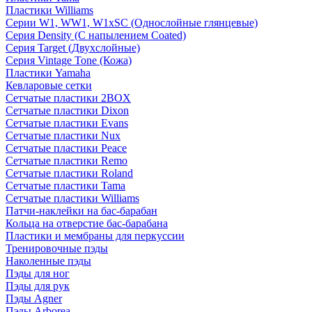
Пластики Williams
Серии W1, WW1, W1xSC (Однослойные глянцевые)
Серия Density (C напылением Coated)
Серия Target (Двухслойные)
Серия Vintage Tone (Кожа)
Пластики Yamaha
Кевларовые сетки
Сетчатые пластики 2BOX
Сетчатые пластики Dixon
Сетчатые пластики Evans
Сетчатые пластики Nux
Сетчатые пластики Peace
Сетчатые пластики Remo
Сетчатые пластики Roland
Сетчатые пластики Tama
Сетчатые пластики Williams
Патчи-наклейки на бас-барабан
Кольца на отверстие бас-барабана
Пластики и мембраны для перкуссии
Тренировочные пэды
Наколенные пэды
Пэды для ног
Пэды для рук
Пэды Agner
Пэды Arborea