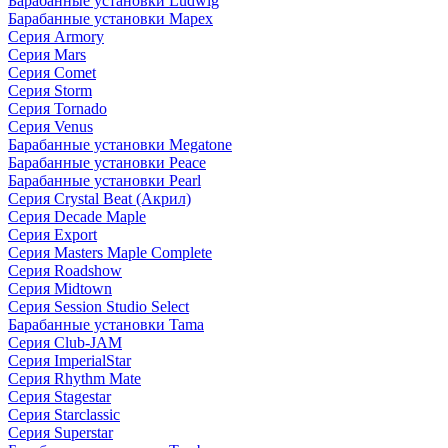
Барабанные установки Ludwig
Барабанные установки Mapex
Серия Armory
Серия Mars
Серия Comet
Серия Storm
Серия Tornado
Серия Venus
Барабанные установки Megatone
Барабанные установки Peace
Барабанные установки Pearl
Серия Crystal Beat (Акрил)
Серия Decade Maple
Серия Export
Серия Masters Maple Complete
Серия Roadshow
Серия Midtown
Серия Session Studio Select
Барабанные установки Tama
Серия Club-JAM
Серия ImperialStar
Серия Rhythm Mate
Серия Stagestar
Серия Starclassic
Серия Superstar