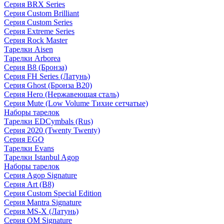
Серия BRX Series
Серия Custom Brilliant
Серия Custom Series
Серия Extreme Series
Серия Rock Master
Тарелки Aisen
Тарелки Arborea
Серия B8 (Бронза)
Серия FH Series (Латунь)
Серия Ghost (Бронза B20)
Серия Hero (Нержавеющая сталь)
Серия Mute (Low Volume Тихие сетчатые)
Наборы тарелок
Тарелки EDCymbals (Rus)
Серия 2020 (Twenty Twenty)
Серия EGO
Тарелки Evans
Тарелки Istanbul Agop
Наборы тарелок
Серия Agop Signature
Серия Art (B8)
Серия Custom Special Edition
Серия Mantra Signature
Серия MS-X (Латунь)
Серия OM Signature