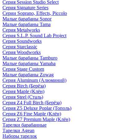
Серия Session Studio Select
Серия Signature Series
Серии Soprano, Effects, Piccolo
Малые барабаны Sonor
Малые барабаны Tama
Серия Metalworks
Серия S.L.P. Sound Lab Project
Серия Soundworks
Серия Starclassic
Серия Woodworks
Малые барабаны Tamburo
Малые барабаны Yamaha
Серия Stage Custom
Малые барабаны Zowag
Серия Aluminum (Алюминий)
Серия Birch (Берёза)
Серия Maple (Клён)
Серия Steel (Сталь)
Серия Z4 Full Birch (Берёза)
Серия Z5 Deluxe Poplar (Тополь)
Серия Z6 Fine Maple (Клён)
Серия Z7 Premium Maple (Клён)
Тарелки барабанные
Тарелки Agean
Наборы тарелок