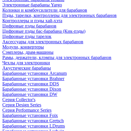
Электронные барабаны Yargo
Колонки и комбоусилители для барабанов
Пэды, тарелки, контроллеры для электронных барабанов
Контроллеры и пэды хай-хэта
Цифровые пэды барабанов
Цифровые пэды бас-барабана (Кик-пэды)
Цифровые пэды тарелок
Аксессуары для электронных барабанов
Модули, конвертеры
Сэмплеры, драм-машины
Рамы, держатели, клэмпы для электронных барабанов
Чехлы для электроники
Акустические барабаны
Барабанные установки Arcanum
Барабанные установки Brahner
Барабанные установки DDS
Барабанные установки Dixon
Барабанные установки DW
Серия Collector's
Серия Design Series
Серия Performance Series
Барабанные установки Foix
Барабанные установки Gretsch
Барабанные установки LDrums