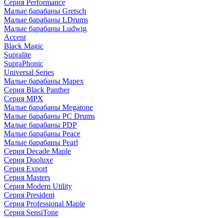
Серия Performance
Малые барабаны Gretsch
Малые барабаны LDrums
Малые барабаны Ludwig
Accent
Black Magic
Supralite
SupraPhonic
Universal Series
Малые барабаны Mapex
Серия Black Panther
Серия MPX
Малые барабаны Megatone
Малые барабаны PC Drums
Малые барабаны PDP
Малые барабаны Peace
Малые барабаны Pearl
Серия Decade Maple
Серия Duoluxe
Серия Export
Серия Masters
Серия Modern Utility
Серия President
Серия Professional Maple
Серия SensiTone