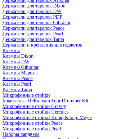
Держатели для тарелок Arborea
Держатели для тарелок Dixon
Держатели для тарелок DW
Держатели для тарелок PDP
Держатели для тарелок Gibraltar
Держатели для тарелок Peace
Держатели для тарелок Pearl
Держатели для тарелок Tama
Держатели и крепления для гаджетов
Клэмпы
Клэмпы Dixon
Клэмпы DW
Клэмпы Gibraltar
Клэмпы Mapex
Клэмпы Peace
Клэмпы Pearl
Клэмпы Tama
Микрофонные стойки
Комплекты Hellscream Tour Drummer Kit
Микрофонные стойки Gravity
Микрофонные стойки Hercules
Микрофонные стойки König &amp; Meyer
Микрофонные стойки Peace
Микрофонные стойки Pearl
Наборы хардвера