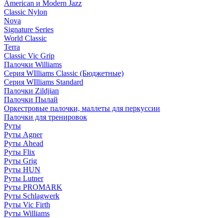
American и Modern Jazz
Classic Nylon
Nova
Signature Series
World Classic
Terra
Classic Vic Grip
Палочки Williams
Серия WIlliams Classic (Бюджетные)
Серия WIlliams Standard
Палочки Zildjian
Палочки Пылай
Оркестровые палочки, маллеты для перкуссии
Палочки для тренировок
Руты
Руты Agner
Руты Ahead
Руты Flix
Руты Grig
Руты HUN
Руты Lutner
Руты PROMARK
Руты Schlagwerk
Руты Vic Firth
Руты Williams