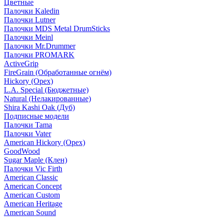
Цветные
Палочки Kaledin
Палочки Lutner
Палочки MDS Metal DrumSticks
Палочки Meinl
Палочки Mr.Drummer
Палочки PROMARK
ActiveGrip
FireGrain (Обработанные огнём)
Hickory (Орех)
L.A. Special (Бюджетные)
Natural (Нелакированные)
Shira Kashi Oak (Дуб)
Подписные модели
Палочки Tama
Палочки Vater
American Hickory (Орех)
GoodWood
Sugar Maple (Клен)
Палочки Vic Firth
American Classic
American Concept
American Custom
American Heritage
American Sound