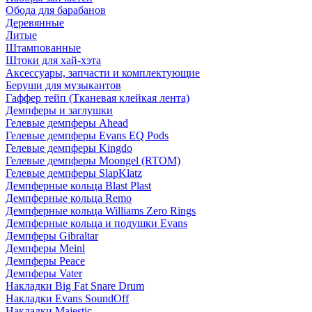
Обода для барабанов
Деревянные
Литые
Штампованные
Штоки для хай-хэта
Аксессуары, запчасти и комплектующие
Беруши для музыкантов
Гаффер тейп (Тканевая клейкая лента)
Демпферы и заглушки
Гелевые демпферы Ahead
Гелевые демпферы Evans EQ Pods
Гелевые демпферы Kingdo
Гелевые демпферы Moongel (RTOM)
Гелевые демпферы SlapKlatz
Демпферные кольца Blast Plast
Демпферные кольца Remo
Демпферные кольца Williams Zero Rings
Демпферные кольца и подушки Evans
Демпферы Gibraltar
Демпферы Meinl
Демпферы Peace
Демпферы Vater
Накладки Big Fat Snare Drum
Накладки Evans SoundOff
Накладки Majestic