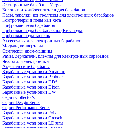
Электронные барабаны Yargo
Колонки и комбоусилители для барабанов
Пэды, тарелки, контроллеры для электронных барабанов
Контроллеры и пэды хай-хэта
Цифровые пэды барабанов
Цифровые пэды бас-барабана (Кик-пэды)
Цифровые пэды тарелок
Аксессуары для электронных барабанов
Модули, конвертеры
Сэмплеры, драм-машины
Рамы, держатели, клэмпы для электронных барабанов
Чехлы для электроники
Акустические барабаны
Барабанные установки Arcanum
Барабанные установки Brahner
Барабанные установки DDS
Барабанные установки Dixon
Барабанные установки DW
Серия Collector's
Серия Design Series
Серия Performance Series
Барабанные установки Foix
Барабанные установки Gretsch
Барабанные установки LDrums