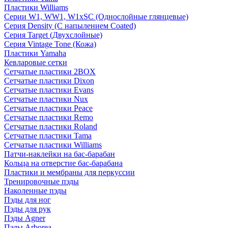
Пластики Williams
Серии W1, WW1, W1xSC (Однослойные глянцевые)
Серия Density (C напылением Coated)
Серия Target (Двухслойные)
Серия Vintage Tone (Кожа)
Пластики Yamaha
Кевларовые сетки
Сетчатые пластики 2BOX
Сетчатые пластики Dixon
Сетчатые пластики Evans
Сетчатые пластики Nux
Сетчатые пластики Peace
Сетчатые пластики Remo
Сетчатые пластики Roland
Сетчатые пластики Tama
Сетчатые пластики Williams
Патчи-наклейки на бас-барабан
Кольца на отверстие бас-барабана
Пластики и мембраны для перкуссии
Тренировочные пэды
Наколенные пэды
Пэды для ног
Пэды для рук
Пэды Agner
Пэды Arborea