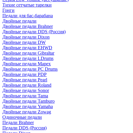
Тихие сетчатые тарелки
Гонги
Педали для бас-барабана
Двойные педали
Двойные педали Brahner
Двойные педали DDS (Россия)
Двойные педали Dixon
Двойные педали DW
Двойные педали EHWD
Двойные педали Gibraltar
Двойные педали LDrums
Двойные педали Mapex
Двойные педали PC Drums
Двойные педали PDP
Двойные педали Pearl
Двойные педали Roland
Двойные педали Sonor
Двойные педали Tama
Двойные педали Tamburo
Двойные педали Yamaha
Двойные педали Zowag
Одиночные педали
Педали Brahner
Педали DDS (Россия)