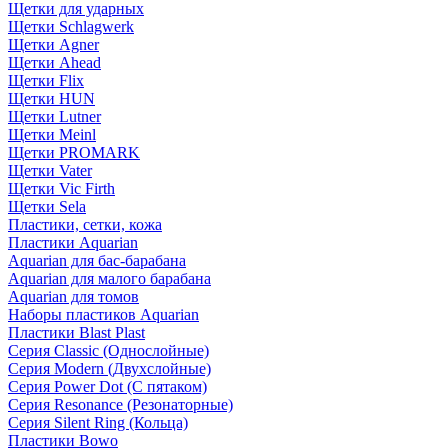
Щетки для ударных
Щетки Schlagwerk
Щетки Agner
Щетки Ahead
Щетки Flix
Щетки HUN
Щетки Lutner
Щетки Meinl
Щетки PROMARK
Щетки Vater
Щетки Vic Firth
Щетки Sela
Пластики, сетки, кожа
Пластики Aquarian
Aquarian для бас-барабана
Aquarian для малого барабана
Aquarian для томов
Наборы пластиков Aquarian
Пластики Blast Plast
Серия Classic (Однослойные)
Серия Modern (Двухслойные)
Серия Power Dot (С пятаком)
Серия Resonance (Резонаторные)
Серия Silent Ring (Кольца)
Пластики Bowo