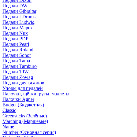
Педали Dixon
Педали DW
Педали Gibraltar
Педали LDrums
Педали Ludwig
Педали Mapex
Педали Nux
Педали PDP
Педали Pearl
Педали Roland
Педали Sonor
Педали Tama
Педали Tamburo
Педали TJW
Педали Zowag
Педали для кахонов
Упоры для педалей
Палочки, щётки, руты, маллеты
Палочки Agner
Budget (Бюджетная)
Classic
Greensticks (Зелёные)
Marching (Маршевые)
Name
Number (Основная серия)