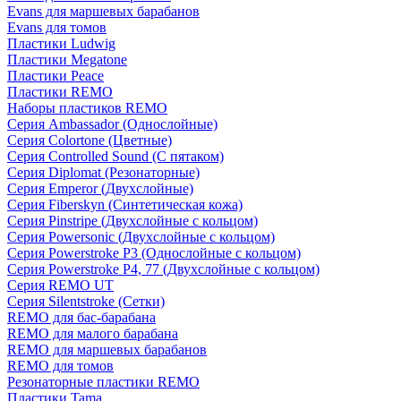
Evans для маршевых барабанов
Evans для томов
Пластики Ludwig
Пластики Megatone
Пластики Peace
Пластики REMO
Наборы пластиков REMO
Серия Ambassador (Однослойные)
Серия Colortone (Цветные)
Серия Controlled Sound (С пятаком)
Серия Diplomat (Резонаторные)
Серия Emperor (Двухслойные)
Серия Fiberskyn (Синтетическая кожа)
Серия Pinstripe (Двухслойные с кольцом)
Серия Powersonic (Двухслойные с кольцом)
Серия Powerstroke P3 (Однослойные с кольцом)
Серия Powerstroke P4, 77 (Двухслойные с кольцом)
Серия REMO UT
Серия Silentstroke (Сетки)
REMO для бас-барабана
REMO для малого барабана
REMO для маршевых барабанов
REMO для томов
Резонаторные пластики REMO
Пластики Tama