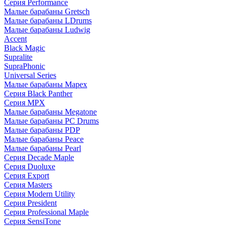
Серия Performance
Малые барабаны Gretsch
Малые барабаны LDrums
Малые барабаны Ludwig
Accent
Black Magic
Supralite
SupraPhonic
Universal Series
Малые барабаны Mapex
Серия Black Panther
Серия MPX
Малые барабаны Megatone
Малые барабаны PC Drums
Малые барабаны PDP
Малые барабаны Peace
Малые барабаны Pearl
Серия Decade Maple
Серия Duoluxe
Серия Export
Серия Masters
Серия Modern Utility
Серия President
Серия Professional Maple
Серия SensiTone