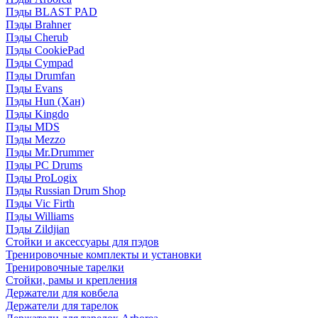
Пэды BLAST PAD
Пэды Brahner
Пэды Cherub
Пэды CookiePad
Пэды Cympad
Пэды Drumfan
Пэды Evans
Пэды Hun (Хан)
Пэды Kingdo
Пэды MDS
Пэды Mezzo
Пэды Mr.Drummer
Пэды PC Drums
Пэды ProLogix
Пэды Russian Drum Shop
Пэды Vic Firth
Пэды Williams
Пэды Zildjian
Стойки и аксессуары для пэдов
Тренировочные комплекты и установки
Тренировочные тарелки
Стойки, рамы и крепления
Держатели для ковбела
Держатели для тарелок