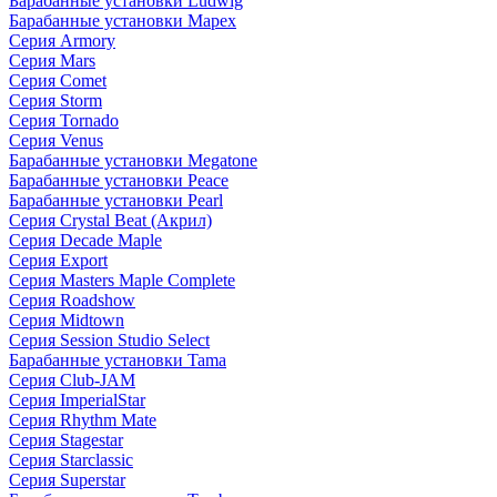
Барабанные установки Ludwig
Барабанные установки Mapex
Серия Armory
Серия Mars
Серия Comet
Серия Storm
Серия Tornado
Серия Venus
Барабанные установки Megatone
Барабанные установки Peace
Барабанные установки Pearl
Серия Crystal Beat (Акрил)
Серия Decade Maple
Серия Export
Серия Masters Maple Complete
Серия Roadshow
Серия Midtown
Серия Session Studio Select
Барабанные установки Tama
Серия Club-JAM
Серия ImperialStar
Серия Rhythm Mate
Серия Stagestar
Серия Starclassic
Серия Superstar