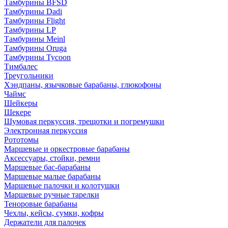
Тамбурины BFSD
Тамбурины Dadi
Тамбурины Flight
Тамбурины LP
Тамбурины Meinl
Тамбурины Oruga
Тамбурины Tycoon
Тимбалес
Треугольники
Хэндпаны, язычковые барабаны, глюкофоны
Чаймс
Шейкеры
Шекере
Шумовая перкуссия, трещотки и погремушки
Электронная перкуссия
Рототомы
Маршевые и оркестровые барабаны
Аксессуары, стойки, ремни
Маршевые бас-барабаны
Маршевые малые барабаны
Маршевые палочки и колотушки
Маршевые ручные тарелки
Теноровые барабаны
Чехлы, кейсы, сумки, кофры
Держатели для палочек