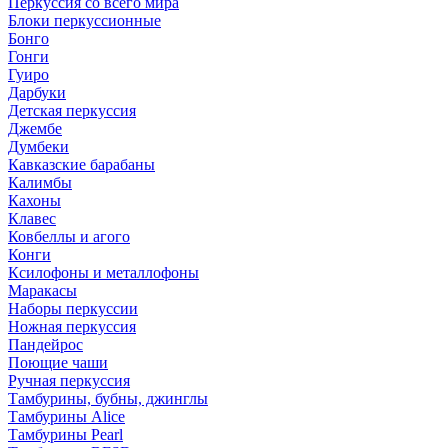
Перкуссия со всего мира
Блоки перкуссионные
Бонго
Гонги
Гуиро
Дарбуки
Детская перкуссия
Джембе
Думбеки
Кавказские барабаны
Калимбы
Кахоны
Клавес
Ковбеллы и агого
Конги
Ксилофоны и металлофоны
Маракасы
Наборы перкуссии
Ножная перкуссия
Пандейрос
Поющие чаши
Ручная перкуссия
Тамбурины, бубны, джинглы
Тамбурины Alice
Тамбурины Pearl