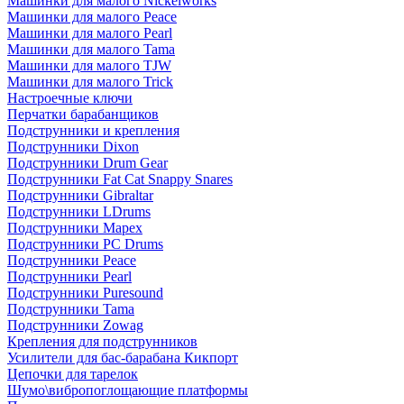
Машинки для малого Nickelworks
Машинки для малого Peace
Машинки для малого Pearl
Машинки для малого Tama
Машинки для малого TJW
Машинки для малого Trick
Настроечные ключи
Перчатки барабанщиков
Подструнники и крепления
Подструнники Dixon
Подструнники Drum Gear
Подструнники Fat Cat Snappy Snares
Подструнники Gibraltar
Подструнники LDrums
Подструнники Mapex
Подструнники PC Drums
Подструнники Peace
Подструнники Pearl
Подструнники Puresound
Подструнники Tama
Подструнники Zowag
Крепления для подструнников
Усилители для бас-барабана Кикпорт
Цепочки для тарелок
Шумо\вибропоглощающие платформы