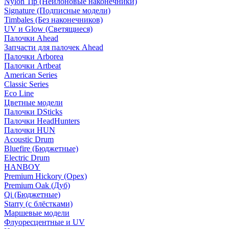
Nylon Tip (Нейлоновые наконечники)
Signature (Подписные модели)
Timbales (Без наконечников)
UV и Glow (Светящиеся)
Палочки Ahead
Запчасти для палочек Ahead
Палочки Arborea
Палочки Artbeat
American Series
Classic Series
Eco Line
Цветные модели
Палочки DSticks
Палочки HeadHunters
Палочки HUN
Acoustic Drum
Bluefire (Бюджетные)
Electric Drum
HANBOY
Premium Hickory (Орех)
Premium Oak (Дуб)
Qi (Бюджетные)
Starry (с блёстками)
Маршевые модели
Флуоресцентные и UV