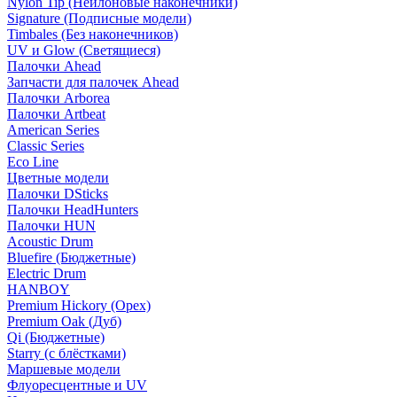
Nylon Tip (Нейлоновые наконечники)
Signature (Подписные модели)
Timbales (Без наконечников)
UV и Glow (Светящиеся)
Палочки Ahead
Запчасти для палочек Ahead
Палочки Arborea
Палочки Artbeat
American Series
Classic Series
Eco Line
Цветные модели
Палочки DSticks
Палочки HeadHunters
Палочки HUN
Acoustic Drum
Bluefire (Бюджетные)
Electric Drum
HANBOY
Premium Hickory (Орех)
Premium Oak (Дуб)
Qi (Бюджетные)
Starry (с блёстками)
Маршевые модели
Флуоресцентные и UV