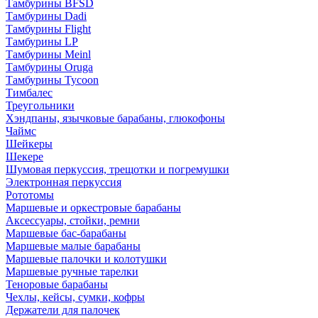
Тамбурины BFSD
Тамбурины Dadi
Тамбурины Flight
Тамбурины LP
Тамбурины Meinl
Тамбурины Oruga
Тамбурины Tycoon
Тимбалес
Треугольники
Хэндпаны, язычковые барабаны, глюкофоны
Чаймс
Шейкеры
Шекере
Шумовая перкуссия, трещотки и погремушки
Электронная перкуссия
Рототомы
Маршевые и оркестровые барабаны
Аксессуары, стойки, ремни
Маршевые бас-барабаны
Маршевые малые барабаны
Маршевые палочки и колотушки
Маршевые ручные тарелки
Теноровые барабаны
Чехлы, кейсы, сумки, кофры
Держатели для палочек