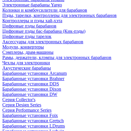
Электронные барабаны Yargo
Колонки и комбоусилители для барабанов
Пэды, тарелки, контроллеры для электронных барабанов
Контроллеры и пэды хай-хэта
Цифровые пэды барабанов
Цифровые пэды бас-барабана (Кик-пэды)
Цифровые пэды тарелок
Аксессуары для электронных барабанов
Модули, конвертеры
Сэмплеры, драм-машины
Рамы, держатели, клэмпы для электронных барабанов
Чехлы для электроники
Акустические барабаны
Барабанные установки Arcanum
Барабанные установки Brahner
Барабанные установки DDS
Барабанные установки Dixon
Барабанные установки DW
Серия Collector's
Серия Design Series
Серия Performance Series
Барабанные установки Foix
Барабанные установки Gretsch
Барабанные установки LDrums