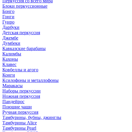
Перкуссия со всего мира
Блоки перкуссионные
Бонго
Гонги
Гуиро
Дарбуки
Детская перкуссия
Джембе
Думбеки
Кавказские барабаны
Калимбы
Кахоны
Клавес
Ковбеллы и агого
Конги
Ксилофоны и металлофоны
Маракасы
Наборы перкуссии
Ножная перкуссия
Пандейрос
Поющие чаши
Ручная перкуссия
Тамбурины, бубны, джинглы
Тамбурины Alice
Тамбурины Pearl