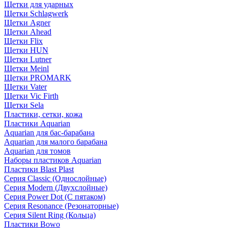
Щетки для ударных
Щетки Schlagwerk
Щетки Agner
Щетки Ahead
Щетки Flix
Щетки HUN
Щетки Lutner
Щетки Meinl
Щетки PROMARK
Щетки Vater
Щетки Vic Firth
Щетки Sela
Пластики, сетки, кожа
Пластики Aquarian
Aquarian для бас-барабана
Aquarian для малого барабана
Aquarian для томов
Наборы пластиков Aquarian
Пластики Blast Plast
Серия Classic (Однослойные)
Серия Modern (Двухслойные)
Серия Power Dot (С пятаком)
Серия Resonance (Резонаторные)
Серия Silent Ring (Кольца)
Пластики Bowo