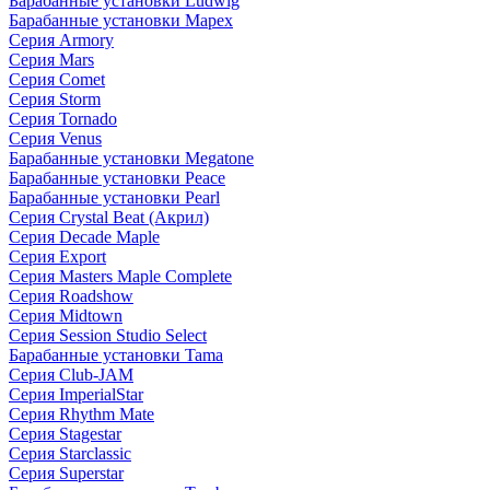
Барабанные установки Ludwig
Барабанные установки Mapex
Серия Armory
Серия Mars
Серия Comet
Серия Storm
Серия Tornado
Серия Venus
Барабанные установки Megatone
Барабанные установки Peace
Барабанные установки Pearl
Серия Crystal Beat (Акрил)
Серия Decade Maple
Серия Export
Серия Masters Maple Complete
Серия Roadshow
Серия Midtown
Серия Session Studio Select
Барабанные установки Tama
Серия Club-JAM
Серия ImperialStar
Серия Rhythm Mate
Серия Stagestar
Серия Starclassic
Серия Superstar