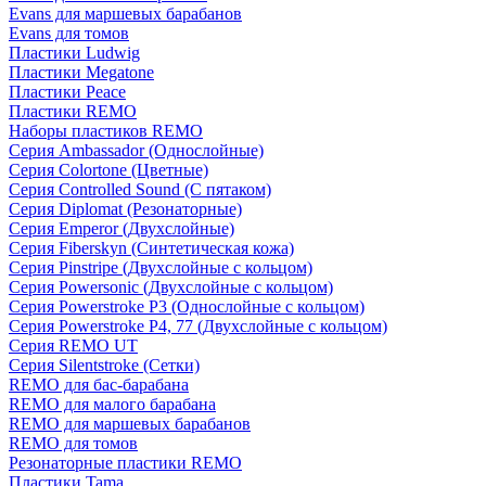
Evans для маршевых барабанов
Evans для томов
Пластики Ludwig
Пластики Megatone
Пластики Peace
Пластики REMO
Наборы пластиков REMO
Серия Ambassador (Однослойные)
Серия Colortone (Цветные)
Серия Controlled Sound (С пятаком)
Серия Diplomat (Резонаторные)
Серия Emperor (Двухслойные)
Серия Fiberskyn (Синтетическая кожа)
Серия Pinstripe (Двухслойные с кольцом)
Серия Powersonic (Двухслойные с кольцом)
Серия Powerstroke P3 (Однослойные с кольцом)
Серия Powerstroke P4, 77 (Двухслойные с кольцом)
Серия REMO UT
Серия Silentstroke (Сетки)
REMO для бас-барабана
REMO для малого барабана
REMO для маршевых барабанов
REMO для томов
Резонаторные пластики REMO
Пластики Tama