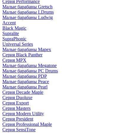
Серия Performance
Малые барабаны Gretsch
Малые барабаны LDrums
Малые барабаны Ludwig
Accent
Black Magic
Supralite
SupraPhonic
Universal Series
Малые барабаны Mapex
Серия Black Panther
Серия MPX
Малые барабаны Megatone
Малые барабаны PC Drums
Малые барабаны PDP
Малые барабаны Peace
Малые барабаны Pearl
Серия Decade Maple
Серия Duoluxe
Серия Export
Серия Masters
Серия Modern Utility
Серия President
Серия Professional Maple
Серия SensiTone