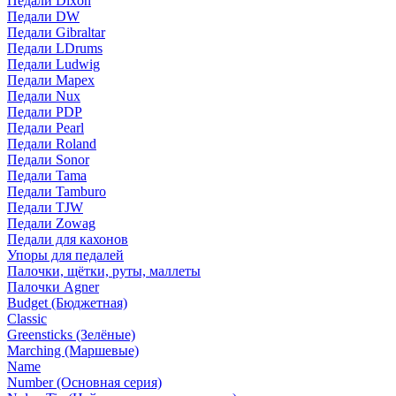
Педали Dixon
Педали DW
Педали Gibraltar
Педали LDrums
Педали Ludwig
Педали Mapex
Педали Nux
Педали PDP
Педали Pearl
Педали Roland
Педали Sonor
Педали Tama
Педали Tamburo
Педали TJW
Педали Zowag
Педали для кахонов
Упоры для педалей
Палочки, щётки, руты, маллеты
Палочки Agner
Budget (Бюджетная)
Classic
Greensticks (Зелёные)
Marching (Маршевые)
Name
Number (Основная серия)