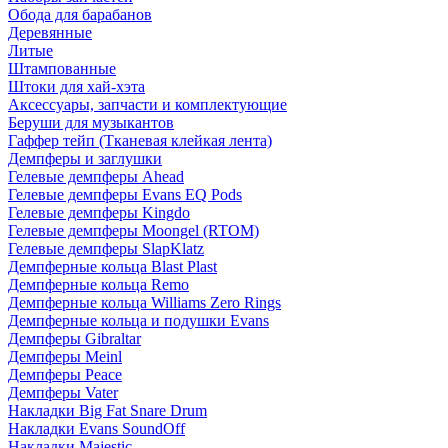
Обода для барабанов
Деревянные
Литые
Штампованные
Штоки для хай-хэта
Аксессуары, запчасти и комплектующие
Беруши для музыкантов
Гаффер тейп (Тканевая клейкая лента)
Демпферы и заглушки
Гелевые демпферы Ahead
Гелевые демпферы Evans EQ Pods
Гелевые демпферы Kingdo
Гелевые демпферы Moongel (RTOM)
Гелевые демпферы SlapKlatz
Демпферные кольца Blast Plast
Демпферные кольца Remo
Демпферные кольца Williams Zero Rings
Демпферные кольца и подушки Evans
Демпферы Gibraltar
Демпферы Meinl
Демпферы Peace
Демпферы Vater
Накладки Big Fat Snare Drum
Накладки Evans SoundOff
Накладки Majestic