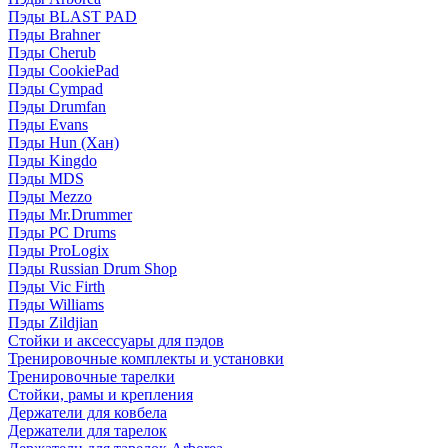
Пэды BLAST PAD
Пэды Brahner
Пэды Cherub
Пэды CookiePad
Пэды Cympad
Пэды Drumfan
Пэды Evans
Пэды Hun (Хан)
Пэды Kingdo
Пэды MDS
Пэды Mezzo
Пэды Mr.Drummer
Пэды PC Drums
Пэды ProLogix
Пэды Russian Drum Shop
Пэды Vic Firth
Пэды Williams
Пэды Zildjian
Стойки и аксессуары для пэдов
Тренировочные комплекты и установки
Тренировочные тарелки
Стойки, рамы и крепления
Держатели для ковбела
Держатели для тарелок