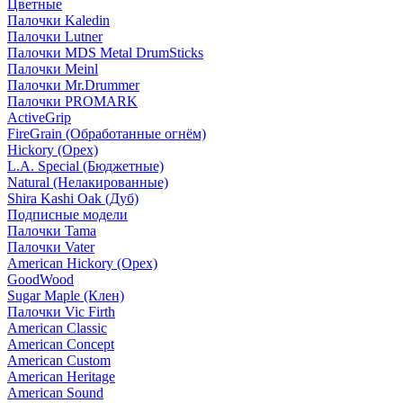
Цветные
Палочки Kaledin
Палочки Lutner
Палочки MDS Metal DrumSticks
Палочки Meinl
Палочки Mr.Drummer
Палочки PROMARK
ActiveGrip
FireGrain (Обработанные огнём)
Hickory (Орех)
L.A. Special (Бюджетные)
Natural (Нелакированные)
Shira Kashi Oak (Дуб)
Подписные модели
Палочки Tama
Палочки Vater
American Hickory (Орех)
GoodWood
Sugar Maple (Клен)
Палочки Vic Firth
American Classic
American Concept
American Custom
American Heritage
American Sound