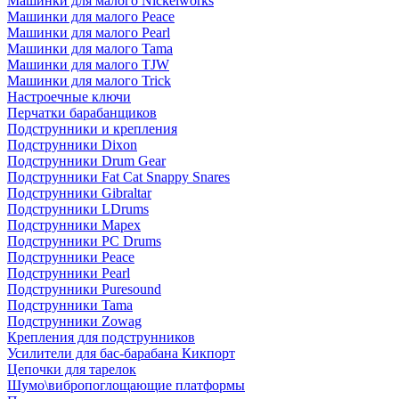
Машинки для малого Nickelworks
Машинки для малого Peace
Машинки для малого Pearl
Машинки для малого Tama
Машинки для малого TJW
Машинки для малого Trick
Настроечные ключи
Перчатки барабанщиков
Подструнники и крепления
Подструнники Dixon
Подструнники Drum Gear
Подструнники Fat Cat Snappy Snares
Подструнники Gibraltar
Подструнники LDrums
Подструнники Mapex
Подструнники PC Drums
Подструнники Peace
Подструнники Pearl
Подструнники Puresound
Подструнники Tama
Подструнники Zowag
Крепления для подструнников
Усилители для бас-барабана Кикпорт
Цепочки для тарелок
Шумо\вибропоглощающие платформы