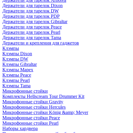
Держатели для тарелок Arborea
Держатели для тарелок Dixon
Держатели для тарелок DW
Держатели для тарелок PDP
Держатели для тарелок Gibraltar
Держатели для тарелок Peace
Держатели для тарелок Pearl
Держатели для тарелок Tama
Держатели и крепления для гаджетов
Клэмпы
Клэмпы Dixon
Клэмпы DW
Клэмпы Gibraltar
Клэмпы Mapex
Клэмпы Peace
Клэмпы Pearl
Клэмпы Tama
Микрофонные стойки
Комплекты Hellscream Tour Drummer Kit
Микрофонные стойки Gravity
Микрофонные стойки Hercules
Микрофонные стойки König &amp; Meyer
Микрофонные стойки Peace
Микрофонные стойки Pearl
Наборы хардвера