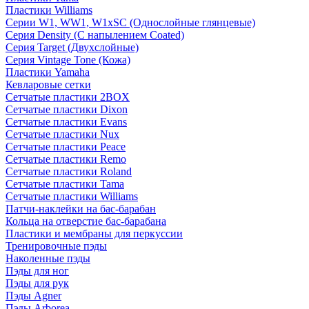
Пластики Williams
Серии W1, WW1, W1xSC (Однослойные глянцевые)
Серия Density (C напылением Coated)
Серия Target (Двухслойные)
Серия Vintage Tone (Кожа)
Пластики Yamaha
Кевларовые сетки
Сетчатые пластики 2BOX
Сетчатые пластики Dixon
Сетчатые пластики Evans
Сетчатые пластики Nux
Сетчатые пластики Peace
Сетчатые пластики Remo
Сетчатые пластики Roland
Сетчатые пластики Tama
Сетчатые пластики Williams
Патчи-наклейки на бас-барабан
Кольца на отверстие бас-барабана
Пластики и мембраны для перкуссии
Тренировочные пэды
Наколенные пэды
Пэды для ног
Пэды для рук
Пэды Agner
Пэды Arborea