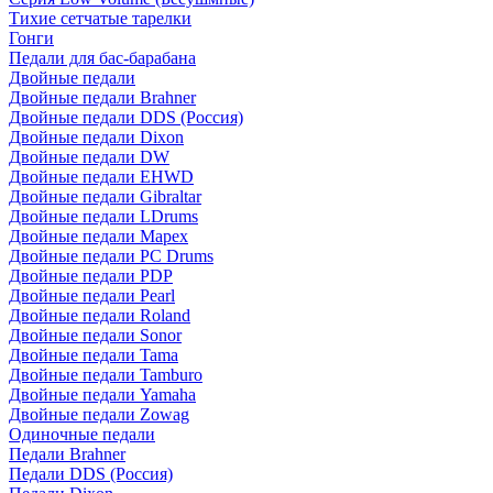
Тихие сетчатые тарелки
Гонги
Педали для бас-барабана
Двойные педали
Двойные педали Brahner
Двойные педали DDS (Россия)
Двойные педали Dixon
Двойные педали DW
Двойные педали EHWD
Двойные педали Gibraltar
Двойные педали LDrums
Двойные педали Mapex
Двойные педали PC Drums
Двойные педали PDP
Двойные педали Pearl
Двойные педали Roland
Двойные педали Sonor
Двойные педали Tama
Двойные педали Tamburo
Двойные педали Yamaha
Двойные педали Zowag
Одиночные педали
Педали Brahner
Педали DDS (Россия)