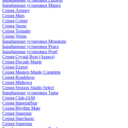
Барабанные установки Ludwig
Барабанные установки Mapex
Серия Armory
Серия Mars
Серия Comet
Серия Storm
Серия Tornado
Серия Venus
Барабанные установки Megatone
Барабанные установки Peace
Барабанные установки Pearl
Серия Crystal Beat (Акрил)
Серия Decade Maple
Серия Export
Серия Masters Maple Complete
Серия Roadshow
Серия Midtown
Серия Session Studio Select
Барабанные установки Tama
Серия Club-JAM
Серия ImperialStar
Серия Rhythm Mate
Серия Stagestar
Серия Starclassic
Серия Superstar