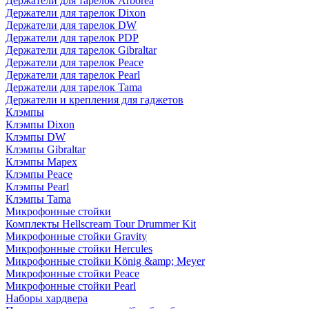
Держатели для тарелок Arborea
Держатели для тарелок Dixon
Держатели для тарелок DW
Держатели для тарелок PDP
Держатели для тарелок Gibraltar
Держатели для тарелок Peace
Держатели для тарелок Pearl
Держатели для тарелок Tama
Держатели и крепления для гаджетов
Клэмпы
Клэмпы Dixon
Клэмпы DW
Клэмпы Gibraltar
Клэмпы Mapex
Клэмпы Peace
Клэмпы Pearl
Клэмпы Tama
Микрофонные стойки
Комплекты Hellscream Tour Drummer Kit
Микрофонные стойки Gravity
Микрофонные стойки Hercules
Микрофонные стойки König &amp; Meyer
Микрофонные стойки Peace
Микрофонные стойки Pearl
Наборы хардвера