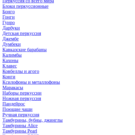
Перкуссия со всего мира
Блоки перкуссионные
Бонго
Гонги
Гуиро
Дарбуки
Детская перкуссия
Джембе
Думбеки
Кавказские барабаны
Калимбы
Кахоны
Клавес
Ковбеллы и агого
Конги
Ксилофоны и металлофоны
Маракасы
Наборы перкуссии
Ножная перкуссия
Пандейрос
Поющие чаши
Ручная перкуссия
Тамбурины, бубны, джинглы
Тамбурины Alice
Тамбурины Pearl