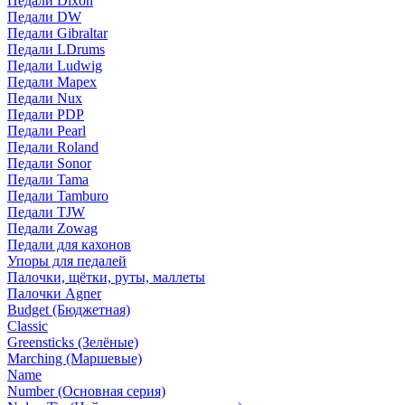
Педали Dixon
Педали DW
Педали Gibraltar
Педали LDrums
Педали Ludwig
Педали Mapex
Педали Nux
Педали PDP
Педали Pearl
Педали Roland
Педали Sonor
Педали Tama
Педали Tamburo
Педали TJW
Педали Zowag
Педали для кахонов
Упоры для педалей
Палочки, щётки, руты, маллеты
Палочки Agner
Budget (Бюджетная)
Classic
Greensticks (Зелёные)
Marching (Маршевые)
Name
Number (Основная серия)