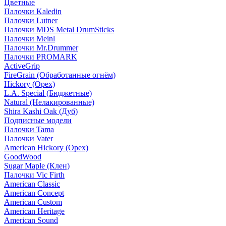
Цветные
Палочки Kaledin
Палочки Lutner
Палочки MDS Metal DrumSticks
Палочки Meinl
Палочки Mr.Drummer
Палочки PROMARK
ActiveGrip
FireGrain (Обработанные огнём)
Hickory (Орех)
L.A. Special (Бюджетные)
Natural (Нелакированные)
Shira Kashi Oak (Дуб)
Подписные модели
Палочки Tama
Палочки Vater
American Hickory (Орех)
GoodWood
Sugar Maple (Клен)
Палочки Vic Firth
American Classic
American Concept
American Custom
American Heritage
American Sound