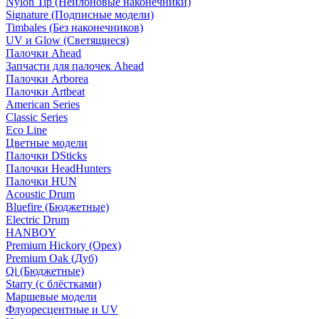
Nylon Tip (Нейлоновые наконечники)
Signature (Подписные модели)
Timbales (Без наконечников)
UV и Glow (Светящиеся)
Палочки Ahead
Запчасти для палочек Ahead
Палочки Arborea
Палочки Artbeat
American Series
Classic Series
Eco Line
Цветные модели
Палочки DSticks
Палочки HeadHunters
Палочки HUN
Acoustic Drum
Bluefire (Бюджетные)
Electric Drum
HANBOY
Premium Hickory (Орех)
Premium Oak (Дуб)
Qi (Бюджетные)
Starry (с блёстками)
Маршевые модели
Флуоресцентные и UV