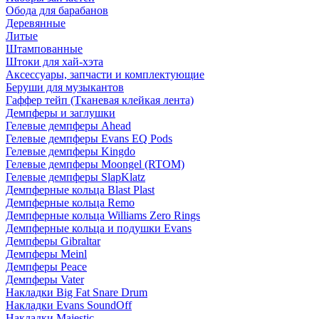
Обода для барабанов
Деревянные
Литые
Штампованные
Штоки для хай-хэта
Аксессуары, запчасти и комплектующие
Беруши для музыкантов
Гаффер тейп (Тканевая клейкая лента)
Демпферы и заглушки
Гелевые демпферы Ahead
Гелевые демпферы Evans EQ Pods
Гелевые демпферы Kingdo
Гелевые демпферы Moongel (RTOM)
Гелевые демпферы SlapKlatz
Демпферные кольца Blast Plast
Демпферные кольца Remo
Демпферные кольца Williams Zero Rings
Демпферные кольца и подушки Evans
Демпферы Gibraltar
Демпферы Meinl
Демпферы Peace
Демпферы Vater
Накладки Big Fat Snare Drum
Накладки Evans SoundOff
Накладки Majestic