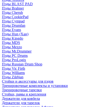
Пэды BLAST PAD
Пэды Brahner
Пэды Cherub
Пэды CookiePad
Пэды Cympad
Пэды Drumfan
Пэды Evans
Пэды Hun (Хан)
Пэды Kingdo
Пэды MDS
Пэды Mezzo
Пэды Mr.Drummer
Пэды PC Drums
Пэды ProLogix
Пэды Russian Drum Shop
Пэды Vic Firth
Пэды Williams
Пэды Zildjian
Стойки и аксессуары для пэдов
Тренировочные комплекты и установки
Тренировочные тарелки
Стойки, рамы и крепления
Держатели для ковбела
Держатели для тарелок