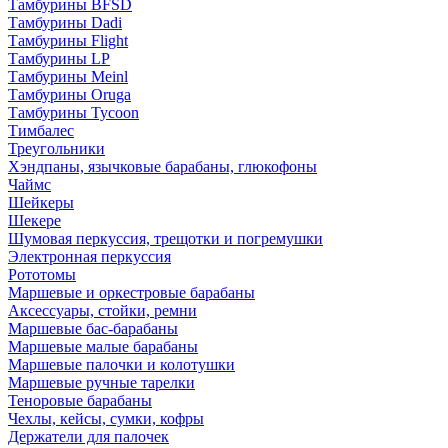
Тамбурины BFSD
Тамбурины Dadi
Тамбурины Flight
Тамбурины LP
Тамбурины Meinl
Тамбурины Oruga
Тамбурины Tycoon
Тимбалес
Треугольники
Хэндпаны, язычковые барабаны, глюкофоны
Чаймс
Шейкеры
Шекере
Шумовая перкуссия, трещотки и погремушки
Электронная перкуссия
Рототомы
Маршевые и оркестровые барабаны
Аксессуары, стойки, ремни
Маршевые бас-барабаны
Маршевые малые барабаны
Маршевые палочки и колотушки
Маршевые ручные тарелки
Теноровые барабаны
Чехлы, кейсы, сумки, кофры
Держатели для палочек