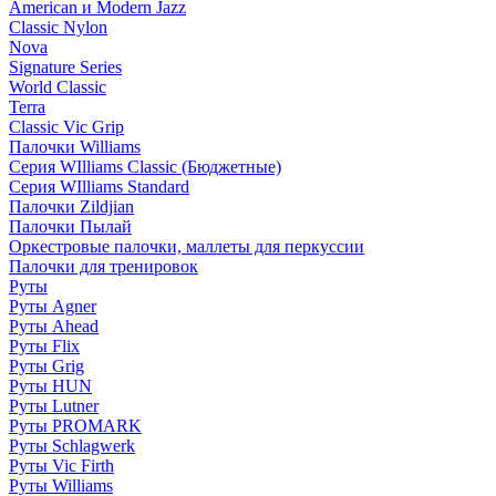
American и Modern Jazz
Classic Nylon
Nova
Signature Series
World Classic
Terra
Classic Vic Grip
Палочки Williams
Серия WIlliams Classic (Бюджетные)
Серия WIlliams Standard
Палочки Zildjian
Палочки Пылай
Оркестровые палочки, маллеты для перкуссии
Палочки для тренировок
Руты
Руты Agner
Руты Ahead
Руты Flix
Руты Grig
Руты HUN
Руты Lutner
Руты PROMARK
Руты Schlagwerk
Руты Vic Firth
Руты Williams