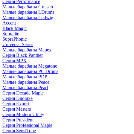
Серия Performance
Малые барабаны Gretsch
Малые барабаны LDrums
Малые барабаны Ludwig
Accent
Black Magic
Supralite
SupraPhonic
Universal Series
Малые барабаны Mapex
Серия Black Panther
Серия MPX
Малые барабаны Megatone
Малые барабаны PC Drums
Малые барабаны PDP
Малые барабаны Peace
Малые барабаны Pearl
Серия Decade Maple
Серия Duoluxe
Серия Export
Серия Masters
Серия Modern Utility
Серия President
Серия Professional Maple
Серия SensiTone