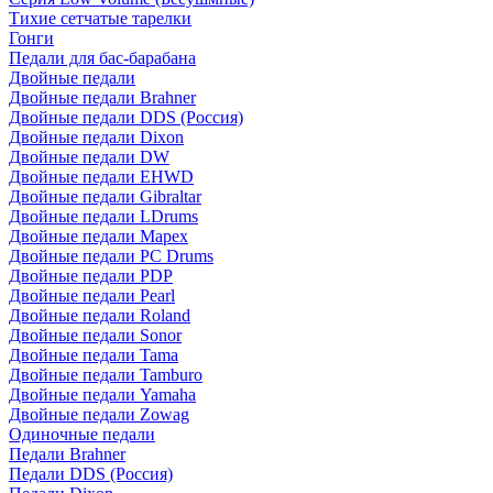
Тихие сетчатые тарелки
Гонги
Педали для бас-барабана
Двойные педали
Двойные педали Brahner
Двойные педали DDS (Россия)
Двойные педали Dixon
Двойные педали DW
Двойные педали EHWD
Двойные педали Gibraltar
Двойные педали LDrums
Двойные педали Mapex
Двойные педали PC Drums
Двойные педали PDP
Двойные педали Pearl
Двойные педали Roland
Двойные педали Sonor
Двойные педали Tama
Двойные педали Tamburo
Двойные педали Yamaha
Двойные педали Zowag
Одиночные педали
Педали Brahner
Педали DDS (Россия)