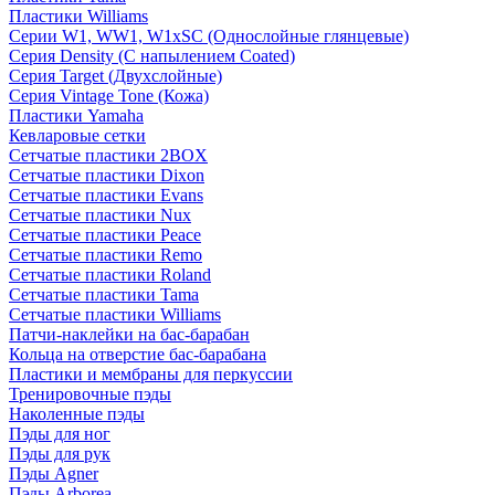
Пластики Williams
Серии W1, WW1, W1xSC (Однослойные глянцевые)
Серия Density (C напылением Coated)
Серия Target (Двухслойные)
Серия Vintage Tone (Кожа)
Пластики Yamaha
Кевларовые сетки
Сетчатые пластики 2BOX
Сетчатые пластики Dixon
Сетчатые пластики Evans
Сетчатые пластики Nux
Сетчатые пластики Peace
Сетчатые пластики Remo
Сетчатые пластики Roland
Сетчатые пластики Tama
Сетчатые пластики Williams
Патчи-наклейки на бас-барабан
Кольца на отверстие бас-барабана
Пластики и мембраны для перкуссии
Тренировочные пэды
Наколенные пэды
Пэды для ног
Пэды для рук
Пэды Agner
Пэды Arborea