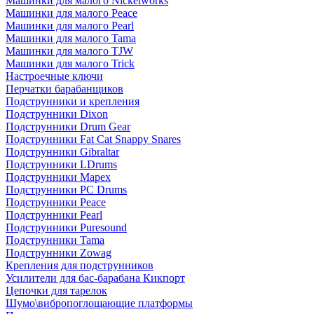
Машинки для малого Nickelworks
Машинки для малого Peace
Машинки для малого Pearl
Машинки для малого Tama
Машинки для малого TJW
Машинки для малого Trick
Настроечные ключи
Перчатки барабанщиков
Подструнники и крепления
Подструнники Dixon
Подструнники Drum Gear
Подструнники Fat Cat Snappy Snares
Подструнники Gibraltar
Подструнники LDrums
Подструнники Mapex
Подструнники PC Drums
Подструнники Peace
Подструнники Pearl
Подструнники Puresound
Подструнники Tama
Подструнники Zowag
Крепления для подструнников
Усилители для бас-барабана Кикпорт
Цепочки для тарелок
Шумо\вибропоглощающие платформы