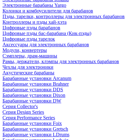
Электронные барабаны Yargo
Колонки и комбоусилители для барабанов
Пэды, тарелки, контроллеры для электронных барабанов
Контроллеры и пэды хай-хэта
Цифровые пэды барабанов
Цифровые пэды бас-барабана (Кик-пэды)
Цифровые пэды тарелок
Аксессуары для электронных барабанов
Модули, конвертеры
Сэмплеры, драм-машины
Рамы, держатели, клэмпы для электронных барабанов
Чехлы для электроники
Акустические барабаны
Барабанные установки Arcanum
Барабанные установки Brahner
Барабанные установки DDS
Барабанные установки Dixon
Барабанные установки DW
Серия Collector's
Серия Design Series
Серия Performance Series
Барабанные установки Foix
Барабанные установки Gretsch
Барабанные установки LDrums