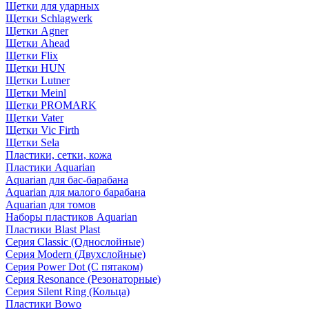
Щетки для ударных
Щетки Schlagwerk
Щетки Agner
Щетки Ahead
Щетки Flix
Щетки HUN
Щетки Lutner
Щетки Meinl
Щетки PROMARK
Щетки Vater
Щетки Vic Firth
Щетки Sela
Пластики, сетки, кожа
Пластики Aquarian
Aquarian для бас-барабана
Aquarian для малого барабана
Aquarian для томов
Наборы пластиков Aquarian
Пластики Blast Plast
Серия Classic (Однослойные)
Серия Modern (Двухслойные)
Серия Power Dot (С пятаком)
Серия Resonance (Резонаторные)
Серия Silent Ring (Кольца)
Пластики Bowo