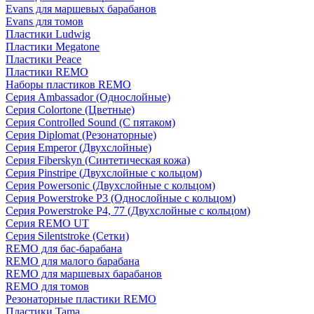
Evans для маршевых барабанов
Evans для томов
Пластики Ludwig
Пластики Megatone
Пластики Peace
Пластики REMO
Наборы пластиков REMO
Серия Ambassador (Однослойные)
Серия Colortone (Цветные)
Серия Controlled Sound (С пятаком)
Серия Diplomat (Резонаторные)
Серия Emperor (Двухслойные)
Серия Fiberskyn (Синтетическая кожа)
Серия Pinstripe (Двухслойные с кольцом)
Серия Powersonic (Двухслойные с кольцом)
Серия Powerstroke P3 (Однослойные с кольцом)
Серия Powerstroke P4, 77 (Двухслойные с кольцом)
Серия REMO UT
Серия Silentstroke (Сетки)
REMO для бас-барабана
REMO для малого барабана
REMO для маршевых барабанов
REMO для томов
Резонаторные пластики REMO
Пластики Tama