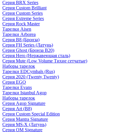
Серия BRX Series
Серия Custom Brilliant
Серия Custom Series
Серия Extreme Series
Серия Rock Master
Тарелки Aisen
Тарелки Arborea
Серия B8 (Бронза)
Серия FH Series (Латунь)
Серия Ghost (Бронза B20)
Серия Hero (Нержавеющая сталь)
Серия Mute (Low Volume Тихие сетчатые)
Наборы тарелок
Тарелки EDCymbals (Rus)
Серия 2020 (Twenty Twenty)
Серия EGO
Тарелки Evans
Тарелки Istanbul Agop
Наборы тарелок
Серия Agop Signature
Серия Art (B8)
Серия Custom Special Edition
Серия Mantra Signature
Серия MS-X (Латунь)
Серия OM Signature