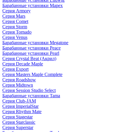
Барабанные установки Ludwig
Барабанные установки Mapex
Серия Armory
Серия Mars
Серия Comet
Серия Storm
Серия Tornado
Серия Venus
Барабанные установки Megatone
Барабанные установки Peace
Барабанные установки Pearl
Серия Crystal Beat (Акрил)
Серия Decade Maple
Серия Export
Серия Masters Maple Complete
Серия Roadshow
Серия Midtown
Серия Session Studio Select
Барабанные установки Tama
Серия Club-JAM
Серия ImperialStar
Серия Rhythm Mate
Серия Stagestar
Серия Starclassic
Серия Superstar