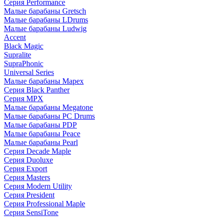
Серия Performance
Малые барабаны Gretsch
Малые барабаны LDrums
Малые барабаны Ludwig
Accent
Black Magic
Supralite
SupraPhonic
Universal Series
Малые барабаны Mapex
Серия Black Panther
Серия MPX
Малые барабаны Megatone
Малые барабаны PC Drums
Малые барабаны PDP
Малые барабаны Peace
Малые барабаны Pearl
Серия Decade Maple
Серия Duoluxe
Серия Export
Серия Masters
Серия Modern Utility
Серия President
Серия Professional Maple
Серия SensiTone