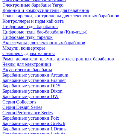
Электронные барабаны Yargo
Колонки и комбоусилители для барабанов
Пэды, тарелки, контроллеры для электронных барабанов
Контроллеры и пэды хай-хэта
Цифровые пэды барабанов
Цифровые пэды бас-барабана (Кик-пэды)
Цифровые пэды тарелок
Аксессуары для электронных барабанов
Модули, конвертеры
Сэмплеры, драм-машины
Рамы, держатели, клэмпы для электронных барабанов
Чехлы для электроники
Акустические барабаны
Барабанные установки Arcanum
Барабанные установки Brahner
Барабанные установки DDS
Барабанные установки Dixon
Барабанные установки DW
Серия Collector's
Серия Design Series
Серия Performance Series
Барабанные установки Foix
Барабанные установки Gretsch
Барабанные установки LDrums