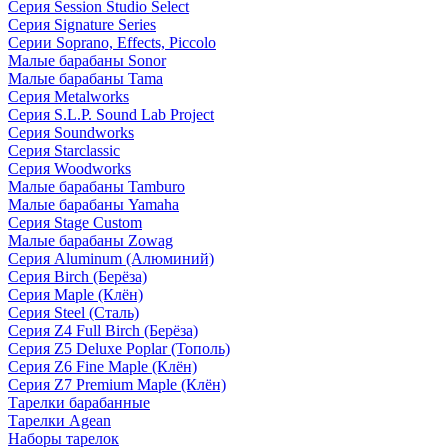
Серия Session Studio Select
Серия Signature Series
Серии Soprano, Effects, Piccolo
Малые барабаны Sonor
Малые барабаны Tama
Серия Metalworks
Серия S.L.P. Sound Lab Project
Серия Soundworks
Серия Starclassic
Серия Woodworks
Малые барабаны Tamburo
Малые барабаны Yamaha
Серия Stage Custom
Малые барабаны Zowag
Серия Aluminum (Алюминий)
Серия Birch (Берёза)
Серия Maple (Клён)
Серия Steel (Сталь)
Серия Z4 Full Birch (Берёза)
Серия Z5 Deluxe Poplar (Тополь)
Серия Z6 Fine Maple (Клён)
Серия Z7 Premium Maple (Клён)
Тарелки барабанные
Тарелки Agean
Наборы тарелок