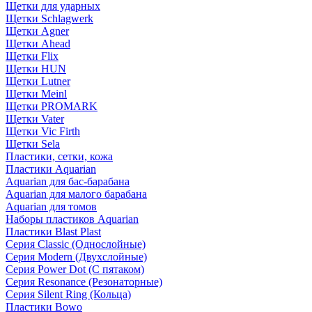
Щетки для ударных
Щетки Schlagwerk
Щетки Agner
Щетки Ahead
Щетки Flix
Щетки HUN
Щетки Lutner
Щетки Meinl
Щетки PROMARK
Щетки Vater
Щетки Vic Firth
Щетки Sela
Пластики, сетки, кожа
Пластики Aquarian
Aquarian для бас-барабана
Aquarian для малого барабана
Aquarian для томов
Наборы пластиков Aquarian
Пластики Blast Plast
Серия Classic (Однослойные)
Серия Modern (Двухслойные)
Серия Power Dot (С пятаком)
Серия Resonance (Резонаторные)
Серия Silent Ring (Кольца)
Пластики Bowo