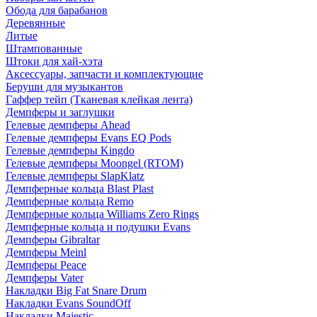
Обода для барабанов
Деревянные
Литые
Штампованные
Штоки для хай-хэта
Аксессуары, запчасти и комплектующие
Беруши для музыкантов
Гаффер тейп (Тканевая клейкая лента)
Демпферы и заглушки
Гелевые демпферы Ahead
Гелевые демпферы Evans EQ Pods
Гелевые демпферы Kingdo
Гелевые демпферы Moongel (RTOM)
Гелевые демпферы SlapKlatz
Демпферные кольца Blast Plast
Демпферные кольца Remo
Демпферные кольца Williams Zero Rings
Демпферные кольца и подушки Evans
Демпферы Gibraltar
Демпферы Meinl
Демпферы Peace
Демпферы Vater
Накладки Big Fat Snare Drum
Накладки Evans SoundOff
Накладки Majestic