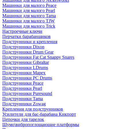
Машинки для малого Nickelworks
Машинки для малого Peace
Машинки для малого Pearl
Машинки для малого Tama
Машинки для малого TJW
Машинки для малого Trick
Настроечные ключи
Перчатки барабанщиков
Подструнники и крепления
Подструнники Dixon
Подструнники Drum Gear
Подструнники Fat Cat Snappy Snares
Подструнники Gibraltar
Подструнники LDrums
Подструнники Mapex
Подструнники PC Drums
Подструнники Peace
Подструнники Pearl
Подструнники Puresound
Подструнники Tama
Подструнники Zowag
Крепления для подструнников
Усилители для бас-барабана Кикпорт
Цепочки для тарелок
Шумо\вибропоглощающие платформы