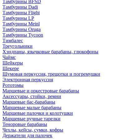
Тамбурины BFSD
Тамбурины Dadi
Тамбурины Flight
Тамбурины LP
Тамбурины Meinl
Тамбурины Oruga
Тамбурины Tycoon
Тимбалес
Треугольники
Хэндпаны, язычковые барабаны, глюкофоны
Чаймс
Шейкеры
Шекере
Шумовая перкуссия, трещотки и погремушки
Электронная перкуссия
Рототомы
Маршевые и оркестровые барабаны
Аксессуары, стойки, ремни
Маршевые бас-барабаны
Маршевые малые барабаны
Маршевые палочки и колотушки
Маршевые ручные тарелки
Теноровые барабаны
Чехлы, кейсы, сумки, кофры
Держатели для палочек