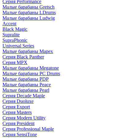
Серия Performance
Малые барабаны Gretsch
Малые барабаны LDrums
Малые барабаны Ludwig
Accent
Black Magic
Supralite
SupraPhonic
Universal Series
Малые барабаны Mapex
Серия Black Panther
Серия MPX
Малые барабаны Megatone
Малые барабаны PC Drums
Малые барабаны PDP
Малые барабаны Peace
Малые барабаны Pearl
Серия Decade Maple
Серия Duoluxe
Серия Export
Серия Masters
Серия Modern Utility
Серия President
Серия Professional Maple
Серия SensiTone