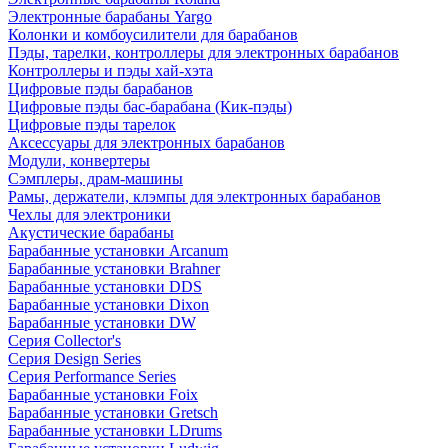
Электронные барабаны Yargo
Колонки и комбоусилители для барабанов
Пэды, тарелки, контроллеры для электронных барабанов
Контроллеры и пэды хай-хэта
Цифровые пэды барабанов
Цифровые пэды бас-барабана (Кик-пэды)
Цифровые пэды тарелок
Аксессуары для электронных барабанов
Модули, конвертеры
Сэмплеры, драм-машины
Рамы, держатели, клэмпы для электронных барабанов
Чехлы для электроники
Акустические барабаны
Барабанные установки Arcanum
Барабанные установки Brahner
Барабанные установки DDS
Барабанные установки Dixon
Барабанные установки DW
Серия Collector's
Серия Design Series
Серия Performance Series
Барабанные установки Foix
Барабанные установки Gretsch
Барабанные установки LDrums