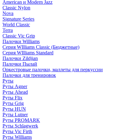
American и Modern Jazz
Classic Nylon
Nova
Signature Series
World Classic
Terra
Classic Vic Grip
Палочки Williams
Серия WIlliams Classic (Бюджетные)
Серия WIlliams Standard
Палочки Zildjian
Палочки Пылай
Оркестровые палочки, маллеты для перкуссии
Палочки для тренировок
Руты
Руты Agner
Руты Ahead
Руты Flix
Руты Grig
Руты HUN
Руты Lutner
Руты PROMARK
Руты Schlagwerk
Руты Vic Firth
Руты Williams