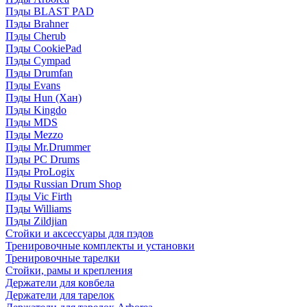
Пэды BLAST PAD
Пэды Brahner
Пэды Cherub
Пэды CookiePad
Пэды Cympad
Пэды Drumfan
Пэды Evans
Пэды Hun (Хан)
Пэды Kingdo
Пэды MDS
Пэды Mezzo
Пэды Mr.Drummer
Пэды PC Drums
Пэды ProLogix
Пэды Russian Drum Shop
Пэды Vic Firth
Пэды Williams
Пэды Zildjian
Стойки и аксессуары для пэдов
Тренировочные комплекты и установки
Тренировочные тарелки
Стойки, рамы и крепления
Держатели для ковбела
Держатели для тарелок