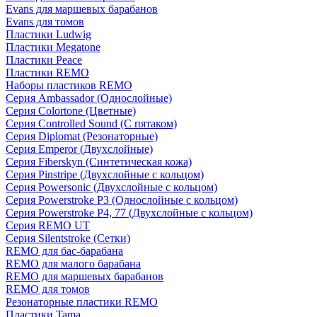
Evans для маршевых барабанов
Evans для томов
Пластики Ludwig
Пластики Megatone
Пластики Peace
Пластики REMO
Наборы пластиков REMO
Серия Ambassador (Однослойные)
Серия Colortone (Цветные)
Серия Controlled Sound (С пятаком)
Серия Diplomat (Резонаторные)
Серия Emperor (Двухслойные)
Серия Fiberskyn (Синтетическая кожа)
Серия Pinstripe (Двухслойные с кольцом)
Серия Powersonic (Двухслойные с кольцом)
Серия Powerstroke P3 (Однослойные с кольцом)
Серия Powerstroke P4, 77 (Двухслойные с кольцом)
Серия REMO UT
Серия Silentstroke (Сетки)
REMO для бас-барабана
REMO для малого барабана
REMO для маршевых барабанов
REMO для томов
Резонаторные пластики REMO
Пластики Tama