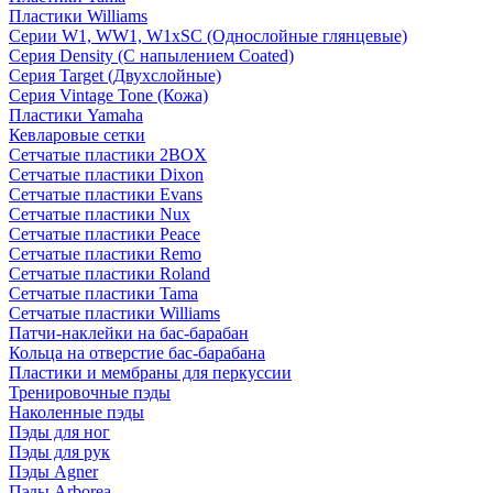
Пластики Williams
Серии W1, WW1, W1xSC (Однослойные глянцевые)
Серия Density (C напылением Coated)
Серия Target (Двухслойные)
Серия Vintage Tone (Кожа)
Пластики Yamaha
Кевларовые сетки
Сетчатые пластики 2BOX
Сетчатые пластики Dixon
Сетчатые пластики Evans
Сетчатые пластики Nux
Сетчатые пластики Peace
Сетчатые пластики Remo
Сетчатые пластики Roland
Сетчатые пластики Tama
Сетчатые пластики Williams
Патчи-наклейки на бас-барабан
Кольца на отверстие бас-барабана
Пластики и мембраны для перкуссии
Тренировочные пэды
Наколенные пэды
Пэды для ног
Пэды для рук
Пэды Agner
Пэды Arborea