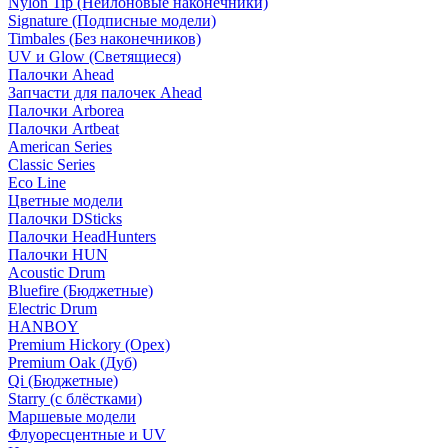
Nylon Tip (Нейлоновые наконечники)
Signature (Подписные модели)
Timbales (Без наконечников)
UV и Glow (Светящиеся)
Палочки Ahead
Запчасти для палочек Ahead
Палочки Arborea
Палочки Artbeat
American Series
Classic Series
Eco Line
Цветные модели
Палочки DSticks
Палочки HeadHunters
Палочки HUN
Acoustic Drum
Bluefire (Бюджетные)
Electric Drum
HANBOY
Premium Hickory (Орех)
Premium Oak (Дуб)
Qi (Бюджетные)
Starry (с блёстками)
Маршевые модели
Флуоресцентные и UV