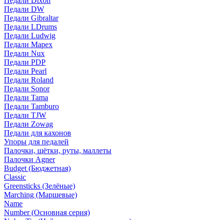
Педали Dixon
Педали DW
Педали Gibraltar
Педали LDrums
Педали Ludwig
Педали Mapex
Педали Nux
Педали PDP
Педали Pearl
Педали Roland
Педали Sonor
Педали Tama
Педали Tamburo
Педали TJW
Педали Zowag
Педали для кахонов
Упоры для педалей
Палочки, щётки, руты, маллеты
Палочки Agner
Budget (Бюджетная)
Classic
Greensticks (Зелёные)
Marching (Маршевые)
Name
Number (Основная серия)