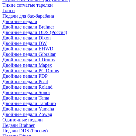
Тихие сетчатые тарелки
Гонги
Педали для бас-барабана
Двойные педали
Двойные педали Brahner
Двойные педали DDS (Россия)
Двойные педали Dixon
Двойные педали DW
Двойные педали EHWD
Двойные педали Gibraltar
Двойные педали LDrums
Двойные педали Mapex
Двойные педали PC Drums
Двойные педали PDP
Двойные педали Pearl
Двойные педали Roland
Двойные педали Sonor
Двойные педали Tama
Двойные педали Tamburo
Двойные педали Yamaha
Двойные педали Zowag
Одиночные педали
Педали Brahner
Педали DDS (Россия)