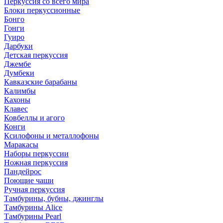
Перкуссия со всего мира
Блоки перкуссионные
Бонго
Гонги
Гуиро
Дарбуки
Детская перкуссия
Джембе
Думбеки
Кавказские барабаны
Калимбы
Кахоны
Клавес
Ковбеллы и агого
Конги
Ксилофоны и металлофоны
Маракасы
Наборы перкуссии
Ножная перкуссия
Пандейрос
Поющие чаши
Ручная перкуссия
Тамбурины, бубны, джинглы
Тамбурины Alice
Тамбурины Pearl