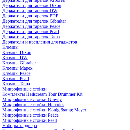
Держатели для тарелок Arborea
Держатели для тарелок Dixon
Держатели для тарелок DW
Держатели для тарелок PDP
Держатели для тарелок Gibraltar
Держатели для тарелок Peace
Держатели для тарелок Pearl
Держатели для тарелок Tama
Держатели и крепления для гаджетов
Клэмпы
Клэмпы Dixon
Клэмпы DW
Клэмпы Gibraltar
Клэмпы Mapex
Клэмпы Peace
Клэмпы Pearl
Клэмпы Tama
Микрофонные стойки
Комплекты Hellscream Tour Drummer Kit
Микрофонные стойки Gravity
Микрофонные стойки Hercules
Микрофонные стойки König &amp; Meyer
Микрофонные стойки Peace
Микрофонные стойки Pearl
Наборы хардвера