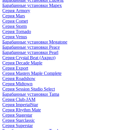
Барабанные установки Ludwig
Барабанные установки Mapex
Серия Armory
Серия Mars
Серия Comet
Серия Storm
Серия Tornado
Серия Venus
Барабанные установки Megatone
Барабанные установки Peace
Барабанные установки Pearl
Серия Crystal Beat (Акрил)
Серия Decade Maple
Серия Export
Серия Masters Maple Complete
Серия Roadshow
Серия Midtown
Серия Session Studio Select
Барабанные установки Tama
Серия Club-JAM
Серия ImperialStar
Серия Rhythm Mate
Серия Stagestar
Серия Starclassic
Серия Superstar