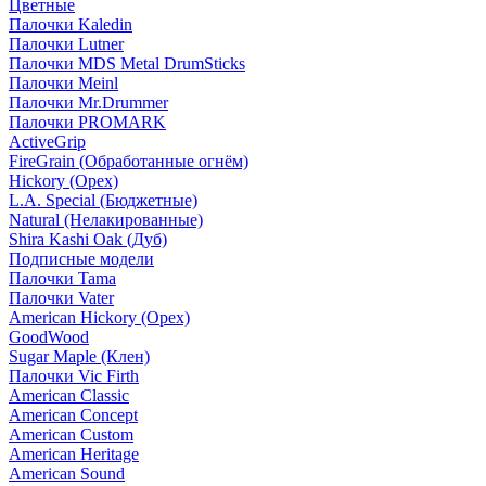
Цветные
Палочки Kaledin
Палочки Lutner
Палочки MDS Metal DrumSticks
Палочки Meinl
Палочки Mr.Drummer
Палочки PROMARK
ActiveGrip
FireGrain (Обработанные огнём)
Hickory (Орех)
L.A. Special (Бюджетные)
Natural (Нелакированные)
Shira Kashi Oak (Дуб)
Подписные модели
Палочки Tama
Палочки Vater
American Hickory (Орех)
GoodWood
Sugar Maple (Клен)
Палочки Vic Firth
American Classic
American Concept
American Custom
American Heritage
American Sound