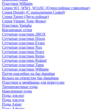
Пластики Williams
Серии W1, WW1, W1xSC (Однослойные глянцевые)
Серия Density (C напылением Coated)
Серия Target (Двухслойные)
Серия Vintage Tone (Кожа)
Пластики Yamaha
Кевларовые сетки
Сетчатые пластики 2BOX
Сетчатые пластики Dixon
Сетчатые пластики Evans
Сетчатые пластики Nux
Сетчатые пластики Peace
Сетчатые пластики Remo
Сетчатые пластики Roland
Сетчатые пластики Tama
Сетчатые пластики Williams
Патчи-наклейки на бас-барабан
Кольца на отверстие бас-барабана
Пластики и мембраны для перкуссии
Тренировочные пэды
Наколенные пэды
Пэды для ног
Пэды для рук
Пэды Agner
Пэды Arborea