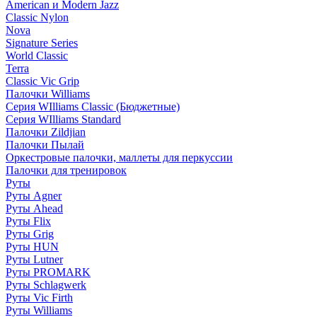
American и Modern Jazz
Classic Nylon
Nova
Signature Series
World Classic
Terra
Classic Vic Grip
Палочки Williams
Серия WIlliams Classic (Бюджетные)
Серия WIlliams Standard
Палочки Zildjian
Палочки Пылай
Оркестровые палочки, маллеты для перкуссии
Палочки для тренировок
Руты
Руты Agner
Руты Ahead
Руты Flix
Руты Grig
Руты HUN
Руты Lutner
Руты PROMARK
Руты Schlagwerk
Руты Vic Firth
Руты Williams