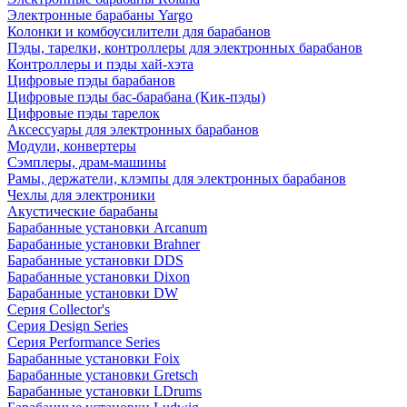
Электронные барабаны Yargo
Колонки и комбоусилители для барабанов
Пэды, тарелки, контроллеры для электронных барабанов
Контроллеры и пэды хай-хэта
Цифровые пэды барабанов
Цифровые пэды бас-барабана (Кик-пэды)
Цифровые пэды тарелок
Аксессуары для электронных барабанов
Модули, конвертеры
Сэмплеры, драм-машины
Рамы, держатели, клэмпы для электронных барабанов
Чехлы для электроники
Акустические барабаны
Барабанные установки Arcanum
Барабанные установки Brahner
Барабанные установки DDS
Барабанные установки Dixon
Барабанные установки DW
Серия Collector's
Серия Design Series
Серия Performance Series
Барабанные установки Foix
Барабанные установки Gretsch
Барабанные установки LDrums