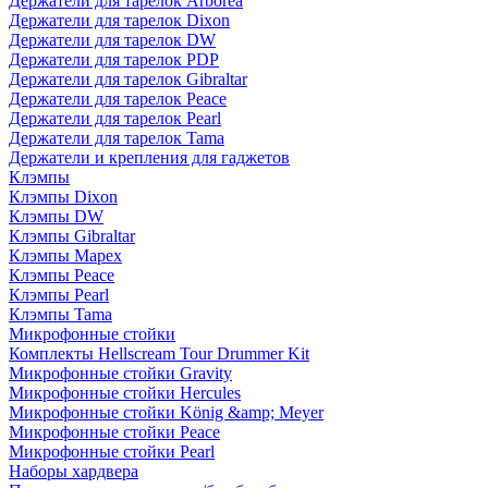
Держатели для тарелок Arborea
Держатели для тарелок Dixon
Держатели для тарелок DW
Держатели для тарелок PDP
Держатели для тарелок Gibraltar
Держатели для тарелок Peace
Держатели для тарелок Pearl
Держатели для тарелок Tama
Держатели и крепления для гаджетов
Клэмпы
Клэмпы Dixon
Клэмпы DW
Клэмпы Gibraltar
Клэмпы Mapex
Клэмпы Peace
Клэмпы Pearl
Клэмпы Tama
Микрофонные стойки
Комплекты Hellscream Tour Drummer Kit
Микрофонные стойки Gravity
Микрофонные стойки Hercules
Микрофонные стойки König &amp; Meyer
Микрофонные стойки Peace
Микрофонные стойки Pearl
Наборы хардвера