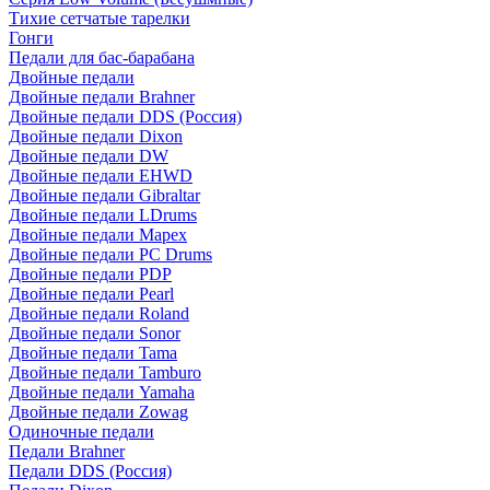
Тихие сетчатые тарелки
Гонги
Педали для бас-барабана
Двойные педали
Двойные педали Brahner
Двойные педали DDS (Россия)
Двойные педали Dixon
Двойные педали DW
Двойные педали EHWD
Двойные педали Gibraltar
Двойные педали LDrums
Двойные педали Mapex
Двойные педали PC Drums
Двойные педали PDP
Двойные педали Pearl
Двойные педали Roland
Двойные педали Sonor
Двойные педали Tama
Двойные педали Tamburo
Двойные педали Yamaha
Двойные педали Zowag
Одиночные педали
Педали Brahner
Педали DDS (Россия)