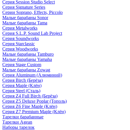
Серия Session Studio Select
Серия Signature Series
Серии Soprano, Effects, Piccolo
Малые барабаны Sonor
Малые барабаны Tama
Серия Metalworks
Серия S.L.P. Sound Lab Project
Серия Soundworks
Серия Starclassic
Серия Woodworks
Малые барабаны Tamburo
Малые барабаны Yamaha
Серия Stage Custom
Малые барабаны Zowag
Серия Aluminum (Алюминий)
Серия Birch (Берёза)
Серия Maple (Клён)
Серия Steel (Сталь)
Серия Z4 Full Birch (Берёза)
Серия Z5 Deluxe Poplar (Тополь)
Серия Z6 Fine Maple (Клён)
Серия Z7 Premium Maple (Клён)
Тарелки барабанные
Тарелки Agean
Наборы тарелок