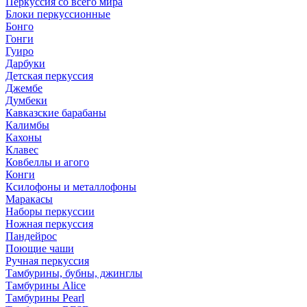
Перкуссия со всего мира
Блоки перкуссионные
Бонго
Гонги
Гуиро
Дарбуки
Детская перкуссия
Джембе
Думбеки
Кавказские барабаны
Калимбы
Кахоны
Клавес
Ковбеллы и агого
Конги
Ксилофоны и металлофоны
Маракасы
Наборы перкуссии
Ножная перкуссия
Пандейрос
Поющие чаши
Ручная перкуссия
Тамбурины, бубны, джинглы
Тамбурины Alice
Тамбурины Pearl