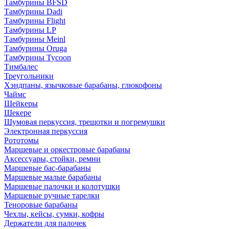
Тамбурины BFSD
Тамбурины Dadi
Тамбурины Flight
Тамбурины LP
Тамбурины Meinl
Тамбурины Oruga
Тамбурины Tycoon
Тимбалес
Треугольники
Хэндпаны, язычковые барабаны, глюкофоны
Чаймс
Шейкеры
Шекере
Шумовая перкуссия, трещотки и погремушки
Электронная перкуссия
Рототомы
Маршевые и оркестровые барабаны
Аксессуары, стойки, ремни
Маршевые бас-барабаны
Маршевые малые барабаны
Маршевые палочки и колотушки
Маршевые ручные тарелки
Теноровые барабаны
Чехлы, кейсы, сумки, кофры
Держатели для палочек