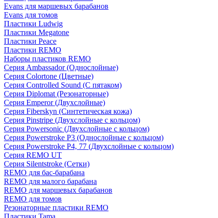
Evans для маршевых барабанов
Evans для томов
Пластики Ludwig
Пластики Megatone
Пластики Peace
Пластики REMO
Наборы пластиков REMO
Серия Ambassador (Однослойные)
Серия Colortone (Цветные)
Серия Controlled Sound (С пятаком)
Серия Diplomat (Резонаторные)
Серия Emperor (Двухслойные)
Серия Fiberskyn (Синтетическая кожа)
Серия Pinstripe (Двухслойные с кольцом)
Серия Powersonic (Двухслойные с кольцом)
Серия Powerstroke P3 (Однослойные с кольцом)
Серия Powerstroke P4, 77 (Двухслойные с кольцом)
Серия REMO UT
Серия Silentstroke (Сетки)
REMO для бас-барабана
REMO для малого барабана
REMO для маршевых барабанов
REMO для томов
Резонаторные пластики REMO
Пластики Tama