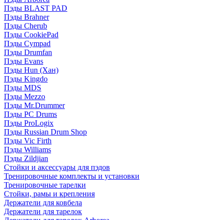
Пэды BLAST PAD
Пэды Brahner
Пэды Cherub
Пэды CookiePad
Пэды Cympad
Пэды Drumfan
Пэды Evans
Пэды Hun (Хан)
Пэды Kingdo
Пэды MDS
Пэды Mezzo
Пэды Mr.Drummer
Пэды PC Drums
Пэды ProLogix
Пэды Russian Drum Shop
Пэды Vic Firth
Пэды Williams
Пэды Zildjian
Стойки и аксессуары для пэдов
Тренировочные комплекты и установки
Тренировочные тарелки
Стойки, рамы и крепления
Держатели для ковбела
Держатели для тарелок