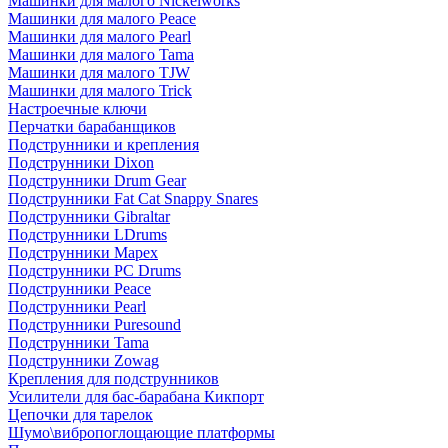
Машинки для малого Nickelworks
Машинки для малого Peace
Машинки для малого Pearl
Машинки для малого Tama
Машинки для малого TJW
Машинки для малого Trick
Настроечные ключи
Перчатки барабанщиков
Подструнники и крепления
Подструнники Dixon
Подструнники Drum Gear
Подструнники Fat Cat Snappy Snares
Подструнники Gibraltar
Подструнники LDrums
Подструнники Mapex
Подструнники PC Drums
Подструнники Peace
Подструнники Pearl
Подструнники Puresound
Подструнники Tama
Подструнники Zowag
Крепления для подструнников
Усилители для бас-барабана Кикпорт
Цепочки для тарелок
Шумо\вибропоглощающие платформы