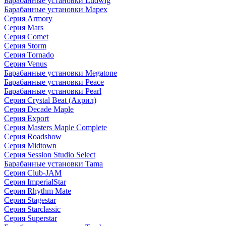
Барабанные установки Ludwig
Барабанные установки Mapex
Серия Armory
Серия Mars
Серия Comet
Серия Storm
Серия Tornado
Серия Venus
Барабанные установки Megatone
Барабанные установки Peace
Барабанные установки Pearl
Серия Crystal Beat (Акрил)
Серия Decade Maple
Серия Export
Серия Masters Maple Complete
Серия Roadshow
Серия Midtown
Серия Session Studio Select
Барабанные установки Tama
Серия Club-JAM
Серия ImperialStar
Серия Rhythm Mate
Серия Stagestar
Серия Starclassic
Серия Superstar