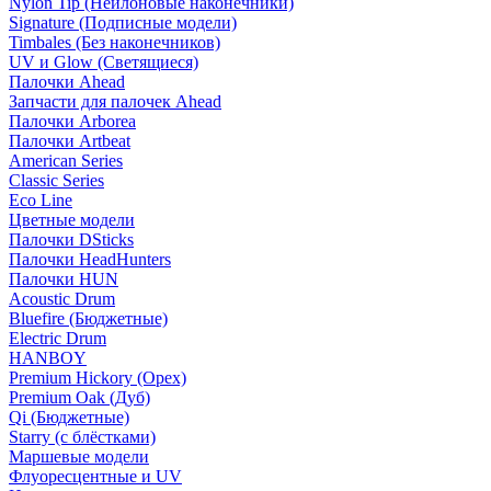
Nylon Tip (Нейлоновые наконечники)
Signature (Подписные модели)
Timbales (Без наконечников)
UV и Glow (Светящиеся)
Палочки Ahead
Запчасти для палочек Ahead
Палочки Arborea
Палочки Artbeat
American Series
Classic Series
Eco Line
Цветные модели
Палочки DSticks
Палочки HeadHunters
Палочки HUN
Acoustic Drum
Bluefire (Бюджетные)
Electric Drum
HANBOY
Premium Hickory (Орех)
Premium Oak (Дуб)
Qi (Бюджетные)
Starry (с блёстками)
Маршевые модели
Флуоресцентные и UV