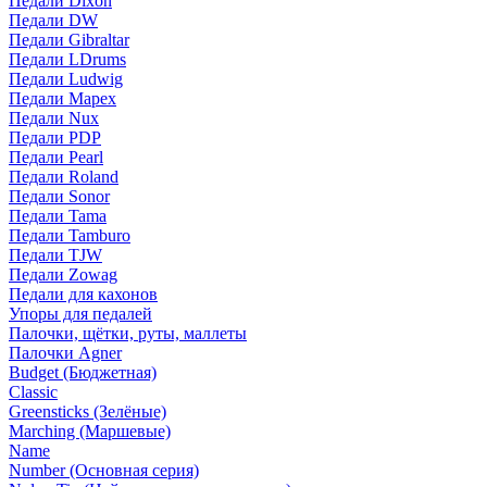
Педали Dixon
Педали DW
Педали Gibraltar
Педали LDrums
Педали Ludwig
Педали Mapex
Педали Nux
Педали PDP
Педали Pearl
Педали Roland
Педали Sonor
Педали Tama
Педали Tamburo
Педали TJW
Педали Zowag
Педали для кахонов
Упоры для педалей
Палочки, щётки, руты, маллеты
Палочки Agner
Budget (Бюджетная)
Classic
Greensticks (Зелёные)
Marching (Маршевые)
Name
Number (Основная серия)