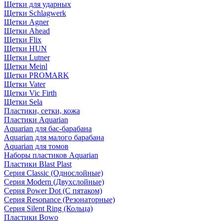
Щетки для ударных
Щетки Schlagwerk
Щетки Agner
Щетки Ahead
Щетки Flix
Щетки HUN
Щетки Lutner
Щетки Meinl
Щетки PROMARK
Щетки Vater
Щетки Vic Firth
Щетки Sela
Пластики, сетки, кожа
Пластики Aquarian
Aquarian для бас-барабана
Aquarian для малого барабана
Aquarian для томов
Наборы пластиков Aquarian
Пластики Blast Plast
Серия Classic (Однослойные)
Серия Modern (Двухслойные)
Серия Power Dot (С пятаком)
Серия Resonance (Резонаторные)
Серия Silent Ring (Кольца)
Пластики Bowo