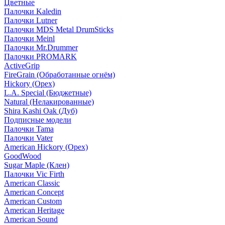
Цветные
Палочки Kaledin
Палочки Lutner
Палочки MDS Metal DrumSticks
Палочки Meinl
Палочки Mr.Drummer
Палочки PROMARK
ActiveGrip
FireGrain (Обработанные огнём)
Hickory (Орех)
L.A. Special (Бюджетные)
Natural (Нелакированные)
Shira Kashi Oak (Дуб)
Подписные модели
Палочки Tama
Палочки Vater
American Hickory (Орех)
GoodWood
Sugar Maple (Клен)
Палочки Vic Firth
American Classic
American Concept
American Custom
American Heritage
American Sound