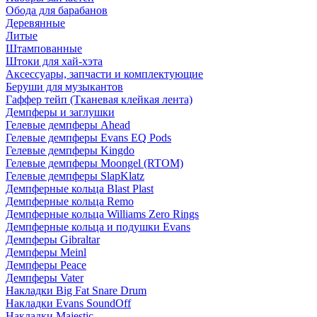
Обода для барабанов
Деревянные
Литые
Штампованные
Штоки для хай-хэта
Аксессуары, запчасти и комплектующие
Беруши для музыкантов
Гаффер тейп (Тканевая клейкая лента)
Демпферы и заглушки
Гелевые демпферы Ahead
Гелевые демпферы Evans EQ Pods
Гелевые демпферы Kingdo
Гелевые демпферы Moongel (RTOM)
Гелевые демпферы SlapKlatz
Демпферные кольца Blast Plast
Демпферные кольца Remo
Демпферные кольца Williams Zero Rings
Демпферные кольца и подушки Evans
Демпферы Gibraltar
Демпферы Meinl
Демпферы Peace
Демпферы Vater
Накладки Big Fat Snare Drum
Накладки Evans SoundOff
Накладки Majestic