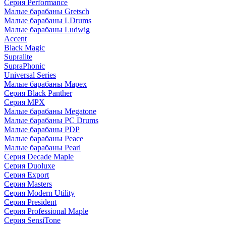
Серия Performance
Малые барабаны Gretsch
Малые барабаны LDrums
Малые барабаны Ludwig
Accent
Black Magic
Supralite
SupraPhonic
Universal Series
Малые барабаны Mapex
Серия Black Panther
Серия MPX
Малые барабаны Megatone
Малые барабаны PC Drums
Малые барабаны PDP
Малые барабаны Peace
Малые барабаны Pearl
Серия Decade Maple
Серия Duoluxe
Серия Export
Серия Masters
Серия Modern Utility
Серия President
Серия Professional Maple
Серия SensiTone