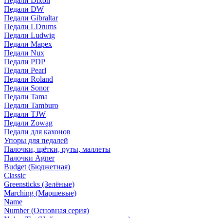
Педали Dixon
Педали DW
Педали Gibraltar
Педали LDrums
Педали Ludwig
Педали Mapex
Педали Nux
Педали PDP
Педали Pearl
Педали Roland
Педали Sonor
Педали Tama
Педали Tamburo
Педали TJW
Педали Zowag
Педали для кахонов
Упоры для педалей
Палочки, щётки, руты, маллеты
Палочки Agner
Budget (Бюджетная)
Classic
Greensticks (Зелёные)
Marching (Маршевые)
Name
Number (Основная серия)