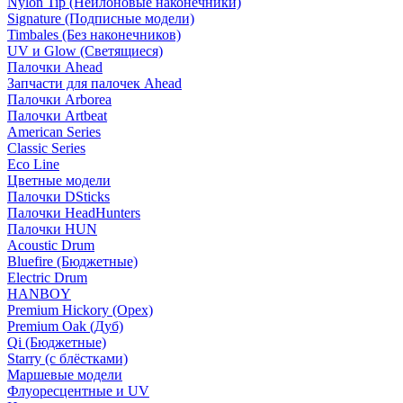
Nylon Tip (Нейлоновые наконечники)
Signature (Подписные модели)
Timbales (Без наконечников)
UV и Glow (Светящиеся)
Палочки Ahead
Запчасти для палочек Ahead
Палочки Arborea
Палочки Artbeat
American Series
Classic Series
Eco Line
Цветные модели
Палочки DSticks
Палочки HeadHunters
Палочки HUN
Acoustic Drum
Bluefire (Бюджетные)
Electric Drum
HANBOY
Premium Hickory (Орех)
Premium Oak (Дуб)
Qi (Бюджетные)
Starry (с блёстками)
Маршевые модели
Флуоресцентные и UV