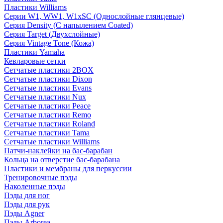
Пластики Williams
Серии W1, WW1, W1xSC (Однослойные глянцевые)
Серия Density (C напылением Coated)
Серия Target (Двухслойные)
Серия Vintage Tone (Кожа)
Пластики Yamaha
Кевларовые сетки
Сетчатые пластики 2BOX
Сетчатые пластики Dixon
Сетчатые пластики Evans
Сетчатые пластики Nux
Сетчатые пластики Peace
Сетчатые пластики Remo
Сетчатые пластики Roland
Сетчатые пластики Tama
Сетчатые пластики Williams
Патчи-наклейки на бас-барабан
Кольца на отверстие бас-барабана
Пластики и мембраны для перкуссии
Тренировочные пэды
Наколенные пэды
Пэды для ног
Пэды для рук
Пэды Agner
Пэды Arborea