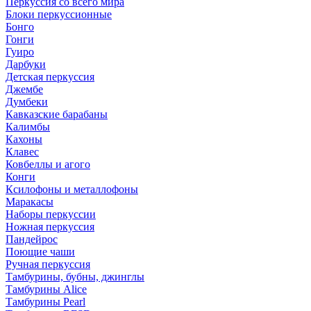
Перкуссия со всего мира
Блоки перкуссионные
Бонго
Гонги
Гуиро
Дарбуки
Детская перкуссия
Джембе
Думбеки
Кавказские барабаны
Калимбы
Кахоны
Клавес
Ковбеллы и агого
Конги
Ксилофоны и металлофоны
Маракасы
Наборы перкуссии
Ножная перкуссия
Пандейрос
Поющие чаши
Ручная перкуссия
Тамбурины, бубны, джинглы
Тамбурины Alice
Тамбурины Pearl