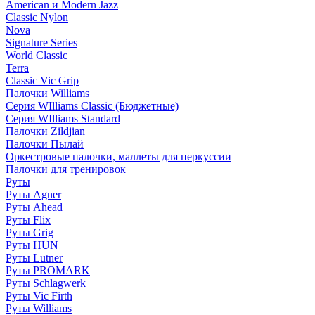
American и Modern Jazz
Classic Nylon
Nova
Signature Series
World Classic
Terra
Classic Vic Grip
Палочки Williams
Серия WIlliams Classic (Бюджетные)
Серия WIlliams Standard
Палочки Zildjian
Палочки Пылай
Оркестровые палочки, маллеты для перкуссии
Палочки для тренировок
Руты
Руты Agner
Руты Ahead
Руты Flix
Руты Grig
Руты HUN
Руты Lutner
Руты PROMARK
Руты Schlagwerk
Руты Vic Firth
Руты Williams