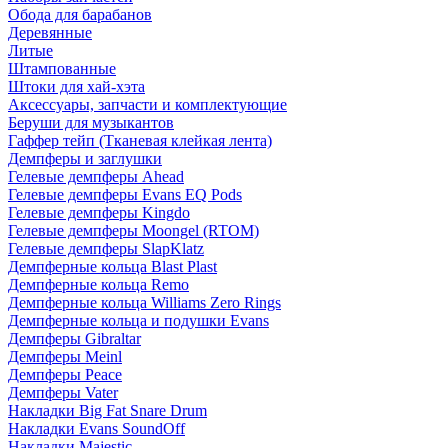
Обода для барабанов
Деревянные
Литые
Штампованные
Штоки для хай-хэта
Аксессуары, запчасти и комплектующие
Беруши для музыкантов
Гаффер тейп (Тканевая клейкая лента)
Демпферы и заглушки
Гелевые демпферы Ahead
Гелевые демпферы Evans EQ Pods
Гелевые демпферы Kingdo
Гелевые демпферы Moongel (RTOM)
Гелевые демпферы SlapKlatz
Демпферные кольца Blast Plast
Демпферные кольца Remo
Демпферные кольца Williams Zero Rings
Демпферные кольца и подушки Evans
Демпферы Gibraltar
Демпферы Meinl
Демпферы Peace
Демпферы Vater
Накладки Big Fat Snare Drum
Накладки Evans SoundOff
Накладки Majestic