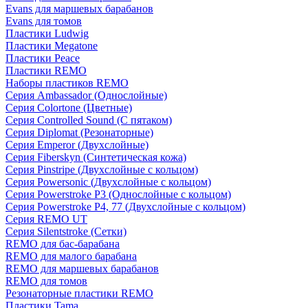
Evans для маршевых барабанов
Evans для томов
Пластики Ludwig
Пластики Megatone
Пластики Peace
Пластики REMO
Наборы пластиков REMO
Серия Ambassador (Однослойные)
Серия Colortone (Цветные)
Серия Controlled Sound (С пятаком)
Серия Diplomat (Резонаторные)
Серия Emperor (Двухслойные)
Серия Fiberskyn (Синтетическая кожа)
Серия Pinstripe (Двухслойные с кольцом)
Серия Powersonic (Двухслойные с кольцом)
Серия Powerstroke P3 (Однослойные с кольцом)
Серия Powerstroke P4, 77 (Двухслойные с кольцом)
Серия REMO UT
Серия Silentstroke (Сетки)
REMO для бас-барабана
REMO для малого барабана
REMO для маршевых барабанов
REMO для томов
Резонаторные пластики REMO
Пластики Tama