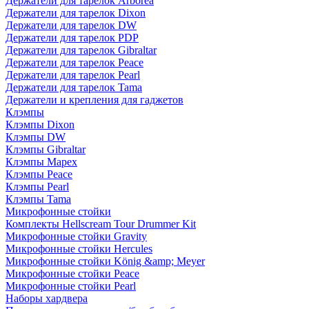
Держатели для тарелок Arborea
Держатели для тарелок Dixon
Держатели для тарелок DW
Держатели для тарелок PDP
Держатели для тарелок Gibraltar
Держатели для тарелок Peace
Держатели для тарелок Pearl
Держатели для тарелок Tama
Держатели и крепления для гаджетов
Клэмпы
Клэмпы Dixon
Клэмпы DW
Клэмпы Gibraltar
Клэмпы Mapex
Клэмпы Peace
Клэмпы Pearl
Клэмпы Tama
Микрофонные стойки
Комплекты Hellscream Tour Drummer Kit
Микрофонные стойки Gravity
Микрофонные стойки Hercules
Микрофонные стойки König &amp; Meyer
Микрофонные стойки Peace
Микрофонные стойки Pearl
Наборы хардвера