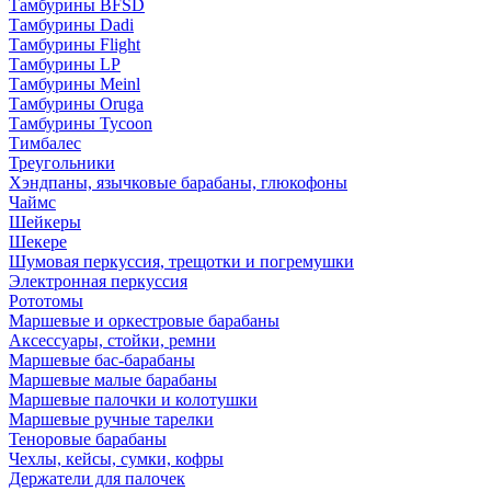
Тамбурины BFSD
Тамбурины Dadi
Тамбурины Flight
Тамбурины LP
Тамбурины Meinl
Тамбурины Oruga
Тамбурины Tycoon
Тимбалес
Треугольники
Хэндпаны, язычковые барабаны, глюкофоны
Чаймс
Шейкеры
Шекере
Шумовая перкуссия, трещотки и погремушки
Электронная перкуссия
Рототомы
Маршевые и оркестровые барабаны
Аксессуары, стойки, ремни
Маршевые бас-барабаны
Маршевые малые барабаны
Маршевые палочки и колотушки
Маршевые ручные тарелки
Теноровые барабаны
Чехлы, кейсы, сумки, кофры
Держатели для палочек