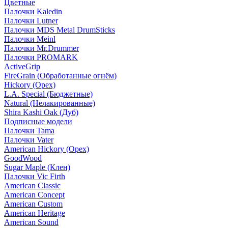
Цветные
Палочки Kaledin
Палочки Lutner
Палочки MDS Metal DrumSticks
Палочки Meinl
Палочки Mr.Drummer
Палочки PROMARK
ActiveGrip
FireGrain (Обработанные огнём)
Hickory (Орех)
L.A. Special (Бюджетные)
Natural (Нелакированные)
Shira Kashi Oak (Дуб)
Подписные модели
Палочки Tama
Палочки Vater
American Hickory (Орех)
GoodWood
Sugar Maple (Клен)
Палочки Vic Firth
American Classic
American Concept
American Custom
American Heritage
American Sound