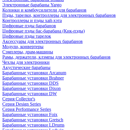
Электронные барабаны Yargo
Колонки и комбоусилители для барабанов
Пэды, тарелки, контроллеры для электронных барабанов
Контроллеры и пэды хай-хэта
Цифровые пэды барабанов
Цифровые пэды бас-барабана (Кик-пэды)
Цифровые пэды тарелок
Аксессуары для электронных барабанов
Модули, конвертеры
Сэмплеры, драм-машины
Рамы, держатели, клэмпы для электронных барабанов
Чехлы для электроники
Акустические барабаны
Барабанные установки Arcanum
Барабанные установки Brahner
Барабанные установки DDS
Барабанные установки Dixon
Барабанные установки DW
Серия Collector's
Серия Design Series
Серия Performance Series
Барабанные установки Foix
Барабанные установки Gretsch
Барабанные установки LDrums