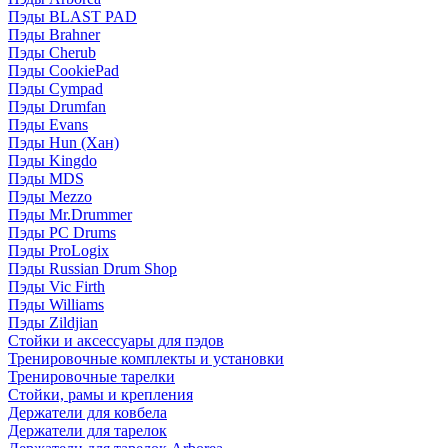
Пэды BLAST PAD
Пэды Brahner
Пэды Cherub
Пэды CookiePad
Пэды Cympad
Пэды Drumfan
Пэды Evans
Пэды Hun (Хан)
Пэды Kingdo
Пэды MDS
Пэды Mezzo
Пэды Mr.Drummer
Пэды PC Drums
Пэды ProLogix
Пэды Russian Drum Shop
Пэды Vic Firth
Пэды Williams
Пэды Zildjian
Стойки и аксессуары для пэдов
Тренировочные комплекты и установки
Тренировочные тарелки
Стойки, рамы и крепления
Держатели для ковбела
Держатели для тарелок