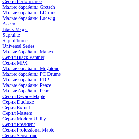
Серия Performance
Малые барабаны Gretsch
Малые барабаны LDrums
Малые барабаны Ludwig
Accent
Black Magic
Supralite
SupraPhonic
Universal Series
Малые барабаны Mapex
Серия Black Panther
Серия MPX
Малые барабаны Megatone
Малые барабаны PC Drums
Малые барабаны PDP
Малые барабаны Peace
Малые барабаны Pearl
Серия Decade Maple
Серия Duoluxe
Серия Export
Серия Masters
Серия Modern Utility
Серия President
Серия Professional Maple
Серия SensiTone