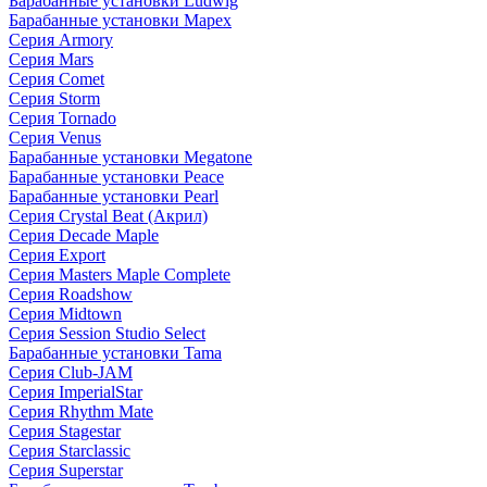
Барабанные установки Ludwig
Барабанные установки Mapex
Серия Armory
Серия Mars
Серия Comet
Серия Storm
Серия Tornado
Серия Venus
Барабанные установки Megatone
Барабанные установки Peace
Барабанные установки Pearl
Серия Crystal Beat (Акрил)
Серия Decade Maple
Серия Export
Серия Masters Maple Complete
Серия Roadshow
Серия Midtown
Серия Session Studio Select
Барабанные установки Tama
Серия Club-JAM
Серия ImperialStar
Серия Rhythm Mate
Серия Stagestar
Серия Starclassic
Серия Superstar