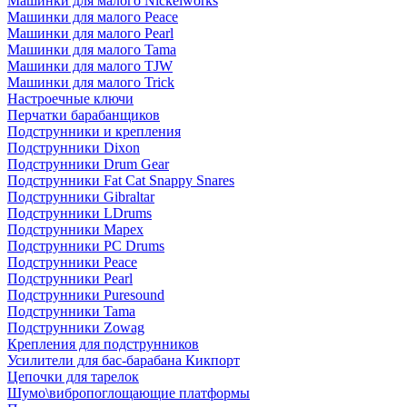
Машинки для малого Nickelworks
Машинки для малого Peace
Машинки для малого Pearl
Машинки для малого Tama
Машинки для малого TJW
Машинки для малого Trick
Настроечные ключи
Перчатки барабанщиков
Подструнники и крепления
Подструнники Dixon
Подструнники Drum Gear
Подструнники Fat Cat Snappy Snares
Подструнники Gibraltar
Подструнники LDrums
Подструнники Mapex
Подструнники PC Drums
Подструнники Peace
Подструнники Pearl
Подструнники Puresound
Подструнники Tama
Подструнники Zowag
Крепления для подструнников
Усилители для бас-барабана Кикпорт
Цепочки для тарелок
Шумо\вибропоглощающие платформы