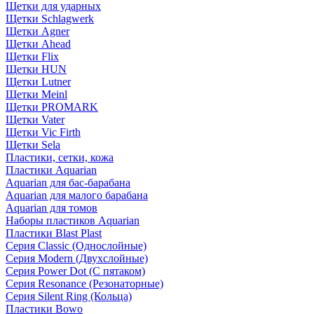
Щетки для ударных
Щетки Schlagwerk
Щетки Agner
Щетки Ahead
Щетки Flix
Щетки HUN
Щетки Lutner
Щетки Meinl
Щетки PROMARK
Щетки Vater
Щетки Vic Firth
Щетки Sela
Пластики, сетки, кожа
Пластики Aquarian
Aquarian для бас-барабана
Aquarian для малого барабана
Aquarian для томов
Наборы пластиков Aquarian
Пластики Blast Plast
Серия Classic (Однослойные)
Серия Modern (Двухслойные)
Серия Power Dot (С пятаком)
Серия Resonance (Резонаторные)
Серия Silent Ring (Кольца)
Пластики Bowo