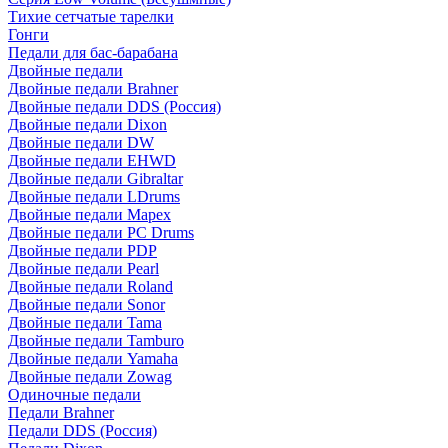
Тихие сетчатые тарелки
Гонги
Педали для бас-барабана
Двойные педали
Двойные педали Brahner
Двойные педали DDS (Россия)
Двойные педали Dixon
Двойные педали DW
Двойные педали EHWD
Двойные педали Gibraltar
Двойные педали LDrums
Двойные педали Mapex
Двойные педали PC Drums
Двойные педали PDP
Двойные педали Pearl
Двойные педали Roland
Двойные педали Sonor
Двойные педали Tama
Двойные педали Tamburo
Двойные педали Yamaha
Двойные педали Zowag
Одиночные педали
Педали Brahner
Педали DDS (Россия)