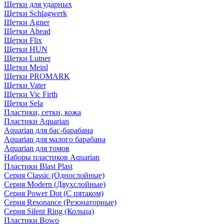
Щетки для ударных
Щетки Schlagwerk
Щетки Agner
Щетки Ahead
Щетки Flix
Щетки HUN
Щетки Lutner
Щетки Meinl
Щетки PROMARK
Щетки Vater
Щетки Vic Firth
Щетки Sela
Пластики, сетки, кожа
Пластики Aquarian
Aquarian для бас-барабана
Aquarian для малого барабана
Aquarian для томов
Наборы пластиков Aquarian
Пластики Blast Plast
Серия Classic (Однослойные)
Серия Modern (Двухслойные)
Серия Power Dot (С пятаком)
Серия Resonance (Резонаторные)
Серия Silent Ring (Кольца)
Пластики Bowo