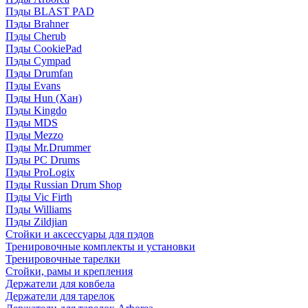
Пэды BLAST PAD
Пэды Brahner
Пэды Cherub
Пэды CookiePad
Пэды Cympad
Пэды Drumfan
Пэды Evans
Пэды Hun (Хан)
Пэды Kingdo
Пэды MDS
Пэды Mezzo
Пэды Mr.Drummer
Пэды PC Drums
Пэды ProLogix
Пэды Russian Drum Shop
Пэды Vic Firth
Пэды Williams
Пэды Zildjian
Стойки и аксессуары для пэдов
Тренировочные комплекты и установки
Тренировочные тарелки
Стойки, рамы и крепления
Держатели для ковбела
Держатели для тарелок