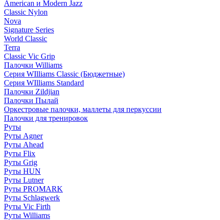
American и Modern Jazz
Classic Nylon
Nova
Signature Series
World Classic
Terra
Classic Vic Grip
Палочки Williams
Серия WIlliams Classic (Бюджетные)
Серия WIlliams Standard
Палочки Zildjian
Палочки Пылай
Оркестровые палочки, маллеты для перкуссии
Палочки для тренировок
Руты
Руты Agner
Руты Ahead
Руты Flix
Руты Grig
Руты HUN
Руты Lutner
Руты PROMARK
Руты Schlagwerk
Руты Vic Firth
Руты Williams