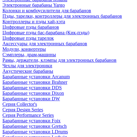
Электронные барабаны Yargo
Колонки и комбоусилители для барабанов
Пэды, тарелки, контроллеры для электронных барабанов
Контроллеры и пэды хай-хэта
Цифровые пэды барабанов
Цифровые пэды бас-барабана (Кик-пэды)
Цифровые пэды тарелок
Аксессуары для электронных барабанов
Модули, конвертеры
Сэмплеры, драм-машины
Рамы, держатели, клэмпы для электронных барабанов
Чехлы для электроники
Акустические барабаны
Барабанные установки Arcanum
Барабанные установки Brahner
Барабанные установки DDS
Барабанные установки Dixon
Барабанные установки DW
Серия Collector's
Серия Design Series
Серия Performance Series
Барабанные установки Foix
Барабанные установки Gretsch
Барабанные установки LDrums