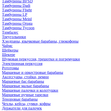
Тамбурины BFSD
Тамбурины Dadi
Тамбурины Flight
Тамбурины LP
Тамбурины Meinl
Тамбурины Oruga
Тамбурины Tycoon
Тимбалес
Треугольники
Хэндпаны, язычковые барабаны, глюкофоны
Чаймс
Шейкеры
Шекере
Шумовая перкуссия, трещотки и погремушки
Электронная перкуссия
Рототомы
Маршевые и оркестровые барабаны
Аксессуары, стойки, ремни
Маршевые бас-барабаны
Маршевые малые барабаны
Маршевые палочки и колотушки
Маршевые ручные тарелки
Теноровые барабаны
Чехлы, кейсы, сумки, кофры
Держатели для палочек