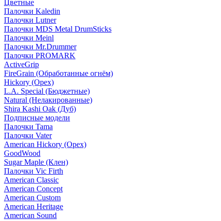
Цветные
Палочки Kaledin
Палочки Lutner
Палочки MDS Metal DrumSticks
Палочки Meinl
Палочки Mr.Drummer
Палочки PROMARK
ActiveGrip
FireGrain (Обработанные огнём)
Hickory (Орех)
L.A. Special (Бюджетные)
Natural (Нелакированные)
Shira Kashi Oak (Дуб)
Подписные модели
Палочки Tama
Палочки Vater
American Hickory (Орех)
GoodWood
Sugar Maple (Клен)
Палочки Vic Firth
American Classic
American Concept
American Custom
American Heritage
American Sound