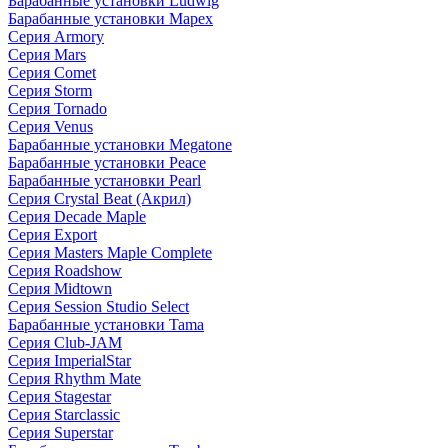
Барабанные установки Ludwig
Барабанные установки Mapex
Серия Armory
Серия Mars
Серия Comet
Серия Storm
Серия Tornado
Серия Venus
Барабанные установки Megatone
Барабанные установки Peace
Барабанные установки Pearl
Серия Crystal Beat (Акрил)
Серия Decade Maple
Серия Export
Серия Masters Maple Complete
Серия Roadshow
Серия Midtown
Серия Session Studio Select
Барабанные установки Tama
Серия Club-JAM
Серия ImperialStar
Серия Rhythm Mate
Серия Stagestar
Серия Starclassic
Серия Superstar