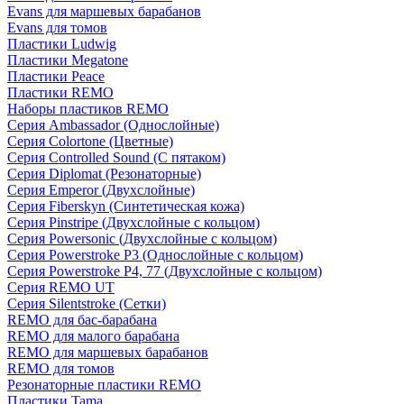
Evans для маршевых барабанов
Evans для томов
Пластики Ludwig
Пластики Megatone
Пластики Peace
Пластики REMO
Наборы пластиков REMO
Серия Ambassador (Однослойные)
Серия Colortone (Цветные)
Серия Controlled Sound (С пятаком)
Серия Diplomat (Резонаторные)
Серия Emperor (Двухслойные)
Серия Fiberskyn (Синтетическая кожа)
Серия Pinstripe (Двухслойные с кольцом)
Серия Powersonic (Двухслойные с кольцом)
Серия Powerstroke P3 (Однослойные с кольцом)
Серия Powerstroke P4, 77 (Двухслойные с кольцом)
Серия REMO UT
Серия Silentstroke (Сетки)
REMO для бас-барабана
REMO для малого барабана
REMO для маршевых барабанов
REMO для томов
Резонаторные пластики REMO
Пластики Tama