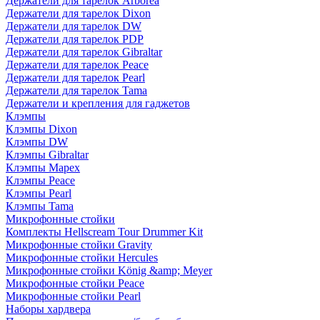
Держатели для тарелок Arborea
Держатели для тарелок Dixon
Держатели для тарелок DW
Держатели для тарелок PDP
Держатели для тарелок Gibraltar
Держатели для тарелок Peace
Держатели для тарелок Pearl
Держатели для тарелок Tama
Держатели и крепления для гаджетов
Клэмпы
Клэмпы Dixon
Клэмпы DW
Клэмпы Gibraltar
Клэмпы Mapex
Клэмпы Peace
Клэмпы Pearl
Клэмпы Tama
Микрофонные стойки
Комплекты Hellscream Tour Drummer Kit
Микрофонные стойки Gravity
Микрофонные стойки Hercules
Микрофонные стойки König &amp; Meyer
Микрофонные стойки Peace
Микрофонные стойки Pearl
Наборы хардвера