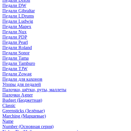
Педали Dixon
Педали DW
Педали Gibraltar
Педали LDrums
Педали Ludwig
Педали Mapex
Педали Nux
Педали PDP
Педали Pearl
Педали Roland
Педали Sonor
Педали Tama
Педали Tamburo
Педали TJW
Педали Zowag
Педали для кахонов
Упоры для педалей
Палочки, щётки, руты, маллеты
Палочки Agner
Budget (Бюджетная)
Classic
Greensticks (Зелёные)
Marching (Маршевые)
Name
Number (Основная серия)