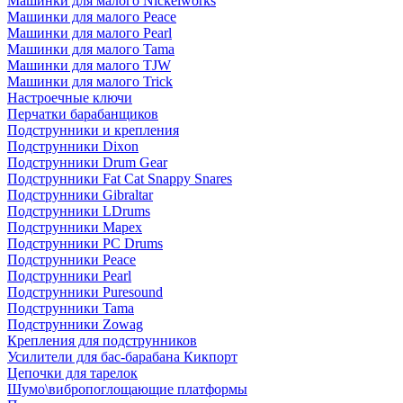
Машинки для малого Nickelworks
Машинки для малого Peace
Машинки для малого Pearl
Машинки для малого Tama
Машинки для малого TJW
Машинки для малого Trick
Настроечные ключи
Перчатки барабанщиков
Подструнники и крепления
Подструнники Dixon
Подструнники Drum Gear
Подструнники Fat Cat Snappy Snares
Подструнники Gibraltar
Подструнники LDrums
Подструнники Mapex
Подструнники PC Drums
Подструнники Peace
Подструнники Pearl
Подструнники Puresound
Подструнники Tama
Подструнники Zowag
Крепления для подструнников
Усилители для бас-барабана Кикпорт
Цепочки для тарелок
Шумо\вибропоглощающие платформы