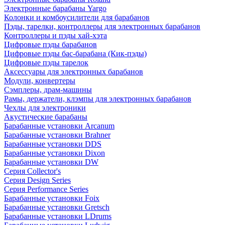
Электронные барабаны Yargo
Колонки и комбоусилители для барабанов
Пэды, тарелки, контроллеры для электронных барабанов
Контроллеры и пэды хай-хэта
Цифровые пэды барабанов
Цифровые пэды бас-барабана (Кик-пэды)
Цифровые пэды тарелок
Аксессуары для электронных барабанов
Модули, конвертеры
Сэмплеры, драм-машины
Рамы, держатели, клэмпы для электронных барабанов
Чехлы для электроники
Акустические барабаны
Барабанные установки Arcanum
Барабанные установки Brahner
Барабанные установки DDS
Барабанные установки Dixon
Барабанные установки DW
Серия Collector's
Серия Design Series
Серия Performance Series
Барабанные установки Foix
Барабанные установки Gretsch
Барабанные установки LDrums