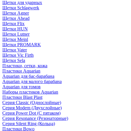
Щетки для ударных
Щетки Schlagwerk
Щетки Agner
Щетки Ahead
Щетки Flix
Щетки HUN
Щетки Lutner
Щетки Meinl
Щетки PROMARK
Щетки Vater
Щетки Vic Firth
Щетки Sela
Пластики, сетки, кожа
Пластики Aquarian
Aquarian для бас-барабана
Aquarian для малого барабана
Aquarian для томов
Наборы пластиков Aquarian
Пластики Blast Plast
Серия Classic (Однослойные)
Серия Modern (Двухслойные)
Серия Power Dot (С пятаком)
Серия Resonance (Резонаторные)
Серия Silent Ring (Кольца)
Пластики Bowo