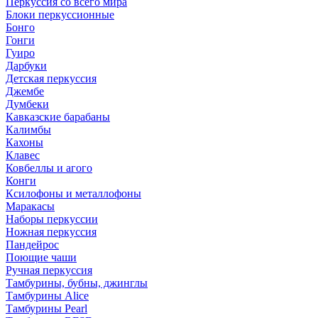
Перкуссия со всего мира
Блоки перкуссионные
Бонго
Гонги
Гуиро
Дарбуки
Детская перкуссия
Джембе
Думбеки
Кавказские барабаны
Калимбы
Кахоны
Клавес
Ковбеллы и агого
Конги
Ксилофоны и металлофоны
Маракасы
Наборы перкуссии
Ножная перкуссия
Пандейрос
Поющие чаши
Ручная перкуссия
Тамбурины, бубны, джинглы
Тамбурины Alice
Тамбурины Pearl