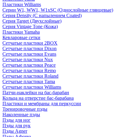
Пластики Williams
Серии W1, WW1, W1xSC (Однослойные глянцевые)
Серия Density (C напылением Coated)
Серия Target (Двухслойные)
Серия Vintage Tone (Кожа)
Пластики Yamaha
Кевларовые сетки
Сетчатые пластики 2BOX
Сетчатые пластики Dixon
Сетчатые пластики Evans
Сетчатые пластики Nux
Сетчатые пластики Peace
Сетчатые пластики Remo
Сетчатые пластики Roland
Сетчатые пластики Tama
Сетчатые пластики Williams
Патчи-наклейки на бас-барабан
Кольца на отверстие бас-барабана
Пластики и мембраны для перкуссии
Тренировочные пэды
Наколенные пэды
Пэды для ног
Пэды для рук
Пэды Agner
Пэды Arborea