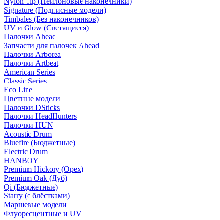
Nylon Tip (Нейлоновые наконечники)
Signature (Подписные модели)
Timbales (Без наконечников)
UV и Glow (Светящиеся)
Палочки Ahead
Запчасти для палочек Ahead
Палочки Arborea
Палочки Artbeat
American Series
Classic Series
Eco Line
Цветные модели
Палочки DSticks
Палочки HeadHunters
Палочки HUN
Acoustic Drum
Bluefire (Бюджетные)
Electric Drum
HANBOY
Premium Hickory (Орех)
Premium Oak (Дуб)
Qi (Бюджетные)
Starry (с блёстками)
Маршевые модели
Флуоресцентные и UV