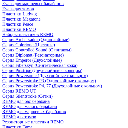
Evans для маршевых барабанов
Evans для томов
Пластики Ludwig
Пластики Megatone
Пластики Peace
Пластики REMO
Наборы пластиков REMO
Серия Ambassador (Однослойные)
Серия Colortone (Цветные)
Серия Controlled Sound (С пятаком)
Серия Diplomat (Резонаторные)
Серия Emperor (Двухслойные)
Серия Fiberskyn (Синтетическая кожа)
Серия Pinstripe (Двухслойные с кольцом)
Серия Powersonic (Двухслойные с кольцом)
Серия Powerstroke P3 (Однослойные с кольцом)
Серия Powerstroke P4, 77 (Двухслойные с кольцом)
Серия REMO UT
Серия Silentstroke (Сетки)
REMO для бас-барабана
REMO для малого барабана
REMO для маршевых барабанов
REMO для томов
Резонаторные пластики REMO
Пластики Tama