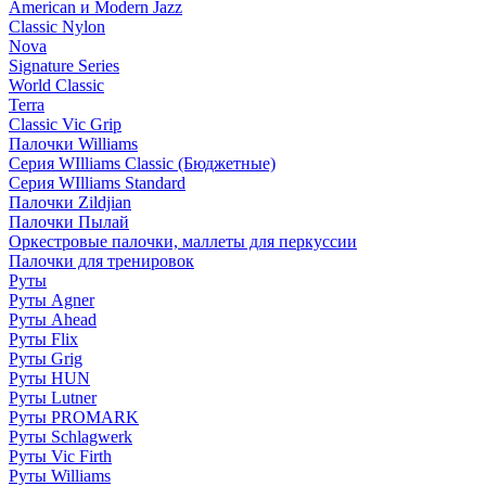
American и Modern Jazz
Classic Nylon
Nova
Signature Series
World Classic
Terra
Classic Vic Grip
Палочки Williams
Серия WIlliams Classic (Бюджетные)
Серия WIlliams Standard
Палочки Zildjian
Палочки Пылай
Оркестровые палочки, маллеты для перкуссии
Палочки для тренировок
Руты
Руты Agner
Руты Ahead
Руты Flix
Руты Grig
Руты HUN
Руты Lutner
Руты PROMARK
Руты Schlagwerk
Руты Vic Firth
Руты Williams