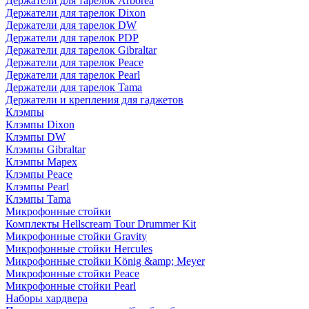
Держатели для тарелок Arborea
Держатели для тарелок Dixon
Держатели для тарелок DW
Держатели для тарелок PDP
Держатели для тарелок Gibraltar
Держатели для тарелок Peace
Держатели для тарелок Pearl
Держатели для тарелок Tama
Держатели и крепления для гаджетов
Клэмпы
Клэмпы Dixon
Клэмпы DW
Клэмпы Gibraltar
Клэмпы Mapex
Клэмпы Peace
Клэмпы Pearl
Клэмпы Tama
Микрофонные стойки
Комплекты Hellscream Tour Drummer Kit
Микрофонные стойки Gravity
Микрофонные стойки Hercules
Микрофонные стойки König &amp; Meyer
Микрофонные стойки Peace
Микрофонные стойки Pearl
Наборы хардвера