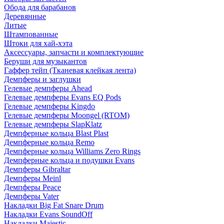
Обода для барабанов
Деревянные
Литые
Штампованные
Штоки для хай-хэта
Аксессуары, запчасти и комплектующие
Беруши для музыкантов
Гаффер тейп (Тканевая клейкая лента)
Демпферы и заглушки
Гелевые демпферы Ahead
Гелевые демпферы Evans EQ Pods
Гелевые демпферы Kingdo
Гелевые демпферы Moongel (RTOM)
Гелевые демпферы SlapKlatz
Демпферные кольца Blast Plast
Демпферные кольца Remo
Демпферные кольца Williams Zero Rings
Демпферные кольца и подушки Evans
Демпферы Gibraltar
Демпферы Meinl
Демпферы Peace
Демпферы Vater
Накладки Big Fat Snare Drum
Накладки Evans SoundOff
Накладки Majestic