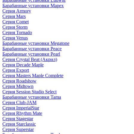
Барабанные установки Ludwig
Барабанные установки Mapex
Серия Armory
Серия Mars
Серия Comet
Серия Storm
Серия Tornado
Серия Venus
Барабанные установки Megatone
Барабанные установки Peace
Барабанные установки Pearl
Серия Crystal Beat (Акрил)
Серия Decade Maple
Серия Export
Серия Masters Maple Complete
Серия Roadshow
Серия Midtown
Серия Session Studio Select
Барабанные установки Tama
Серия Club-JAM
Серия ImperialStar
Серия Rhythm Mate
Серия Stagestar
Серия Starclassic
Серия Superstar