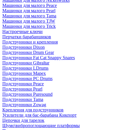
Машинки для малого Nickelworks
Машинки для малого Peace
Машинки для малого Pearl
Машинки для малого Tama
Машинки для малого TJW
Машинки для малого Trick
Настроечные ключи
Перчатки барабанщиков
Подструнники и крепления
Подструнники Dixon
Подструнники Drum Gear
Подструнники Fat Cat Snappy Snares
Подструнники Gibraltar
Подструнники LDrums
Подструнники Mapex
Подструнники PC Drums
Подструнники Peace
Подструнники Pearl
Подструнники Puresound
Подструнники Tama
Подструнники Zowag
Крепления для подструнников
Усилители для бас-барабана Кикпорт
Цепочки для тарелок
Шумо\вибропоглощающие платформы