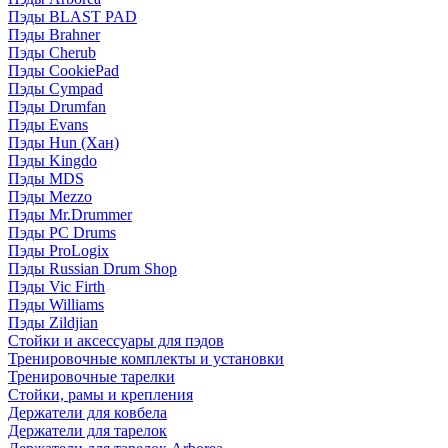
Пэды BLAST PAD
Пэды Brahner
Пэды Cherub
Пэды CookiePad
Пэды Cympad
Пэды Drumfan
Пэды Evans
Пэды Hun (Хан)
Пэды Kingdo
Пэды MDS
Пэды Mezzo
Пэды Mr.Drummer
Пэды PC Drums
Пэды ProLogix
Пэды Russian Drum Shop
Пэды Vic Firth
Пэды Williams
Пэды Zildjian
Стойки и аксессуары для пэдов
Тренировочные комплекты и установки
Тренировочные тарелки
Стойки, рамы и крепления
Держатели для ковбела
Держатели для тарелок