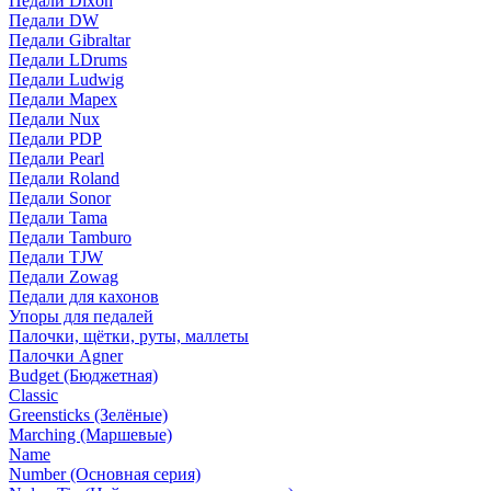
Педали Dixon
Педали DW
Педали Gibraltar
Педали LDrums
Педали Ludwig
Педали Mapex
Педали Nux
Педали PDP
Педали Pearl
Педали Roland
Педали Sonor
Педали Tama
Педали Tamburo
Педали TJW
Педали Zowag
Педали для кахонов
Упоры для педалей
Палочки, щётки, руты, маллеты
Палочки Agner
Budget (Бюджетная)
Classic
Greensticks (Зелёные)
Marching (Маршевые)
Name
Number (Основная серия)