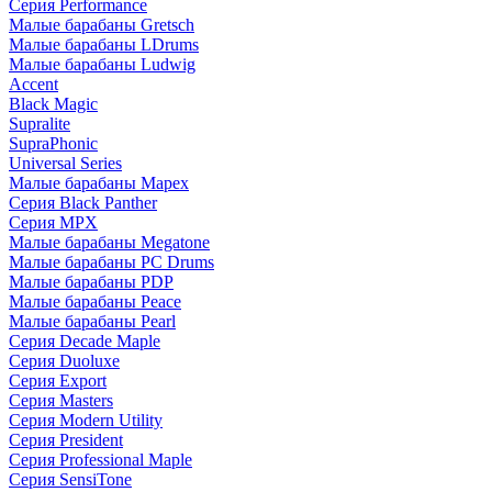
Серия Performance
Малые барабаны Gretsch
Малые барабаны LDrums
Малые барабаны Ludwig
Accent
Black Magic
Supralite
SupraPhonic
Universal Series
Малые барабаны Mapex
Серия Black Panther
Серия MPX
Малые барабаны Megatone
Малые барабаны PC Drums
Малые барабаны PDP
Малые барабаны Peace
Малые барабаны Pearl
Серия Decade Maple
Серия Duoluxe
Серия Export
Серия Masters
Серия Modern Utility
Серия President
Серия Professional Maple
Серия SensiTone