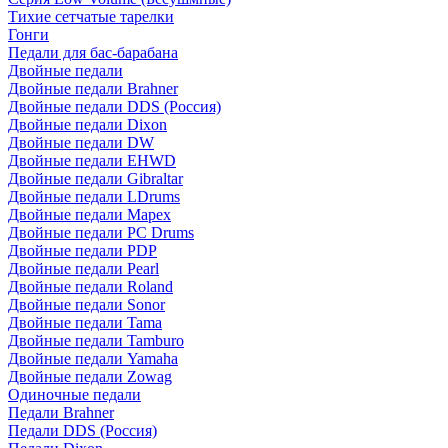
Тихие сетчатые тарелки
Гонги
Педали для бас-барабана
Двойные педали
Двойные педали Brahner
Двойные педали DDS (Россия)
Двойные педали Dixon
Двойные педали DW
Двойные педали EHWD
Двойные педали Gibraltar
Двойные педали LDrums
Двойные педали Mapex
Двойные педали PC Drums
Двойные педали PDP
Двойные педали Pearl
Двойные педали Roland
Двойные педали Sonor
Двойные педали Tama
Двойные педали Tamburo
Двойные педали Yamaha
Двойные педали Zowag
Одиночные педали
Педали Brahner
Педали DDS (Россия)