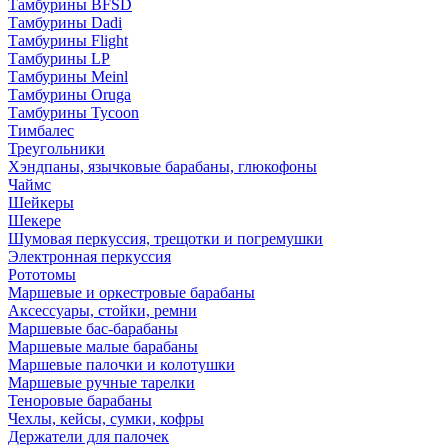
Тамбурины BFSD
Тамбурины Dadi
Тамбурины Flight
Тамбурины LP
Тамбурины Meinl
Тамбурины Oruga
Тамбурины Tycoon
Тимбалес
Треугольники
Хэндпаны, язычковые барабаны, глюкофоны
Чаймс
Шейкеры
Шекере
Шумовая перкуссия, трещотки и погремушки
Электронная перкуссия
Рототомы
Маршевые и оркестровые барабаны
Аксессуары, стойки, ремни
Маршевые бас-барабаны
Маршевые малые барабаны
Маршевые палочки и колотушки
Маршевые ручные тарелки
Теноровые барабаны
Чехлы, кейсы, сумки, кофры
Держатели для палочек