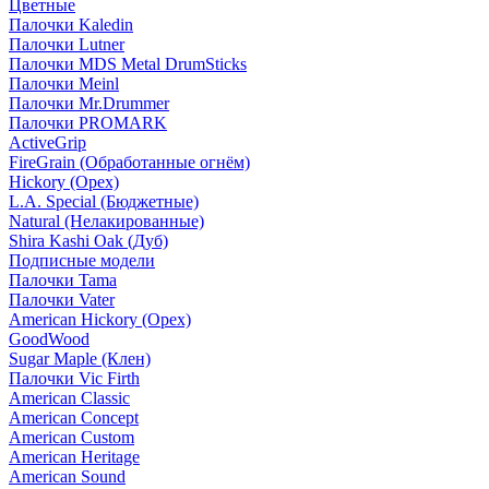
Цветные
Палочки Kaledin
Палочки Lutner
Палочки MDS Metal DrumSticks
Палочки Meinl
Палочки Mr.Drummer
Палочки PROMARK
ActiveGrip
FireGrain (Обработанные огнём)
Hickory (Орех)
L.A. Special (Бюджетные)
Natural (Нелакированные)
Shira Kashi Oak (Дуб)
Подписные модели
Палочки Tama
Палочки Vater
American Hickory (Орех)
GoodWood
Sugar Maple (Клен)
Палочки Vic Firth
American Classic
American Concept
American Custom
American Heritage
American Sound