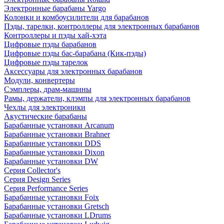
Электронные барабаны Yargo
Колонки и комбоусилители для барабанов
Пэды, тарелки, контроллеры для электронных барабанов
Контроллеры и пэды хай-хэта
Цифровые пэды барабанов
Цифровые пэды бас-барабана (Кик-пэды)
Цифровые пэды тарелок
Аксессуары для электронных барабанов
Модули, конвертеры
Сэмплеры, драм-машины
Рамы, держатели, клэмпы для электронных барабанов
Чехлы для электроники
Акустические барабаны
Барабанные установки Arcanum
Барабанные установки Brahner
Барабанные установки DDS
Барабанные установки Dixon
Барабанные установки DW
Серия Collector's
Серия Design Series
Серия Performance Series
Барабанные установки Foix
Барабанные установки Gretsch
Барабанные установки LDrums