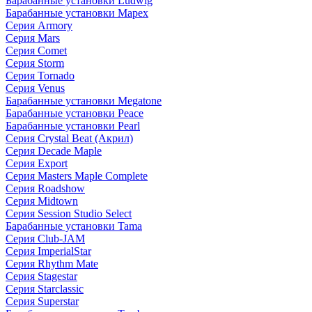
Барабанные установки Ludwig
Барабанные установки Mapex
Серия Armory
Серия Mars
Серия Comet
Серия Storm
Серия Tornado
Серия Venus
Барабанные установки Megatone
Барабанные установки Peace
Барабанные установки Pearl
Серия Crystal Beat (Акрил)
Серия Decade Maple
Серия Export
Серия Masters Maple Complete
Серия Roadshow
Серия Midtown
Серия Session Studio Select
Барабанные установки Tama
Серия Club-JAM
Серия ImperialStar
Серия Rhythm Mate
Серия Stagestar
Серия Starclassic
Серия Superstar