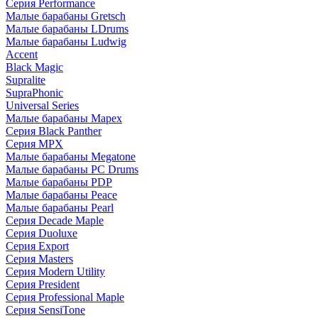
Серия Performance
Малые барабаны Gretsch
Малые барабаны LDrums
Малые барабаны Ludwig
Accent
Black Magic
Supralite
SupraPhonic
Universal Series
Малые барабаны Mapex
Серия Black Panther
Серия MPX
Малые барабаны Megatone
Малые барабаны PC Drums
Малые барабаны PDP
Малые барабаны Peace
Малые барабаны Pearl
Серия Decade Maple
Серия Duoluxe
Серия Export
Серия Masters
Серия Modern Utility
Серия President
Серия Professional Maple
Серия SensiTone