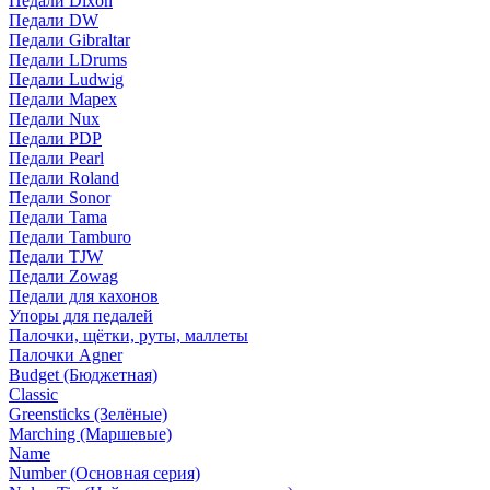
Педали Dixon
Педали DW
Педали Gibraltar
Педали LDrums
Педали Ludwig
Педали Mapex
Педали Nux
Педали PDP
Педали Pearl
Педали Roland
Педали Sonor
Педали Tama
Педали Tamburo
Педали TJW
Педали Zowag
Педали для кахонов
Упоры для педалей
Палочки, щётки, руты, маллеты
Палочки Agner
Budget (Бюджетная)
Classic
Greensticks (Зелёные)
Marching (Маршевые)
Name
Number (Основная серия)