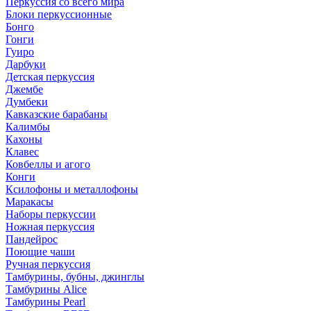
Перкуссия со всего мира
Блоки перкуссионные
Бонго
Гонги
Гуиро
Дарбуки
Детская перкуссия
Джембе
Думбеки
Кавказские барабаны
Калимбы
Кахоны
Клавес
Ковбеллы и агого
Конги
Ксилофоны и металлофоны
Маракасы
Наборы перкуссии
Ножная перкуссия
Пандейрос
Поющие чаши
Ручная перкуссия
Тамбурины, бубны, джинглы
Тамбурины Alice
Тамбурины Pearl