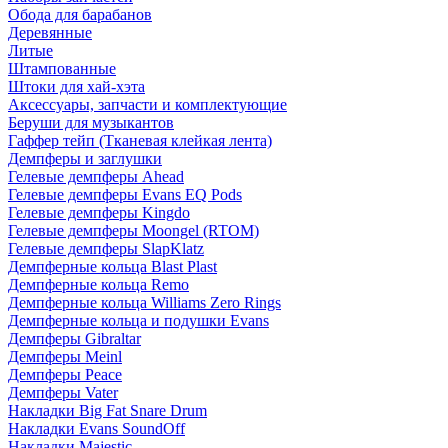
Обода для барабанов
Деревянные
Литые
Штампованные
Штоки для хай-хэта
Аксессуары, запчасти и комплектующие
Беруши для музыкантов
Гаффер тейп (Тканевая клейкая лента)
Демпферы и заглушки
Гелевые демпферы Ahead
Гелевые демпферы Evans EQ Pods
Гелевые демпферы Kingdo
Гелевые демпферы Moongel (RTOM)
Гелевые демпферы SlapKlatz
Демпферные кольца Blast Plast
Демпферные кольца Remo
Демпферные кольца Williams Zero Rings
Демпферные кольца и подушки Evans
Демпферы Gibraltar
Демпферы Meinl
Демпферы Peace
Демпферы Vater
Накладки Big Fat Snare Drum
Накладки Evans SoundOff
Накладки Majestic