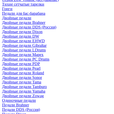
Тихие сетчатые тарелки
Гонги
Педали для бас-барабана
Двойные педали
Двойные педали Brahner
Двойные педали DDS (Россия)
Двойные педали Dixon
Двойные педали DW
Двойные педали EHWD
Двойные педали Gibraltar
Двойные педали LDrums
Двойные педали Mapex
Двойные педали PC Drums
Двойные педали PDP
Двойные педали Pearl
Двойные педали Roland
Двойные педали Sonor
Двойные педали Tama
Двойные педали Tamburo
Двойные педали Yamaha
Двойные педали Zowag
Одиночные педали
Педали Brahner
Педали DDS (Россия)