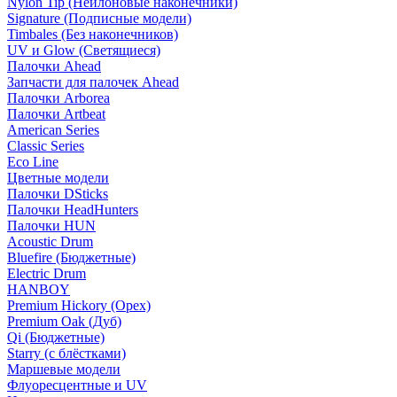
Nylon Tip (Нейлоновые наконечники)
Signature (Подписные модели)
Timbales (Без наконечников)
UV и Glow (Светящиеся)
Палочки Ahead
Запчасти для палочек Ahead
Палочки Arborea
Палочки Artbeat
American Series
Classic Series
Eco Line
Цветные модели
Палочки DSticks
Палочки HeadHunters
Палочки HUN
Acoustic Drum
Bluefire (Бюджетные)
Electric Drum
HANBOY
Premium Hickory (Орех)
Premium Oak (Дуб)
Qi (Бюджетные)
Starry (с блёстками)
Маршевые модели
Флуоресцентные и UV