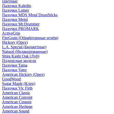
Цветные
Палочки Kaledin
Палочки Lutner
Палочки MDS Metal DrumSticks
Палочки Meinl
Палочки Mr.Drummer
Палочки PROMARK
ActiveGrip
FireGrain (Обработанные огнём)
Hickory (Орех)
L.A. Special (Бюджетные)
Natural (Нелакированные)
Shira Kashi Oak (Дуб)
Подписные модели
Палочки Tama
Палочки Vater
American Hickory (Орех)
GoodWood
Sugar Maple (Клен)
Палочки Vic Firth
American Classic
American Concept
American Custom
American Heritage
American Sound