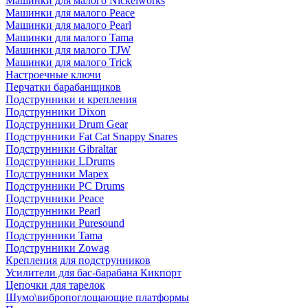
Машинки для малого Nickelworks
Машинки для малого Peace
Машинки для малого Pearl
Машинки для малого Tama
Машинки для малого TJW
Машинки для малого Trick
Настроечные ключи
Перчатки барабанщиков
Подструнники и крепления
Подструнники Dixon
Подструнники Drum Gear
Подструнники Fat Cat Snappy Snares
Подструнники Gibraltar
Подструнники LDrums
Подструнники Mapex
Подструнники PC Drums
Подструнники Peace
Подструнники Pearl
Подструнники Puresound
Подструнники Tama
Подструнники Zowag
Крепления для подструнников
Усилители для бас-барабана Кикпорт
Цепочки для тарелок
Шумо\вибропоглощающие платформы