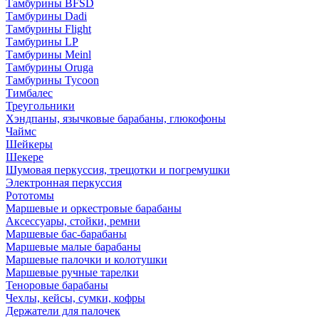
Тамбурины BFSD
Тамбурины Dadi
Тамбурины Flight
Тамбурины LP
Тамбурины Meinl
Тамбурины Oruga
Тамбурины Tycoon
Тимбалес
Треугольники
Хэндпаны, язычковые барабаны, глюкофоны
Чаймс
Шейкеры
Шекере
Шумовая перкуссия, трещотки и погремушки
Электронная перкуссия
Рототомы
Маршевые и оркестровые барабаны
Аксессуары, стойки, ремни
Маршевые бас-барабаны
Маршевые малые барабаны
Маршевые палочки и колотушки
Маршевые ручные тарелки
Теноровые барабаны
Чехлы, кейсы, сумки, кофры
Держатели для палочек