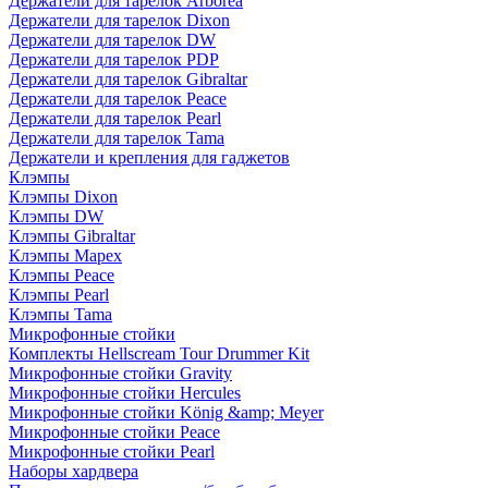
Держатели для тарелок Arborea
Держатели для тарелок Dixon
Держатели для тарелок DW
Держатели для тарелок PDP
Держатели для тарелок Gibraltar
Держатели для тарелок Peace
Держатели для тарелок Pearl
Держатели для тарелок Tama
Держатели и крепления для гаджетов
Клэмпы
Клэмпы Dixon
Клэмпы DW
Клэмпы Gibraltar
Клэмпы Mapex
Клэмпы Peace
Клэмпы Pearl
Клэмпы Tama
Микрофонные стойки
Комплекты Hellscream Tour Drummer Kit
Микрофонные стойки Gravity
Микрофонные стойки Hercules
Микрофонные стойки König &amp; Meyer
Микрофонные стойки Peace
Микрофонные стойки Pearl
Наборы хардвера