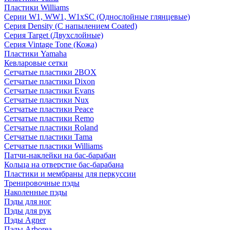
Пластики Williams
Серии W1, WW1, W1xSC (Однослойные глянцевые)
Серия Density (C напылением Coated)
Серия Target (Двухслойные)
Серия Vintage Tone (Кожа)
Пластики Yamaha
Кевларовые сетки
Сетчатые пластики 2BOX
Сетчатые пластики Dixon
Сетчатые пластики Evans
Сетчатые пластики Nux
Сетчатые пластики Peace
Сетчатые пластики Remo
Сетчатые пластики Roland
Сетчатые пластики Tama
Сетчатые пластики Williams
Патчи-наклейки на бас-барабан
Кольца на отверстие бас-барабана
Пластики и мембраны для перкуссии
Тренировочные пэды
Наколенные пэды
Пэды для ног
Пэды для рук
Пэды Agner
Пэды Arborea