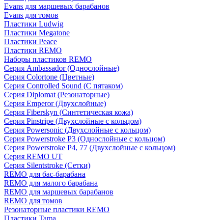
Evans для маршевых барабанов
Evans для томов
Пластики Ludwig
Пластики Megatone
Пластики Peace
Пластики REMO
Наборы пластиков REMO
Серия Ambassador (Однослойные)
Серия Colortone (Цветные)
Серия Controlled Sound (С пятаком)
Серия Diplomat (Резонаторные)
Серия Emperor (Двухслойные)
Серия Fiberskyn (Синтетическая кожа)
Серия Pinstripe (Двухслойные с кольцом)
Серия Powersonic (Двухслойные с кольцом)
Серия Powerstroke P3 (Однослойные с кольцом)
Серия Powerstroke P4, 77 (Двухслойные с кольцом)
Серия REMO UT
Серия Silentstroke (Сетки)
REMO для бас-барабана
REMO для малого барабана
REMO для маршевых барабанов
REMO для томов
Резонаторные пластики REMO
Пластики Tama