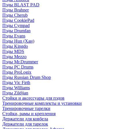
Пэды BLAST PAD
Пэды Brahner
Пэды Cherub
Пэды CookiePad
Пэды Cympad
Пэды Drumfan
Пэды Evans
Пэды Hun (Хан)
Пэды Kingdo
Пэды MDS
Пэды Mezzo
Пэды Mr.Drummer
Пэды PC Drums
Пэды ProLogix
Пэды Russian Drum Shop
Пэды Vic Firth
Пэды Williams
Пэды Zildjian
Стойки и аксессуары для пэдов
Тренировочные комплекты и установки
Тренировочные тарелки
Стойки, рамы и крепления
Держатели для ковбела
Держатели для тарелок