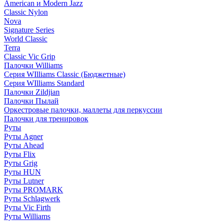
American и Modern Jazz
Classic Nylon
Nova
Signature Series
World Classic
Terra
Classic Vic Grip
Палочки Williams
Серия WIlliams Classic (Бюджетные)
Серия WIlliams Standard
Палочки Zildjian
Палочки Пылай
Оркестровые палочки, маллеты для перкуссии
Палочки для тренировок
Руты
Руты Agner
Руты Ahead
Руты Flix
Руты Grig
Руты HUN
Руты Lutner
Руты PROMARK
Руты Schlagwerk
Руты Vic Firth
Руты Williams