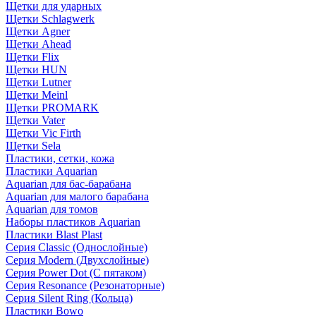
Щетки для ударных
Щетки Schlagwerk
Щетки Agner
Щетки Ahead
Щетки Flix
Щетки HUN
Щетки Lutner
Щетки Meinl
Щетки PROMARK
Щетки Vater
Щетки Vic Firth
Щетки Sela
Пластики, сетки, кожа
Пластики Aquarian
Aquarian для бас-барабана
Aquarian для малого барабана
Aquarian для томов
Наборы пластиков Aquarian
Пластики Blast Plast
Серия Classic (Однослойные)
Серия Modern (Двухслойные)
Серия Power Dot (С пятаком)
Серия Resonance (Резонаторные)
Серия Silent Ring (Кольца)
Пластики Bowo