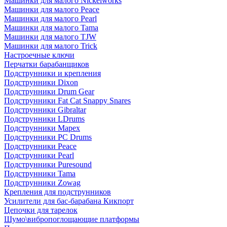
Машинки для малого Nickelworks
Машинки для малого Peace
Машинки для малого Pearl
Машинки для малого Tama
Машинки для малого TJW
Машинки для малого Trick
Настроечные ключи
Перчатки барабанщиков
Подструнники и крепления
Подструнники Dixon
Подструнники Drum Gear
Подструнники Fat Cat Snappy Snares
Подструнники Gibraltar
Подструнники LDrums
Подструнники Mapex
Подструнники PC Drums
Подструнники Peace
Подструнники Pearl
Подструнники Puresound
Подструнники Tama
Подструнники Zowag
Крепления для подструнников
Усилители для бас-барабана Кикпорт
Цепочки для тарелок
Шумо\вибропоглощающие платформы