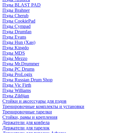
Пэды BLAST PAD
Пэды Brahner
Пэды Cherub
Пэды CookiePad
Пэды Cympad
Пэды Drumfan
Пэды Evans
Пэды Hun (Хан)
Пэды Kingdo
Пэды MDS
Пэды Mezzo
Пэды Mr.Drummer
Пэды PC Drums
Пэды ProLogix
Пэды Russian Drum Shop
Пэды Vic Firth
Пэды Williams
Пэды Zildjian
Стойки и аксессуары для пэдов
Тренировочные комплекты и установки
Тренировочные тарелки
Стойки, рамы и крепления
Держатели для ковбела
Держатели для тарелок