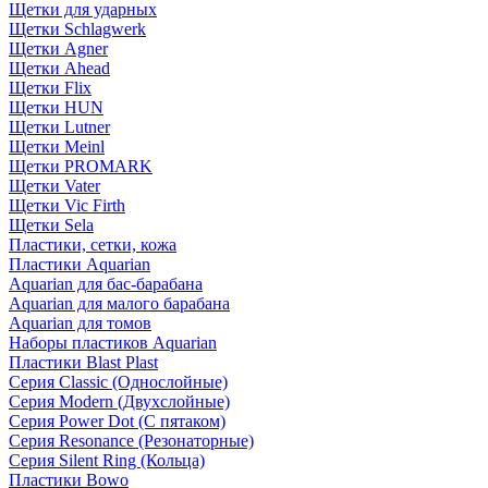
Щетки для ударных
Щетки Schlagwerk
Щетки Agner
Щетки Ahead
Щетки Flix
Щетки HUN
Щетки Lutner
Щетки Meinl
Щетки PROMARK
Щетки Vater
Щетки Vic Firth
Щетки Sela
Пластики, сетки, кожа
Пластики Aquarian
Aquarian для бас-барабана
Aquarian для малого барабана
Aquarian для томов
Наборы пластиков Aquarian
Пластики Blast Plast
Серия Classic (Однослойные)
Серия Modern (Двухслойные)
Серия Power Dot (С пятаком)
Серия Resonance (Резонаторные)
Серия Silent Ring (Кольца)
Пластики Bowo