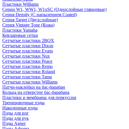
Пластики Williams
Серии W1, WW1, W1xSC (Однослойные глянцевые)
Серия Density (C напылением Coated)
Серия Target (Двухслойные)
Серия Vintage Tone (Кожа)
Пластики Yamaha
Кевларовые сетки
Сетчатые пластики 2BOX
Сетчатые пластики Dixon
Сетчатые пластики Evans
Сетчатые пластики Nux
Сетчатые пластики Peace
Сетчатые пластики Remo
Сетчатые пластики Roland
Сетчатые пластики Tama
Сетчатые пластики Williams
Патчи-наклейки на бас-барабан
Кольца на отверстие бас-барабана
Пластики и мембраны для перкуссии
Тренировочные пэды
Наколенные пэды
Пэды для ног
Пэды для рук
Пэды Agner
Пэды Arborea