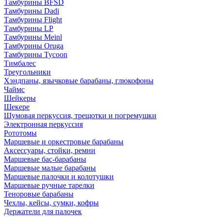
Тамбурины BFSD
Тамбурины Dadi
Тамбурины Flight
Тамбурины LP
Тамбурины Meinl
Тамбурины Oruga
Тамбурины Tycoon
Тимбалес
Треугольники
Хэндпаны, язычковые барабаны, глюкофоны
Чаймс
Шейкеры
Шекере
Шумовая перкуссия, трещотки и погремушки
Электронная перкуссия
Рототомы
Маршевые и оркестровые барабаны
Аксессуары, стойки, ремни
Маршевые бас-барабаны
Маршевые малые барабаны
Маршевые палочки и колотушки
Маршевые ручные тарелки
Теноровые барабаны
Чехлы, кейсы, сумки, кофры
Держатели для палочек