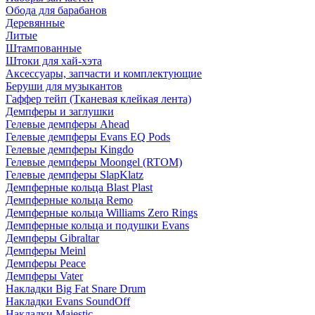
Обода для барабанов
Деревянные
Литые
Штампованные
Штоки для хай-хэта
Аксессуары, запчасти и комплектующие
Беруши для музыкантов
Гаффер тейп (Тканевая клейкая лента)
Демпферы и заглушки
Гелевые демпферы Ahead
Гелевые демпферы Evans EQ Pods
Гелевые демпферы Kingdo
Гелевые демпферы Moongel (RTOM)
Гелевые демпферы SlapKlatz
Демпферные кольца Blast Plast
Демпферные кольца Remo
Демпферные кольца Williams Zero Rings
Демпферные кольца и подушки Evans
Демпферы Gibraltar
Демпферы Meinl
Демпферы Peace
Демпферы Vater
Накладки Big Fat Snare Drum
Накладки Evans SoundOff
Накладки Majestic