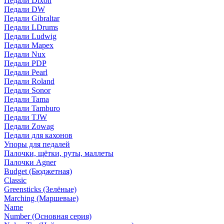
Педали Dixon
Педали DW
Педали Gibraltar
Педали LDrums
Педали Ludwig
Педали Mapex
Педали Nux
Педали PDP
Педали Pearl
Педали Roland
Педали Sonor
Педали Tama
Педали Tamburo
Педали TJW
Педали Zowag
Педали для кахонов
Упоры для педалей
Палочки, щётки, руты, маллеты
Палочки Agner
Budget (Бюджетная)
Classic
Greensticks (Зелёные)
Marching (Маршевые)
Name
Number (Основная серия)