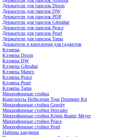
Держатели для тарелок Arborea
Держатели для тарелок Dixon
Держатели для тарелок DW
Держатели для тарелок PDP
Держатели для тарелок Gibraltar
Держатели для тарелок Peace
Держатели для тарелок Pearl
Держатели для тарелок Tama
Держатели и крепления для гаджетов
Клэмпы
Клэмпы Dixon
Клэмпы DW
Клэмпы Gibraltar
Клэмпы Mapex
Клэмпы Peace
Клэмпы Pearl
Клэмпы Tama
Микрофонные стойки
Комплекты Hellscream Tour Drummer Kit
Микрофонные стойки Gravity
Микрофонные стойки Hercules
Микрофонные стойки König &amp; Meyer
Микрофонные стойки Peace
Микрофонные стойки Pearl
Наборы хардвера