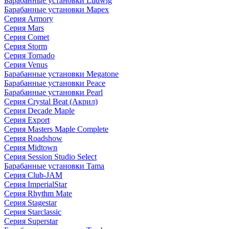
Барабанные установки Ludwig
Барабанные установки Mapex
Серия Armory
Серия Mars
Серия Comet
Серия Storm
Серия Tornado
Серия Venus
Барабанные установки Megatone
Барабанные установки Peace
Барабанные установки Pearl
Серия Crystal Beat (Акрил)
Серия Decade Maple
Серия Export
Серия Masters Maple Complete
Серия Roadshow
Серия Midtown
Серия Session Studio Select
Барабанные установки Tama
Серия Club-JAM
Серия ImperialStar
Серия Rhythm Mate
Серия Stagestar
Серия Starclassic
Серия Superstar