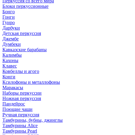
Перкуссия со всего мира
Блоки перкуссионные
Бонго
Гонги
Гуиро
Дарбуки
Детская перкуссия
Джембе
Думбеки
Кавказские барабаны
Калимбы
Кахоны
Клавес
Ковбеллы и агого
Конги
Ксилофоны и металлофоны
Маракасы
Наборы перкуссии
Ножная перкуссия
Пандейрос
Поющие чаши
Ручная перкуссия
Тамбурины, бубны, джинглы
Тамбурины Alice
Тамбурины Pearl