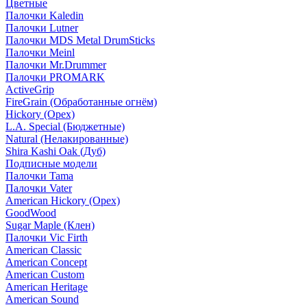
Цветные
Палочки Kaledin
Палочки Lutner
Палочки MDS Metal DrumSticks
Палочки Meinl
Палочки Mr.Drummer
Палочки PROMARK
ActiveGrip
FireGrain (Обработанные огнём)
Hickory (Орех)
L.A. Special (Бюджетные)
Natural (Нелакированные)
Shira Kashi Oak (Дуб)
Подписные модели
Палочки Tama
Палочки Vater
American Hickory (Орех)
GoodWood
Sugar Maple (Клен)
Палочки Vic Firth
American Classic
American Concept
American Custom
American Heritage
American Sound