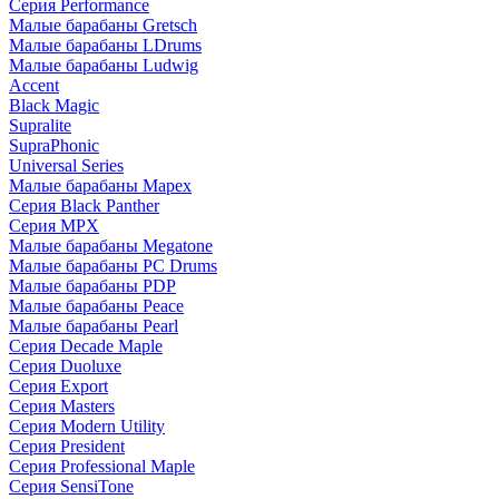
Серия Performance
Малые барабаны Gretsch
Малые барабаны LDrums
Малые барабаны Ludwig
Accent
Black Magic
Supralite
SupraPhonic
Universal Series
Малые барабаны Mapex
Серия Black Panther
Серия MPX
Малые барабаны Megatone
Малые барабаны PC Drums
Малые барабаны PDP
Малые барабаны Peace
Малые барабаны Pearl
Серия Decade Maple
Серия Duoluxe
Серия Export
Серия Masters
Серия Modern Utility
Серия President
Серия Professional Maple
Серия SensiTone