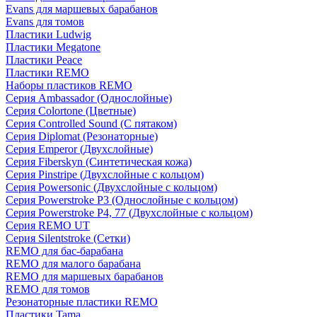
Evans для маршевых барабанов
Evans для томов
Пластики Ludwig
Пластики Megatone
Пластики Peace
Пластики REMO
Наборы пластиков REMO
Серия Ambassador (Однослойные)
Серия Colortone (Цветные)
Серия Controlled Sound (С пятаком)
Серия Diplomat (Резонаторные)
Серия Emperor (Двухслойные)
Серия Fiberskyn (Синтетическая кожа)
Серия Pinstripe (Двухслойные с кольцом)
Серия Powersonic (Двухслойные с кольцом)
Серия Powerstroke P3 (Однослойные с кольцом)
Серия Powerstroke P4, 77 (Двухслойные с кольцом)
Серия REMO UT
Серия Silentstroke (Сетки)
REMO для бас-барабана
REMO для малого барабана
REMO для маршевых барабанов
REMO для томов
Резонаторные пластики REMO
Пластики Tama