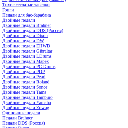
Тихие сетчатые тарелки
Гонги
Педали для бас-барабана
Двойные педали
Двойные педали Brahner
Двойные педали DDS (Россия)
Двойные педали Dixon
Двойные педали DW
Двойные педали EHWD
Двойные педали Gibraltar
Двойные педали LDrums
Двойные педали Mapex
Двойные педали PC Drums
Двойные педали PDP
Двойные педали Pearl
Двойные педали Roland
Двойные педали Sonor
Двойные педали Tama
Двойные педали Tamburo
Двойные педали Yamaha
Двойные педали Zowag
Одиночные педали
Педали Brahner
Педали DDS (Россия)