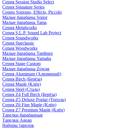
Серия Session Studio Select
Серия Signature Series
Серии Soprano, Effects, Piccolo
Малые барабаны Sonor
Малые барабаны Tama
Серия Metalworks
Серия S.L.P. Sound Lab Project
Серия Soundworks
Серия Starclassic
Серия Woodworks
Малые барабаны Tamburo
Малые барабаны Yamaha
Серия Stage Custom
Малые барабаны Zowag
Серия Aluminum (Алюминий)
Серия Birch (Берёза)
Серия Maple (Клён)
Серия Steel (Сталь)
Серия Z4 Full Birch (Берёза)
Серия Z5 Deluxe Poplar (Тополь)
Серия Z6 Fine Maple (Клён)
Серия Z7 Premium Maple (Клён)
Тарелки барабанные
Тарелки Agean
Наборы тарелок