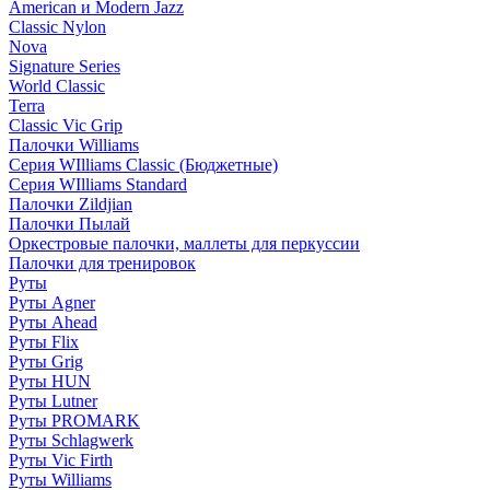
American и Modern Jazz
Classic Nylon
Nova
Signature Series
World Classic
Terra
Classic Vic Grip
Палочки Williams
Серия WIlliams Classic (Бюджетные)
Серия WIlliams Standard
Палочки Zildjian
Палочки Пылай
Оркестровые палочки, маллеты для перкуссии
Палочки для тренировок
Руты
Руты Agner
Руты Ahead
Руты Flix
Руты Grig
Руты HUN
Руты Lutner
Руты PROMARK
Руты Schlagwerk
Руты Vic Firth
Руты Williams