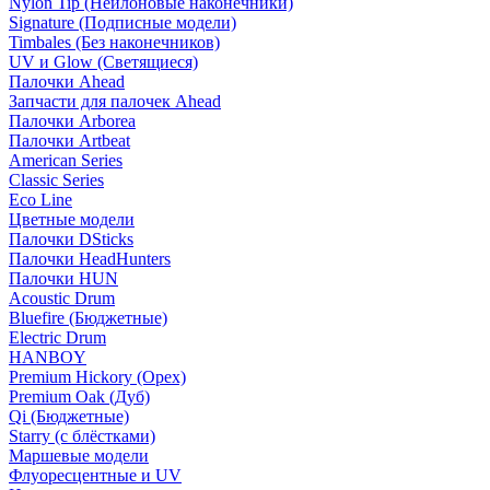
Nylon Tip (Нейлоновые наконечники)
Signature (Подписные модели)
Timbales (Без наконечников)
UV и Glow (Светящиеся)
Палочки Ahead
Запчасти для палочек Ahead
Палочки Arborea
Палочки Artbeat
American Series
Classic Series
Eco Line
Цветные модели
Палочки DSticks
Палочки HeadHunters
Палочки HUN
Acoustic Drum
Bluefire (Бюджетные)
Electric Drum
HANBOY
Premium Hickory (Орех)
Premium Oak (Дуб)
Qi (Бюджетные)
Starry (с блёстками)
Маршевые модели
Флуоресцентные и UV