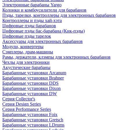
Электронные барабаны Yargo
Колонки и комбоусилители для барабанов
Пэды, тарелки, контроллеры для электронных барабанов
Контроллеры и пэды хай-хэта
Цифровые пэды барабанов
Цифровые пэды бас-барабана (Кик-пэды)
Цифровые пэды тарелок
Аксессуары для электронных барабанов
Модули, конвертеры
Сэмплеры, драм-машины
Рамы, держатели, клэмпы для электронных барабанов
Чехлы для электроники
Акустические барабаны
Барабанные установки Arcanum
Барабанные установки Brahner
Барабанные установки DDS
Барабанные установки Dixon
Барабанные установки DW
Серия Collector's
Серия Design Series
Серия Performance Series
Барабанные установки Foix
Барабанные установки Gretsch
Барабанные установки LDrums