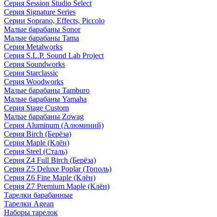
Серия Session Studio Select
Серия Signature Series
Серии Soprano, Effects, Piccolo
Малые барабаны Sonor
Малые барабаны Tama
Серия Metalworks
Серия S.L.P. Sound Lab Project
Серия Soundworks
Серия Starclassic
Серия Woodworks
Малые барабаны Tamburo
Малые барабаны Yamaha
Серия Stage Custom
Малые барабаны Zowag
Серия Aluminum (Алюминий)
Серия Birch (Берёза)
Серия Maple (Клён)
Серия Steel (Сталь)
Серия Z4 Full Birch (Берёза)
Серия Z5 Deluxe Poplar (Тополь)
Серия Z6 Fine Maple (Клён)
Серия Z7 Premium Maple (Клён)
Тарелки барабанные
Тарелки Agean
Наборы тарелок