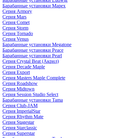
Барабанные установки Ludwig
Барабанные установки Mapex
Серия Armory
Серия Mars
Серия Comet
Серия Storm
Серия Tornado
Серия Venus
Барабанные установки Megatone
Барабанные установки Peace
Барабанные установки Pearl
Серия Crystal Beat (Акрил)
Серия Decade Maple
Серия Export
Серия Masters Maple Complete
Серия Roadshow
Серия Midtown
Серия Session Studio Select
Барабанные установки Tama
Серия Club-JAM
Серия ImperialStar
Серия Rhythm Mate
Серия Stagestar
Серия Starclassic
Серия Superstar