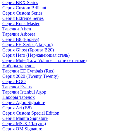
Серия BRX Series
Серия Custom Brilliant
Серия Custom Series
Серия Extreme Series
Серия Rock Master
Тарелки Aisen
Тарелки Arborea
Серия B8 (Бронза)
Серия FH Series (Латунь)
Серия Ghost (Бронза B20)
Серия Hero (Нержавеющая сталь)
Серия Mute (Low Volume Тихие сетчатые)
Наборы тарелок
Тарелки EDCymbals (Rus)
Серия 2020 (Twenty Twenty)
Серия EGO
Тарелки Evans
Тарелки Istanbul Agop
Наборы тарелок
Серия Agop Signature
Серия Art (B8)
Серия Custom Special Edition
Серия Mantra Signature
Серия MS-X (Латунь)
Серия OM Signature