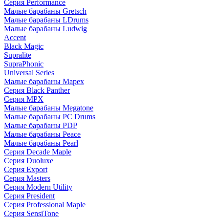
Серия Performance
Малые барабаны Gretsch
Малые барабаны LDrums
Малые барабаны Ludwig
Accent
Black Magic
Supralite
SupraPhonic
Universal Series
Малые барабаны Mapex
Серия Black Panther
Серия MPX
Малые барабаны Megatone
Малые барабаны PC Drums
Малые барабаны PDP
Малые барабаны Peace
Малые барабаны Pearl
Серия Decade Maple
Серия Duoluxe
Серия Export
Серия Masters
Серия Modern Utility
Серия President
Серия Professional Maple
Серия SensiTone