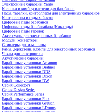
Электронные барабаны Yargo
Колонки и комбоусилители для барабанов
Пэды, тарелки, контроллеры для электронных барабанов
Контроллеры и пэды хай-хэта
Цифровые пэды барабанов
Цифровые пэды бас-барабана (Кик-пэды)
Цифровые пэды тарелок
Аксессуары для электронных барабанов
Модули, конвертеры
Сэмплеры, драм-машины
Рамы, держатели, клэмпы для электронных барабанов
Чехлы для электроники
Акустические барабаны
Барабанные установки Arcanum
Барабанные установки Brahner
Барабанные установки DDS
Барабанные установки Dixon
Барабанные установки DW
Серия Collector's
Серия Design Series
Серия Performance Series
Барабанные установки Foix
Барабанные установки Gretsch
Барабанные установки LDrums