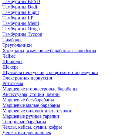
Тамбурины BFSD
Тамбурины Dadi
Тамбурины Flight
Тамбурины LP
Тамбурины Meinl
Тамбурины Oruga
Тамбурины Tycoon
Тимбалес
Треугольники
Хэндпаны, язычковые барабаны, глюкофоны
Чаймс
Шейкеры
Шекере
Шумовая перкуссия, трещотки и погремушки
Электронная перкуссия
Рототомы
Маршевые и оркестровые барабаны
Аксессуары, стойки, ремни
Маршевые бас-барабаны
Маршевые малые барабаны
Маршевые палочки и колотушки
Маршевые ручные тарелки
Теноровые барабаны
Чехлы, кейсы, сумки, кофры
Держатели для палочек