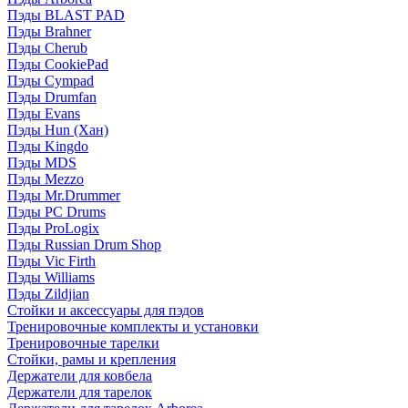
Пэды BLAST PAD
Пэды Brahner
Пэды Cherub
Пэды CookiePad
Пэды Cympad
Пэды Drumfan
Пэды Evans
Пэды Hun (Хан)
Пэды Kingdo
Пэды MDS
Пэды Mezzo
Пэды Mr.Drummer
Пэды PC Drums
Пэды ProLogix
Пэды Russian Drum Shop
Пэды Vic Firth
Пэды Williams
Пэды Zildjian
Стойки и аксессуары для пэдов
Тренировочные комплекты и установки
Тренировочные тарелки
Стойки, рамы и крепления
Держатели для ковбела
Держатели для тарелок