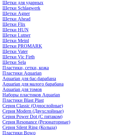
Щетки для ударных
Щетки Schlagwerk
Щетки Agner
Щетки Ahead
Щетки Flix
Щетки HUN
Щетки Lutner
Щетки Meinl
Щетки PROMARK
Щетки Vater
Щетки Vic Firth
Щетки Sela
Пластики, сетки, кожа
Пластики Aquarian
Aquarian для бас-барабана
Aquarian для малого барабана
Aquarian для томов
Наборы пластиков Aquarian
Пластики Blast Plast
Серия Classic (Однослойные)
Серия Modern (Двухслойные)
Серия Power Dot (С пятаком)
Серия Resonance (Резонаторные)
Серия Silent Ring (Кольца)
Пластики Bowo