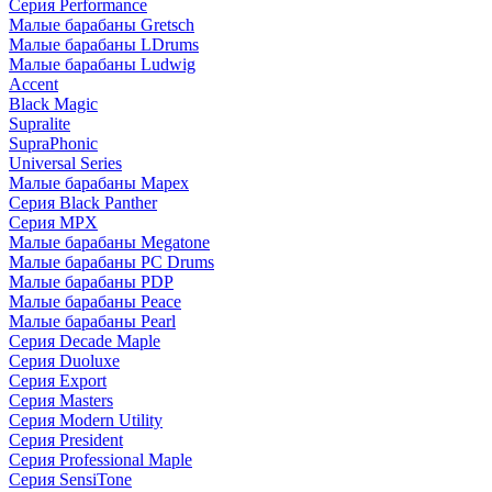
Серия Performance
Малые барабаны Gretsch
Малые барабаны LDrums
Малые барабаны Ludwig
Accent
Black Magic
Supralite
SupraPhonic
Universal Series
Малые барабаны Mapex
Серия Black Panther
Серия MPX
Малые барабаны Megatone
Малые барабаны PC Drums
Малые барабаны PDP
Малые барабаны Peace
Малые барабаны Pearl
Серия Decade Maple
Серия Duoluxe
Серия Export
Серия Masters
Серия Modern Utility
Серия President
Серия Professional Maple
Серия SensiTone