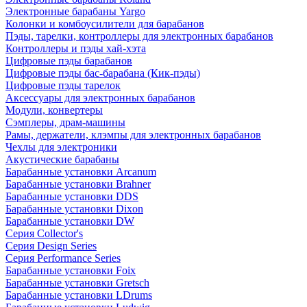
Электронные барабаны Yargo
Колонки и комбоусилители для барабанов
Пэды, тарелки, контроллеры для электронных барабанов
Контроллеры и пэды хай-хэта
Цифровые пэды барабанов
Цифровые пэды бас-барабана (Кик-пэды)
Цифровые пэды тарелок
Аксессуары для электронных барабанов
Модули, конвертеры
Сэмплеры, драм-машины
Рамы, держатели, клэмпы для электронных барабанов
Чехлы для электроники
Акустические барабаны
Барабанные установки Arcanum
Барабанные установки Brahner
Барабанные установки DDS
Барабанные установки Dixon
Барабанные установки DW
Серия Collector's
Серия Design Series
Серия Performance Series
Барабанные установки Foix
Барабанные установки Gretsch
Барабанные установки LDrums