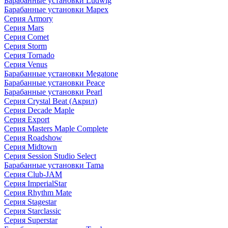
Барабанные установки Ludwig
Барабанные установки Mapex
Серия Armory
Серия Mars
Серия Comet
Серия Storm
Серия Tornado
Серия Venus
Барабанные установки Megatone
Барабанные установки Peace
Барабанные установки Pearl
Серия Crystal Beat (Акрил)
Серия Decade Maple
Серия Export
Серия Masters Maple Complete
Серия Roadshow
Серия Midtown
Серия Session Studio Select
Барабанные установки Tama
Серия Club-JAM
Серия ImperialStar
Серия Rhythm Mate
Серия Stagestar
Серия Starclassic
Серия Superstar