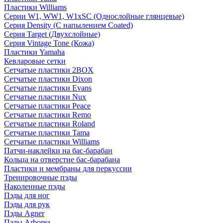
Пластики Williams
Серии W1, WW1, W1xSC (Однослойные глянцевые)
Серия Density (C напылением Coated)
Серия Target (Двухслойные)
Серия Vintage Tone (Кожа)
Пластики Yamaha
Кевларовые сетки
Сетчатые пластики 2BOX
Сетчатые пластики Dixon
Сетчатые пластики Evans
Сетчатые пластики Nux
Сетчатые пластики Peace
Сетчатые пластики Remo
Сетчатые пластики Roland
Сетчатые пластики Tama
Сетчатые пластики Williams
Патчи-наклейки на бас-барабан
Кольца на отверстие бас-барабана
Пластики и мембраны для перкуссии
Тренировочные пэды
Наколенные пэды
Пэды для ног
Пэды для рук
Пэды Agner
Пэды Arborea