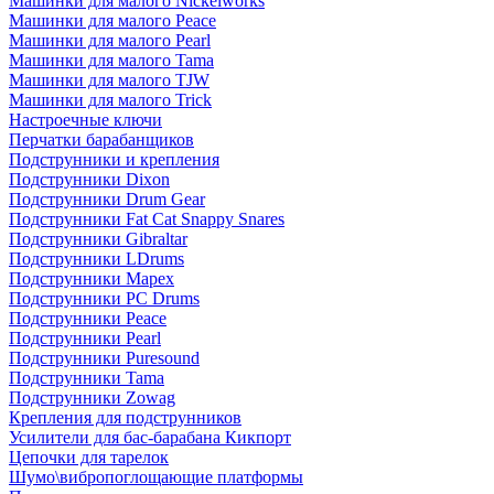
Машинки для малого Nickelworks
Машинки для малого Peace
Машинки для малого Pearl
Машинки для малого Tama
Машинки для малого TJW
Машинки для малого Trick
Настроечные ключи
Перчатки барабанщиков
Подструнники и крепления
Подструнники Dixon
Подструнники Drum Gear
Подструнники Fat Cat Snappy Snares
Подструнники Gibraltar
Подструнники LDrums
Подструнники Mapex
Подструнники PC Drums
Подструнники Peace
Подструнники Pearl
Подструнники Puresound
Подструнники Tama
Подструнники Zowag
Крепления для подструнников
Усилители для бас-барабана Кикпорт
Цепочки для тарелок
Шумо\вибропоглощающие платформы