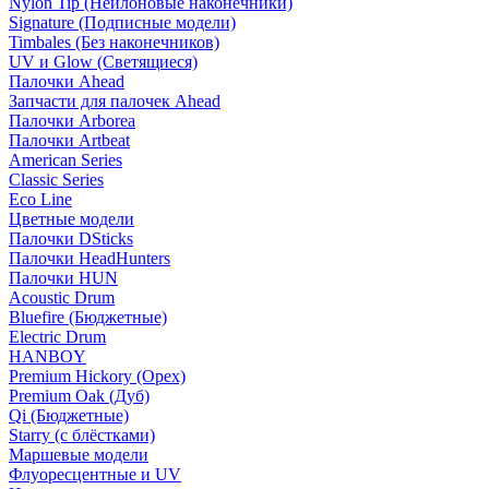
Nylon Tip (Нейлоновые наконечники)
Signature (Подписные модели)
Timbales (Без наконечников)
UV и Glow (Светящиеся)
Палочки Ahead
Запчасти для палочек Ahead
Палочки Arborea
Палочки Artbeat
American Series
Classic Series
Eco Line
Цветные модели
Палочки DSticks
Палочки HeadHunters
Палочки HUN
Acoustic Drum
Bluefire (Бюджетные)
Electric Drum
HANBOY
Premium Hickory (Орех)
Premium Oak (Дуб)
Qi (Бюджетные)
Starry (с блёстками)
Маршевые модели
Флуоресцентные и UV