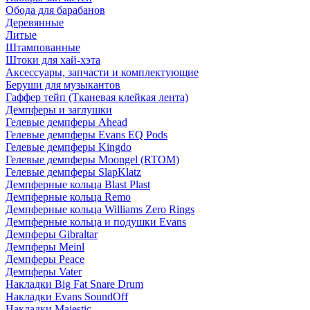
Обода для барабанов
Деревянные
Литые
Штампованные
Штоки для хай-хэта
Аксессуары, запчасти и комплектующие
Беруши для музыкантов
Гаффер тейп (Тканевая клейкая лента)
Демпферы и заглушки
Гелевые демпферы Ahead
Гелевые демпферы Evans EQ Pods
Гелевые демпферы Kingdo
Гелевые демпферы Moongel (RTOM)
Гелевые демпферы SlapKlatz
Демпферные кольца Blast Plast
Демпферные кольца Remo
Демпферные кольца Williams Zero Rings
Демпферные кольца и подушки Evans
Демпферы Gibraltar
Демпферы Meinl
Демпферы Peace
Демпферы Vater
Накладки Big Fat Snare Drum
Накладки Evans SoundOff
Накладки Majestic