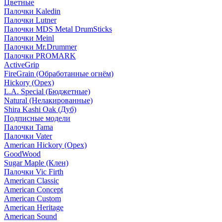
Цветные
Палочки Kaledin
Палочки Lutner
Палочки MDS Metal DrumSticks
Палочки Meinl
Палочки Mr.Drummer
Палочки PROMARK
ActiveGrip
FireGrain (Обработанные огнём)
Hickory (Орех)
L.A. Special (Бюджетные)
Natural (Нелакированные)
Shira Kashi Oak (Дуб)
Подписные модели
Палочки Tama
Палочки Vater
American Hickory (Орех)
GoodWood
Sugar Maple (Клен)
Палочки Vic Firth
American Classic
American Concept
American Custom
American Heritage
American Sound