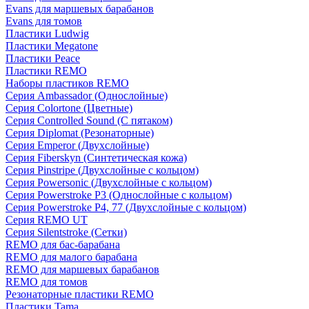
Evans для маршевых барабанов
Evans для томов
Пластики Ludwig
Пластики Megatone
Пластики Peace
Пластики REMO
Наборы пластиков REMO
Серия Ambassador (Однослойные)
Серия Colortone (Цветные)
Серия Controlled Sound (С пятаком)
Серия Diplomat (Резонаторные)
Серия Emperor (Двухслойные)
Серия Fiberskyn (Синтетическая кожа)
Серия Pinstripe (Двухслойные с кольцом)
Серия Powersonic (Двухслойные с кольцом)
Серия Powerstroke P3 (Однослойные с кольцом)
Серия Powerstroke P4, 77 (Двухслойные с кольцом)
Серия REMO UT
Серия Silentstroke (Сетки)
REMO для бас-барабана
REMO для малого барабана
REMO для маршевых барабанов
REMO для томов
Резонаторные пластики REMO
Пластики Tama