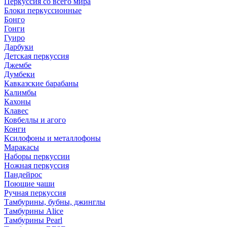
Перкуссия со всего мира
Блоки перкуссионные
Бонго
Гонги
Гуиро
Дарбуки
Детская перкуссия
Джембе
Думбеки
Кавказские барабаны
Калимбы
Кахоны
Клавес
Ковбеллы и агого
Конги
Ксилофоны и металлофоны
Маракасы
Наборы перкуссии
Ножная перкуссия
Пандейрос
Поющие чаши
Ручная перкуссия
Тамбурины, бубны, джинглы
Тамбурины Alice
Тамбурины Pearl