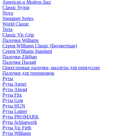
American и Modern Jazz
Classic Nylon
Nova
Signature Series
World Classic
Terra
Classic Vic Grip
Палочки Williams
Серия WIlliams Classic (Бюджетные)
Серия WIlliams Standard
Палочки Zildjian
Палочки Пылай
Оркестровые палочки, маллеты для перкуссии
Палочки для тренировок
Руты
Руты Agner
Руты Ahead
Руты Flix
Руты Grig
Руты HUN
Руты Lutner
Руты PROMARK
Руты Schlagwerk
Руты Vic Firth
Руты Williams