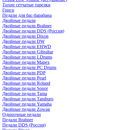
Тихие сетчатые тарелки
Гонги
Педали для бас-барабана
Двойные педали
Двойные педали Brahner
Двойные педали DDS (Россия)
Двойные педали Dixon
Двойные педали DW
Двойные педали EHWD
Двойные педали Gibraltar
Двойные педали LDrums
Двойные педали Mapex
Двойные педали PC Drums
Двойные педали PDP
Двойные педали Pearl
Двойные педали Roland
Двойные педали Sonor
Двойные педали Tama
Двойные педали Tamburo
Двойные педали Yamaha
Двойные педали Zowag
Одиночные педали
Педали Brahner
Педали DDS (Россия)