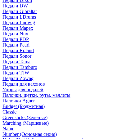
Педали Dixon
Педали DW
Педали Gibraltar
Педали LDrums
Педали Ludwig
Педали Mapex
Педали Nux
Педали PDP
Педали Pearl
Педали Roland
Педали Sonor
Педали Tama
Педали Tamburo
Педали TJW
Педали Zowag
Педали для кахонов
Упоры для педалей
Палочки, щётки, руты, маллеты
Палочки Agner
Budget (Бюджетная)
Classic
Greensticks (Зелёные)
Marching (Маршевые)
Name
Number (Основная серия)