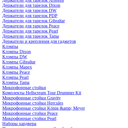
Держатели для тарелок Arborea
Держатели для тарелок Dixon
Держатели для тарелок DW
Держатели для тарелок PDP
Держатели для тарелок Gibraltar
Держатели для тарелок Peace
Держатели для тарелок Pearl
Держатели для тарелок Tama
Держатели и крепления для гаджетов
Клэмпы
Клэмпы Dixon
Клэмпы DW
Клэмпы Gibraltar
Клэмпы Mapex
Клэмпы Peace
Клэмпы Pearl
Клэмпы Tama
Микрофонные стойки
Комплекты Hellscream Tour Drummer Kit
Микрофонные стойки Gravity
Микрофонные стойки Hercules
Микрофонные стойки König &amp; Meyer
Микрофонные стойки Peace
Микрофонные стойки Pearl
Наборы хардвера