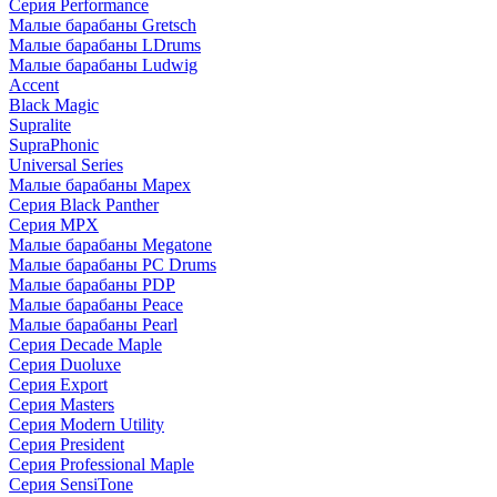
Серия Performance
Малые барабаны Gretsch
Малые барабаны LDrums
Малые барабаны Ludwig
Accent
Black Magic
Supralite
SupraPhonic
Universal Series
Малые барабаны Mapex
Серия Black Panther
Серия MPX
Малые барабаны Megatone
Малые барабаны PC Drums
Малые барабаны PDP
Малые барабаны Peace
Малые барабаны Pearl
Серия Decade Maple
Серия Duoluxe
Серия Export
Серия Masters
Серия Modern Utility
Серия President
Серия Professional Maple
Серия SensiTone