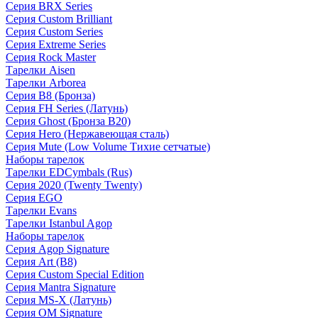
Серия BRX Series
Серия Custom Brilliant
Серия Custom Series
Серия Extreme Series
Серия Rock Master
Тарелки Aisen
Тарелки Arborea
Серия B8 (Бронза)
Серия FH Series (Латунь)
Серия Ghost (Бронза B20)
Серия Hero (Нержавеющая сталь)
Серия Mute (Low Volume Тихие сетчатые)
Наборы тарелок
Тарелки EDCymbals (Rus)
Серия 2020 (Twenty Twenty)
Серия EGO
Тарелки Evans
Тарелки Istanbul Agop
Наборы тарелок
Серия Agop Signature
Серия Art (B8)
Серия Custom Special Edition
Серия Mantra Signature
Серия MS-X (Латунь)
Серия OM Signature