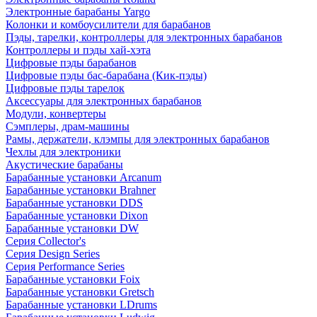
Электронные барабаны Yargo
Колонки и комбоусилители для барабанов
Пэды, тарелки, контроллеры для электронных барабанов
Контроллеры и пэды хай-хэта
Цифровые пэды барабанов
Цифровые пэды бас-барабана (Кик-пэды)
Цифровые пэды тарелок
Аксессуары для электронных барабанов
Модули, конвертеры
Сэмплеры, драм-машины
Рамы, держатели, клэмпы для электронных барабанов
Чехлы для электроники
Акустические барабаны
Барабанные установки Arcanum
Барабанные установки Brahner
Барабанные установки DDS
Барабанные установки Dixon
Барабанные установки DW
Серия Collector's
Серия Design Series
Серия Performance Series
Барабанные установки Foix
Барабанные установки Gretsch
Барабанные установки LDrums