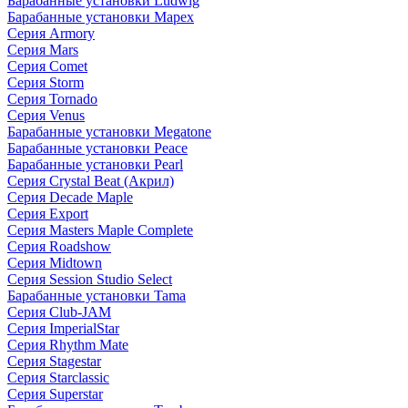
Барабанные установки Ludwig
Барабанные установки Mapex
Серия Armory
Серия Mars
Серия Comet
Серия Storm
Серия Tornado
Серия Venus
Барабанные установки Megatone
Барабанные установки Peace
Барабанные установки Pearl
Серия Crystal Beat (Акрил)
Серия Decade Maple
Серия Export
Серия Masters Maple Complete
Серия Roadshow
Серия Midtown
Серия Session Studio Select
Барабанные установки Tama
Серия Club-JAM
Серия ImperialStar
Серия Rhythm Mate
Серия Stagestar
Серия Starclassic
Серия Superstar