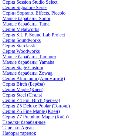
Серия Session Studio Select
Серия Signature Series
Серии Soprano, Effects, Piccolo
Малые барабаны Sonor
Малые барабаны Tama
Серия Metalworks
Серия S.L.P. Sound Lab Project
Серия Soundworks
Серия Starclassic
Серия Woodworks
Малые барабаны Tamburo
Малые барабаны Yamaha
Серия Stage Custom
Малые барабаны Zowag
Серия Aluminum (Алюминий)
Серия Birch (Берёза)
Серия Maple (Клён)
Серия Steel (Сталь)
Серия Z4 Full Birch (Берёза)
Серия Z5 Deluxe Poplar (Тополь)
Серия Z6 Fine Maple (Клён)
Серия Z7 Premium Maple (Клён)
Тарелки барабанные
Тарелки Agean
Наборы тарелок