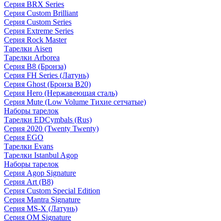
Серия BRX Series
Серия Custom Brilliant
Серия Custom Series
Серия Extreme Series
Серия Rock Master
Тарелки Aisen
Тарелки Arborea
Серия B8 (Бронза)
Серия FH Series (Латунь)
Серия Ghost (Бронза B20)
Серия Hero (Нержавеющая сталь)
Серия Mute (Low Volume Тихие сетчатые)
Наборы тарелок
Тарелки EDCymbals (Rus)
Серия 2020 (Twenty Twenty)
Серия EGO
Тарелки Evans
Тарелки Istanbul Agop
Наборы тарелок
Серия Agop Signature
Серия Art (B8)
Серия Custom Special Edition
Серия Mantra Signature
Серия MS-X (Латунь)
Серия OM Signature