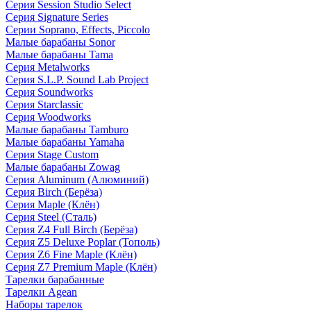
Серия Session Studio Select
Серия Signature Series
Серии Soprano, Effects, Piccolo
Малые барабаны Sonor
Малые барабаны Tama
Серия Metalworks
Серия S.L.P. Sound Lab Project
Серия Soundworks
Серия Starclassic
Серия Woodworks
Малые барабаны Tamburo
Малые барабаны Yamaha
Серия Stage Custom
Малые барабаны Zowag
Серия Aluminum (Алюминий)
Серия Birch (Берёза)
Серия Maple (Клён)
Серия Steel (Сталь)
Серия Z4 Full Birch (Берёза)
Серия Z5 Deluxe Poplar (Тополь)
Серия Z6 Fine Maple (Клён)
Серия Z7 Premium Maple (Клён)
Тарелки барабанные
Тарелки Agean
Наборы тарелок