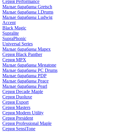
Серия Performance
Малые барабаны Gretsch
Малые барабаны LDrums
Малые барабаны Ludwig
Accent
Black Magic
Supralite
SupraPhonic
Universal Series
Малые барабаны Mapex
Серия Black Panther
Серия MPX
Малые барабаны Megatone
Малые барабаны PC Drums
Малые барабаны PDP
Малые барабаны Peace
Малые барабаны Pearl
Серия Decade Maple
Серия Duoluxe
Серия Export
Серия Masters
Серия Modern Utility
Серия President
Серия Professional Maple
Серия SensiTone