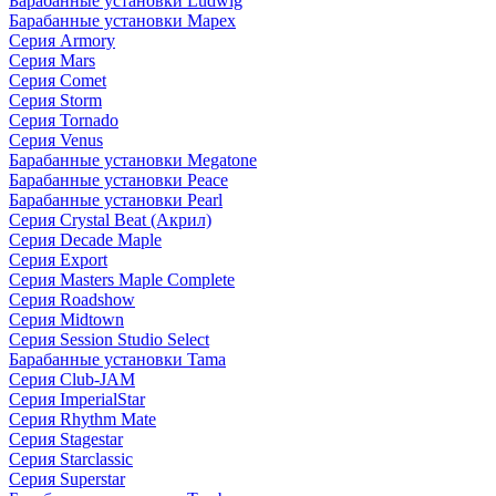
Барабанные установки Ludwig
Барабанные установки Mapex
Серия Armory
Серия Mars
Серия Comet
Серия Storm
Серия Tornado
Серия Venus
Барабанные установки Megatone
Барабанные установки Peace
Барабанные установки Pearl
Серия Crystal Beat (Акрил)
Серия Decade Maple
Серия Export
Серия Masters Maple Complete
Серия Roadshow
Серия Midtown
Серия Session Studio Select
Барабанные установки Tama
Серия Club-JAM
Серия ImperialStar
Серия Rhythm Mate
Серия Stagestar
Серия Starclassic
Серия Superstar