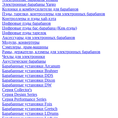
Электронные барабаны Yargo
Колонки и комбоусилители для барабанов
Пэды, тарелки, контроллеры для электронных барабанов
Контроллеры и пэды хай-хэта
Цифровые пэды барабанов
Цифровые пэды бас-барабана (Кик-пэды)
Цифровые пэды тарелок
Аксессуары для электронных барабанов
Модули, конвертеры
Сэмплеры, драм-машины
Рамы, держатели, клэмпы для электронных барабанов
Чехлы для электроники
Акустические барабаны
Барабанные установки Arcanum
Барабанные установки Brahner
Барабанные установки DDS
Барабанные установки Dixon
Барабанные установки DW
Серия Collector's
Серия Design Series
Серия Performance Series
Барабанные установки Foix
Барабанные установки Gretsch
Барабанные установки LDrums