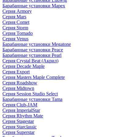
Барабанные установки Ludwig
Барабанные установки Mapex
Серия Armory
Серия Mars
Серия Comet
Серия Storm
Серия Tornado
Серия Venus
Барабанные установки Megatone
Барабанные установки Peace
Барабанные установки Pearl
Серия Crystal Beat (Акрил)
Серия Decade Maple
Серия Export
Серия Masters Maple Complete
Серия Roadshow
Серия Midtown
Серия Session Studio Select
Барабанные установки Tama
Серия Club-JAM
Серия ImperialStar
Серия Rhythm Mate
Серия Stagestar
Серия Starclassic
Серия Superstar