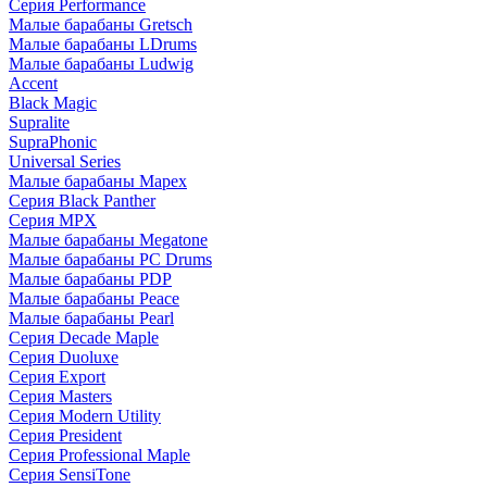
Серия Performance
Малые барабаны Gretsch
Малые барабаны LDrums
Малые барабаны Ludwig
Accent
Black Magic
Supralite
SupraPhonic
Universal Series
Малые барабаны Mapex
Серия Black Panther
Серия MPX
Малые барабаны Megatone
Малые барабаны PC Drums
Малые барабаны PDP
Малые барабаны Peace
Малые барабаны Pearl
Серия Decade Maple
Серия Duoluxe
Серия Export
Серия Masters
Серия Modern Utility
Серия President
Серия Professional Maple
Серия SensiTone