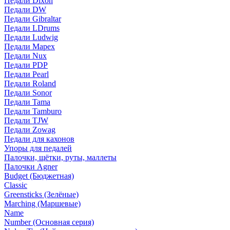
Педали Dixon
Педали DW
Педали Gibraltar
Педали LDrums
Педали Ludwig
Педали Mapex
Педали Nux
Педали PDP
Педали Pearl
Педали Roland
Педали Sonor
Педали Tama
Педали Tamburo
Педали TJW
Педали Zowag
Педали для кахонов
Упоры для педалей
Палочки, щётки, руты, маллеты
Палочки Agner
Budget (Бюджетная)
Classic
Greensticks (Зелёные)
Marching (Маршевые)
Name
Number (Основная серия)