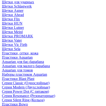
Щетки для ударных
Щетки Schlagwerk
Щетки Agner
Щетки Ahead
Щетки Flix
Щетки HUN
Щетки Lutner
Щетки Meinl
Щетки PROMARK
Щетки Vater
Щетки Vic Firth
Щетки Sela
Пластики, сетки, кожа
Пластики Aquarian
Aquarian для бас-барабана
Aquarian для малого барабана
Aquarian для томов
Наборы пластиков Aquarian
Пластики Blast Plast
Серия Classic (Однослойные)
Серия Modern (Двухслойные)
Серия Power Dot (С пятаком)
Серия Resonance (Резонаторные)
Серия Silent Ring (Кольца)
Пластики Bowo