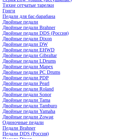
Тихие сетчатые тарелки
Гонги
Педали для бас-барабана
Двойные педали
Двойные педали Brahner
Двойные педали DDS (Россия)
Двойные педали Dixon
Двойные педали DW
Двойные педали EHWD
Двойные педали Gibraltar
Двойные педали LDrums
Двойные педали Mapex
Двойные педали PC Drums
Двойные педали PDP
Двойные педали Pearl
Двойные педали Roland
Двойные педали Sonor
Двойные педали Tama
Двойные педали Tamburo
Двойные педали Yamaha
Двойные педали Zowag
Одиночные педали
Педали Brahner
Педали DDS (Россия)