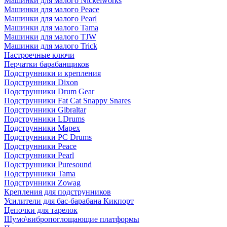
Машинки для малого Nickelworks
Машинки для малого Peace
Машинки для малого Pearl
Машинки для малого Tama
Машинки для малого TJW
Машинки для малого Trick
Настроечные ключи
Перчатки барабанщиков
Подструнники и крепления
Подструнники Dixon
Подструнники Drum Gear
Подструнники Fat Cat Snappy Snares
Подструнники Gibraltar
Подструнники LDrums
Подструнники Mapex
Подструнники PC Drums
Подструнники Peace
Подструнники Pearl
Подструнники Puresound
Подструнники Tama
Подструнники Zowag
Крепления для подструнников
Усилители для бас-барабана Кикпорт
Цепочки для тарелок
Шумо\вибропоглощающие платформы