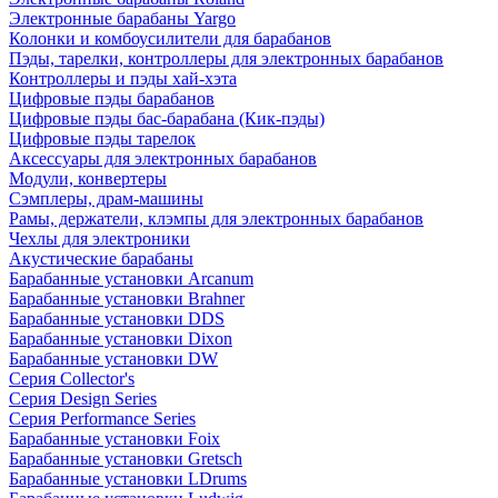
Электронные барабаны Yargo
Колонки и комбоусилители для барабанов
Пэды, тарелки, контроллеры для электронных барабанов
Контроллеры и пэды хай-хэта
Цифровые пэды барабанов
Цифровые пэды бас-барабана (Кик-пэды)
Цифровые пэды тарелок
Аксессуары для электронных барабанов
Модули, конвертеры
Сэмплеры, драм-машины
Рамы, держатели, клэмпы для электронных барабанов
Чехлы для электроники
Акустические барабаны
Барабанные установки Arcanum
Барабанные установки Brahner
Барабанные установки DDS
Барабанные установки Dixon
Барабанные установки DW
Серия Collector's
Серия Design Series
Серия Performance Series
Барабанные установки Foix
Барабанные установки Gretsch
Барабанные установки LDrums