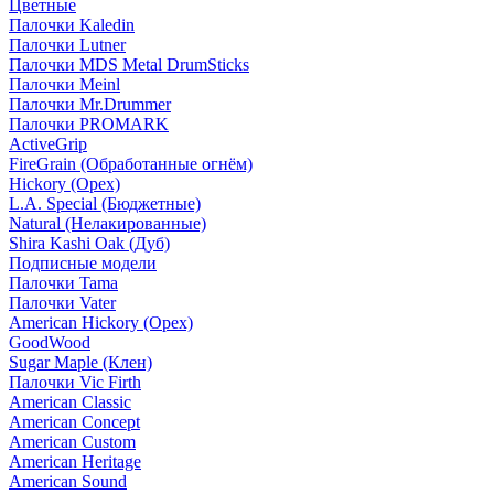
Цветные
Палочки Kaledin
Палочки Lutner
Палочки MDS Metal DrumSticks
Палочки Meinl
Палочки Mr.Drummer
Палочки PROMARK
ActiveGrip
FireGrain (Обработанные огнём)
Hickory (Орех)
L.A. Special (Бюджетные)
Natural (Нелакированные)
Shira Kashi Oak (Дуб)
Подписные модели
Палочки Tama
Палочки Vater
American Hickory (Орех)
GoodWood
Sugar Maple (Клен)
Палочки Vic Firth
American Classic
American Concept
American Custom
American Heritage
American Sound