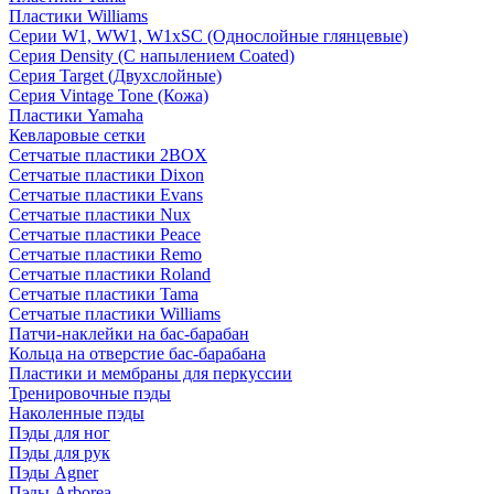
Пластики Williams
Серии W1, WW1, W1xSC (Однослойные глянцевые)
Серия Density (C напылением Coated)
Серия Target (Двухслойные)
Серия Vintage Tone (Кожа)
Пластики Yamaha
Кевларовые сетки
Сетчатые пластики 2BOX
Сетчатые пластики Dixon
Сетчатые пластики Evans
Сетчатые пластики Nux
Сетчатые пластики Peace
Сетчатые пластики Remo
Сетчатые пластики Roland
Сетчатые пластики Tama
Сетчатые пластики Williams
Патчи-наклейки на бас-барабан
Кольца на отверстие бас-барабана
Пластики и мембраны для перкуссии
Тренировочные пэды
Наколенные пэды
Пэды для ног
Пэды для рук
Пэды Agner
Пэды Arborea