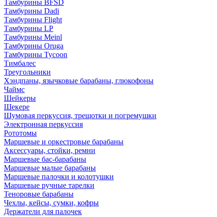
Тамбурины BFSD
Тамбурины Dadi
Тамбурины Flight
Тамбурины LP
Тамбурины Meinl
Тамбурины Oruga
Тамбурины Tycoon
Тимбалес
Треугольники
Хэндпаны, язычковые барабаны, глюкофоны
Чаймс
Шейкеры
Шекере
Шумовая перкуссия, трещотки и погремушки
Электронная перкуссия
Рототомы
Маршевые и оркестровые барабаны
Аксессуары, стойки, ремни
Маршевые бас-барабаны
Маршевые малые барабаны
Маршевые палочки и колотушки
Маршевые ручные тарелки
Теноровые барабаны
Чехлы, кейсы, сумки, кофры
Держатели для палочек