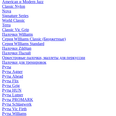
American и Modern Jazz
Classic Nylon
Nova
Signature Series
World Classic
Terra
Classic Vic Grip
Палочки Williams
Серия WIlliams Classic (Бюджетные)
Серия WIlliams Standard
Палочки Zildjian
Палочки Пылай
Оркестровые палочки, маллеты для перкуссии
Палочки для тренировок
Руты
Руты Agner
Руты Ahead
Руты Flix
Руты Grig
Руты HUN
Руты Lutner
Руты PROMARK
Руты Schlagwerk
Руты Vic Firth
Руты Williams