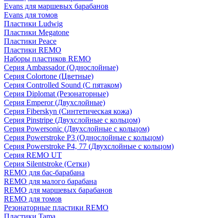
Evans для маршевых барабанов
Evans для томов
Пластики Ludwig
Пластики Megatone
Пластики Peace
Пластики REMO
Наборы пластиков REMO
Серия Ambassador (Однослойные)
Серия Colortone (Цветные)
Серия Controlled Sound (С пятаком)
Серия Diplomat (Резонаторные)
Серия Emperor (Двухслойные)
Серия Fiberskyn (Синтетическая кожа)
Серия Pinstripe (Двухслойные с кольцом)
Серия Powersonic (Двухслойные с кольцом)
Серия Powerstroke P3 (Однослойные с кольцом)
Серия Powerstroke P4, 77 (Двухслойные с кольцом)
Серия REMO UT
Серия Silentstroke (Сетки)
REMO для бас-барабана
REMO для малого барабана
REMO для маршевых барабанов
REMO для томов
Резонаторные пластики REMO
Пластики Tama