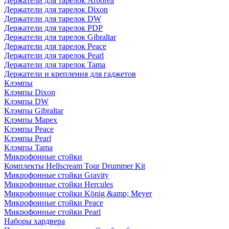
Держатели для тарелок Arborea
Держатели для тарелок Dixon
Держатели для тарелок DW
Держатели для тарелок PDP
Держатели для тарелок Gibraltar
Держатели для тарелок Peace
Держатели для тарелок Pearl
Держатели для тарелок Tama
Держатели и крепления для гаджетов
Клэмпы
Клэмпы Dixon
Клэмпы DW
Клэмпы Gibraltar
Клэмпы Mapex
Клэмпы Peace
Клэмпы Pearl
Клэмпы Tama
Микрофонные стойки
Комплекты Hellscream Tour Drummer Kit
Микрофонные стойки Gravity
Микрофонные стойки Hercules
Микрофонные стойки König &amp; Meyer
Микрофонные стойки Peace
Микрофонные стойки Pearl
Наборы хардвера