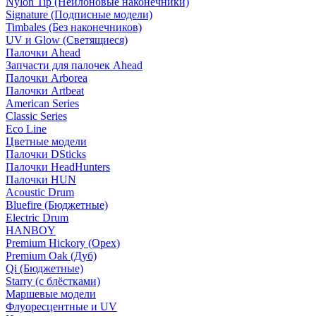
Nylon Tip (Нейлоновые наконечники)
Signature (Подписные модели)
Timbales (Без наконечников)
UV и Glow (Светящиеся)
Палочки Ahead
Запчасти для палочек Ahead
Палочки Arborea
Палочки Artbeat
American Series
Classic Series
Eco Line
Цветные модели
Палочки DSticks
Палочки HeadHunters
Палочки HUN
Acoustic Drum
Bluefire (Бюджетные)
Electric Drum
HANBOY
Premium Hickory (Орех)
Premium Oak (Дуб)
Qi (Бюджетные)
Starry (с блёстками)
Маршевые модели
Флуоресцентные и UV