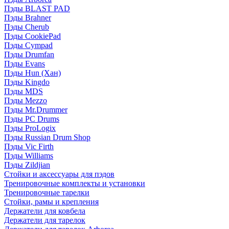
Пэды BLAST PAD
Пэды Brahner
Пэды Cherub
Пэды CookiePad
Пэды Cympad
Пэды Drumfan
Пэды Evans
Пэды Hun (Хан)
Пэды Kingdo
Пэды MDS
Пэды Mezzo
Пэды Mr.Drummer
Пэды PC Drums
Пэды ProLogix
Пэды Russian Drum Shop
Пэды Vic Firth
Пэды Williams
Пэды Zildjian
Стойки и аксессуары для пэдов
Тренировочные комплекты и установки
Тренировочные тарелки
Стойки, рамы и крепления
Держатели для ковбела
Держатели для тарелок