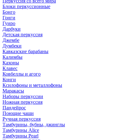
Перкуссия со всего мира
Блоки перкуссионные
Бонго
Гонги
Гуиро
Дарбуки
Детская перкуссия
Джембе
Думбеки
Кавказские барабаны
Калимбы
Кахоны
Клавес
Ковбеллы и агого
Конги
Ксилофоны и металлофоны
Маракасы
Наборы перкуссии
Ножная перкуссия
Пандейрос
Поющие чаши
Ручная перкуссия
Тамбурины, бубны, джинглы
Тамбурины Alice
Тамбурины Pearl