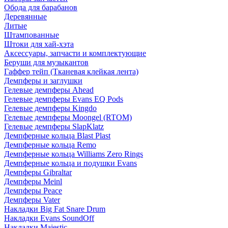
Обода для барабанов
Деревянные
Литые
Штампованные
Штоки для хай-хэта
Аксессуары, запчасти и комплектующие
Беруши для музыкантов
Гаффер тейп (Тканевая клейкая лента)
Демпферы и заглушки
Гелевые демпферы Ahead
Гелевые демпферы Evans EQ Pods
Гелевые демпферы Kingdo
Гелевые демпферы Moongel (RTOM)
Гелевые демпферы SlapKlatz
Демпферные кольца Blast Plast
Демпферные кольца Remo
Демпферные кольца Williams Zero Rings
Демпферные кольца и подушки Evans
Демпферы Gibraltar
Демпферы Meinl
Демпферы Peace
Демпферы Vater
Накладки Big Fat Snare Drum
Накладки Evans SoundOff
Накладки Majestic