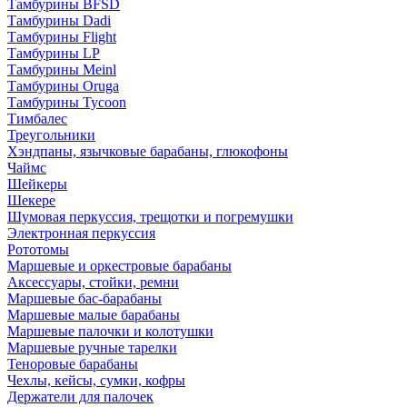
Тамбурины BFSD
Тамбурины Dadi
Тамбурины Flight
Тамбурины LP
Тамбурины Meinl
Тамбурины Oruga
Тамбурины Tycoon
Тимбалес
Треугольники
Хэндпаны, язычковые барабаны, глюкофоны
Чаймс
Шейкеры
Шекере
Шумовая перкуссия, трещотки и погремушки
Электронная перкуссия
Рототомы
Маршевые и оркестровые барабаны
Аксессуары, стойки, ремни
Маршевые бас-барабаны
Маршевые малые барабаны
Маршевые палочки и колотушки
Маршевые ручные тарелки
Теноровые барабаны
Чехлы, кейсы, сумки, кофры
Держатели для палочек