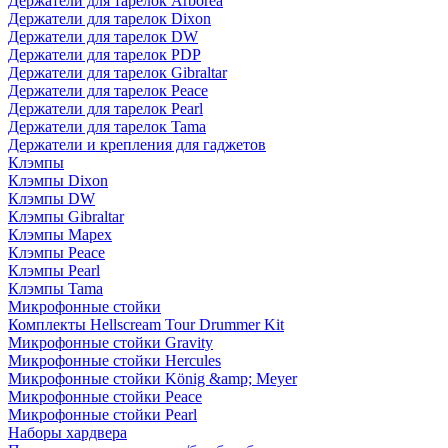
Держатели для тарелок Arborea
Держатели для тарелок Dixon
Держатели для тарелок DW
Держатели для тарелок PDP
Держатели для тарелок Gibraltar
Держатели для тарелок Peace
Держатели для тарелок Pearl
Держатели для тарелок Tama
Держатели и крепления для гаджетов
Клэмпы
Клэмпы Dixon
Клэмпы DW
Клэмпы Gibraltar
Клэмпы Mapex
Клэмпы Peace
Клэмпы Pearl
Клэмпы Tama
Микрофонные стойки
Комплекты Hellscream Tour Drummer Kit
Микрофонные стойки Gravity
Микрофонные стойки Hercules
Микрофонные стойки König &amp; Meyer
Микрофонные стойки Peace
Микрофонные стойки Pearl
Наборы хардвера