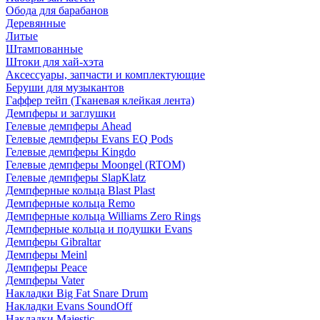
Обода для барабанов
Деревянные
Литые
Штампованные
Штоки для хай-хэта
Аксессуары, запчасти и комплектующие
Беруши для музыкантов
Гаффер тейп (Тканевая клейкая лента)
Демпферы и заглушки
Гелевые демпферы Ahead
Гелевые демпферы Evans EQ Pods
Гелевые демпферы Kingdo
Гелевые демпферы Moongel (RTOM)
Гелевые демпферы SlapKlatz
Демпферные кольца Blast Plast
Демпферные кольца Remo
Демпферные кольца Williams Zero Rings
Демпферные кольца и подушки Evans
Демпферы Gibraltar
Демпферы Meinl
Демпферы Peace
Демпферы Vater
Накладки Big Fat Snare Drum
Накладки Evans SoundOff
Накладки Majestic