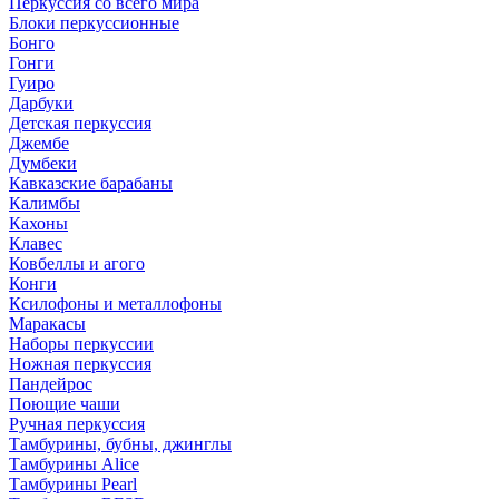
Перкуссия со всего мира
Блоки перкуссионные
Бонго
Гонги
Гуиро
Дарбуки
Детская перкуссия
Джембе
Думбеки
Кавказские барабаны
Калимбы
Кахоны
Клавес
Ковбеллы и агого
Конги
Ксилофоны и металлофоны
Маракасы
Наборы перкуссии
Ножная перкуссия
Пандейрос
Поющие чаши
Ручная перкуссия
Тамбурины, бубны, джинглы
Тамбурины Alice
Тамбурины Pearl