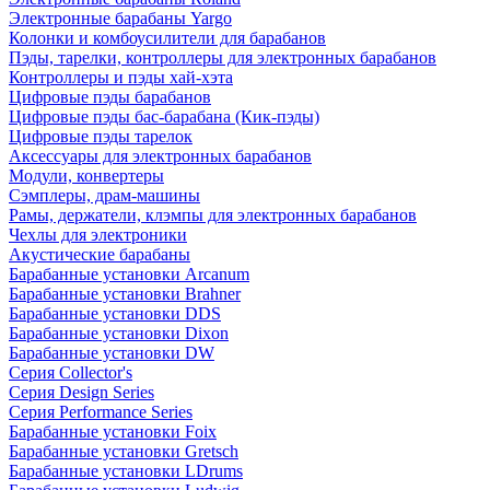
Электронные барабаны Yargo
Колонки и комбоусилители для барабанов
Пэды, тарелки, контроллеры для электронных барабанов
Контроллеры и пэды хай-хэта
Цифровые пэды барабанов
Цифровые пэды бас-барабана (Кик-пэды)
Цифровые пэды тарелок
Аксессуары для электронных барабанов
Модули, конвертеры
Сэмплеры, драм-машины
Рамы, держатели, клэмпы для электронных барабанов
Чехлы для электроники
Акустические барабаны
Барабанные установки Arcanum
Барабанные установки Brahner
Барабанные установки DDS
Барабанные установки Dixon
Барабанные установки DW
Серия Collector's
Серия Design Series
Серия Performance Series
Барабанные установки Foix
Барабанные установки Gretsch
Барабанные установки LDrums