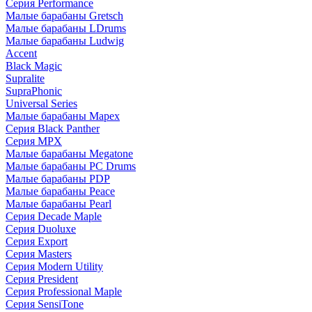
Серия Performance
Малые барабаны Gretsch
Малые барабаны LDrums
Малые барабаны Ludwig
Accent
Black Magic
Supralite
SupraPhonic
Universal Series
Малые барабаны Mapex
Серия Black Panther
Серия MPX
Малые барабаны Megatone
Малые барабаны PC Drums
Малые барабаны PDP
Малые барабаны Peace
Малые барабаны Pearl
Серия Decade Maple
Серия Duoluxe
Серия Export
Серия Masters
Серия Modern Utility
Серия President
Серия Professional Maple
Серия SensiTone