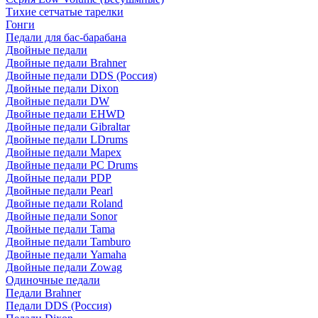
Тихие сетчатые тарелки
Гонги
Педали для бас-барабана
Двойные педали
Двойные педали Brahner
Двойные педали DDS (Россия)
Двойные педали Dixon
Двойные педали DW
Двойные педали EHWD
Двойные педали Gibraltar
Двойные педали LDrums
Двойные педали Mapex
Двойные педали PC Drums
Двойные педали PDP
Двойные педали Pearl
Двойные педали Roland
Двойные педали Sonor
Двойные педали Tama
Двойные педали Tamburo
Двойные педали Yamaha
Двойные педали Zowag
Одиночные педали
Педали Brahner
Педали DDS (Россия)