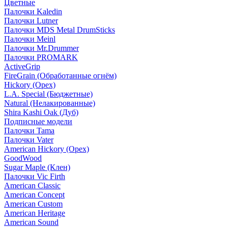
Цветные
Палочки Kaledin
Палочки Lutner
Палочки MDS Metal DrumSticks
Палочки Meinl
Палочки Mr.Drummer
Палочки PROMARK
ActiveGrip
FireGrain (Обработанные огнём)
Hickory (Орех)
L.A. Special (Бюджетные)
Natural (Нелакированные)
Shira Kashi Oak (Дуб)
Подписные модели
Палочки Tama
Палочки Vater
American Hickory (Орех)
GoodWood
Sugar Maple (Клен)
Палочки Vic Firth
American Classic
American Concept
American Custom
American Heritage
American Sound