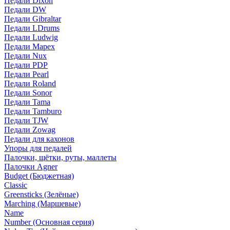
Педали Dixon
Педали DW
Педали Gibraltar
Педали LDrums
Педали Ludwig
Педали Mapex
Педали Nux
Педали PDP
Педали Pearl
Педали Roland
Педали Sonor
Педали Tama
Педали Tamburo
Педали TJW
Педали Zowag
Педали для кахонов
Упоры для педалей
Палочки, щётки, руты, маллеты
Палочки Agner
Budget (Бюджетная)
Classic
Greensticks (Зелёные)
Marching (Маршевые)
Name
Number (Основная серия)