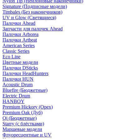
Nylon Tip (Нейлоновые наконечники)
Signature (Подписные модели)
Timbales (Без наконечников)
UV и Glow (Светящиеся)
Палочки Ahead
Запчасти для палочек Ahead
Палочки Arborea
Палочки Artbeat
American Series
Classic Series
Eco Line
Цветные модели
Палочки DSticks
Палочки HeadHunters
Палочки HUN
Acoustic Drum
Bluefire (Бюджетные)
Electric Drum
HANBOY
Premium Hickory (Орех)
Premium Oak (Дуб)
Qi (Бюджетные)
Starry (с блёстками)
Маршевые модели
Флуоресцентные и UV