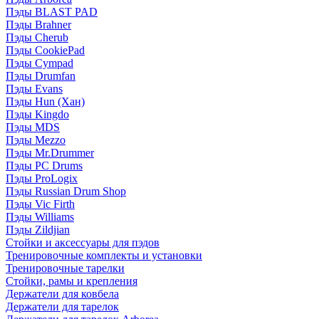
Пэды BLAST PAD
Пэды Brahner
Пэды Cherub
Пэды CookiePad
Пэды Cympad
Пэды Drumfan
Пэды Evans
Пэды Hun (Хан)
Пэды Kingdo
Пэды MDS
Пэды Mezzo
Пэды Mr.Drummer
Пэды PC Drums
Пэды ProLogix
Пэды Russian Drum Shop
Пэды Vic Firth
Пэды Williams
Пэды Zildjian
Стойки и аксессуары для пэдов
Тренировочные комплекты и установки
Тренировочные тарелки
Стойки, рамы и крепления
Держатели для ковбела
Держатели для тарелок