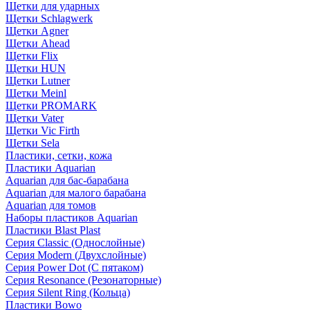
Щетки для ударных
Щетки Schlagwerk
Щетки Agner
Щетки Ahead
Щетки Flix
Щетки HUN
Щетки Lutner
Щетки Meinl
Щетки PROMARK
Щетки Vater
Щетки Vic Firth
Щетки Sela
Пластики, сетки, кожа
Пластики Aquarian
Aquarian для бас-барабана
Aquarian для малого барабана
Aquarian для томов
Наборы пластиков Aquarian
Пластики Blast Plast
Серия Classic (Однослойные)
Серия Modern (Двухслойные)
Серия Power Dot (С пятаком)
Серия Resonance (Резонаторные)
Серия Silent Ring (Кольца)
Пластики Bowo