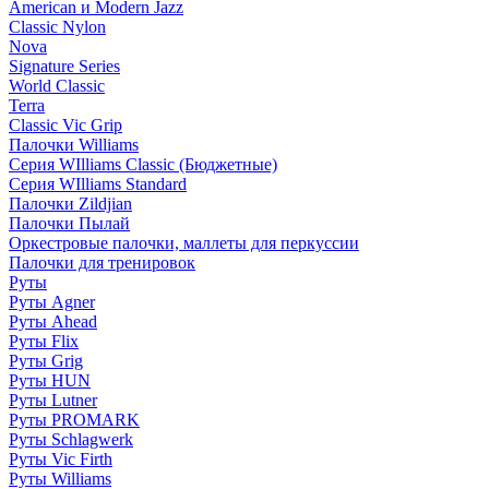
American и Modern Jazz
Classic Nylon
Nova
Signature Series
World Classic
Terra
Classic Vic Grip
Палочки Williams
Серия WIlliams Classic (Бюджетные)
Серия WIlliams Standard
Палочки Zildjian
Палочки Пылай
Оркестровые палочки, маллеты для перкуссии
Палочки для тренировок
Руты
Руты Agner
Руты Ahead
Руты Flix
Руты Grig
Руты HUN
Руты Lutner
Руты PROMARK
Руты Schlagwerk
Руты Vic Firth
Руты Williams