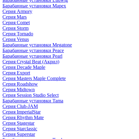
Барабанные установки Ludwig
Барабанные установки Mapex
Серия Armory
Серия Mars
Серия Comet
Серия Storm
Серия Tornado
Серия Venus
Барабанные установки Megatone
Барабанные установки Peace
Барабанные установки Pearl
Серия Crystal Beat (Акрил)
Серия Decade Maple
Серия Export
Серия Masters Maple Complete
Серия Roadshow
Серия Midtown
Серия Session Studio Select
Барабанные установки Tama
Серия Club-JAM
Серия ImperialStar
Серия Rhythm Mate
Серия Stagestar
Серия Starclassic
Серия Superstar