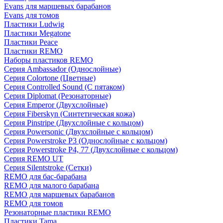
Evans для маршевых барабанов
Evans для томов
Пластики Ludwig
Пластики Megatone
Пластики Peace
Пластики REMO
Наборы пластиков REMO
Серия Ambassador (Однослойные)
Серия Colortone (Цветные)
Серия Controlled Sound (С пятаком)
Серия Diplomat (Резонаторные)
Серия Emperor (Двухслойные)
Серия Fiberskyn (Синтетическая кожа)
Серия Pinstripe (Двухслойные с кольцом)
Серия Powersonic (Двухслойные с кольцом)
Серия Powerstroke P3 (Однослойные с кольцом)
Серия Powerstroke P4, 77 (Двухслойные с кольцом)
Серия REMO UT
Серия Silentstroke (Сетки)
REMO для бас-барабана
REMO для малого барабана
REMO для маршевых барабанов
REMO для томов
Резонаторные пластики REMO
Пластики Tama