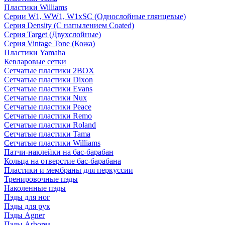
Пластики Williams
Серии W1, WW1, W1xSC (Однослойные глянцевые)
Серия Density (C напылением Coated)
Серия Target (Двухслойные)
Серия Vintage Tone (Кожа)
Пластики Yamaha
Кевларовые сетки
Сетчатые пластики 2BOX
Сетчатые пластики Dixon
Сетчатые пластики Evans
Сетчатые пластики Nux
Сетчатые пластики Peace
Сетчатые пластики Remo
Сетчатые пластики Roland
Сетчатые пластики Tama
Сетчатые пластики Williams
Патчи-наклейки на бас-барабан
Кольца на отверстие бас-барабана
Пластики и мембраны для перкуссии
Тренировочные пэды
Наколенные пэды
Пэды для ног
Пэды для рук
Пэды Agner
Пэды Arborea