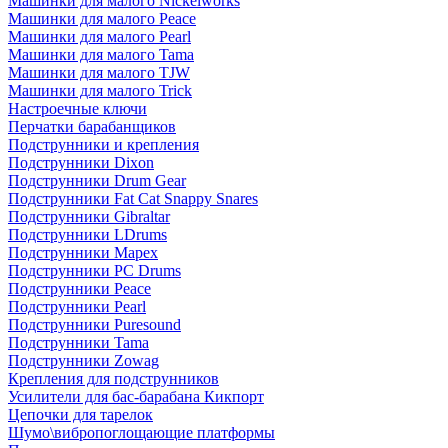
Машинки для малого Nickelworks
Машинки для малого Peace
Машинки для малого Pearl
Машинки для малого Tama
Машинки для малого TJW
Машинки для малого Trick
Настроечные ключи
Перчатки барабанщиков
Подструнники и крепления
Подструнники Dixon
Подструнники Drum Gear
Подструнники Fat Cat Snappy Snares
Подструнники Gibraltar
Подструнники LDrums
Подструнники Mapex
Подструнники PC Drums
Подструнники Peace
Подструнники Pearl
Подструнники Puresound
Подструнники Tama
Подструнники Zowag
Крепления для подструнников
Усилители для бас-барабана Кикпорт
Цепочки для тарелок
Шумо\вибропоглощающие платформы