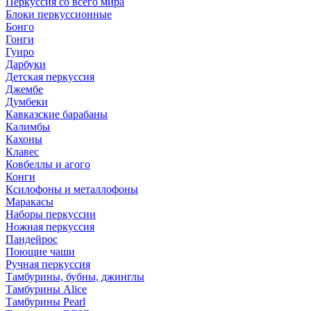
Перкуссия со всего мира
Блоки перкуссионные
Бонго
Гонги
Гуиро
Дарбуки
Детская перкуссия
Джембе
Думбеки
Кавказские барабаны
Калимбы
Кахоны
Клавес
Ковбеллы и агого
Конги
Ксилофоны и металлофоны
Маракасы
Наборы перкуссии
Ножная перкуссия
Пандейрос
Поющие чаши
Ручная перкуссия
Тамбурины, бубны, джинглы
Тамбурины Alice
Тамбурины Pearl