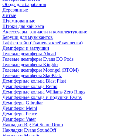
Обода для барабанов
Деревянные
Литые
Штампованные
Штоки для хай-хэта
Аксессуары, запчасти и комплектующие
Беруши для музыкантов
Гаффер тейп (Тканевая клейкая лента)
Демпферы и заглушки
Гелевые демпферы Ahead
Гелевые демпферы Evans EQ Pods
Гелевые демпферы Kingdo
Гелевые демпферы Moongel (RTOM)
Гелевые демпферы SlapKlatz
Демпферные кольца Blast Plast
Демпферные кольца Remo
Демпферные кольца Williams Zero Rings
Демпферные кольца и подушки Evans
Демпферы Gibraltar
Демпферы Meinl
Демпферы Peace
Демпферы Vater
Накладки Big Fat Snare Drum
Накладки Evans SoundOff
Накладки Majestic