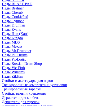
Пэды BLAST PAD
Пэды Brahner
Пэды Cherub
Пэды CookiePad
Пэды Cympad
Пэды Drumfan
Пэды Evans
Пэды Hun (Хан)
Пэды Kingdo
Пэды MDS
Пэды Mezzo
Пэды Mr.Drummer
Пэды PC Drums
Пэды ProLogix
Пэды Russian Drum Shop
Пэды Vic Firth
Пэды Williams
Пэды Zildjian
Стойки и аксессуары для пэдов
Тренировочные комплекты и установки
Тренировочные тарелки
Стойки, рамы и крепления
Держатели для ковбела
Держатели для тарелок