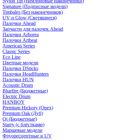
Nylon Tip (Нейлоновые наконечники)
Signature (Подписные модели)
Timbales (Без наконечников)
UV и Glow (Светящиеся)
Палочки Ahead
Запчасти для палочек Ahead
Палочки Arborea
Палочки Artbeat
American Series
Classic Series
Eco Line
Цветные модели
Палочки DSticks
Палочки HeadHunters
Палочки HUN
Acoustic Drum
Bluefire (Бюджетные)
Electric Drum
HANBOY
Premium Hickory (Орех)
Premium Oak (Дуб)
Qi (Бюджетные)
Starry (с блёстками)
Маршевые модели
Флуоресцентные и UV