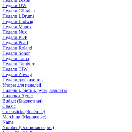
Педали Dixon
Педали DW
Педали Gibraltar
Педали LDrums
Педали Ludwig
Педали Mapex
Педали Nux
Педали PDP
Педали Pearl
Педали Roland
Педали Sonor
Педали Tama
Педали Tamburo
Педали TJW
Педали Zowag
Педали для кахонов
Упоры для педалей
Палочки, щётки, руты, маллеты
Палочки Agner
Budget (Бюджетная)
Classic
Greensticks (Зелёные)
Marching (Маршевые)
Name
Number (Основная серия)