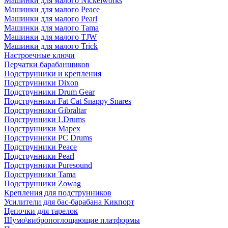
Машинки для малого Nickelworks
Машинки для малого Peace
Машинки для малого Pearl
Машинки для малого Tama
Машинки для малого TJW
Машинки для малого Trick
Настроечные ключи
Перчатки барабанщиков
Подструнники и крепления
Подструнники Dixon
Подструнники Drum Gear
Подструнники Fat Cat Snappy Snares
Подструнники Gibraltar
Подструнники LDrums
Подструнники Mapex
Подструнники PC Drums
Подструнники Peace
Подструнники Pearl
Подструнники Puresound
Подструнники Tama
Подструнники Zowag
Крепления для подструнников
Усилители для бас-барабана Кикпорт
Цепочки для тарелок
Шумо\вибропоглощающие платформы