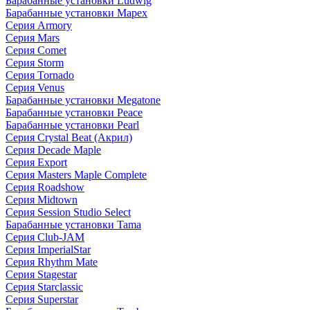
Барабанные установки Ludwig
Барабанные установки Mapex
Серия Armory
Серия Mars
Серия Comet
Серия Storm
Серия Tornado
Серия Venus
Барабанные установки Megatone
Барабанные установки Peace
Барабанные установки Pearl
Серия Crystal Beat (Акрил)
Серия Decade Maple
Серия Export
Серия Masters Maple Complete
Серия Roadshow
Серия Midtown
Серия Session Studio Select
Барабанные установки Tama
Серия Club-JAM
Серия ImperialStar
Серия Rhythm Mate
Серия Stagestar
Серия Starclassic
Серия Superstar