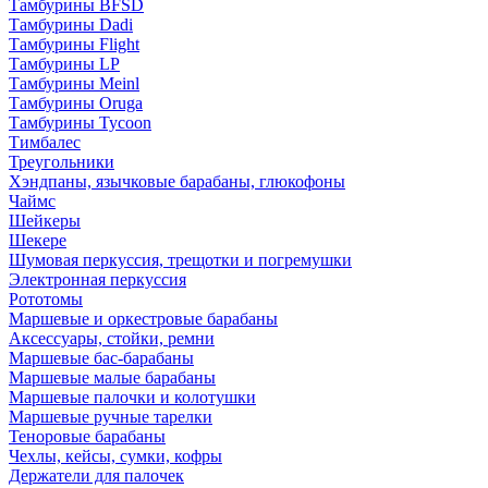
Тамбурины BFSD
Тамбурины Dadi
Тамбурины Flight
Тамбурины LP
Тамбурины Meinl
Тамбурины Oruga
Тамбурины Tycoon
Тимбалес
Треугольники
Хэндпаны, язычковые барабаны, глюкофоны
Чаймс
Шейкеры
Шекере
Шумовая перкуссия, трещотки и погремушки
Электронная перкуссия
Рототомы
Маршевые и оркестровые барабаны
Аксессуары, стойки, ремни
Маршевые бас-барабаны
Маршевые малые барабаны
Маршевые палочки и колотушки
Маршевые ручные тарелки
Теноровые барабаны
Чехлы, кейсы, сумки, кофры
Держатели для палочек