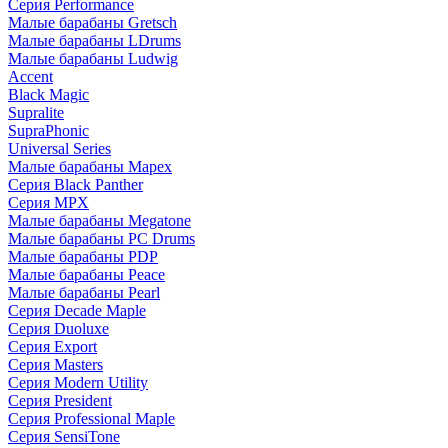
Серия Performance
Малые барабаны Gretsch
Малые барабаны LDrums
Малые барабаны Ludwig
Accent
Black Magic
Supralite
SupraPhonic
Universal Series
Малые барабаны Mapex
Серия Black Panther
Серия MPX
Малые барабаны Megatone
Малые барабаны PC Drums
Малые барабаны PDP
Малые барабаны Peace
Малые барабаны Pearl
Серия Decade Maple
Серия Duoluxe
Серия Export
Серия Masters
Серия Modern Utility
Серия President
Серия Professional Maple
Серия SensiTone