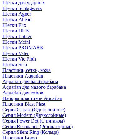
Щетки для ударных
Щетки Schlagwerk
Щетки Agner
Щетки Ahead
Щетки Flix
Щетки HUN
Щетки Lutner
Щетки Meinl
Щетки PROMARK
Щетки Vater
Щетки Vic Firth
Щетки Sela
Пластики, сетки, кожа
Пластики Aquarian
Aquarian для бас-барабана
Aquarian для малого барабана
Aquarian для томов
Наборы пластиков Aquarian
Пластики Blast Plast
Серия Classic (Однослойные)
Серия Modern (Двухслойные)
Серия Power Dot (С пятаком)
Серия Resonance (Резонаторные)
Серия Silent Ring (Кольца)
Пластики Bowo