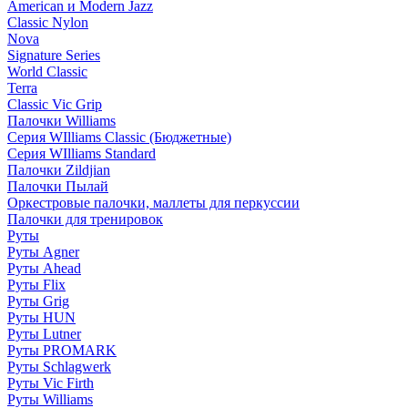
American и Modern Jazz
Classic Nylon
Nova
Signature Series
World Classic
Terra
Classic Vic Grip
Палочки Williams
Серия WIlliams Classic (Бюджетные)
Серия WIlliams Standard
Палочки Zildjian
Палочки Пылай
Оркестровые палочки, маллеты для перкуссии
Палочки для тренировок
Руты
Руты Agner
Руты Ahead
Руты Flix
Руты Grig
Руты HUN
Руты Lutner
Руты PROMARK
Руты Schlagwerk
Руты Vic Firth
Руты Williams