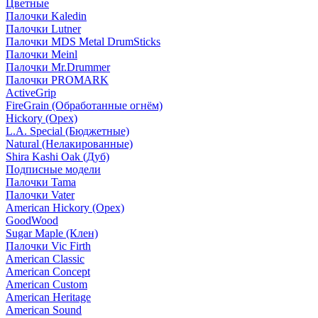
Цветные
Палочки Kaledin
Палочки Lutner
Палочки MDS Metal DrumSticks
Палочки Meinl
Палочки Mr.Drummer
Палочки PROMARK
ActiveGrip
FireGrain (Обработанные огнём)
Hickory (Орех)
L.A. Special (Бюджетные)
Natural (Нелакированные)
Shira Kashi Oak (Дуб)
Подписные модели
Палочки Tama
Палочки Vater
American Hickory (Орех)
GoodWood
Sugar Maple (Клен)
Палочки Vic Firth
American Classic
American Concept
American Custom
American Heritage
American Sound