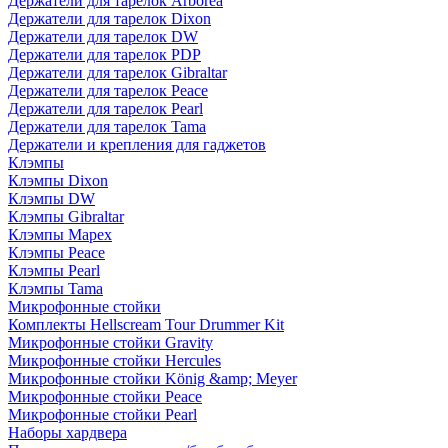
Держатели для тарелок Arborea
Держатели для тарелок Dixon
Держатели для тарелок DW
Держатели для тарелок PDP
Держатели для тарелок Gibraltar
Держатели для тарелок Peace
Держатели для тарелок Pearl
Держатели для тарелок Tama
Держатели и крепления для гаджетов
Клэмпы
Клэмпы Dixon
Клэмпы DW
Клэмпы Gibraltar
Клэмпы Mapex
Клэмпы Peace
Клэмпы Pearl
Клэмпы Tama
Микрофонные стойки
Комплекты Hellscream Tour Drummer Kit
Микрофонные стойки Gravity
Микрофонные стойки Hercules
Микрофонные стойки König &amp; Meyer
Микрофонные стойки Peace
Микрофонные стойки Pearl
Наборы хардвера