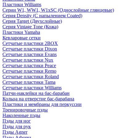
Пластики Williams
Серии W1, WW1, W1xSC (Однослойные глянцевые)
Серия Density (C напылением Coated)
Серия Target (Двухслойные)
Серия Vintage Tone (Кожа)
Пластики Yamaha
Кевларовые сетки
Сетчатые пластики 2BOX
Сетчатые пластики Dixon
Сетчатые пластики Evans
Сетчатые пластики Nux
Сетчатые пластики Peace
Сетчатые пластики Remo
Сетчатые пластики Roland
Сетчатые пластики Tama
Сетчатые пластики Williams
Патчи-наклейки на бас-барабан
Кольца на отверстие бас-барабана
Пластики и мембраны для перкуссии
Тренировочные пэды
Наколенные пэды
Пэды для ног
Пэды для рук
Пэды Agner
Пэды Arborea