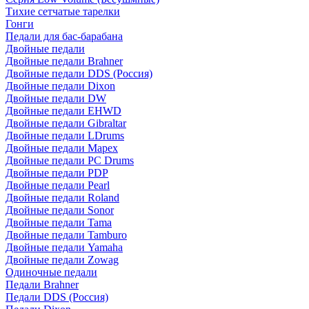
Тихие сетчатые тарелки
Гонги
Педали для бас-барабана
Двойные педали
Двойные педали Brahner
Двойные педали DDS (Россия)
Двойные педали Dixon
Двойные педали DW
Двойные педали EHWD
Двойные педали Gibraltar
Двойные педали LDrums
Двойные педали Mapex
Двойные педали PC Drums
Двойные педали PDP
Двойные педали Pearl
Двойные педали Roland
Двойные педали Sonor
Двойные педали Tama
Двойные педали Tamburo
Двойные педали Yamaha
Двойные педали Zowag
Одиночные педали
Педали Brahner
Педали DDS (Россия)