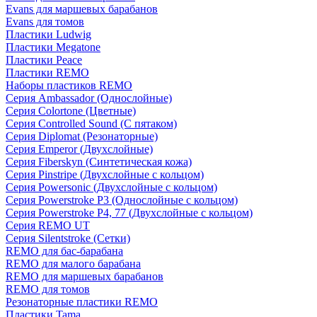
Evans для маршевых барабанов
Evans для томов
Пластики Ludwig
Пластики Megatone
Пластики Peace
Пластики REMO
Наборы пластиков REMO
Серия Ambassador (Однослойные)
Серия Colortone (Цветные)
Серия Controlled Sound (С пятаком)
Серия Diplomat (Резонаторные)
Серия Emperor (Двухслойные)
Серия Fiberskyn (Синтетическая кожа)
Серия Pinstripe (Двухслойные с кольцом)
Серия Powersonic (Двухслойные с кольцом)
Серия Powerstroke P3 (Однослойные с кольцом)
Серия Powerstroke P4, 77 (Двухслойные с кольцом)
Серия REMO UT
Серия Silentstroke (Сетки)
REMO для бас-барабана
REMO для малого барабана
REMO для маршевых барабанов
REMO для томов
Резонаторные пластики REMO
Пластики Tama