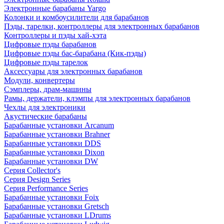
Электронные барабаны Yargo
Колонки и комбоусилители для барабанов
Пэды, тарелки, контроллеры для электронных барабанов
Контроллеры и пэды хай-хэта
Цифровые пэды барабанов
Цифровые пэды бас-барабана (Кик-пэды)
Цифровые пэды тарелок
Аксессуары для электронных барабанов
Модули, конвертеры
Сэмплеры, драм-машины
Рамы, держатели, клэмпы для электронных барабанов
Чехлы для электроники
Акустические барабаны
Барабанные установки Arcanum
Барабанные установки Brahner
Барабанные установки DDS
Барабанные установки Dixon
Барабанные установки DW
Серия Collector's
Серия Design Series
Серия Performance Series
Барабанные установки Foix
Барабанные установки Gretsch
Барабанные установки LDrums