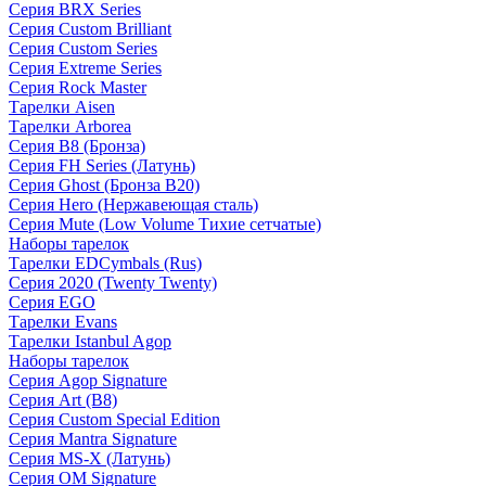
Серия BRX Series
Серия Custom Brilliant
Серия Custom Series
Серия Extreme Series
Серия Rock Master
Тарелки Aisen
Тарелки Arborea
Серия B8 (Бронза)
Серия FH Series (Латунь)
Серия Ghost (Бронза B20)
Серия Hero (Нержавеющая сталь)
Серия Mute (Low Volume Тихие сетчатые)
Наборы тарелок
Тарелки EDCymbals (Rus)
Серия 2020 (Twenty Twenty)
Серия EGO
Тарелки Evans
Тарелки Istanbul Agop
Наборы тарелок
Серия Agop Signature
Серия Art (B8)
Серия Custom Special Edition
Серия Mantra Signature
Серия MS-X (Латунь)
Серия OM Signature