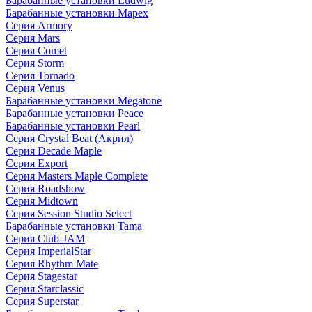
Барабанные установки Ludwig
Барабанные установки Mapex
Серия Armory
Серия Mars
Серия Comet
Серия Storm
Серия Tornado
Серия Venus
Барабанные установки Megatone
Барабанные установки Peace
Барабанные установки Pearl
Серия Crystal Beat (Акрил)
Серия Decade Maple
Серия Export
Серия Masters Maple Complete
Серия Roadshow
Серия Midtown
Серия Session Studio Select
Барабанные установки Tama
Серия Club-JAM
Серия ImperialStar
Серия Rhythm Mate
Серия Stagestar
Серия Starclassic
Серия Superstar