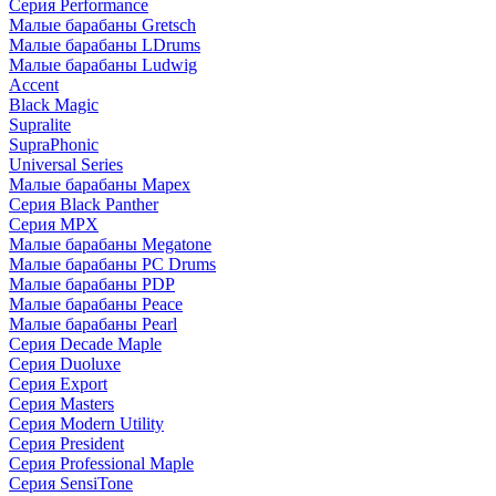
Серия Performance
Малые барабаны Gretsch
Малые барабаны LDrums
Малые барабаны Ludwig
Accent
Black Magic
Supralite
SupraPhonic
Universal Series
Малые барабаны Mapex
Серия Black Panther
Серия MPX
Малые барабаны Megatone
Малые барабаны PC Drums
Малые барабаны PDP
Малые барабаны Peace
Малые барабаны Pearl
Серия Decade Maple
Серия Duoluxe
Серия Export
Серия Masters
Серия Modern Utility
Серия President
Серия Professional Maple
Серия SensiTone