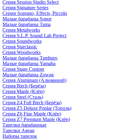
Серия Session Studio Select
Серия Signature Series
Серии Soprano, Effects, Piccolo
Малые барабаны Sonor
Малые барабаны Tama
Серия Metalworks
Серия S.L.P. Sound Lab Project
Серия Soundworks
Серия Starclassic
Серия Woodworks
Малые барабаны Tamburo
Малые барабаны Yamaha
Серия Stage Custom
Малые барабаны Zowag
Серия Aluminum (Алюминий)
Серия Birch (Берёза)
Серия Maple (Клён)
Серия Steel (Сталь)
Серия Z4 Full Birch (Берёза)
Серия Z5 Deluxe Poplar (Тополь)
Серия Z6 Fine Maple (Клён)
Серия Z7 Premium Maple (Клён)
Тарелки барабанные
Тарелки Agean
Наборы тарелок