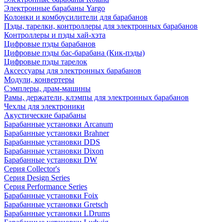
Электронные барабаны Yargo
Колонки и комбоусилители для барабанов
Пэды, тарелки, контроллеры для электронных барабанов
Контроллеры и пэды хай-хэта
Цифровые пэды барабанов
Цифровые пэды бас-барабана (Кик-пэды)
Цифровые пэды тарелок
Аксессуары для электронных барабанов
Модули, конвертеры
Сэмплеры, драм-машины
Рамы, держатели, клэмпы для электронных барабанов
Чехлы для электроники
Акустические барабаны
Барабанные установки Arcanum
Барабанные установки Brahner
Барабанные установки DDS
Барабанные установки Dixon
Барабанные установки DW
Серия Collector's
Серия Design Series
Серия Performance Series
Барабанные установки Foix
Барабанные установки Gretsch
Барабанные установки LDrums