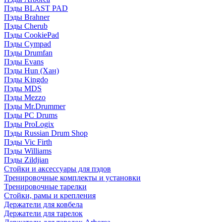
Пэды BLAST PAD
Пэды Brahner
Пэды Cherub
Пэды CookiePad
Пэды Cympad
Пэды Drumfan
Пэды Evans
Пэды Hun (Хан)
Пэды Kingdo
Пэды MDS
Пэды Mezzo
Пэды Mr.Drummer
Пэды PC Drums
Пэды ProLogix
Пэды Russian Drum Shop
Пэды Vic Firth
Пэды Williams
Пэды Zildjian
Стойки и аксессуары для пэдов
Тренировочные комплекты и установки
Тренировочные тарелки
Стойки, рамы и крепления
Держатели для ковбела
Держатели для тарелок