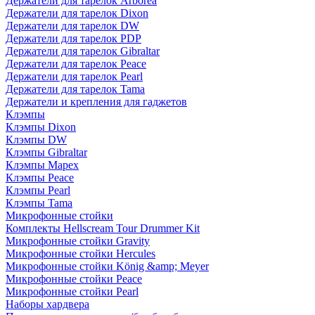
Держатели для тарелок Arborea
Держатели для тарелок Dixon
Держатели для тарелок DW
Держатели для тарелок PDP
Держатели для тарелок Gibraltar
Держатели для тарелок Peace
Держатели для тарелок Pearl
Держатели для тарелок Tama
Держатели и крепления для гаджетов
Клэмпы
Клэмпы Dixon
Клэмпы DW
Клэмпы Gibraltar
Клэмпы Mapex
Клэмпы Peace
Клэмпы Pearl
Клэмпы Tama
Микрофонные стойки
Комплекты Hellscream Tour Drummer Kit
Микрофонные стойки Gravity
Микрофонные стойки Hercules
Микрофонные стойки König &amp; Meyer
Микрофонные стойки Peace
Микрофонные стойки Pearl
Наборы хардвера