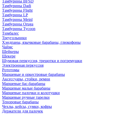
Тамбурины BFSD
Тамбурины Dadi
Тамбурины Flight
Тамбурины LP
Тамбурины Meinl
Тамбурины Oruga
Тамбурины Tycoon
Тимбалес
Треугольники
Хэндпаны, язычковые барабаны, глюкофоны
Чаймс
Шейкеры
Шекере
Шумовая перкуссия, трещотки и погремушки
Электронная перкуссия
Рототомы
Маршевые и оркестровые барабаны
Аксессуары, стойки, ремни
Маршевые бас-барабаны
Маршевые малые барабаны
Маршевые палочки и колотушки
Маршевые ручные тарелки
Теноровые барабаны
Чехлы, кейсы, сумки, кофры
Держатели для палочек