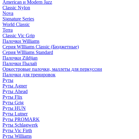
American и Modern Jazz
Classic Nylon
Nova
Signature Series
World Classic
Terra
Classic Vic Grip
Палочки Williams
Серия WIlliams Classic (Бюджетные)
Серия WIlliams Standard
Палочки Zildjian
Палочки Пылай
Оркестровые палочки, маллеты для перкуссии
Палочки для тренировок
Руты
Руты Agner
Руты Ahead
Руты Flix
Руты Grig
Руты HUN
Руты Lutner
Руты PROMARK
Руты Schlagwerk
Руты Vic Firth
Руты Williams