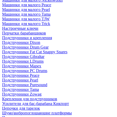
Машинки для малого Nickelworks
Машинки для малого Peace
Машинки для малого Pearl
Машинки для малого Tama
Машинки для малого TJW
Машинки для малого Trick
Настроечные ключи
Перчатки барабанщиков
Подструнники и крепления
Подструнники Dixon
Подструнники Drum Gear
Подструнники Fat Cat Snappy Snares
Подструнники Gibraltar
Подструнники LDrums
Подструнники Mapex
Подструнники PC Drums
Подструнники Peace
Подструнники Pearl
Подструнники Puresound
Подструнники Tama
Подструнники Zowag
Крепления для подструнников
Усилители для бас-барабана Кикпорт
Цепочки для тарелок
Шумо\вибропоглощающие платформы