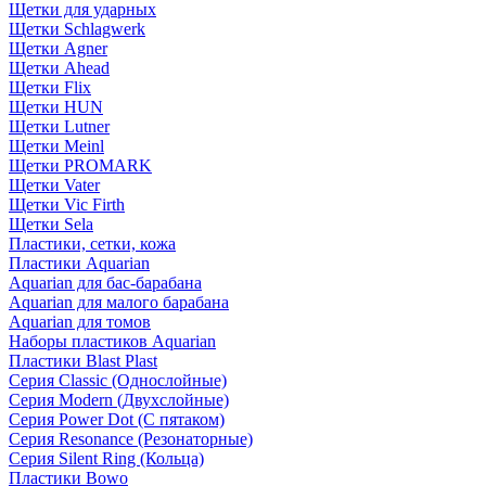
Щетки для ударных
Щетки Schlagwerk
Щетки Agner
Щетки Ahead
Щетки Flix
Щетки HUN
Щетки Lutner
Щетки Meinl
Щетки PROMARK
Щетки Vater
Щетки Vic Firth
Щетки Sela
Пластики, сетки, кожа
Пластики Aquarian
Aquarian для бас-барабана
Aquarian для малого барабана
Aquarian для томов
Наборы пластиков Aquarian
Пластики Blast Plast
Серия Classic (Однослойные)
Серия Modern (Двухслойные)
Серия Power Dot (С пятаком)
Серия Resonance (Резонаторные)
Серия Silent Ring (Кольца)
Пластики Bowo