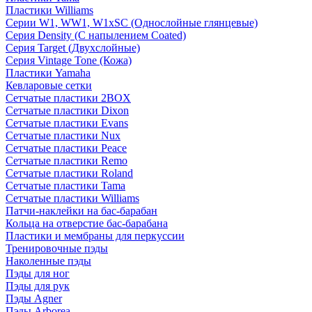
Пластики Williams
Серии W1, WW1, W1xSC (Однослойные глянцевые)
Серия Density (C напылением Coated)
Серия Target (Двухслойные)
Серия Vintage Tone (Кожа)
Пластики Yamaha
Кевларовые сетки
Сетчатые пластики 2BOX
Сетчатые пластики Dixon
Сетчатые пластики Evans
Сетчатые пластики Nux
Сетчатые пластики Peace
Сетчатые пластики Remo
Сетчатые пластики Roland
Сетчатые пластики Tama
Сетчатые пластики Williams
Патчи-наклейки на бас-барабан
Кольца на отверстие бас-барабана
Пластики и мембраны для перкуссии
Тренировочные пэды
Наколенные пэды
Пэды для ног
Пэды для рук
Пэды Agner
Пэды Arborea