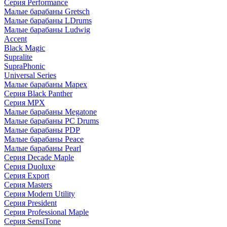
Серия Performance
Малые барабаны Gretsch
Малые барабаны LDrums
Малые барабаны Ludwig
Accent
Black Magic
Supralite
SupraPhonic
Universal Series
Малые барабаны Mapex
Серия Black Panther
Серия MPX
Малые барабаны Megatone
Малые барабаны PC Drums
Малые барабаны PDP
Малые барабаны Peace
Малые барабаны Pearl
Серия Decade Maple
Серия Duoluxe
Серия Export
Серия Masters
Серия Modern Utility
Серия President
Серия Professional Maple
Серия SensiTone