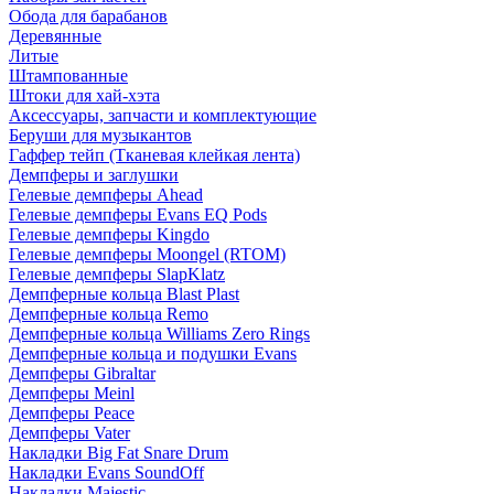
Обода для барабанов
Деревянные
Литые
Штампованные
Штоки для хай-хэта
Аксессуары, запчасти и комплектующие
Беруши для музыкантов
Гаффер тейп (Тканевая клейкая лента)
Демпферы и заглушки
Гелевые демпферы Ahead
Гелевые демпферы Evans EQ Pods
Гелевые демпферы Kingdo
Гелевые демпферы Moongel (RTOM)
Гелевые демпферы SlapKlatz
Демпферные кольца Blast Plast
Демпферные кольца Remo
Демпферные кольца Williams Zero Rings
Демпферные кольца и подушки Evans
Демпферы Gibraltar
Демпферы Meinl
Демпферы Peace
Демпферы Vater
Накладки Big Fat Snare Drum
Накладки Evans SoundOff
Накладки Majestic