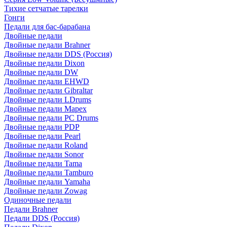
Тихие сетчатые тарелки
Гонги
Педали для бас-барабана
Двойные педали
Двойные педали Brahner
Двойные педали DDS (Россия)
Двойные педали Dixon
Двойные педали DW
Двойные педали EHWD
Двойные педали Gibraltar
Двойные педали LDrums
Двойные педали Mapex
Двойные педали PC Drums
Двойные педали PDP
Двойные педали Pearl
Двойные педали Roland
Двойные педали Sonor
Двойные педали Tama
Двойные педали Tamburo
Двойные педали Yamaha
Двойные педали Zowag
Одиночные педали
Педали Brahner
Педали DDS (Россия)