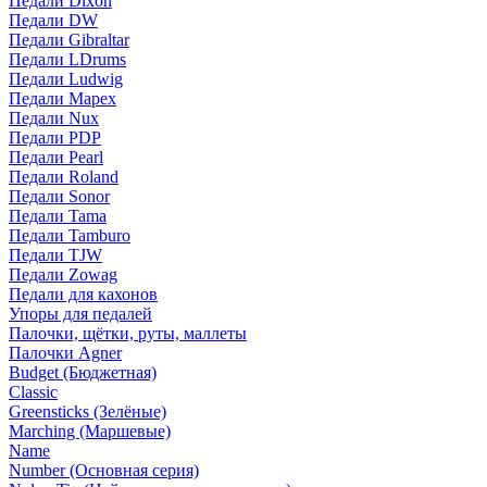
Педали Dixon
Педали DW
Педали Gibraltar
Педали LDrums
Педали Ludwig
Педали Mapex
Педали Nux
Педали PDP
Педали Pearl
Педали Roland
Педали Sonor
Педали Tama
Педали Tamburo
Педали TJW
Педали Zowag
Педали для кахонов
Упоры для педалей
Палочки, щётки, руты, маллеты
Палочки Agner
Budget (Бюджетная)
Classic
Greensticks (Зелёные)
Marching (Маршевые)
Name
Number (Основная серия)