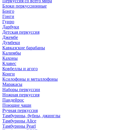
Перкуссия со всего мира
Блоки перкуссионные
Бонго
Гонги
Гуиро
Дарбуки
Детская перкуссия
Джембе
Думбеки
Кавказские барабаны
Калимбы
Кахоны
Клавес
Ковбеллы и агого
Конги
Ксилофоны и металлофоны
Маракасы
Наборы перкуссии
Ножная перкуссия
Пандейрос
Поющие чаши
Ручная перкуссия
Тамбурины, бубны, джинглы
Тамбурины Alice
Тамбурины Pearl