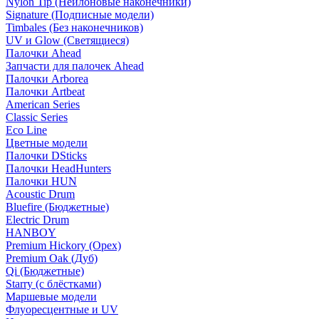
Nylon Tip (Нейлоновые наконечники)
Signature (Подписные модели)
Timbales (Без наконечников)
UV и Glow (Светящиеся)
Палочки Ahead
Запчасти для палочек Ahead
Палочки Arborea
Палочки Artbeat
American Series
Classic Series
Eco Line
Цветные модели
Палочки DSticks
Палочки HeadHunters
Палочки HUN
Acoustic Drum
Bluefire (Бюджетные)
Electric Drum
HANBOY
Premium Hickory (Орех)
Premium Oak (Дуб)
Qi (Бюджетные)
Starry (с блёстками)
Маршевые модели
Флуоресцентные и UV