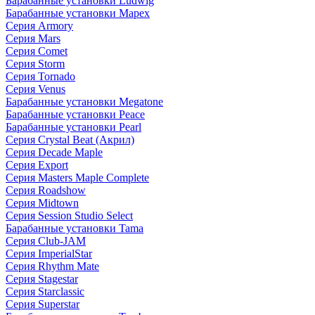
Барабанные установки Ludwig
Барабанные установки Mapex
Серия Armory
Серия Mars
Серия Comet
Серия Storm
Серия Tornado
Серия Venus
Барабанные установки Megatone
Барабанные установки Peace
Барабанные установки Pearl
Серия Crystal Beat (Акрил)
Серия Decade Maple
Серия Export
Серия Masters Maple Complete
Серия Roadshow
Серия Midtown
Серия Session Studio Select
Барабанные установки Tama
Серия Club-JAM
Серия ImperialStar
Серия Rhythm Mate
Серия Stagestar
Серия Starclassic
Серия Superstar