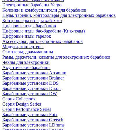
Электронные барабаны Yargo
Колонки и комбоусилители для барабанов
Пэды, тарелки, контроллеры для электронных барабанов
Контроллеры и пэды хай-хэта
Цифровые пэды барабанов
Цифровые пэды бас-барабана (Кик-пэды)
Цифровые пэды тарелок
Аксессуары для электронных барабанов
Модули, конвертеры
Сэмплеры, драм-машины
Рамы, держатели, клэмпы для электронных барабанов
Чехлы для электроники
Акустические барабаны
Барабанные установки Arcanum
Барабанные установки Brahner
Барабанные установки DDS
Барабанные установки Dixon
Барабанные установки DW
Серия Collector's
Серия Design Series
Серия Performance Series
Барабанные установки Foix
Барабанные установки Gretsch
Барабанные установки LDrums