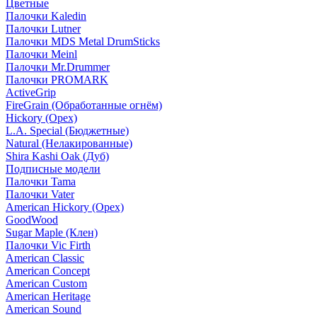
Цветные
Палочки Kaledin
Палочки Lutner
Палочки MDS Metal DrumSticks
Палочки Meinl
Палочки Mr.Drummer
Палочки PROMARK
ActiveGrip
FireGrain (Обработанные огнём)
Hickory (Орех)
L.A. Special (Бюджетные)
Natural (Нелакированные)
Shira Kashi Oak (Дуб)
Подписные модели
Палочки Tama
Палочки Vater
American Hickory (Орех)
GoodWood
Sugar Maple (Клен)
Палочки Vic Firth
American Classic
American Concept
American Custom
American Heritage
American Sound