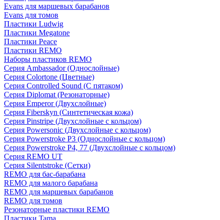
Evans для маршевых барабанов
Evans для томов
Пластики Ludwig
Пластики Megatone
Пластики Peace
Пластики REMO
Наборы пластиков REMO
Серия Ambassador (Однослойные)
Серия Colortone (Цветные)
Серия Controlled Sound (С пятаком)
Серия Diplomat (Резонаторные)
Серия Emperor (Двухслойные)
Серия Fiberskyn (Синтетическая кожа)
Серия Pinstripe (Двухслойные с кольцом)
Серия Powersonic (Двухслойные с кольцом)
Серия Powerstroke P3 (Однослойные с кольцом)
Серия Powerstroke P4, 77 (Двухслойные с кольцом)
Серия REMO UT
Серия Silentstroke (Сетки)
REMO для бас-барабана
REMO для малого барабана
REMO для маршевых барабанов
REMO для томов
Резонаторные пластики REMO
Пластики Tama