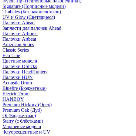
Nylon Tip (Нейлоновые наконечники)
Signature (Подписные модели)
Timbales (Без наконечников)
UV и Glow (Светящиеся)
Палочки Ahead
Запчасти для палочек Ahead
Палочки Arborea
Палочки Artbeat
American Series
Classic Series
Eco Line
Цветные модели
Палочки DSticks
Палочки HeadHunters
Палочки HUN
Acoustic Drum
Bluefire (Бюджетные)
Electric Drum
HANBOY
Premium Hickory (Орех)
Premium Oak (Дуб)
Qi (Бюджетные)
Starry (с блёстками)
Маршевые модели
Флуоресцентные и UV