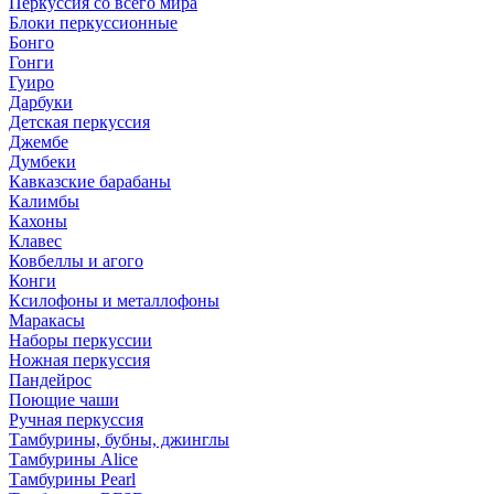
Перкуссия со всего мира
Блоки перкуссионные
Бонго
Гонги
Гуиро
Дарбуки
Детская перкуссия
Джембе
Думбеки
Кавказские барабаны
Калимбы
Кахоны
Клавес
Ковбеллы и агого
Конги
Ксилофоны и металлофоны
Маракасы
Наборы перкуссии
Ножная перкуссия
Пандейрос
Поющие чаши
Ручная перкуссия
Тамбурины, бубны, джинглы
Тамбурины Alice
Тамбурины Pearl