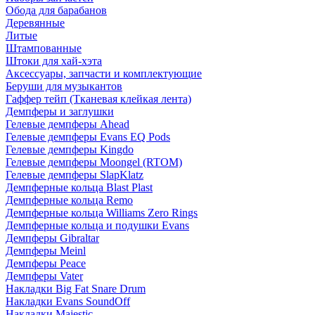
Обода для барабанов
Деревянные
Литые
Штампованные
Штоки для хай-хэта
Аксессуары, запчасти и комплектующие
Беруши для музыкантов
Гаффер тейп (Тканевая клейкая лента)
Демпферы и заглушки
Гелевые демпферы Ahead
Гелевые демпферы Evans EQ Pods
Гелевые демпферы Kingdo
Гелевые демпферы Moongel (RTOM)
Гелевые демпферы SlapKlatz
Демпферные кольца Blast Plast
Демпферные кольца Remo
Демпферные кольца Williams Zero Rings
Демпферные кольца и подушки Evans
Демпферы Gibraltar
Демпферы Meinl
Демпферы Peace
Демпферы Vater
Накладки Big Fat Snare Drum
Накладки Evans SoundOff
Накладки Majestic