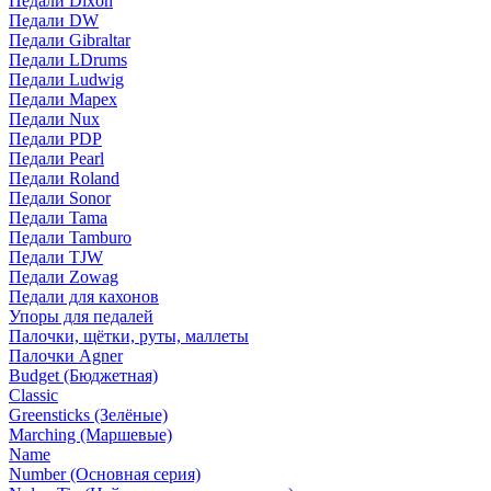
Педали Dixon
Педали DW
Педали Gibraltar
Педали LDrums
Педали Ludwig
Педали Mapex
Педали Nux
Педали PDP
Педали Pearl
Педали Roland
Педали Sonor
Педали Tama
Педали Tamburo
Педали TJW
Педали Zowag
Педали для кахонов
Упоры для педалей
Палочки, щётки, руты, маллеты
Палочки Agner
Budget (Бюджетная)
Classic
Greensticks (Зелёные)
Marching (Маршевые)
Name
Number (Основная серия)