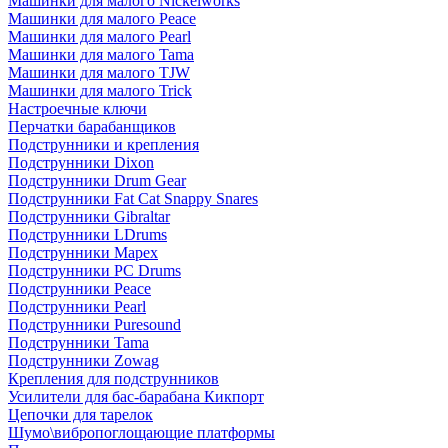
Машинки для малого Nickelworks
Машинки для малого Peace
Машинки для малого Pearl
Машинки для малого Tama
Машинки для малого TJW
Машинки для малого Trick
Настроечные ключи
Перчатки барабанщиков
Подструнники и крепления
Подструнники Dixon
Подструнники Drum Gear
Подструнники Fat Cat Snappy Snares
Подструнники Gibraltar
Подструнники LDrums
Подструнники Mapex
Подструнники PC Drums
Подструнники Peace
Подструнники Pearl
Подструнники Puresound
Подструнники Tama
Подструнники Zowag
Крепления для подструнников
Усилители для бас-барабана Кикпорт
Цепочки для тарелок
Шумо\вибропоглощающие платформы