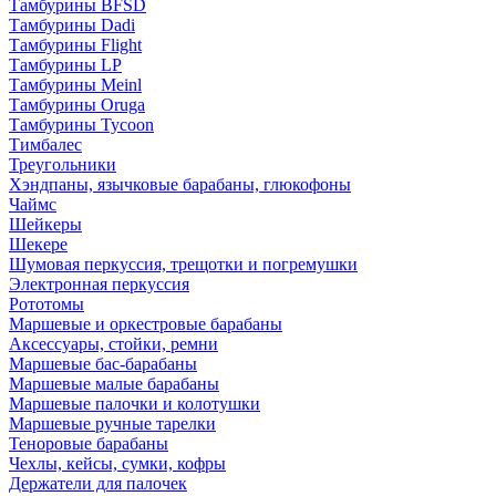
Тамбурины BFSD
Тамбурины Dadi
Тамбурины Flight
Тамбурины LP
Тамбурины Meinl
Тамбурины Oruga
Тамбурины Tycoon
Тимбалес
Треугольники
Хэндпаны, язычковые барабаны, глюкофоны
Чаймс
Шейкеры
Шекере
Шумовая перкуссия, трещотки и погремушки
Электронная перкуссия
Рототомы
Маршевые и оркестровые барабаны
Аксессуары, стойки, ремни
Маршевые бас-барабаны
Маршевые малые барабаны
Маршевые палочки и колотушки
Маршевые ручные тарелки
Теноровые барабаны
Чехлы, кейсы, сумки, кофры
Держатели для палочек