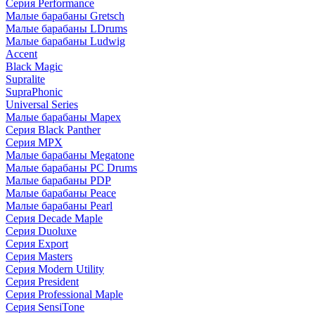
Серия Performance
Малые барабаны Gretsch
Малые барабаны LDrums
Малые барабаны Ludwig
Accent
Black Magic
Supralite
SupraPhonic
Universal Series
Малые барабаны Mapex
Серия Black Panther
Серия MPX
Малые барабаны Megatone
Малые барабаны PC Drums
Малые барабаны PDP
Малые барабаны Peace
Малые барабаны Pearl
Серия Decade Maple
Серия Duoluxe
Серия Export
Серия Masters
Серия Modern Utility
Серия President
Серия Professional Maple
Серия SensiTone