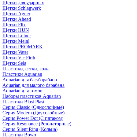
Щетки для ударных
Щетки Schlagwerk
Щетки Agner
Щетки Ahead
Щетки Flix
Щетки HUN
Щетки Lutner
Щетки Meinl
Щетки PROMARK
Щетки Vater
Щетки Vic Firth
Щетки Sela
Пластики, сетки, кожа
Пластики Aquarian
Aquarian для бас-барабана
Aquarian для малого барабана
Aquarian для томов
Наборы пластиков Aquarian
Пластики Blast Plast
Серия Classic (Однослойные)
Серия Modern (Двухслойные)
Серия Power Dot (С пятаком)
Серия Resonance (Резонаторные)
Серия Silent Ring (Кольца)
Пластики Bowo