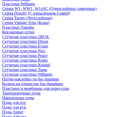
Пластики Williams
Серии W1, WW1, W1xSC (Однослойные глянцевые)
Серия Density (C напылением Coated)
Серия Target (Двухслойные)
Серия Vintage Tone (Кожа)
Пластики Yamaha
Кевларовые сетки
Сетчатые пластики 2BOX
Сетчатые пластики Dixon
Сетчатые пластики Evans
Сетчатые пластики Nux
Сетчатые пластики Peace
Сетчатые пластики Remo
Сетчатые пластики Roland
Сетчатые пластики Tama
Сетчатые пластики Williams
Патчи-наклейки на бас-барабан
Кольца на отверстие бас-барабана
Пластики и мембраны для перкуссии
Тренировочные пэды
Наколенные пэды
Пэды для ног
Пэды для рук
Пэды Agner
Пэды Arborea