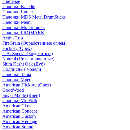
Цветные
Палочки Kaledin
Палочки Lutner
Палочки MDS Metal DrumSticks
Палочки Meinl
Палочки Mr.Drummer
Палочки PROMARK
ActiveGrip
FireGrain (Обработанные огнём)
Hickory (Орех)
L.A. Special (Бюджетные)
Natural (Нелакированные)
Shira Kashi Oak (Дуб)
Подписные модели
Палочки Tama
Палочки Vater
American Hickory (Орех)
GoodWood
Sugar Maple (Клен)
Палочки Vic Firth
American Classic
American Concept
American Custom
American Heritage
American Sound