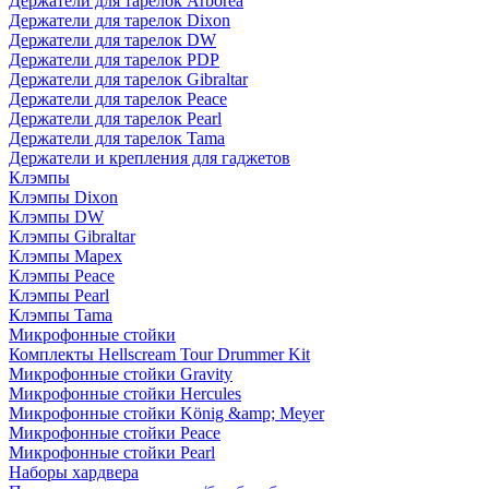
Держатели для тарелок Arborea
Держатели для тарелок Dixon
Держатели для тарелок DW
Держатели для тарелок PDP
Держатели для тарелок Gibraltar
Держатели для тарелок Peace
Держатели для тарелок Pearl
Держатели для тарелок Tama
Держатели и крепления для гаджетов
Клэмпы
Клэмпы Dixon
Клэмпы DW
Клэмпы Gibraltar
Клэмпы Mapex
Клэмпы Peace
Клэмпы Pearl
Клэмпы Tama
Микрофонные стойки
Комплекты Hellscream Tour Drummer Kit
Микрофонные стойки Gravity
Микрофонные стойки Hercules
Микрофонные стойки König &amp; Meyer
Микрофонные стойки Peace
Микрофонные стойки Pearl
Наборы хардвера