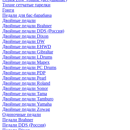
Тихие сетчатые тарелки
Гонги
Педали для бас-барабана
Двойные педали
Двойные педали Brahner
Двойные педали DDS (Россия)
Двойные педали Dixon
Двойные педали DW
Двойные педали EHWD
Двойные педали Gibraltar
Двойные педали LDrums
Двойные педали Mapex
Двойные педали PC Drums
Двойные педали PDP
Двойные педали Pearl
Двойные педали Roland
Двойные педали Sonor
Двойные педали Tama
Двойные педали Tamburo
Двойные педали Yamaha
Двойные педали Zowag
Одиночные педали
Педали Brahner
Педали DDS (Россия)