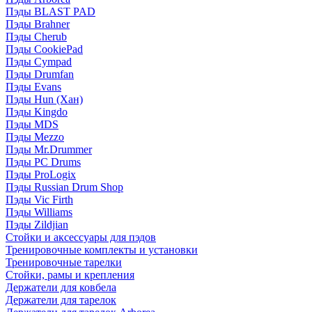
Пэды BLAST PAD
Пэды Brahner
Пэды Cherub
Пэды CookiePad
Пэды Cympad
Пэды Drumfan
Пэды Evans
Пэды Hun (Хан)
Пэды Kingdo
Пэды MDS
Пэды Mezzo
Пэды Mr.Drummer
Пэды PC Drums
Пэды ProLogix
Пэды Russian Drum Shop
Пэды Vic Firth
Пэды Williams
Пэды Zildjian
Стойки и аксессуары для пэдов
Тренировочные комплекты и установки
Тренировочные тарелки
Стойки, рамы и крепления
Держатели для ковбела
Держатели для тарелок