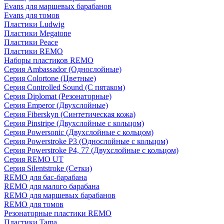
Evans для маршевых барабанов
Evans для томов
Пластики Ludwig
Пластики Megatone
Пластики Peace
Пластики REMO
Наборы пластиков REMO
Серия Ambassador (Однослойные)
Серия Colortone (Цветные)
Серия Controlled Sound (С пятаком)
Серия Diplomat (Резонаторные)
Серия Emperor (Двухслойные)
Серия Fiberskyn (Синтетическая кожа)
Серия Pinstripe (Двухслойные с кольцом)
Серия Powersonic (Двухслойные с кольцом)
Серия Powerstroke P3 (Однослойные с кольцом)
Серия Powerstroke P4, 77 (Двухслойные с кольцом)
Серия REMO UT
Серия Silentstroke (Сетки)
REMO для бас-барабана
REMO для малого барабана
REMO для маршевых барабанов
REMO для томов
Резонаторные пластики REMO
Пластики Tama