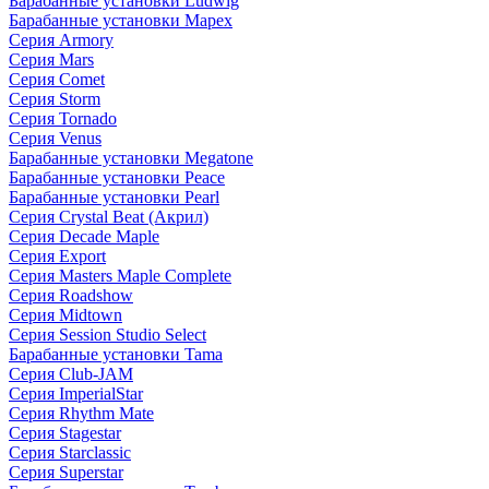
Барабанные установки Ludwig
Барабанные установки Mapex
Серия Armory
Серия Mars
Серия Comet
Серия Storm
Серия Tornado
Серия Venus
Барабанные установки Megatone
Барабанные установки Peace
Барабанные установки Pearl
Серия Crystal Beat (Акрил)
Серия Decade Maple
Серия Export
Серия Masters Maple Complete
Серия Roadshow
Серия Midtown
Серия Session Studio Select
Барабанные установки Tama
Серия Club-JAM
Серия ImperialStar
Серия Rhythm Mate
Серия Stagestar
Серия Starclassic
Серия Superstar