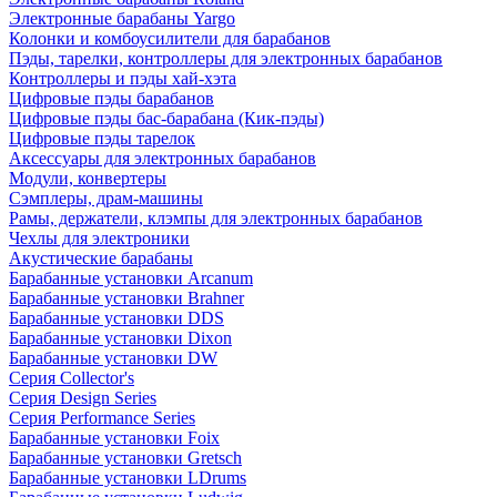
Электронные барабаны Yargo
Колонки и комбоусилители для барабанов
Пэды, тарелки, контроллеры для электронных барабанов
Контроллеры и пэды хай-хэта
Цифровые пэды барабанов
Цифровые пэды бас-барабана (Кик-пэды)
Цифровые пэды тарелок
Аксессуары для электронных барабанов
Модули, конвертеры
Сэмплеры, драм-машины
Рамы, держатели, клэмпы для электронных барабанов
Чехлы для электроники
Акустические барабаны
Барабанные установки Arcanum
Барабанные установки Brahner
Барабанные установки DDS
Барабанные установки Dixon
Барабанные установки DW
Серия Collector's
Серия Design Series
Серия Performance Series
Барабанные установки Foix
Барабанные установки Gretsch
Барабанные установки LDrums