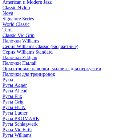
American и Modern Jazz
Classic Nylon
Nova
Signature Series
World Classic
Terra
Classic Vic Grip
Палочки Williams
Серия WIlliams Classic (Бюджетные)
Серия WIlliams Standard
Палочки Zildjian
Палочки Пылай
Оркестровые палочки, маллеты для перкуссии
Палочки для тренировок
Руты
Руты Agner
Руты Ahead
Руты Flix
Руты Grig
Руты HUN
Руты Lutner
Руты PROMARK
Руты Schlagwerk
Руты Vic Firth
Руты Williams