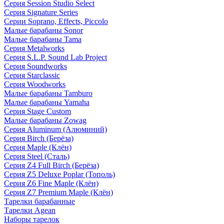
Серия Session Studio Select
Серия Signature Series
Серии Soprano, Effects, Piccolo
Малые барабаны Sonor
Малые барабаны Tama
Серия Metalworks
Серия S.L.P. Sound Lab Project
Серия Soundworks
Серия Starclassic
Серия Woodworks
Малые барабаны Tamburo
Малые барабаны Yamaha
Серия Stage Custom
Малые барабаны Zowag
Серия Aluminum (Алюминий)
Серия Birch (Берёза)
Серия Maple (Клён)
Серия Steel (Сталь)
Серия Z4 Full Birch (Берёза)
Серия Z5 Deluxe Poplar (Тополь)
Серия Z6 Fine Maple (Клён)
Серия Z7 Premium Maple (Клён)
Тарелки барабанные
Тарелки Agean
Наборы тарелок