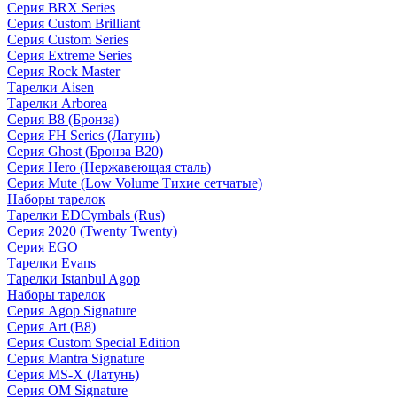
Серия BRX Series
Серия Custom Brilliant
Серия Custom Series
Серия Extreme Series
Серия Rock Master
Тарелки Aisen
Тарелки Arborea
Серия B8 (Бронза)
Серия FH Series (Латунь)
Серия Ghost (Бронза B20)
Серия Hero (Нержавеющая сталь)
Серия Mute (Low Volume Тихие сетчатые)
Наборы тарелок
Тарелки EDCymbals (Rus)
Серия 2020 (Twenty Twenty)
Серия EGO
Тарелки Evans
Тарелки Istanbul Agop
Наборы тарелок
Серия Agop Signature
Серия Art (B8)
Серия Custom Special Edition
Серия Mantra Signature
Серия MS-X (Латунь)
Серия OM Signature