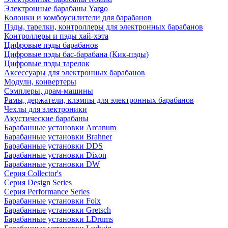
Электронные барабаны Yargo
Колонки и комбоусилители для барабанов
Пэды, тарелки, контроллеры для электронных барабанов
Контроллеры и пэды хай-хэта
Цифровые пэды барабанов
Цифровые пэды бас-барабана (Кик-пэды)
Цифровые пэды тарелок
Аксессуары для электронных барабанов
Модули, конвертеры
Сэмплеры, драм-машины
Рамы, держатели, клэмпы для электронных барабанов
Чехлы для электроники
Акустические барабаны
Барабанные установки Arcanum
Барабанные установки Brahner
Барабанные установки DDS
Барабанные установки Dixon
Барабанные установки DW
Серия Collector's
Серия Design Series
Серия Performance Series
Барабанные установки Foix
Барабанные установки Gretsch
Барабанные установки LDrums