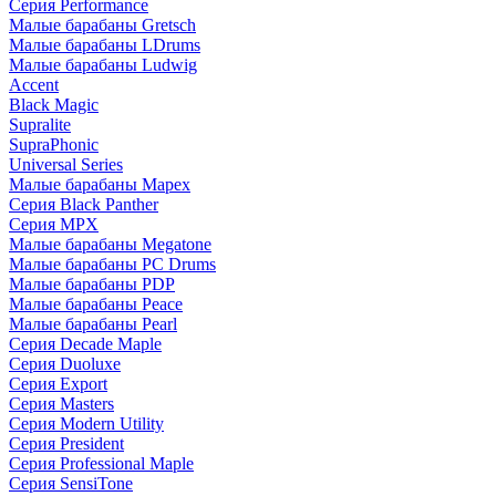
Серия Performance
Малые барабаны Gretsch
Малые барабаны LDrums
Малые барабаны Ludwig
Accent
Black Magic
Supralite
SupraPhonic
Universal Series
Малые барабаны Mapex
Серия Black Panther
Серия MPX
Малые барабаны Megatone
Малые барабаны PC Drums
Малые барабаны PDP
Малые барабаны Peace
Малые барабаны Pearl
Серия Decade Maple
Серия Duoluxe
Серия Export
Серия Masters
Серия Modern Utility
Серия President
Серия Professional Maple
Серия SensiTone