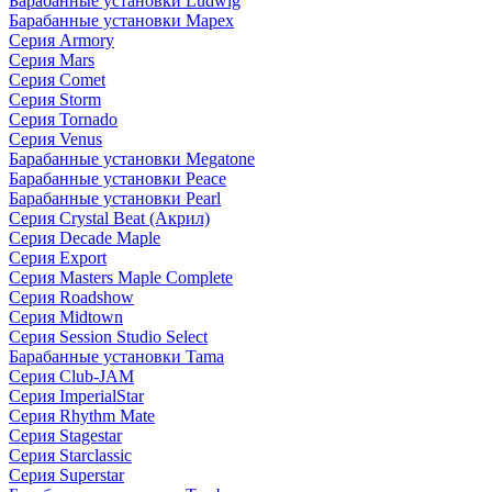
Барабанные установки Ludwig
Барабанные установки Mapex
Серия Armory
Серия Mars
Серия Comet
Серия Storm
Серия Tornado
Серия Venus
Барабанные установки Megatone
Барабанные установки Peace
Барабанные установки Pearl
Серия Crystal Beat (Акрил)
Серия Decade Maple
Серия Export
Серия Masters Maple Complete
Серия Roadshow
Серия Midtown
Серия Session Studio Select
Барабанные установки Tama
Серия Club-JAM
Серия ImperialStar
Серия Rhythm Mate
Серия Stagestar
Серия Starclassic
Серия Superstar