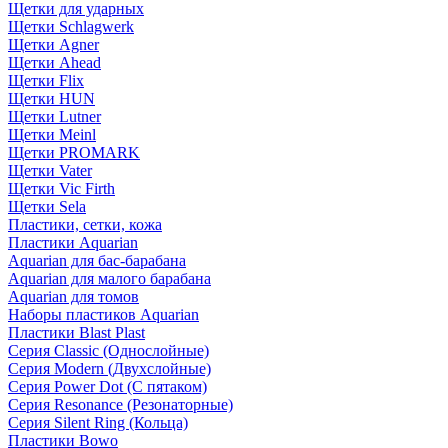
Щетки для ударных
Щетки Schlagwerk
Щетки Agner
Щетки Ahead
Щетки Flix
Щетки HUN
Щетки Lutner
Щетки Meinl
Щетки PROMARK
Щетки Vater
Щетки Vic Firth
Щетки Sela
Пластики, сетки, кожа
Пластики Aquarian
Aquarian для бас-барабана
Aquarian для малого барабана
Aquarian для томов
Наборы пластиков Aquarian
Пластики Blast Plast
Серия Classic (Однослойные)
Серия Modern (Двухслойные)
Серия Power Dot (С пятаком)
Серия Resonance (Резонаторные)
Серия Silent Ring (Кольца)
Пластики Bowo