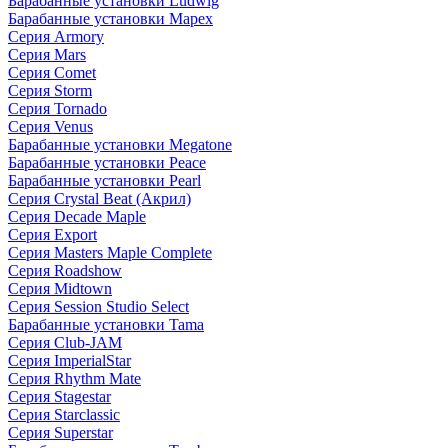
Барабанные установки Ludwig
Барабанные установки Mapex
Серия Armory
Серия Mars
Серия Comet
Серия Storm
Серия Tornado
Серия Venus
Барабанные установки Megatone
Барабанные установки Peace
Барабанные установки Pearl
Серия Crystal Beat (Акрил)
Серия Decade Maple
Серия Export
Серия Masters Maple Complete
Серия Roadshow
Серия Midtown
Серия Session Studio Select
Барабанные установки Tama
Серия Club-JAM
Серия ImperialStar
Серия Rhythm Mate
Серия Stagestar
Серия Starclassic
Серия Superstar