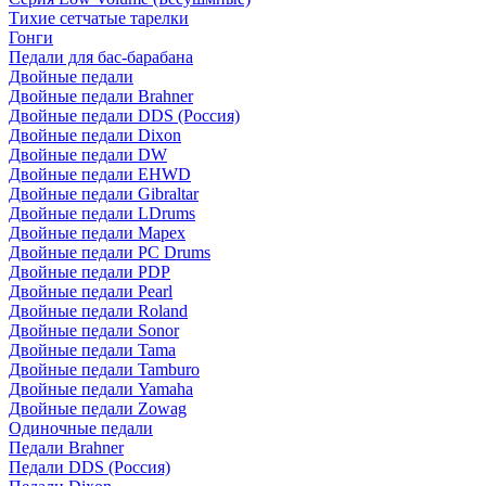
Тихие сетчатые тарелки
Гонги
Педали для бас-барабана
Двойные педали
Двойные педали Brahner
Двойные педали DDS (Россия)
Двойные педали Dixon
Двойные педали DW
Двойные педали EHWD
Двойные педали Gibraltar
Двойные педали LDrums
Двойные педали Mapex
Двойные педали PC Drums
Двойные педали PDP
Двойные педали Pearl
Двойные педали Roland
Двойные педали Sonor
Двойные педали Tama
Двойные педали Tamburo
Двойные педали Yamaha
Двойные педали Zowag
Одиночные педали
Педали Brahner
Педали DDS (Россия)