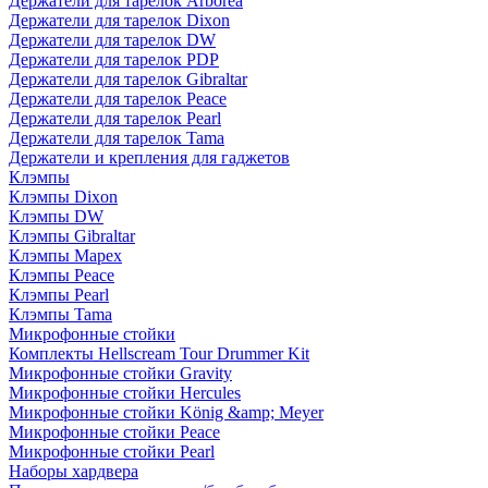
Держатели для тарелок Arborea
Держатели для тарелок Dixon
Держатели для тарелок DW
Держатели для тарелок PDP
Держатели для тарелок Gibraltar
Держатели для тарелок Peace
Держатели для тарелок Pearl
Держатели для тарелок Tama
Держатели и крепления для гаджетов
Клэмпы
Клэмпы Dixon
Клэмпы DW
Клэмпы Gibraltar
Клэмпы Mapex
Клэмпы Peace
Клэмпы Pearl
Клэмпы Tama
Микрофонные стойки
Комплекты Hellscream Tour Drummer Kit
Микрофонные стойки Gravity
Микрофонные стойки Hercules
Микрофонные стойки König &amp; Meyer
Микрофонные стойки Peace
Микрофонные стойки Pearl
Наборы хардвера