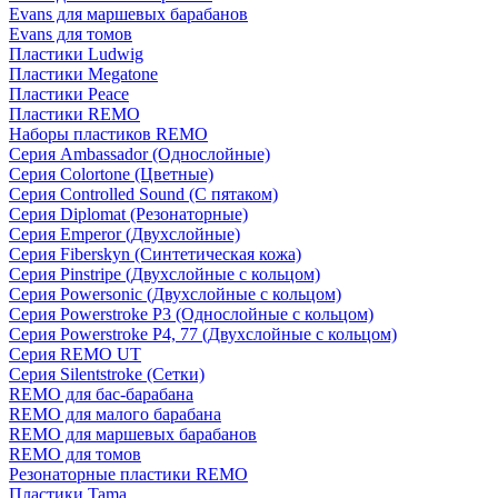
Evans для маршевых барабанов
Evans для томов
Пластики Ludwig
Пластики Megatone
Пластики Peace
Пластики REMO
Наборы пластиков REMO
Серия Ambassador (Однослойные)
Серия Colortone (Цветные)
Серия Controlled Sound (С пятаком)
Серия Diplomat (Резонаторные)
Серия Emperor (Двухслойные)
Серия Fiberskyn (Синтетическая кожа)
Серия Pinstripe (Двухслойные с кольцом)
Серия Powersonic (Двухслойные с кольцом)
Серия Powerstroke P3 (Однослойные с кольцом)
Серия Powerstroke P4, 77 (Двухслойные с кольцом)
Серия REMO UT
Серия Silentstroke (Сетки)
REMO для бас-барабана
REMO для малого барабана
REMO для маршевых барабанов
REMO для томов
Резонаторные пластики REMO
Пластики Tama