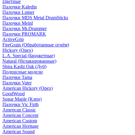
Цветные
Палочки Kaledin
Палочки Lutner
Палочки MDS Metal DrumSticks
Палочки Meinl
Палочки Mr.Drummer
Палочки PROMARK
ActiveGrip
FireGrain (Обработанные огнём)
Hickory (Орех)
L.A. Special (Бюджетные)
Natural (Нелакированные)
Shira Kashi Oak (Дуб)
Подписные модели
Палочки Tama
Палочки Vater
American Hickory (Орех)
GoodWood
Sugar Maple (Клен)
Палочки Vic Firth
American Classic
American Concept
American Custom
American Heritage
American Sound