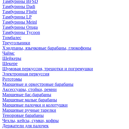
Тамбурины BFSD
Тамбурины Dadi
Тамбурины Flight
Тамбурины LP
Тамбурины Meinl
Тамбурины Oruga
Тамбурины Tycoon
Тимбалес
Треугольники
Хэндпаны, язычковые барабаны, глюкофоны
Чаймс
Шейкеры
Шекере
Шумовая перкуссия, трещотки и погремушки
Электронная перкуссия
Рототомы
Маршевые и оркестровые барабаны
Аксессуары, стойки, ремни
Маршевые бас-барабаны
Маршевые малые барабаны
Маршевые палочки и колотушки
Маршевые ручные тарелки
Теноровые барабаны
Чехлы, кейсы, сумки, кофры
Держатели для палочек