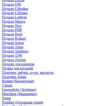
Педали Dixon
Педали DW
Педали Gibraltar
Педали LDrums
Педали Ludwig
Педали Mapex
Педали Nux
Педали PDP
Педали Pearl
Педали Roland
Педали Sonor
Педали Tama
Педали Tamburo
Педали TJW
Педали Zowag
Педали для кахонов
Упоры для педалей
Палочки, щётки, руты, маллеты
Палочки Agner
Budget (Бюджетная)
Classic
Greensticks (Зелёные)
Marching (Маршевые)
Name
Number (Основная серия)