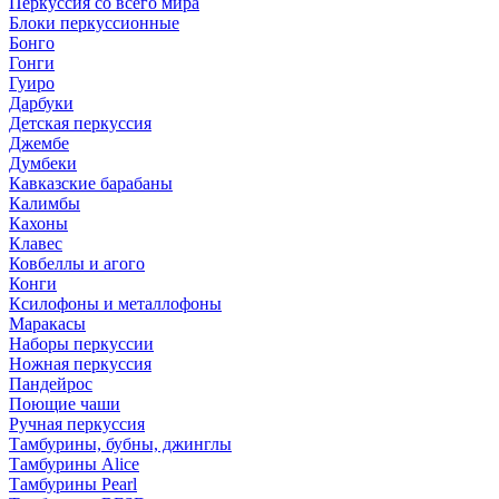
Перкуссия со всего мира
Блоки перкуссионные
Бонго
Гонги
Гуиро
Дарбуки
Детская перкуссия
Джембе
Думбеки
Кавказские барабаны
Калимбы
Кахоны
Клавес
Ковбеллы и агого
Конги
Ксилофоны и металлофоны
Маракасы
Наборы перкуссии
Ножная перкуссия
Пандейрос
Поющие чаши
Ручная перкуссия
Тамбурины, бубны, джинглы
Тамбурины Alice
Тамбурины Pearl