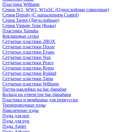
Пластики Williams
Серии W1, WW1, W1xSC (Однослойные глянцевые)
Серия Density (C напылением Coated)
Серия Target (Двухслойные)
Серия Vintage Tone (Кожа)
Пластики Yamaha
Кевларовые сетки
Сетчатые пластики 2BOX
Сетчатые пластики Dixon
Сетчатые пластики Evans
Сетчатые пластики Nux
Сетчатые пластики Peace
Сетчатые пластики Remo
Сетчатые пластики Roland
Сетчатые пластики Tama
Сетчатые пластики Williams
Патчи-наклейки на бас-барабан
Кольца на отверстие бас-барабана
Пластики и мембраны для перкуссии
Тренировочные пэды
Наколенные пэды
Пэды для ног
Пэды для рук
Пэды Agner
Пэды Arborea