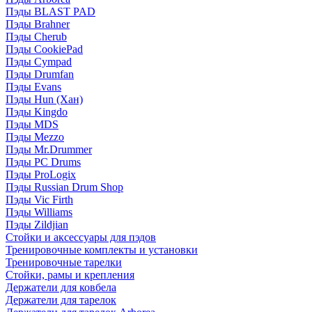
Пэды BLAST PAD
Пэды Brahner
Пэды Cherub
Пэды CookiePad
Пэды Cympad
Пэды Drumfan
Пэды Evans
Пэды Hun (Хан)
Пэды Kingdo
Пэды MDS
Пэды Mezzo
Пэды Mr.Drummer
Пэды PC Drums
Пэды ProLogix
Пэды Russian Drum Shop
Пэды Vic Firth
Пэды Williams
Пэды Zildjian
Стойки и аксессуары для пэдов
Тренировочные комплекты и установки
Тренировочные тарелки
Стойки, рамы и крепления
Держатели для ковбела
Держатели для тарелок