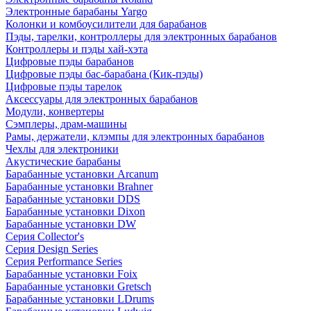
Электронные барабаны Yargo
Колонки и комбоусилители для барабанов
Пэды, тарелки, контроллеры для электронных барабанов
Контроллеры и пэды хай-хэта
Цифровые пэды барабанов
Цифровые пэды бас-барабана (Кик-пэды)
Цифровые пэды тарелок
Аксессуары для электронных барабанов
Модули, конвертеры
Сэмплеры, драм-машины
Рамы, держатели, клэмпы для электронных барабанов
Чехлы для электроники
Акустические барабаны
Барабанные установки Arcanum
Барабанные установки Brahner
Барабанные установки DDS
Барабанные установки Dixon
Барабанные установки DW
Серия Collector's
Серия Design Series
Серия Performance Series
Барабанные установки Foix
Барабанные установки Gretsch
Барабанные установки LDrums