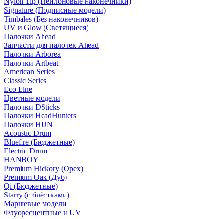
Nylon Tip (Нейлоновые наконечники)
Signature (Подписные модели)
Timbales (Без наконечников)
UV и Glow (Светящиеся)
Палочки Ahead
Запчасти для палочек Ahead
Палочки Arborea
Палочки Artbeat
American Series
Classic Series
Eco Line
Цветные модели
Палочки DSticks
Палочки HeadHunters
Палочки HUN
Acoustic Drum
Bluefire (Бюджетные)
Electric Drum
HANBOY
Premium Hickory (Орех)
Premium Oak (Дуб)
Qi (Бюджетные)
Starry (с блёстками)
Маршевые модели
Флуоресцентные и UV