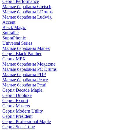
Серия Performance
Малые барабаны Gretsch
Малые барабаны LDrums
Малые барабаны Ludwig
Accent
Black Magic
Supralite
SupraPhonic
Universal Series
Малые барабаны Mapex
Серия Black Panther
Серия MPX
Малые барабаны Megatone
Малые барабаны PC Drums
Малые барабаны PDP
Малые барабаны Peace
Малые барабаны Pearl
Серия Decade Maple
Серия Duoluxe
Серия Export
Серия Masters
Серия Modern Utility
Серия President
Серия Professional Maple
Серия SensiTone