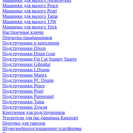
Машинки для малого Nickelworks
Машинки для малого Peace
Машинки для малого Pearl
Машинки для малого Tama
Машинки для малого TJW
Машинки для малого Trick
Настроечные ключи
Перчатки барабанщиков
Подструнники и крепления
Подструнники Dixon
Подструнники Drum Gear
Подструнники Fat Cat Snappy Snares
Подструнники Gibraltar
Подструнники LDrums
Подструнники Mapex
Подструнники PC Drums
Подструнники Peace
Подструнники Pearl
Подструнники Puresound
Подструнники Tama
Подструнники Zowag
Крепления для подструнников
Усилители для бас-барабана Кикпорт
Цепочки для тарелок
Шумо\вибропоглощающие платформы