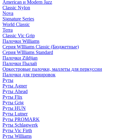
American и Modern Jazz
Classic Nylon
Nova
Signature Series
World Classic
Terra
Classic Vic Grip
Палочки Williams
Серия WIlliams Classic (Бюджетные)
Серия WIlliams Standard
Палочки Zildjian
Палочки Пылай
Оркестровые палочки, маллеты для перкуссии
Палочки для тренировок
Руты
Руты Agner
Руты Ahead
Руты Flix
Руты Grig
Руты HUN
Руты Lutner
Руты PROMARK
Руты Schlagwerk
Руты Vic Firth
Руты Williams