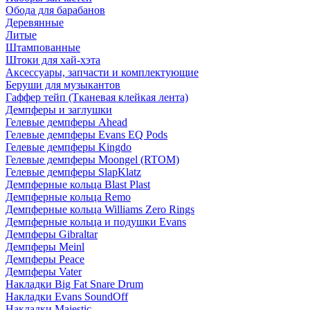
Обода для барабанов
Деревянные
Литые
Штампованные
Штоки для хай-хэта
Аксессуары, запчасти и комплектующие
Беруши для музыкантов
Гаффер тейп (Тканевая клейкая лента)
Демпферы и заглушки
Гелевые демпферы Ahead
Гелевые демпферы Evans EQ Pods
Гелевые демпферы Kingdo
Гелевые демпферы Moongel (RTOM)
Гелевые демпферы SlapKlatz
Демпферные кольца Blast Plast
Демпферные кольца Remo
Демпферные кольца Williams Zero Rings
Демпферные кольца и подушки Evans
Демпферы Gibraltar
Демпферы Meinl
Демпферы Peace
Демпферы Vater
Накладки Big Fat Snare Drum
Накладки Evans SoundOff
Накладки Majestic