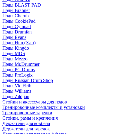
Пэды BLAST PAD
Пэды Brahner
Пэды Cherub
Пэды CookiePad
Пэды Cympad
Пэды Drumfan
Пэды Evans
Пэды Hun (Хан)
Пэды Kingdo
Пэды MDS
Пэды Mezzo
Пэды Mr.Drummer
Пэды PC Drums
Пэды ProLogix
Пэды Russian Drum Shop
Пэды Vic Firth
Пэды Williams
Пэды Zildjian
Стойки и аксессуары для пэдов
Тренировочные комплекты и установки
Тренировочные тарелки
Стойки, рамы и крепления
Держатели для ковбела
Держатели для тарелок