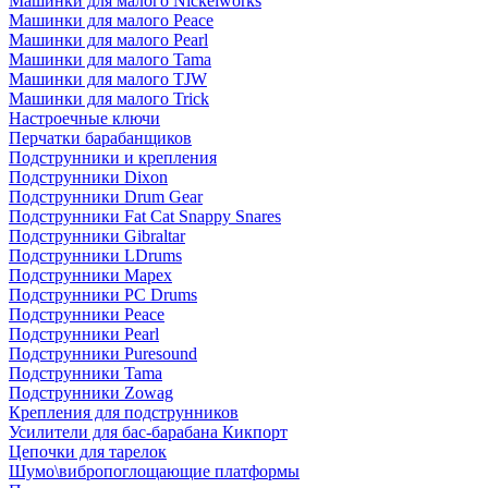
Машинки для малого Nickelworks
Машинки для малого Peace
Машинки для малого Pearl
Машинки для малого Tama
Машинки для малого TJW
Машинки для малого Trick
Настроечные ключи
Перчатки барабанщиков
Подструнники и крепления
Подструнники Dixon
Подструнники Drum Gear
Подструнники Fat Cat Snappy Snares
Подструнники Gibraltar
Подструнники LDrums
Подструнники Mapex
Подструнники PC Drums
Подструнники Peace
Подструнники Pearl
Подструнники Puresound
Подструнники Tama
Подструнники Zowag
Крепления для подструнников
Усилители для бас-барабана Кикпорт
Цепочки для тарелок
Шумо\вибропоглощающие платформы