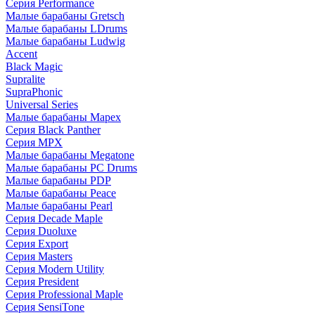
Серия Performance
Малые барабаны Gretsch
Малые барабаны LDrums
Малые барабаны Ludwig
Accent
Black Magic
Supralite
SupraPhonic
Universal Series
Малые барабаны Mapex
Серия Black Panther
Серия MPX
Малые барабаны Megatone
Малые барабаны PC Drums
Малые барабаны PDP
Малые барабаны Peace
Малые барабаны Pearl
Серия Decade Maple
Серия Duoluxe
Серия Export
Серия Masters
Серия Modern Utility
Серия President
Серия Professional Maple
Серия SensiTone