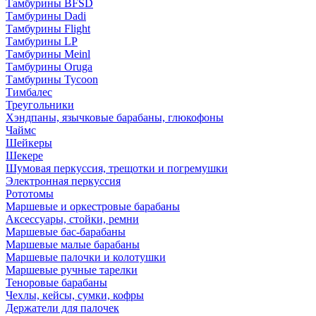
Тамбурины BFSD
Тамбурины Dadi
Тамбурины Flight
Тамбурины LP
Тамбурины Meinl
Тамбурины Oruga
Тамбурины Tycoon
Тимбалес
Треугольники
Хэндпаны, язычковые барабаны, глюкофоны
Чаймс
Шейкеры
Шекере
Шумовая перкуссия, трещотки и погремушки
Электронная перкуссия
Рототомы
Маршевые и оркестровые барабаны
Аксессуары, стойки, ремни
Маршевые бас-барабаны
Маршевые малые барабаны
Маршевые палочки и колотушки
Маршевые ручные тарелки
Теноровые барабаны
Чехлы, кейсы, сумки, кофры
Держатели для палочек