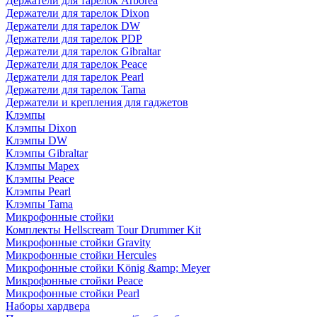
Держатели для тарелок Arborea
Держатели для тарелок Dixon
Держатели для тарелок DW
Держатели для тарелок PDP
Держатели для тарелок Gibraltar
Держатели для тарелок Peace
Держатели для тарелок Pearl
Держатели для тарелок Tama
Держатели и крепления для гаджетов
Клэмпы
Клэмпы Dixon
Клэмпы DW
Клэмпы Gibraltar
Клэмпы Mapex
Клэмпы Peace
Клэмпы Pearl
Клэмпы Tama
Микрофонные стойки
Комплекты Hellscream Tour Drummer Kit
Микрофонные стойки Gravity
Микрофонные стойки Hercules
Микрофонные стойки König &amp; Meyer
Микрофонные стойки Peace
Микрофонные стойки Pearl
Наборы хардвера