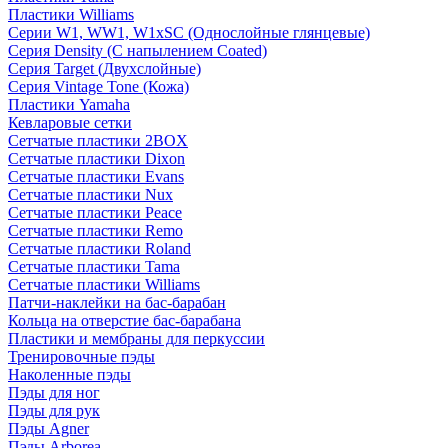
Пластики Williams
Серии W1, WW1, W1xSC (Однослойные глянцевые)
Серия Density (C напылением Coated)
Серия Target (Двухслойные)
Серия Vintage Tone (Кожа)
Пластики Yamaha
Кевларовые сетки
Сетчатые пластики 2BOX
Сетчатые пластики Dixon
Сетчатые пластики Evans
Сетчатые пластики Nux
Сетчатые пластики Peace
Сетчатые пластики Remo
Сетчатые пластики Roland
Сетчатые пластики Tama
Сетчатые пластики Williams
Патчи-наклейки на бас-барабан
Кольца на отверстие бас-барабана
Пластики и мембраны для перкуссии
Тренировочные пэды
Наколенные пэды
Пэды для ног
Пэды для рук
Пэды Agner
Пэды Arborea