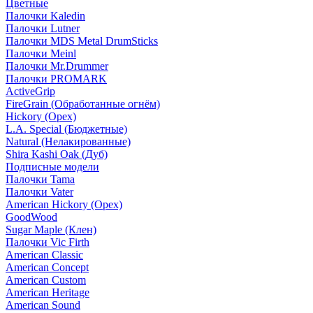
Цветные
Палочки Kaledin
Палочки Lutner
Палочки MDS Metal DrumSticks
Палочки Meinl
Палочки Mr.Drummer
Палочки PROMARK
ActiveGrip
FireGrain (Обработанные огнём)
Hickory (Орех)
L.A. Special (Бюджетные)
Natural (Нелакированные)
Shira Kashi Oak (Дуб)
Подписные модели
Палочки Tama
Палочки Vater
American Hickory (Орех)
GoodWood
Sugar Maple (Клен)
Палочки Vic Firth
American Classic
American Concept
American Custom
American Heritage
American Sound