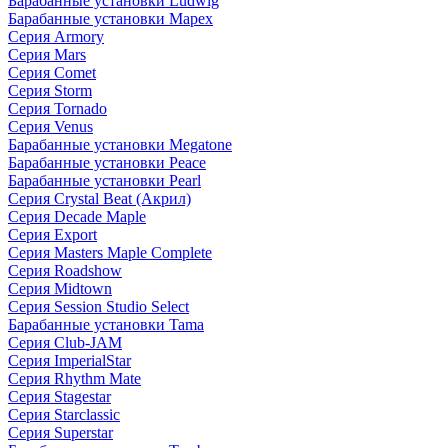
Барабанные установки Ludwig
Барабанные установки Mapex
Серия Armory
Серия Mars
Серия Comet
Серия Storm
Серия Tornado
Серия Venus
Барабанные установки Megatone
Барабанные установки Peace
Барабанные установки Pearl
Серия Crystal Beat (Акрил)
Серия Decade Maple
Серия Export
Серия Masters Maple Complete
Серия Roadshow
Серия Midtown
Серия Session Studio Select
Барабанные установки Tama
Серия Club-JAM
Серия ImperialStar
Серия Rhythm Mate
Серия Stagestar
Серия Starclassic
Серия Superstar