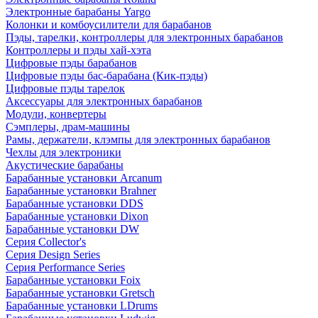
Электронные барабаны Yargo
Колонки и комбоусилители для барабанов
Пэды, тарелки, контроллеры для электронных барабанов
Контроллеры и пэды хай-хэта
Цифровые пэды барабанов
Цифровые пэды бас-барабана (Кик-пэды)
Цифровые пэды тарелок
Аксессуары для электронных барабанов
Модули, конвертеры
Сэмплеры, драм-машины
Рамы, держатели, клэмпы для электронных барабанов
Чехлы для электроники
Акустические барабаны
Барабанные установки Arcanum
Барабанные установки Brahner
Барабанные установки DDS
Барабанные установки Dixon
Барабанные установки DW
Серия Collector's
Серия Design Series
Серия Performance Series
Барабанные установки Foix
Барабанные установки Gretsch
Барабанные установки LDrums