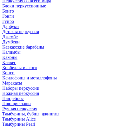
Перкуссия со всего мира
Блоки перкуссионные
Бонго
Гонги
Гуиро
Дарбуки
Детская перкуссия
Джембе
Думбеки
Кавказские барабаны
Калимбы
Кахоны
Клавес
Ковбеллы и агого
Конги
Ксилофоны и металлофоны
Маракасы
Наборы перкуссии
Ножная перкуссия
Пандейрос
Поющие чаши
Ручная перкуссия
Тамбурины, бубны, джинглы
Тамбурины Alice
Тамбурины Pearl