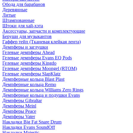
Обода для барабанов
Деревянные
Литые
Штампованные
Штоки для хай-хэта
Аксессуары, запчасти и комплектующие
Беруши для музыкантов
Гаффер тейп (Тканевая клейкая лента)
Демпферы и заглушки
Гелевые демпферы Ahead
Гелевые демпферы Evans EQ Pods
Гелевые демпферы Kingdo
Гелевые демпферы Moongel (RTOM)
Гелевые демпферы SlapKlatz
Демпферные кольца Blast Plast
Демпферные кольца Remo
Демпферные кольца Williams Zero Rings
Демпферные кольца и подушки Evans
Демпферы Gibraltar
Демпферы Meinl
Демпферы Peace
Демпферы Vater
Накладки Big Fat Snare Drum
Накладки Evans SoundOff
Накладки Majestic