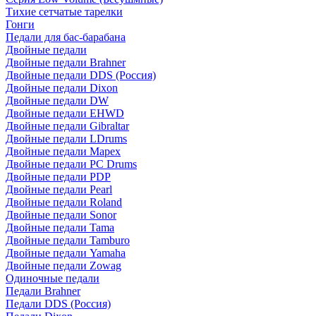
Тихие сетчатые тарелки
Гонги
Педали для бас-барабана
Двойные педали
Двойные педали Brahner
Двойные педали DDS (Россия)
Двойные педали Dixon
Двойные педали DW
Двойные педали EHWD
Двойные педали Gibraltar
Двойные педали LDrums
Двойные педали Mapex
Двойные педали PC Drums
Двойные педали PDP
Двойные педали Pearl
Двойные педали Roland
Двойные педали Sonor
Двойные педали Tama
Двойные педали Tamburo
Двойные педали Yamaha
Двойные педали Zowag
Одиночные педали
Педали Brahner
Педали DDS (Россия)