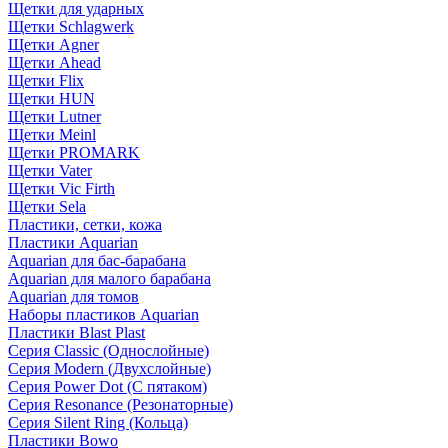
Щетки для ударных
Щетки Schlagwerk
Щетки Agner
Щетки Ahead
Щетки Flix
Щетки HUN
Щетки Lutner
Щетки Meinl
Щетки PROMARK
Щетки Vater
Щетки Vic Firth
Щетки Sela
Пластики, сетки, кожа
Пластики Aquarian
Aquarian для бас-барабана
Aquarian для малого барабана
Aquarian для томов
Наборы пластиков Aquarian
Пластики Blast Plast
Серия Classic (Однослойные)
Серия Modern (Двухслойные)
Серия Power Dot (С пятаком)
Серия Resonance (Резонаторные)
Серия Silent Ring (Кольца)
Пластики Bowo