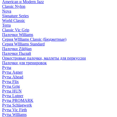
American и Modern Jazz
Classic Nylon
Nova
Signature Series
World Classic
Terra
Classic Vic Grip
Палочки Williams
Серия WIlliams Classic (Бюджетные)
Серия WIlliams Standard
Палочки Zildjian
Палочки Пылай
Оркестровые палочки, маллеты для перкуссии
Палочки для тренировок
Руты
Руты Agner
Руты Ahead
Руты Flix
Руты Grig
Руты HUN
Руты Lutner
Руты PROMARK
Руты Schlagwerk
Руты Vic Firth
Руты Williams