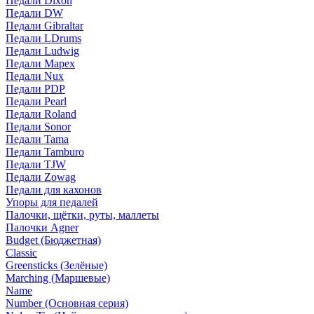
Педали Dixon
Педали DW
Педали Gibraltar
Педали LDrums
Педали Ludwig
Педали Mapex
Педали Nux
Педали PDP
Педали Pearl
Педали Roland
Педали Sonor
Педали Tama
Педали Tamburo
Педали TJW
Педали Zowag
Педали для кахонов
Упоры для педалей
Палочки, щётки, руты, маллеты
Палочки Agner
Budget (Бюджетная)
Classic
Greensticks (Зелёные)
Marching (Маршевые)
Name
Number (Основная серия)