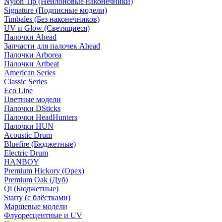
Nylon Tip (Нейлоновые наконечники)
Signature (Подписные модели)
Timbales (Без наконечников)
UV и Glow (Светящиеся)
Палочки Ahead
Запчасти для палочек Ahead
Палочки Arborea
Палочки Artbeat
American Series
Classic Series
Eco Line
Цветные модели
Палочки DSticks
Палочки HeadHunters
Палочки HUN
Acoustic Drum
Bluefire (Бюджетные)
Electric Drum
HANBOY
Premium Hickory (Орех)
Premium Oak (Дуб)
Qi (Бюджетные)
Starry (с блёстками)
Маршевые модели
Флуоресцентные и UV