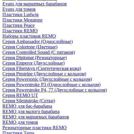
Evans для маршевых барабанов
Evans для томов
Пластики Ludwig
Пластики Megatone
Пластики Peace
Пластики REMO
Наборы пластиков REMO
Серия Ambassador (Однослойные)
Серия Colortone (Цветные)
Серия Controlled Sound (С пятаком)
Серия Diplomat (Резонаторные)
Серия Emperor (Двухслойные)
Серия Fiberskyn (Синтетическая кожа)
Серия Pinstripe (Двухслойные с кольцом)
Серия Powersonic (Двухслойные с кольцом)
Серия Powerstroke P3 (Однослойные с кольцом)
Серия Powerstroke P4, 77 (Двухслойные с кольцом)
Серия REMO UT
Серия Silentstroke (Сетки)
REMO для бас-барабана
REMO для малого барабана
REMO для маршевых барабанов
REMO для томов
Резонаторные пластики REMO
Пластики Tama