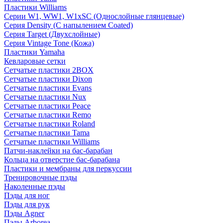
Пластики Williams
Серии W1, WW1, W1xSC (Однослойные глянцевые)
Серия Density (C напылением Coated)
Серия Target (Двухслойные)
Серия Vintage Tone (Кожа)
Пластики Yamaha
Кевларовые сетки
Сетчатые пластики 2BOX
Сетчатые пластики Dixon
Сетчатые пластики Evans
Сетчатые пластики Nux
Сетчатые пластики Peace
Сетчатые пластики Remo
Сетчатые пластики Roland
Сетчатые пластики Tama
Сетчатые пластики Williams
Патчи-наклейки на бас-барабан
Кольца на отверстие бас-барабана
Пластики и мембраны для перкуссии
Тренировочные пэды
Наколенные пэды
Пэды для ног
Пэды для рук
Пэды Agner
Пэды Arborea