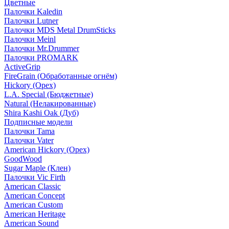
Цветные
Палочки Kaledin
Палочки Lutner
Палочки MDS Metal DrumSticks
Палочки Meinl
Палочки Mr.Drummer
Палочки PROMARK
ActiveGrip
FireGrain (Обработанные огнём)
Hickory (Орех)
L.A. Special (Бюджетные)
Natural (Нелакированные)
Shira Kashi Oak (Дуб)
Подписные модели
Палочки Tama
Палочки Vater
American Hickory (Орех)
GoodWood
Sugar Maple (Клен)
Палочки Vic Firth
American Classic
American Concept
American Custom
American Heritage
American Sound