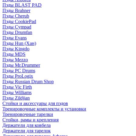
Пэды BLAST PAD
Пэды Brahner
Пэды Cherub
Пэды CookiePad
Пэды Cympad
Пэды Drumfan
Пэды Evans
Пэды Hun (Хан)
Пэды Kingdo
Пэды MDS
Пэды Mezzo
Пэды Mr.Drummer
Пэды PC Drums
Пэды ProLogix
Пэды Russian Drum Shop
Пэды Vic Firth
Пэды Williams
Пэды Zildjian
Стойки и аксессуары для пэдов
Тренировочные комплекты и установки
Тренировочные тарелки
Стойки, рамы и крепления
Держатели для ковбела
Держатели для тарелок