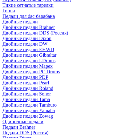
Тихие сетчатые тарелки
Гонги
Педали для бас-барабана
Двойные педали
Двойные педали Brahner
Двойные педали DDS (Россия)
Двойные педали Dixon
Двойные педали DW
Двойные педали EHWD
Двойные педали Gibraltar
Двойные педали LDrums
Двойные педали Mapex
Двойные педали PC Drums
Двойные педали PDP
Двойные педали Pearl
Двойные педали Roland
Двойные педали Sonor
Двойные педали Tama
Двойные педали Tamburo
Двойные педали Yamaha
Двойные педали Zowag
Одиночные педали
Педали Brahner
Педали DDS (Россия)