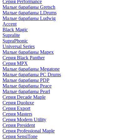
Серия Performance
Малые барабаны Gretsch
Малые барабаны LDrums
Малые барабаны Ludwig
Accent
Black Magic
Supralite
SupraPhonic
Universal Series
Малые барабаны Mapex
Серия Black Panther
Серия MPX
Малые барабаны Megatone
Малые барабаны PC Drums
Малые барабаны PDP
Малые барабаны Peace
Малые барабаны Pearl
Серия Decade Maple
Серия Duoluxe
Серия Export
Серия Masters
Серия Modern Utility
Серия President
Серия Professional Maple
Серия SensiTone