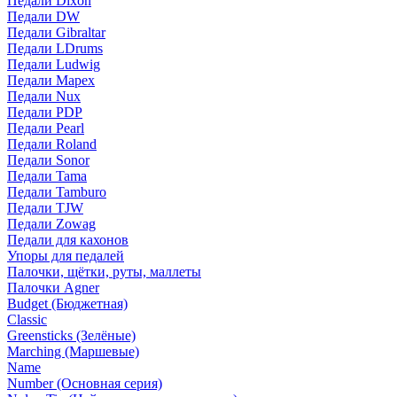
Педали Dixon
Педали DW
Педали Gibraltar
Педали LDrums
Педали Ludwig
Педали Mapex
Педали Nux
Педали PDP
Педали Pearl
Педали Roland
Педали Sonor
Педали Tama
Педали Tamburo
Педали TJW
Педали Zowag
Педали для кахонов
Упоры для педалей
Палочки, щётки, руты, маллеты
Палочки Agner
Budget (Бюджетная)
Classic
Greensticks (Зелёные)
Marching (Маршевые)
Name
Number (Основная серия)