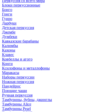
Перкуссия со всего мира
Блоки перкуссионные
Бонго
Гонги
Гуиро
Дарбуки
Детская перкуссия
Джембе
Думбеки
Кавказские барабаны
Калимбы
Кахоны
Клавес
Ковбеллы и агого
Конги
Ксилофоны и металлофоны
Маракасы
Наборы перкуссии
Ножная перкуссия
Пандейрос
Поющие чаши
Ручная перкуссия
Тамбурины, бубны, джинглы
Тамбурины Alice
Тамбурины Pearl