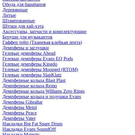
Обода для барабанов
Деревянные
Литые
Штампованные
Штоки для хай-хэта
Аксессуары, запчасти и комплектующие
Беруши для музыкантов
Гаффер тейп (Тканевая клейкая лента)
Демпферы и заглушки
Гелевые демпферы Ahead
Гелевые демпферы Evans EQ Pods
Гелевые демпферы Kingdo
Гелевые демпферы Moongel (RTOM)
Гелевые демпферы SlapKlatz
Демпферные кольца Blast Plast
Демпферные кольца Remo
Демпферные кольца Williams Zero Rings
Демпферные кольца и подушки Evans
Демпферы Gibraltar
Демпферы Meinl
Демпферы Peace
Демпферы Vater
Накладки Big Fat Snare Drum
Накладки Evans SoundOff
Накладки Majestic