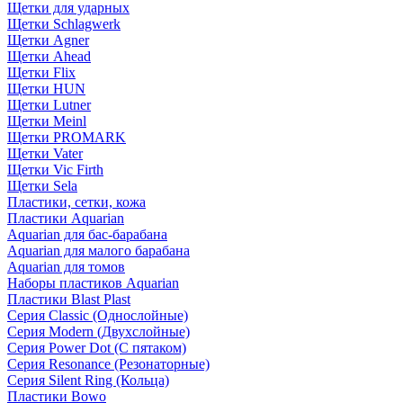
Щетки для ударных
Щетки Schlagwerk
Щетки Agner
Щетки Ahead
Щетки Flix
Щетки HUN
Щетки Lutner
Щетки Meinl
Щетки PROMARK
Щетки Vater
Щетки Vic Firth
Щетки Sela
Пластики, сетки, кожа
Пластики Aquarian
Aquarian для бас-барабана
Aquarian для малого барабана
Aquarian для томов
Наборы пластиков Aquarian
Пластики Blast Plast
Серия Classic (Однослойные)
Серия Modern (Двухслойные)
Серия Power Dot (С пятаком)
Серия Resonance (Резонаторные)
Серия Silent Ring (Кольца)
Пластики Bowo