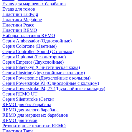
Evans для маршевых барабанов
Evans для томов
Пластики Ludwig
Пластики Megatone
Пластики Peace
Пластики REMO
Наборы пластиков REMO
Серия Ambassador (Однослойные)
Серия Colortone (Цветные)
Серия Controlled Sound (С пятаком)
Серия Diplomat (Резонаторные)
Серия Emperor (Двухслойные)
Серия Fiberskyn (Синтетическая кожа)
Серия Pinstripe (Двухслойные с кольцом)
Серия Powersonic (Двухслойные с кольцом)
Серия Powerstroke P3 (Однослойные с кольцом)
Серия Powerstroke P4, 77 (Двухслойные с кольцом)
Серия REMO UT
Серия Silentstroke (Сетки)
REMO для бас-барабана
REMO для малого барабана
REMO для маршевых барабанов
REMO для томов
Резонаторные пластики REMO
Пластики Tama