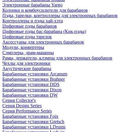
Электронные барабаны Yargo
Колонки и комбоусилители для барабанов
Пэды, тарелки, контроллеры для электронных барабанов
Контроллеры и пэды хай-хэта
Цифровые пэды барабанов
Цифровые пэды бас-барабана (Кик-пэды)
Цифровые пэды тарелок
Аксессуары для электронных барабанов
Модули, конвертеры
Сэмплеры, драм-машины
Рамы, держатели, клэмпы для электронных барабанов
Чехлы для электроники
Акустические барабаны
Барабанные установки Arcanum
Барабанные установки Brahner
Барабанные установки DDS
Барабанные установки Dixon
Барабанные установки DW
Серия Collector's
Серия Design Series
Серия Performance Series
Барабанные установки Foix
Барабанные установки Gretsch
Барабанные установки LDrums