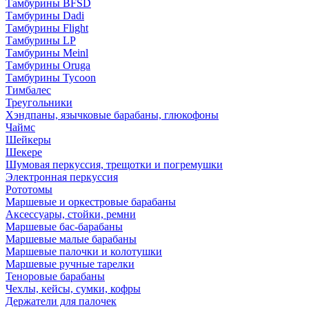
Тамбурины BFSD
Тамбурины Dadi
Тамбурины Flight
Тамбурины LP
Тамбурины Meinl
Тамбурины Oruga
Тамбурины Tycoon
Тимбалес
Треугольники
Хэндпаны, язычковые барабаны, глюкофоны
Чаймс
Шейкеры
Шекере
Шумовая перкуссия, трещотки и погремушки
Электронная перкуссия
Рототомы
Маршевые и оркестровые барабаны
Аксессуары, стойки, ремни
Маршевые бас-барабаны
Маршевые малые барабаны
Маршевые палочки и колотушки
Маршевые ручные тарелки
Теноровые барабаны
Чехлы, кейсы, сумки, кофры
Держатели для палочек