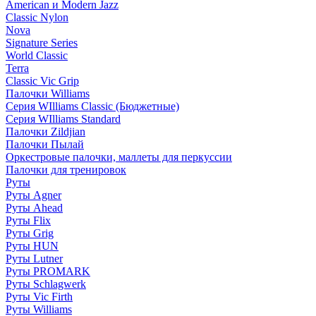
American и Modern Jazz
Classic Nylon
Nova
Signature Series
World Classic
Terra
Classic Vic Grip
Палочки Williams
Серия WIlliams Classic (Бюджетные)
Серия WIlliams Standard
Палочки Zildjian
Палочки Пылай
Оркестровые палочки, маллеты для перкуссии
Палочки для тренировок
Руты
Руты Agner
Руты Ahead
Руты Flix
Руты Grig
Руты HUN
Руты Lutner
Руты PROMARK
Руты Schlagwerk
Руты Vic Firth
Руты Williams