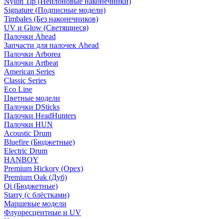
Nylon Tip (Нейлоновые наконечники)
Signature (Подписные модели)
Timbales (Без наконечников)
UV и Glow (Светящиеся)
Палочки Ahead
Запчасти для палочек Ahead
Палочки Arborea
Палочки Artbeat
American Series
Classic Series
Eco Line
Цветные модели
Палочки DSticks
Палочки HeadHunters
Палочки HUN
Acoustic Drum
Bluefire (Бюджетные)
Electric Drum
HANBOY
Premium Hickory (Орех)
Premium Oak (Дуб)
Qi (Бюджетные)
Starry (с блёстками)
Маршевые модели
Флуоресцентные и UV