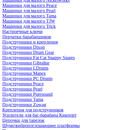
Машинки для малого Nickelworks
Машинки для малого Peace
Машинки для малого Pearl
Машинки для малого Tama
Машинки для малого TJW
Машинки для малого Trick
Настроечные ключи
Перчатки барабанщиков
Подструнники и крепления
Подструнники Dixon
Подструнники Drum Gear
Подструнники Fat Cat Snappy Snares
Подструнники Gibraltar
Подструнники LDrums
Подструнники Mapex
Подструнники PC Drums
Подструнники Peace
Подструнники Pearl
Подструнники Puresound
Подструнники Tama
Подструнники Zowag
Крепления для подструнников
Усилители для бас-барабана Кикпорт
Цепочки для тарелок
Шумо\вибропоглощающие платформы