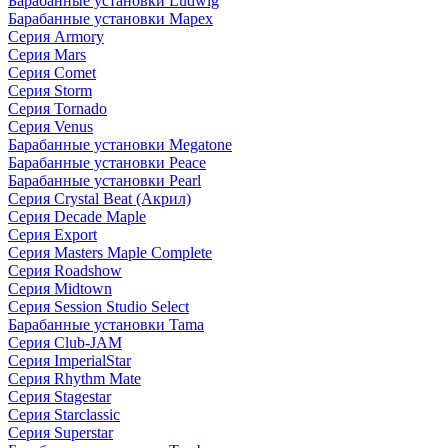
Барабанные установки Ludwig
Барабанные установки Mapex
Серия Armory
Серия Mars
Серия Comet
Серия Storm
Серия Tornado
Серия Venus
Барабанные установки Megatone
Барабанные установки Peace
Барабанные установки Pearl
Серия Crystal Beat (Акрил)
Серия Decade Maple
Серия Export
Серия Masters Maple Complete
Серия Roadshow
Серия Midtown
Серия Session Studio Select
Барабанные установки Tama
Серия Club-JAM
Серия ImperialStar
Серия Rhythm Mate
Серия Stagestar
Серия Starclassic
Серия Superstar