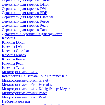
Держатели для тарелок Arborea
Держатели для тарелок Dixon
Держатели для тарелок DW
Держатели для тарелок PDP
Держатели для тарелок Gibraltar
Держатели для тарелок Peace
Держатели для тарелок Pearl
Держатели для тарелок Tama
Держатели и крепления для гаджетов
Клэмпы
Клэмпы Dixon
Клэмпы DW
Клэмпы Gibraltar
Клэмпы Mapex
Клэмпы Peace
Клэмпы Pearl
Клэмпы Tama
Микрофонные стойки
Комплекты Hellscream Tour Drummer Kit
Микрофонные стойки Gravity
Микрофонные стойки Hercules
Микрофонные стойки König &amp; Meyer
Микрофонные стойки Peace
Микрофонные стойки Pearl
Наборы хардвера