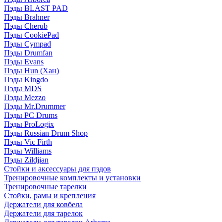
Пэды BLAST PAD
Пэды Brahner
Пэды Cherub
Пэды CookiePad
Пэды Cympad
Пэды Drumfan
Пэды Evans
Пэды Hun (Хан)
Пэды Kingdo
Пэды MDS
Пэды Mezzo
Пэды Mr.Drummer
Пэды PC Drums
Пэды ProLogix
Пэды Russian Drum Shop
Пэды Vic Firth
Пэды Williams
Пэды Zildjian
Стойки и аксессуары для пэдов
Тренировочные комплекты и установки
Тренировочные тарелки
Стойки, рамы и крепления
Держатели для ковбела
Держатели для тарелок