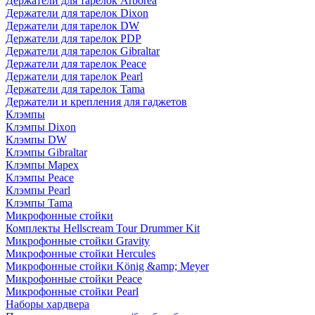
Держатели для тарелок Arborea
Держатели для тарелок Dixon
Держатели для тарелок DW
Держатели для тарелок PDP
Держатели для тарелок Gibraltar
Держатели для тарелок Peace
Держатели для тарелок Pearl
Держатели для тарелок Tama
Держатели и крепления для гаджетов
Клэмпы
Клэмпы Dixon
Клэмпы DW
Клэмпы Gibraltar
Клэмпы Mapex
Клэмпы Peace
Клэмпы Pearl
Клэмпы Tama
Микрофонные стойки
Комплекты Hellscream Tour Drummer Kit
Микрофонные стойки Gravity
Микрофонные стойки Hercules
Микрофонные стойки König &amp; Meyer
Микрофонные стойки Peace
Микрофонные стойки Pearl
Наборы хардвера