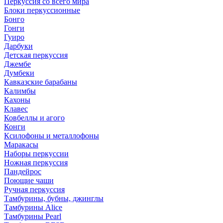
Перкуссия со всего мира
Блоки перкуссионные
Бонго
Гонги
Гуиро
Дарбуки
Детская перкуссия
Джембе
Думбеки
Кавказские барабаны
Калимбы
Кахоны
Клавес
Ковбеллы и агого
Конги
Ксилофоны и металлофоны
Маракасы
Наборы перкуссии
Ножная перкуссия
Пандейрос
Поющие чаши
Ручная перкуссия
Тамбурины, бубны, джинглы
Тамбурины Alice
Тамбурины Pearl