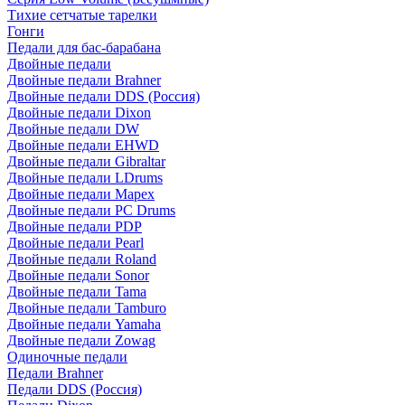
Тихие сетчатые тарелки
Гонги
Педали для бас-барабана
Двойные педали
Двойные педали Brahner
Двойные педали DDS (Россия)
Двойные педали Dixon
Двойные педали DW
Двойные педали EHWD
Двойные педали Gibraltar
Двойные педали LDrums
Двойные педали Mapex
Двойные педали PC Drums
Двойные педали PDP
Двойные педали Pearl
Двойные педали Roland
Двойные педали Sonor
Двойные педали Tama
Двойные педали Tamburo
Двойные педали Yamaha
Двойные педали Zowag
Одиночные педали
Педали Brahner
Педали DDS (Россия)