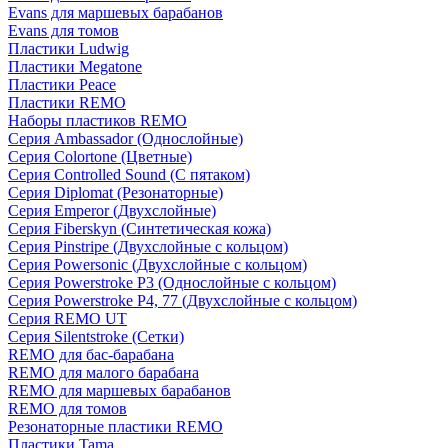
Evans для маршевых барабанов
Evans для томов
Пластики Ludwig
Пластики Megatone
Пластики Peace
Пластики REMO
Наборы пластиков REMO
Серия Ambassador (Однослойные)
Серия Colortone (Цветные)
Серия Controlled Sound (С пятаком)
Серия Diplomat (Резонаторные)
Серия Emperor (Двухслойные)
Серия Fiberskyn (Синтетическая кожа)
Серия Pinstripe (Двухслойные с кольцом)
Серия Powersonic (Двухслойные с кольцом)
Серия Powerstroke P3 (Однослойные с кольцом)
Серия Powerstroke P4, 77 (Двухслойные с кольцом)
Серия REMO UT
Серия Silentstroke (Сетки)
REMO для бас-барабана
REMO для малого барабана
REMO для маршевых барабанов
REMO для томов
Резонаторные пластики REMO
Пластики Tama