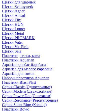
Щетки для ударных
Щетки Schlagwerk
Щетки Agner
Щетки Ahead
Щетки Flix
Щетки HUN
Щетки Lutner
Щетки Meinl
Щетки PROMARK
Щетки Vater
Щетки Vic Firth
Щетки Sela
Пластики, сетки, кожа
Пластики Aquarian
Aquarian для бас-барабана
Aquarian для малого барабана
Aquarian для томов
Наборы пластиков Aquarian
Пластики Blast Plast
Серия Classic (Однослойные)
Серия Modern (Двухслойные)
Серия Power Dot (С пятаком)
Серия Resonance (Резонаторные)
Серия Silent Ring (Кольца)
Пластики Bowo