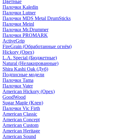
Цветные
Палочки Kaledin
Палочки Lutner
Палочки MDS Metal DrumSticks
Палочки Meinl
Палочки Mr.Drummer
Палочки PROMARK
ActiveGrip
FireGrain (Обработанные огнём)
Hickory (Орех)
L.A. Special (Бюджетные)
Natural (Нелакированные)
Shira Kashi Oak (Дуб)
Подписные модели
Палочки Tama
Палочки Vater
American Hickory (Орех)
GoodWood
Sugar Maple (Клен)
Палочки Vic Firth
American Classic
American Concept
American Custom
American Heritage
American Sound