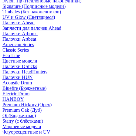
Nylon Tip (Нейлоновые наконечники)
Signature (Подписные модели)
Timbales (Без наконечников)
UV и Glow (Светящиеся)
Палочки Ahead
Запчасти для палочек Ahead
Палочки Arborea
Палочки Artbeat
American Series
Classic Series
Eco Line
Цветные модели
Палочки DSticks
Палочки HeadHunters
Палочки HUN
Acoustic Drum
Bluefire (Бюджетные)
Electric Drum
HANBOY
Premium Hickory (Орех)
Premium Oak (Дуб)
Qi (Бюджетные)
Starry (с блёстками)
Маршевые модели
Флуоресцентные и UV