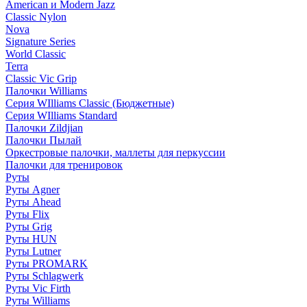
American и Modern Jazz
Classic Nylon
Nova
Signature Series
World Classic
Terra
Classic Vic Grip
Палочки Williams
Серия WIlliams Classic (Бюджетные)
Серия WIlliams Standard
Палочки Zildjian
Палочки Пылай
Оркестровые палочки, маллеты для перкуссии
Палочки для тренировок
Руты
Руты Agner
Руты Ahead
Руты Flix
Руты Grig
Руты HUN
Руты Lutner
Руты PROMARK
Руты Schlagwerk
Руты Vic Firth
Руты Williams