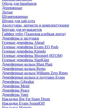
Обода для барабанов
Деревянные
Литые
Штампованные
Штоки для хай-хэта
Аксессуары, запчасти и комплектующие
Беруши для музыкантов
Гаффер тейп (Тканевая клейкая лента)
Демпферы и заглушки
Гелевые демпферы Ahead
Гелевые демпферы Evans EQ Pods
Гелевые демпферы Kingdo
Гелевые демпферы Moongel (RTOM)
Гелевые демпферы SlapKlatz
Демпферные кольца Blast Plast
Демпферные кольца Remo
Демпферные кольца Williams Zero Rings
Демпферные кольца и подушки Evans
Демпферы Gibraltar
Демпферы Meinl
Демпферы Peace
Демпферы Vater
Накладки Big Fat Snare Drum
Накладки Evans SoundOff
Накладки Majestic