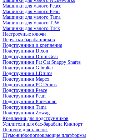
Машинки для малого Nickelworks
Машинки для малого Peace
Машинки для малого Pearl
Машинки для малого Tama
Машинки для малого TJW
Машинки для малого Trick
Настроечные ключи
Перчатки барабанщиков
Подструнники и крепления
Подструнники Dixon
Подструнники Drum Gear
Подструнники Fat Cat Snappy Snares
Подструнники Gibraltar
Подструнники LDrums
Подструнники Mapex
Подструнники PC Drums
Подструнники Peace
Подструнники Pearl
Подструнники Puresound
Подструнники Tama
Подструнники Zowag
Крепления для подструнников
Усилители для бас-барабана Кикпорт
Цепочки для тарелок
Шумо\вибропоглощающие платформы