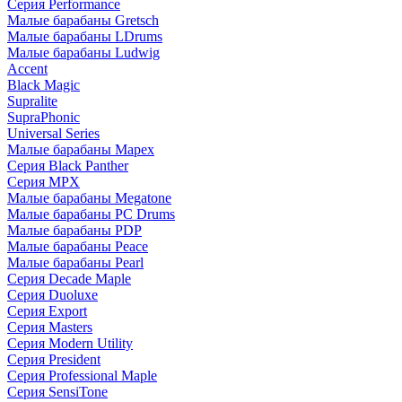
Серия Performance
Малые барабаны Gretsch
Малые барабаны LDrums
Малые барабаны Ludwig
Accent
Black Magic
Supralite
SupraPhonic
Universal Series
Малые барабаны Mapex
Серия Black Panther
Серия MPX
Малые барабаны Megatone
Малые барабаны PC Drums
Малые барабаны PDP
Малые барабаны Peace
Малые барабаны Pearl
Серия Decade Maple
Серия Duoluxe
Серия Export
Серия Masters
Серия Modern Utility
Серия President
Серия Professional Maple
Серия SensiTone