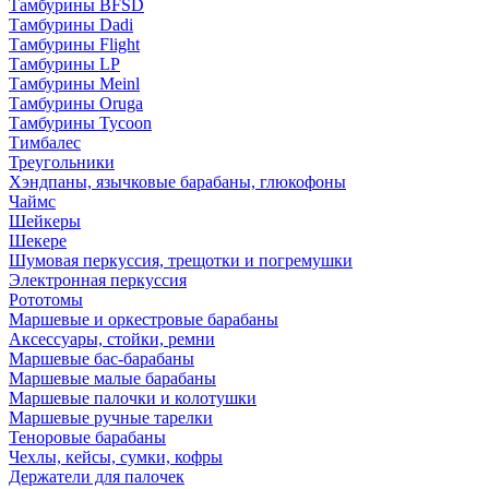
Тамбурины BFSD
Тамбурины Dadi
Тамбурины Flight
Тамбурины LP
Тамбурины Meinl
Тамбурины Oruga
Тамбурины Tycoon
Тимбалес
Треугольники
Хэндпаны, язычковые барабаны, глюкофоны
Чаймс
Шейкеры
Шекере
Шумовая перкуссия, трещотки и погремушки
Электронная перкуссия
Рототомы
Маршевые и оркестровые барабаны
Аксессуары, стойки, ремни
Маршевые бас-барабаны
Маршевые малые барабаны
Маршевые палочки и колотушки
Маршевые ручные тарелки
Теноровые барабаны
Чехлы, кейсы, сумки, кофры
Держатели для палочек