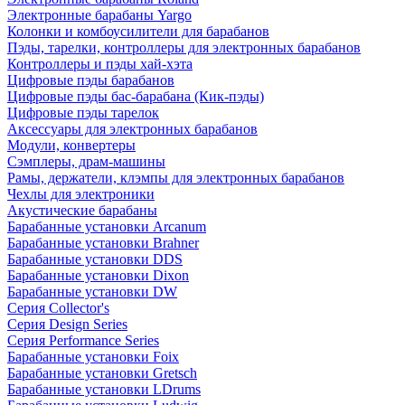
Электронные барабаны Yargo
Колонки и комбоусилители для барабанов
Пэды, тарелки, контроллеры для электронных барабанов
Контроллеры и пэды хай-хэта
Цифровые пэды барабанов
Цифровые пэды бас-барабана (Кик-пэды)
Цифровые пэды тарелок
Аксессуары для электронных барабанов
Модули, конвертеры
Сэмплеры, драм-машины
Рамы, держатели, клэмпы для электронных барабанов
Чехлы для электроники
Акустические барабаны
Барабанные установки Arcanum
Барабанные установки Brahner
Барабанные установки DDS
Барабанные установки Dixon
Барабанные установки DW
Серия Collector's
Серия Design Series
Серия Performance Series
Барабанные установки Foix
Барабанные установки Gretsch
Барабанные установки LDrums