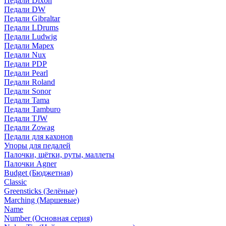
Педали Dixon
Педали DW
Педали Gibraltar
Педали LDrums
Педали Ludwig
Педали Mapex
Педали Nux
Педали PDP
Педали Pearl
Педали Roland
Педали Sonor
Педали Tama
Педали Tamburo
Педали TJW
Педали Zowag
Педали для кахонов
Упоры для педалей
Палочки, щётки, руты, маллеты
Палочки Agner
Budget (Бюджетная)
Classic
Greensticks (Зелёные)
Marching (Маршевые)
Name
Number (Основная серия)