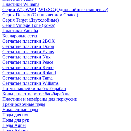
Пластики Williams
Серии W1, WW1, W1xSC (Однослойные глянцевые)
Серия Density (C напылением Coated)
Серия Target (Двухслойные)
Серия Vintage Tone (Кожа)
Пластики Yamaha
Кевларовые сетки
Сетчатые пластики 2BOX
Сетчатые пластики Dixon
Сетчатые пластики Evans
Сетчатые пластики Nux
Сетчатые пластики Peace
Сетчатые пластики Remo
Сетчатые пластики Roland
Сетчатые пластики Tama
Сетчатые пластики Williams
Патчи-наклейки на бас-барабан
Кольца на отверстие бас-барабана
Пластики и мембраны для перкуссии
Тренировочные пэды
Наколенные пэды
Пэды для ног
Пэды для рук
Пэды Agner
Пэды Arborea