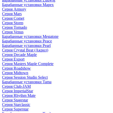
Барабанные установки Ludwig
Барабанные установки Mapex
Серия Armory
Серия Mars
Серия Comet
Серия Storm
Серия Tornado
Серия Venus
Барабанные установки Megatone
Барабанные установки Peace
Барабанные установки Pearl
Серия Crystal Beat (Акрил)
Серия Decade Maple
Серия Export
Серия Masters Maple Complete
Серия Roadshow
Серия Midtown
Серия Session Studio Select
Барабанные установки Tama
Серия Club-JAM
Серия ImperialStar
Серия Rhythm Mate
Серия Stagestar
Серия Starclassic
Серия Superstar