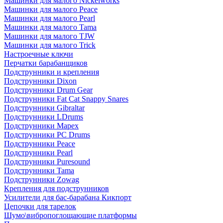
Машинки для малого Nickelworks
Машинки для малого Peace
Машинки для малого Pearl
Машинки для малого Tama
Машинки для малого TJW
Машинки для малого Trick
Настроечные ключи
Перчатки барабанщиков
Подструнники и крепления
Подструнники Dixon
Подструнники Drum Gear
Подструнники Fat Cat Snappy Snares
Подструнники Gibraltar
Подструнники LDrums
Подструнники Mapex
Подструнники PC Drums
Подструнники Peace
Подструнники Pearl
Подструнники Puresound
Подструнники Tama
Подструнники Zowag
Крепления для подструнников
Усилители для бас-барабана Кикпорт
Цепочки для тарелок
Шумо\вибропоглощающие платформы