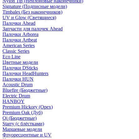
Nylon Tip (Нейлоновые наконечники)
Signature (Подписные модели)
Timbales (Без наконечников)
UV и Glow (Светящиеся)
Палочки Ahead
Запчасти для палочек Ahead
Палочки Arborea
Палочки Artbeat
American Series
Classic Series
Eco Line
Цветные модели
Палочки DSticks
Палочки HeadHunters
Палочки HUN
Acoustic Drum
Bluefire (Бюджетные)
Electric Drum
HANBOY
Premium Hickory (Орех)
Premium Oak (Дуб)
Qi (Бюджетные)
Starry (с блёстками)
Маршевые модели
Флуоресцентные и UV