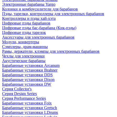
Электронные барабаны Yargo
Колонки и комбоусилители для барабанов
Пэды, тарелки, контроллеры для электронных барабанов
Контроллеры и пэды хай-хэта
Цифровые пэды барабанов
Цифровые пэды бас-барабана (Кик-пэды)
Цифровые пэды тарелок
Аксессуары для электронных барабанов
Модули, конвертеры
Сэмплеры, драм-машины
Рамы, держатели, клэмпы для электронных барабанов
Чехлы для электроники
Акустические барабаны
Барабанные установки Arcanum
Барабанные установки Brahner
Барабанные установки DDS
Барабанные установки Dixon
Барабанные установки DW
Серия Collector's
Серия Design Series
Серия Performance Series
Барабанные установки Foix
Барабанные установки Gretsch
Барабанные установки LDrums