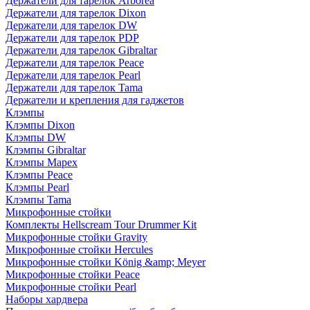
Держатели для тарелок Arborea
Держатели для тарелок Dixon
Держатели для тарелок DW
Держатели для тарелок PDP
Держатели для тарелок Gibraltar
Держатели для тарелок Peace
Держатели для тарелок Pearl
Держатели для тарелок Tama
Держатели и крепления для гаджетов
Клэмпы
Клэмпы Dixon
Клэмпы DW
Клэмпы Gibraltar
Клэмпы Mapex
Клэмпы Peace
Клэмпы Pearl
Клэмпы Tama
Микрофонные стойки
Комплекты Hellscream Tour Drummer Kit
Микрофонные стойки Gravity
Микрофонные стойки Hercules
Микрофонные стойки König &amp; Meyer
Микрофонные стойки Peace
Микрофонные стойки Pearl
Наборы хардвера