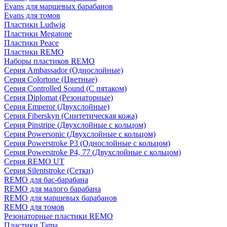
Evans для маршевых барабанов
Evans для томов
Пластики Ludwig
Пластики Megatone
Пластики Peace
Пластики REMO
Наборы пластиков REMO
Серия Ambassador (Однослойные)
Серия Colortone (Цветные)
Серия Controlled Sound (С пятаком)
Серия Diplomat (Резонаторные)
Серия Emperor (Двухслойные)
Серия Fiberskyn (Синтетическая кожа)
Серия Pinstripe (Двухслойные с кольцом)
Серия Powersonic (Двухслойные с кольцом)
Серия Powerstroke P3 (Однослойные с кольцом)
Серия Powerstroke P4, 77 (Двухслойные с кольцом)
Серия REMO UT
Серия Silentstroke (Сетки)
REMO для бас-барабана
REMO для малого барабана
REMO для маршевых барабанов
REMO для томов
Резонаторные пластики REMO
Пластики Tama