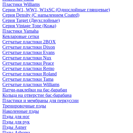
Пластики Williams
Серии W1, WW1, W1xSC (Однослойные глянцевые)
Серия Density (C напылением Coated)
Серия Target (Двухслойные)
Серия Vintage Tone (Кожа)
Пластики Yamaha
Кевларовые сетки
Сетчатые пластики 2BOX
Сетчатые пластики Dixon
Сетчатые пластики Evans
Сетчатые пластики Nux
Сетчатые пластики Peace
Сетчатые пластики Remo
Сетчатые пластики Roland
Сетчатые пластики Tama
Сетчатые пластики Williams
Патчи-наклейки на бас-барабан
Кольца на отверстие бас-барабана
Пластики и мембраны для перкуссии
Тренировочные пэды
Наколенные пэды
Пэды для ног
Пэды для рук
Пэды Agner
Пэды Arborea