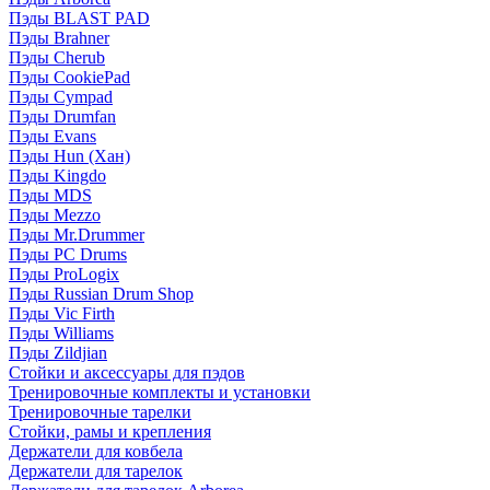
Пэды BLAST PAD
Пэды Brahner
Пэды Cherub
Пэды CookiePad
Пэды Cympad
Пэды Drumfan
Пэды Evans
Пэды Hun (Хан)
Пэды Kingdo
Пэды MDS
Пэды Mezzo
Пэды Mr.Drummer
Пэды PC Drums
Пэды ProLogix
Пэды Russian Drum Shop
Пэды Vic Firth
Пэды Williams
Пэды Zildjian
Стойки и аксессуары для пэдов
Тренировочные комплекты и установки
Тренировочные тарелки
Стойки, рамы и крепления
Держатели для ковбела
Держатели для тарелок