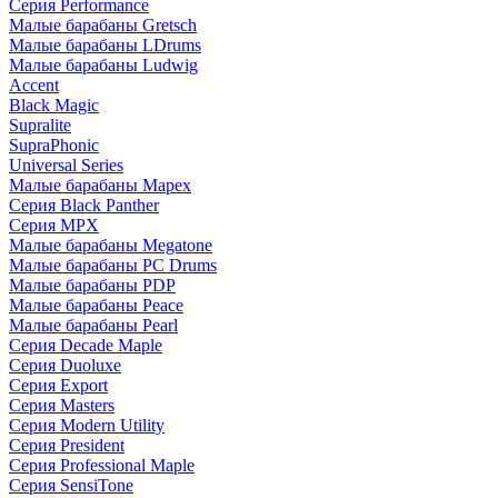
Серия Performance
Малые барабаны Gretsch
Малые барабаны LDrums
Малые барабаны Ludwig
Accent
Black Magic
Supralite
SupraPhonic
Universal Series
Малые барабаны Mapex
Серия Black Panther
Серия MPX
Малые барабаны Megatone
Малые барабаны PC Drums
Малые барабаны PDP
Малые барабаны Peace
Малые барабаны Pearl
Серия Decade Maple
Серия Duoluxe
Серия Export
Серия Masters
Серия Modern Utility
Серия President
Серия Professional Maple
Серия SensiTone