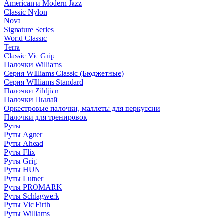
American и Modern Jazz
Classic Nylon
Nova
Signature Series
World Classic
Terra
Classic Vic Grip
Палочки Williams
Серия WIlliams Classic (Бюджетные)
Серия WIlliams Standard
Палочки Zildjian
Палочки Пылай
Оркестровые палочки, маллеты для перкуссии
Палочки для тренировок
Руты
Руты Agner
Руты Ahead
Руты Flix
Руты Grig
Руты HUN
Руты Lutner
Руты PROMARK
Руты Schlagwerk
Руты Vic Firth
Руты Williams