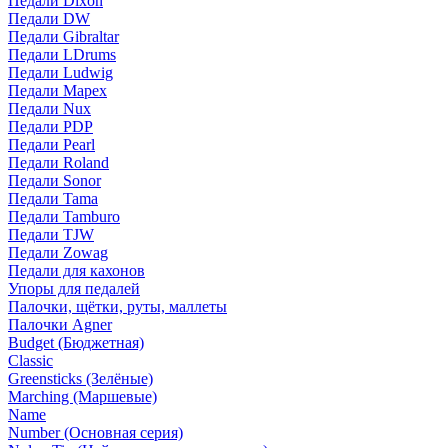
Педали Dixon
Педали DW
Педали Gibraltar
Педали LDrums
Педали Ludwig
Педали Mapex
Педали Nux
Педали PDP
Педали Pearl
Педали Roland
Педали Sonor
Педали Tama
Педали Tamburo
Педали TJW
Педали Zowag
Педали для кахонов
Упоры для педалей
Палочки, щётки, руты, маллеты
Палочки Agner
Budget (Бюджетная)
Classic
Greensticks (Зелёные)
Marching (Маршевые)
Name
Number (Основная серия)