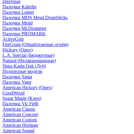
Цветные
Палочки Kaledin
Палочки Lutner
Палочки MDS Metal DrumSticks
Палочки Meinl
Палочки Mr.Drummer
Палочки PROMARK
ActiveGrip
FireGrain (Обработанные огнём)
Hickory (Орех)
L.A. Special (Бюджетные)
Natural (Нелакированные)
Shira Kashi Oak (Дуб)
Подписные модели
Палочки Tama
Палочки Vater
American Hickory (Орех)
GoodWood
Sugar Maple (Клен)
Палочки Vic Firth
American Classic
American Concept
American Custom
American Heritage
American Sound