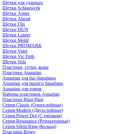
Щетки для ударных
Щетки Schlagwerk
Щетки Agner
Щетки Ahead
Щетки Flix
Щетки HUN
Щетки Lutner
Щетки Meinl
Щетки PROMARK
Щетки Vater
Щетки Vic Firth
Щетки Sela
Пластики, сетки, кожа
Пластики Aquarian
Aquarian для бас-барабана
Aquarian для малого барабана
Aquarian для томов
Наборы пластиков Aquarian
Пластики Blast Plast
Серия Classic (Однослойные)
Серия Modern (Двухслойные)
Серия Power Dot (С пятаком)
Серия Resonance (Резонаторные)
Серия Silent Ring (Кольца)
Пластики Bowo