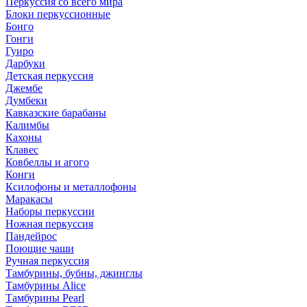
Перкуссия со всего мира
Блоки перкуссионные
Бонго
Гонги
Гуиро
Дарбуки
Детская перкуссия
Джембе
Думбеки
Кавказские барабаны
Калимбы
Кахоны
Клавес
Ковбеллы и агого
Конги
Ксилофоны и металлофоны
Маракасы
Наборы перкуссии
Ножная перкуссия
Пандейрос
Поющие чаши
Ручная перкуссия
Тамбурины, бубны, джинглы
Тамбурины Alice
Тамбурины Pearl