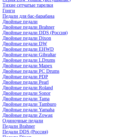
Тихие сетчатые тарелки
Гонги
Педали для бас-барабана
Двойные педали
Двойные педали Brahner
Двойные педали DDS (Россия)
Двойные педали Dixon
Двойные педали DW
Двойные педали EHWD
Двойные педали Gibraltar
Двойные педали LDrums
Двойные педали Mapex
Двойные педали PC Drums
Двойные педали PDP
Двойные педали Pearl
Двойные педали Roland
Двойные педали Sonor
Двойные педали Tama
Двойные педали Tamburo
Двойные педали Yamaha
Двойные педали Zowag
Одиночные педали
Педали Brahner
Педали DDS (Россия)