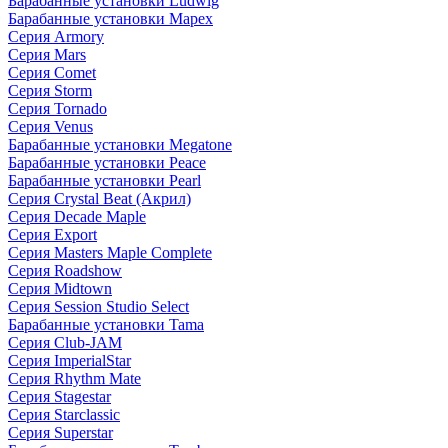
Барабанные установки Ludwig
Барабанные установки Mapex
Серия Armory
Серия Mars
Серия Comet
Серия Storm
Серия Tornado
Серия Venus
Барабанные установки Megatone
Барабанные установки Peace
Барабанные установки Pearl
Серия Crystal Beat (Акрил)
Серия Decade Maple
Серия Export
Серия Masters Maple Complete
Серия Roadshow
Серия Midtown
Серия Session Studio Select
Барабанные установки Tama
Серия Club-JAM
Серия ImperialStar
Серия Rhythm Mate
Серия Stagestar
Серия Starclassic
Серия Superstar