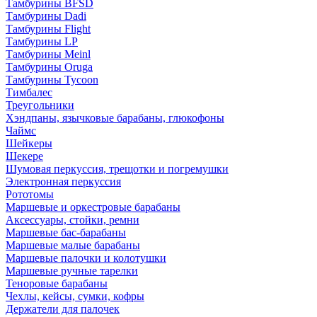
Тамбурины BFSD
Тамбурины Dadi
Тамбурины Flight
Тамбурины LP
Тамбурины Meinl
Тамбурины Oruga
Тамбурины Tycoon
Тимбалес
Треугольники
Хэндпаны, язычковые барабаны, глюкофоны
Чаймс
Шейкеры
Шекере
Шумовая перкуссия, трещотки и погремушки
Электронная перкуссия
Рототомы
Маршевые и оркестровые барабаны
Аксессуары, стойки, ремни
Маршевые бас-барабаны
Маршевые малые барабаны
Маршевые палочки и колотушки
Маршевые ручные тарелки
Теноровые барабаны
Чехлы, кейсы, сумки, кофры
Держатели для палочек