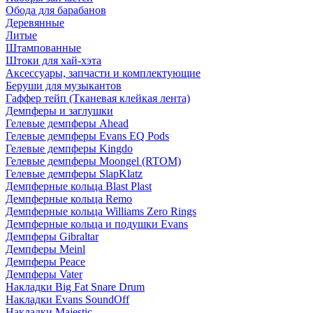
Обода для барабанов
Деревянные
Литые
Штампованные
Штоки для хай-хэта
Аксессуары, запчасти и комплектующие
Беруши для музыкантов
Гаффер тейп (Тканевая клейкая лента)
Демпферы и заглушки
Гелевые демпферы Ahead
Гелевые демпферы Evans EQ Pods
Гелевые демпферы Kingdo
Гелевые демпферы Moongel (RTOM)
Гелевые демпферы SlapKlatz
Демпферные кольца Blast Plast
Демпферные кольца Remo
Демпферные кольца Williams Zero Rings
Демпферные кольца и подушки Evans
Демпферы Gibraltar
Демпферы Meinl
Демпферы Peace
Демпферы Vater
Накладки Big Fat Snare Drum
Накладки Evans SoundOff
Накладки Majestic