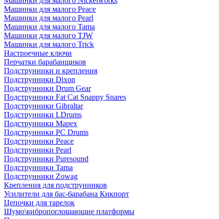
Машинки для малого Nickelworks
Машинки для малого Peace
Машинки для малого Pearl
Машинки для малого Tama
Машинки для малого TJW
Машинки для малого Trick
Настроечные ключи
Перчатки барабанщиков
Подструнники и крепления
Подструнники Dixon
Подструнники Drum Gear
Подструнники Fat Cat Snappy Snares
Подструнники Gibraltar
Подструнники LDrums
Подструнники Mapex
Подструнники PC Drums
Подструнники Peace
Подструнники Pearl
Подструнники Puresound
Подструнники Tama
Подструнники Zowag
Крепления для подструнников
Усилители для бас-барабана Кикпорт
Цепочки для тарелок
Шумо\вибропоглощающие платформы