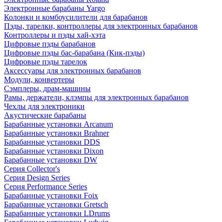
Электронные барабаны Yargo
Колонки и комбоусилители для барабанов
Пэды, тарелки, контроллеры для электронных барабанов
Контроллеры и пэды хай-хэта
Цифровые пэды барабанов
Цифровые пэды бас-барабана (Кик-пэды)
Цифровые пэды тарелок
Аксессуары для электронных барабанов
Модули, конвертеры
Сэмплеры, драм-машины
Рамы, держатели, клэмпы для электронных барабанов
Чехлы для электроники
Акустические барабаны
Барабанные установки Arcanum
Барабанные установки Brahner
Барабанные установки DDS
Барабанные установки Dixon
Барабанные установки DW
Серия Collector's
Серия Design Series
Серия Performance Series
Барабанные установки Foix
Барабанные установки Gretsch
Барабанные установки LDrums