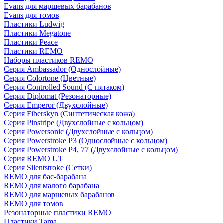
Evans для маршевых барабанов
Evans для томов
Пластики Ludwig
Пластики Megatone
Пластики Peace
Пластики REMO
Наборы пластиков REMO
Серия Ambassador (Однослойные)
Серия Colortone (Цветные)
Серия Controlled Sound (С пятаком)
Серия Diplomat (Резонаторные)
Серия Emperor (Двухслойные)
Серия Fiberskyn (Синтетическая кожа)
Серия Pinstripe (Двухслойные с кольцом)
Серия Powersonic (Двухслойные с кольцом)
Серия Powerstroke P3 (Однослойные с кольцом)
Серия Powerstroke P4, 77 (Двухслойные с кольцом)
Серия REMO UT
Серия Silentstroke (Сетки)
REMO для бас-барабана
REMO для малого барабана
REMO для маршевых барабанов
REMO для томов
Резонаторные пластики REMO
Пластики Tama