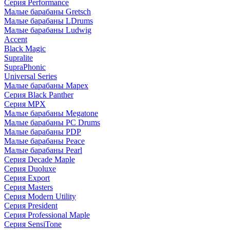
Серия Performance
Малые барабаны Gretsch
Малые барабаны LDrums
Малые барабаны Ludwig
Accent
Black Magic
Supralite
SupraPhonic
Universal Series
Малые барабаны Mapex
Серия Black Panther
Серия MPX
Малые барабаны Megatone
Малые барабаны PC Drums
Малые барабаны PDP
Малые барабаны Peace
Малые барабаны Pearl
Серия Decade Maple
Серия Duoluxe
Серия Export
Серия Masters
Серия Modern Utility
Серия President
Серия Professional Maple
Серия SensiTone