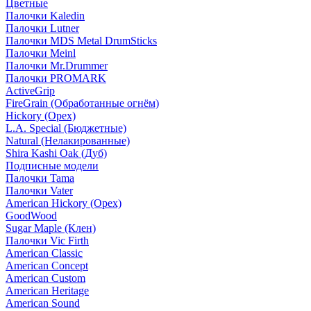
Цветные
Палочки Kaledin
Палочки Lutner
Палочки MDS Metal DrumSticks
Палочки Meinl
Палочки Mr.Drummer
Палочки PROMARK
ActiveGrip
FireGrain (Обработанные огнём)
Hickory (Орех)
L.A. Special (Бюджетные)
Natural (Нелакированные)
Shira Kashi Oak (Дуб)
Подписные модели
Палочки Tama
Палочки Vater
American Hickory (Орех)
GoodWood
Sugar Maple (Клен)
Палочки Vic Firth
American Classic
American Concept
American Custom
American Heritage
American Sound