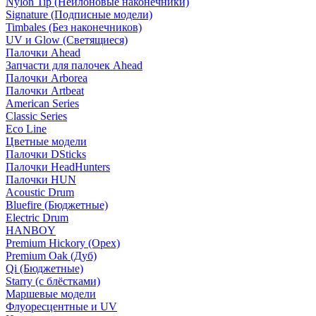
Nylon Tip (Нейлоновые наконечники)
Signature (Подписные модели)
Timbales (Без наконечников)
UV и Glow (Светящиеся)
Палочки Ahead
Запчасти для палочек Ahead
Палочки Arborea
Палочки Artbeat
American Series
Classic Series
Eco Line
Цветные модели
Палочки DSticks
Палочки HeadHunters
Палочки HUN
Acoustic Drum
Bluefire (Бюджетные)
Electric Drum
HANBOY
Premium Hickory (Орех)
Premium Oak (Дуб)
Qi (Бюджетные)
Starry (с блёстками)
Маршевые модели
Флуоресцентные и UV