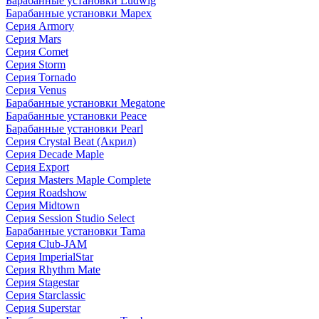
Барабанные установки Ludwig
Барабанные установки Mapex
Серия Armory
Серия Mars
Серия Comet
Серия Storm
Серия Tornado
Серия Venus
Барабанные установки Megatone
Барабанные установки Peace
Барабанные установки Pearl
Серия Crystal Beat (Акрил)
Серия Decade Maple
Серия Export
Серия Masters Maple Complete
Серия Roadshow
Серия Midtown
Серия Session Studio Select
Барабанные установки Tama
Серия Club-JAM
Серия ImperialStar
Серия Rhythm Mate
Серия Stagestar
Серия Starclassic
Серия Superstar