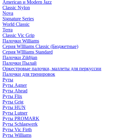
American и Modern Jazz
Classic Nylon
Nova
Signature Series
World Classic
Terra
Classic Vic Grip
Палочки Williams
Серия WIlliams Classic (Бюджетные)
Серия WIlliams Standard
Палочки Zildjian
Палочки Пылай
Оркестровые палочки, маллеты для перкуссии
Палочки для тренировок
Руты
Руты Agner
Руты Ahead
Руты Flix
Руты Grig
Руты HUN
Руты Lutner
Руты PROMARK
Руты Schlagwerk
Руты Vic Firth
Руты Williams