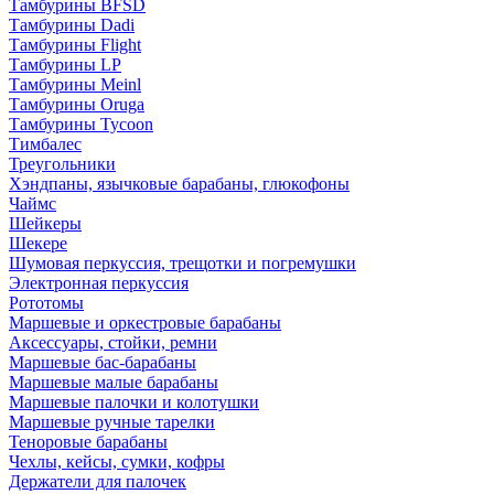
Тамбурины BFSD
Тамбурины Dadi
Тамбурины Flight
Тамбурины LP
Тамбурины Meinl
Тамбурины Oruga
Тамбурины Tycoon
Тимбалес
Треугольники
Хэндпаны, язычковые барабаны, глюкофоны
Чаймс
Шейкеры
Шекере
Шумовая перкуссия, трещотки и погремушки
Электронная перкуссия
Рототомы
Маршевые и оркестровые барабаны
Аксессуары, стойки, ремни
Маршевые бас-барабаны
Маршевые малые барабаны
Маршевые палочки и колотушки
Маршевые ручные тарелки
Теноровые барабаны
Чехлы, кейсы, сумки, кофры
Держатели для палочек