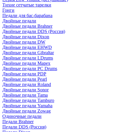
Тихие сетчатые тарелки
Гонги
Педали для бас-барабана
Двойные педали
Двойные педали Brahner
Двойные педали DDS (Россия)
Двойные педали Dixon
Двойные педали DW
Двойные педали EHWD
Двойные педали Gibraltar
Двойные педали LDrums
Двойные педали Mapex
Двойные педали PC Drums
Двойные педали PDP
Двойные педали Pearl
Двойные педали Roland
Двойные педали Sonor
Двойные педали Tama
Двойные педали Tamburo
Двойные педали Yamaha
Двойные педали Zowag
Одиночные педали
Педали Brahner
Педали DDS (Россия)