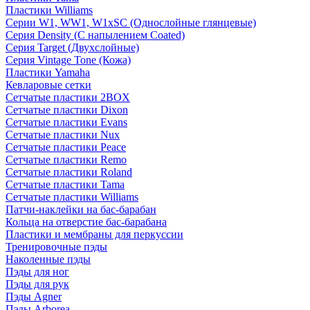
Пластики Williams
Серии W1, WW1, W1xSC (Однослойные глянцевые)
Серия Density (C напылением Coated)
Серия Target (Двухслойные)
Серия Vintage Tone (Кожа)
Пластики Yamaha
Кевларовые сетки
Сетчатые пластики 2BOX
Сетчатые пластики Dixon
Сетчатые пластики Evans
Сетчатые пластики Nux
Сетчатые пластики Peace
Сетчатые пластики Remo
Сетчатые пластики Roland
Сетчатые пластики Tama
Сетчатые пластики Williams
Патчи-наклейки на бас-барабан
Кольца на отверстие бас-барабана
Пластики и мембраны для перкуссии
Тренировочные пэды
Наколенные пэды
Пэды для ног
Пэды для рук
Пэды Agner
Пэды Arborea