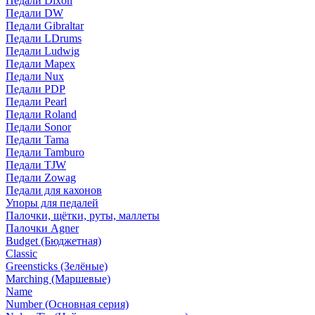
Педали Dixon
Педали DW
Педали Gibraltar
Педали LDrums
Педали Ludwig
Педали Mapex
Педали Nux
Педали PDP
Педали Pearl
Педали Roland
Педали Sonor
Педали Tama
Педали Tamburo
Педали TJW
Педали Zowag
Педали для кахонов
Упоры для педалей
Палочки, щётки, руты, маллеты
Палочки Agner
Budget (Бюджетная)
Classic
Greensticks (Зелёные)
Marching (Маршевые)
Name
Number (Основная серия)