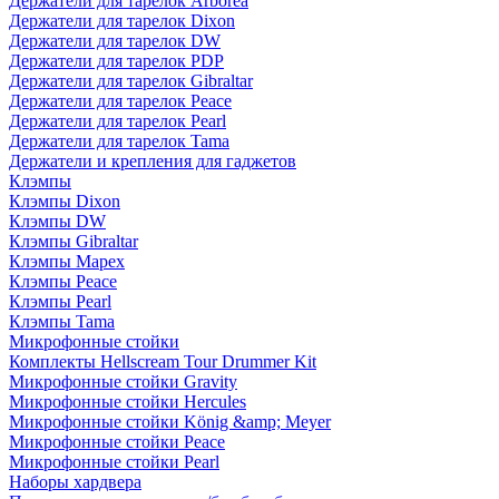
Держатели для тарелок Arborea
Держатели для тарелок Dixon
Держатели для тарелок DW
Держатели для тарелок PDP
Держатели для тарелок Gibraltar
Держатели для тарелок Peace
Держатели для тарелок Pearl
Держатели для тарелок Tama
Держатели и крепления для гаджетов
Клэмпы
Клэмпы Dixon
Клэмпы DW
Клэмпы Gibraltar
Клэмпы Mapex
Клэмпы Peace
Клэмпы Pearl
Клэмпы Tama
Микрофонные стойки
Комплекты Hellscream Tour Drummer Kit
Микрофонные стойки Gravity
Микрофонные стойки Hercules
Микрофонные стойки König &amp; Meyer
Микрофонные стойки Peace
Микрофонные стойки Pearl
Наборы хардвера