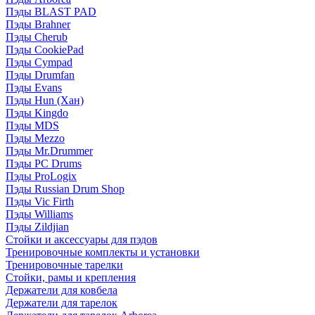
Пэды BLAST PAD
Пэды Brahner
Пэды Cherub
Пэды CookiePad
Пэды Cympad
Пэды Drumfan
Пэды Evans
Пэды Hun (Хан)
Пэды Kingdo
Пэды MDS
Пэды Mezzo
Пэды Mr.Drummer
Пэды PC Drums
Пэды ProLogix
Пэды Russian Drum Shop
Пэды Vic Firth
Пэды Williams
Пэды Zildjian
Стойки и аксессуары для пэдов
Тренировочные комплекты и установки
Тренировочные тарелки
Стойки, рамы и крепления
Держатели для ковбела
Держатели для тарелок