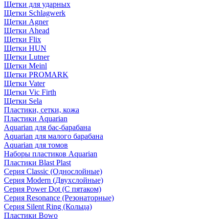
Щетки для ударных
Щетки Schlagwerk
Щетки Agner
Щетки Ahead
Щетки Flix
Щетки HUN
Щетки Lutner
Щетки Meinl
Щетки PROMARK
Щетки Vater
Щетки Vic Firth
Щетки Sela
Пластики, сетки, кожа
Пластики Aquarian
Aquarian для бас-барабана
Aquarian для малого барабана
Aquarian для томов
Наборы пластиков Aquarian
Пластики Blast Plast
Серия Classic (Однослойные)
Серия Modern (Двухслойные)
Серия Power Dot (С пятаком)
Серия Resonance (Резонаторные)
Серия Silent Ring (Кольца)
Пластики Bowo