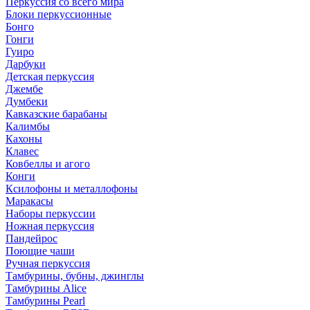
Перкуссия со всего мира
Блоки перкуссионные
Бонго
Гонги
Гуиро
Дарбуки
Детская перкуссия
Джембе
Думбеки
Кавказские барабаны
Калимбы
Кахоны
Клавес
Ковбеллы и агого
Конги
Ксилофоны и металлофоны
Маракасы
Наборы перкуссии
Ножная перкуссия
Пандейрос
Поющие чаши
Ручная перкуссия
Тамбурины, бубны, джинглы
Тамбурины Alice
Тамбурины Pearl