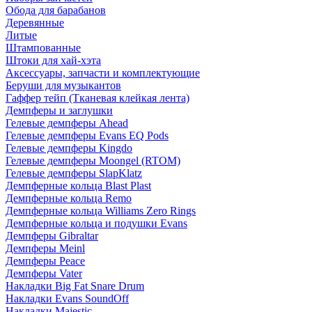
Обода для барабанов
Деревянные
Литые
Штампованные
Штоки для хай-хэта
Аксессуары, запчасти и комплектующие
Беруши для музыкантов
Гаффер тейп (Тканевая клейкая лента)
Демпферы и заглушки
Гелевые демпферы Ahead
Гелевые демпферы Evans EQ Pods
Гелевые демпферы Kingdo
Гелевые демпферы Moongel (RTOM)
Гелевые демпферы SlapKlatz
Демпферные кольца Blast Plast
Демпферные кольца Remo
Демпферные кольца Williams Zero Rings
Демпферные кольца и подушки Evans
Демпферы Gibraltar
Демпферы Meinl
Демпферы Peace
Демпферы Vater
Накладки Big Fat Snare Drum
Накладки Evans SoundOff
Накладки Majestic