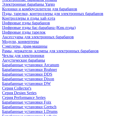
Электронные барабаны Yargo
Колонки и комбоусилители для барабанов
Пэды, тарелки, контроллеры для электронных барабанов
Контроллеры и пэды хай-хэта
Цифровые пэды барабанов
Цифровые пэды бас-барабана (Кик-пэды)
Цифровые пэды тарелок
Аксессуары для электронных барабанов
Модули, конвертеры
Сэмплеры, драм-машины
Рамы, держатели, клэмпы для электронных барабанов
Чехлы для электроники
Акустические барабаны
Барабанные установки Arcanum
Барабанные установки Brahner
Барабанные установки DDS
Барабанные установки Dixon
Барабанные установки DW
Серия Collector's
Серия Design Series
Серия Performance Series
Барабанные установки Foix
Барабанные установки Gretsch
Барабанные установки LDrums