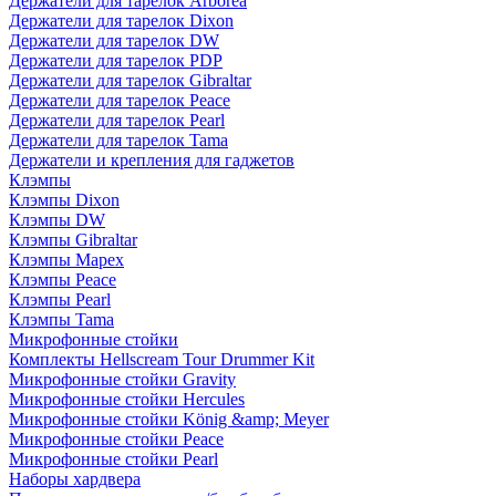
Держатели для тарелок Arborea
Держатели для тарелок Dixon
Держатели для тарелок DW
Держатели для тарелок PDP
Держатели для тарелок Gibraltar
Держатели для тарелок Peace
Держатели для тарелок Pearl
Держатели для тарелок Tama
Держатели и крепления для гаджетов
Клэмпы
Клэмпы Dixon
Клэмпы DW
Клэмпы Gibraltar
Клэмпы Mapex
Клэмпы Peace
Клэмпы Pearl
Клэмпы Tama
Микрофонные стойки
Комплекты Hellscream Tour Drummer Kit
Микрофонные стойки Gravity
Микрофонные стойки Hercules
Микрофонные стойки König &amp; Meyer
Микрофонные стойки Peace
Микрофонные стойки Pearl
Наборы хардвера