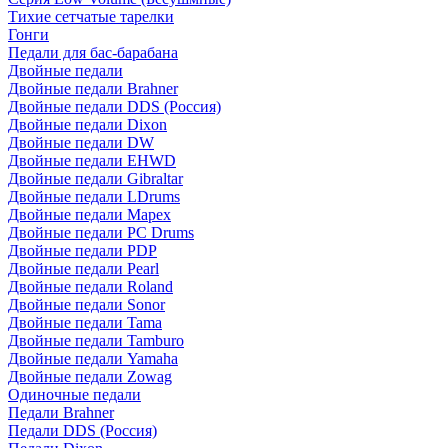
Тихие сетчатые тарелки
Гонги
Педали для бас-барабана
Двойные педали
Двойные педали Brahner
Двойные педали DDS (Россия)
Двойные педали Dixon
Двойные педали DW
Двойные педали EHWD
Двойные педали Gibraltar
Двойные педали LDrums
Двойные педали Mapex
Двойные педали PC Drums
Двойные педали PDP
Двойные педали Pearl
Двойные педали Roland
Двойные педали Sonor
Двойные педали Tama
Двойные педали Tamburo
Двойные педали Yamaha
Двойные педали Zowag
Одиночные педали
Педали Brahner
Педали DDS (Россия)