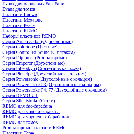
Evans для маршевых барабанов
Evans для томов
Пластики Ludwig
Пластики Megatone
Пластики Peace
Пластики REMO
Наборы пластиков REMO
Серия Ambassador (Однослойные)
Серия Colortone (Цветные)
Серия Controlled Sound (С пятаком)
Серия Diplomat (Резонаторные)
Серия Emperor (Двухслойные)
Серия Fiberskyn (Синтетическая кожа)
Серия Pinstripe (Двухслойные с кольцом)
Серия Powersonic (Двухслойные с кольцом)
Серия Powerstroke P3 (Однослойные с кольцом)
Серия Powerstroke P4, 77 (Двухслойные с кольцом)
Серия REMO UT
Серия Silentstroke (Сетки)
REMO для бас-барабана
REMO для малого барабана
REMO для маршевых барабанов
REMO для томов
Резонаторные пластики REMO
Пластики Tama