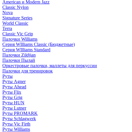
American и Modern Jazz
Classic Nylon
Nova
Signature Series
World Classic
Terra
Classic Vic Grip
Палочки Williams
Серия WIlliams Classic (Бюджетные)
Серия WIlliams Standard
Палочки Zildjian
Палочки Пылай
Оркестровые палочки, маллеты для перкуссии
Палочки для тренировок
Руты
Руты Agner
Руты Ahead
Руты Flix
Руты Grig
Руты HUN
Руты Lutner
Руты PROMARK
Руты Schlagwerk
Руты Vic Firth
Руты Williams