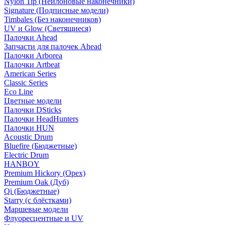
Nylon Tip (Нейлоновые наконечники)
Signature (Подписные модели)
Timbales (Без наконечников)
UV и Glow (Светящиеся)
Палочки Ahead
Запчасти для палочек Ahead
Палочки Arborea
Палочки Artbeat
American Series
Classic Series
Eco Line
Цветные модели
Палочки DSticks
Палочки HeadHunters
Палочки HUN
Acoustic Drum
Bluefire (Бюджетные)
Electric Drum
HANBOY
Premium Hickory (Орех)
Premium Oak (Дуб)
Qi (Бюджетные)
Starry (с блёстками)
Маршевые модели
Флуоресцентные и UV