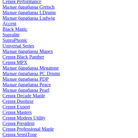
Серия Performance
Малые барабаны Gretsch
Малые барабаны LDrums
Малые барабаны Ludwig
Accent
Black Magic
Supralite
SupraPhonic
Universal Series
Малые барабаны Mapex
Серия Black Panther
Серия MPX
Малые барабаны Megatone
Малые барабаны PC Drums
Малые барабаны PDP
Малые барабаны Peace
Малые барабаны Pearl
Серия Decade Maple
Серия Duoluxe
Серия Export
Серия Masters
Серия Modern Utility
Серия President
Серия Professional Maple
Серия SensiTone