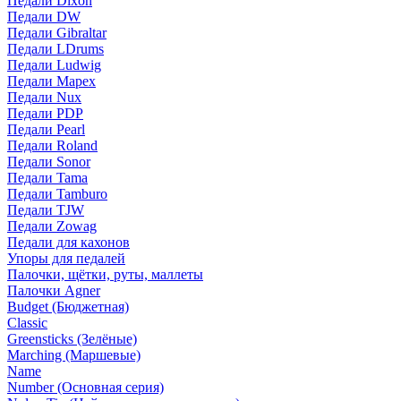
Педали Dixon
Педали DW
Педали Gibraltar
Педали LDrums
Педали Ludwig
Педали Mapex
Педали Nux
Педали PDP
Педали Pearl
Педали Roland
Педали Sonor
Педали Tama
Педали Tamburo
Педали TJW
Педали Zowag
Педали для кахонов
Упоры для педалей
Палочки, щётки, руты, маллеты
Палочки Agner
Budget (Бюджетная)
Classic
Greensticks (Зелёные)
Marching (Маршевые)
Name
Number (Основная серия)