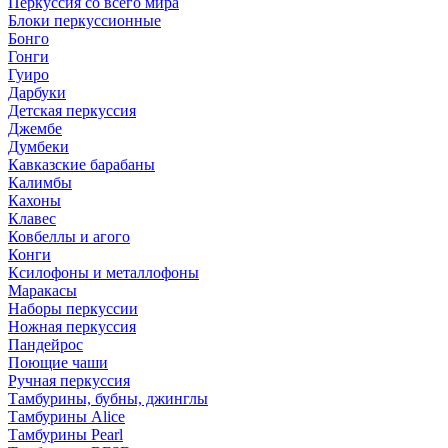
Перкуссия со всего мира
Блоки перкуссионные
Бонго
Гонги
Гуиро
Дарбуки
Детская перкуссия
Джембе
Думбеки
Кавказские барабаны
Калимбы
Кахоны
Клавес
Ковбеллы и агого
Конги
Ксилофоны и металлофоны
Маракасы
Наборы перкуссии
Ножная перкуссия
Пандейрос
Поющие чаши
Ручная перкуссия
Тамбурины, бубны, джинглы
Тамбурины Alice
Тамбурины Pearl