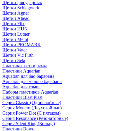
Щетки для ударных
Щетки Schlagwerk
Щетки Agner
Щетки Ahead
Щетки Flix
Щетки HUN
Щетки Lutner
Щетки Meinl
Щетки PROMARK
Щетки Vater
Щетки Vic Firth
Щетки Sela
Пластики, сетки, кожа
Пластики Aquarian
Aquarian для бас-барабана
Aquarian для малого барабана
Aquarian для томов
Наборы пластиков Aquarian
Пластики Blast Plast
Серия Classic (Однослойные)
Серия Modern (Двухслойные)
Серия Power Dot (С пятаком)
Серия Resonance (Резонаторные)
Серия Silent Ring (Кольца)
Пластики Bowo