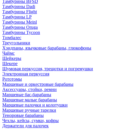
Тамбурины BFSD
Тамбурины Dadi
Тамбурины Flight
Тамбурины LP
Тамбурины Meinl
Тамбурины Oruga
Тамбурины Tycoon
Тимбалес
Треугольники
Хэндпаны, язычковые барабаны, глюкофоны
Чаймс
Шейкеры
Шекере
Шумовая перкуссия, трещотки и погремушки
Электронная перкуссия
Рототомы
Маршевые и оркестровые барабаны
Аксессуары, стойки, ремни
Маршевые бас-барабаны
Маршевые малые барабаны
Маршевые палочки и колотушки
Маршевые ручные тарелки
Теноровые барабаны
Чехлы, кейсы, сумки, кофры
Держатели для палочек