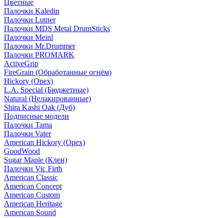
Цветные
Палочки Kaledin
Палочки Lutner
Палочки MDS Metal DrumSticks
Палочки Meinl
Палочки Mr.Drummer
Палочки PROMARK
ActiveGrip
FireGrain (Обработанные огнём)
Hickory (Орех)
L.A. Special (Бюджетные)
Natural (Нелакированные)
Shira Kashi Oak (Дуб)
Подписные модели
Палочки Tama
Палочки Vater
American Hickory (Орех)
GoodWood
Sugar Maple (Клен)
Палочки Vic Firth
American Classic
American Concept
American Custom
American Heritage
American Sound