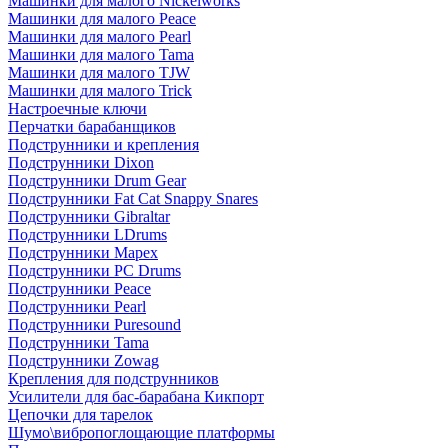
Машинки для малого Nickelworks
Машинки для малого Peace
Машинки для малого Pearl
Машинки для малого Tama
Машинки для малого TJW
Машинки для малого Trick
Настроечные ключи
Перчатки барабанщиков
Подструнники и крепления
Подструнники Dixon
Подструнники Drum Gear
Подструнники Fat Cat Snappy Snares
Подструнники Gibraltar
Подструнники LDrums
Подструнники Mapex
Подструнники PC Drums
Подструнники Peace
Подструнники Pearl
Подструнники Puresound
Подструнники Tama
Подструнники Zowag
Крепления для подструнников
Усилители для бас-барабана Кикпорт
Цепочки для тарелок
Шумо\вибропоглощающие платформы