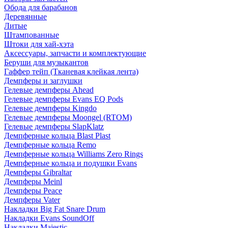
Обода для барабанов
Деревянные
Литые
Штампованные
Штоки для хай-хэта
Аксессуары, запчасти и комплектующие
Беруши для музыкантов
Гаффер тейп (Тканевая клейкая лента)
Демпферы и заглушки
Гелевые демпферы Ahead
Гелевые демпферы Evans EQ Pods
Гелевые демпферы Kingdo
Гелевые демпферы Moongel (RTOM)
Гелевые демпферы SlapKlatz
Демпферные кольца Blast Plast
Демпферные кольца Remo
Демпферные кольца Williams Zero Rings
Демпферные кольца и подушки Evans
Демпферы Gibraltar
Демпферы Meinl
Демпферы Peace
Демпферы Vater
Накладки Big Fat Snare Drum
Накладки Evans SoundOff
Накладки Majestic