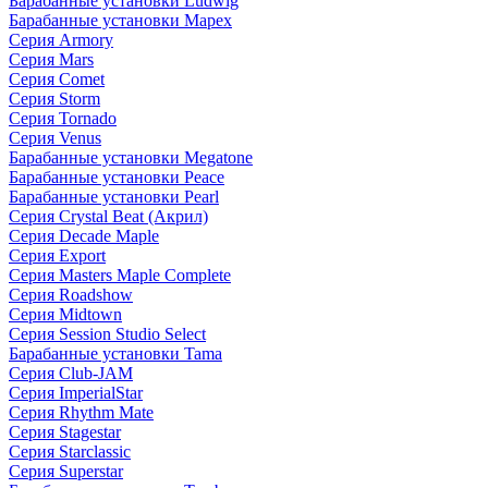
Барабанные установки Ludwig
Барабанные установки Mapex
Серия Armory
Серия Mars
Серия Comet
Серия Storm
Серия Tornado
Серия Venus
Барабанные установки Megatone
Барабанные установки Peace
Барабанные установки Pearl
Серия Crystal Beat (Акрил)
Серия Decade Maple
Серия Export
Серия Masters Maple Complete
Серия Roadshow
Серия Midtown
Серия Session Studio Select
Барабанные установки Tama
Серия Club-JAM
Серия ImperialStar
Серия Rhythm Mate
Серия Stagestar
Серия Starclassic
Серия Superstar