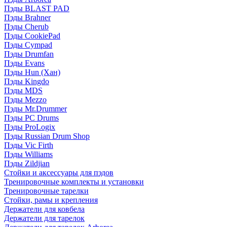
Пэды BLAST PAD
Пэды Brahner
Пэды Cherub
Пэды CookiePad
Пэды Cympad
Пэды Drumfan
Пэды Evans
Пэды Hun (Хан)
Пэды Kingdo
Пэды MDS
Пэды Mezzo
Пэды Mr.Drummer
Пэды PC Drums
Пэды ProLogix
Пэды Russian Drum Shop
Пэды Vic Firth
Пэды Williams
Пэды Zildjian
Стойки и аксессуары для пэдов
Тренировочные комплекты и установки
Тренировочные тарелки
Стойки, рамы и крепления
Держатели для ковбела
Держатели для тарелок