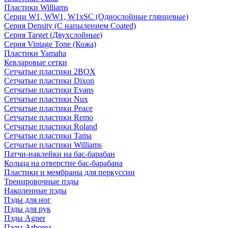
Пластики Williams
Серии W1, WW1, W1xSC (Однослойные глянцевые)
Серия Density (C напылением Coated)
Серия Target (Двухслойные)
Серия Vintage Tone (Кожа)
Пластики Yamaha
Кевларовые сетки
Сетчатые пластики 2BOX
Сетчатые пластики Dixon
Сетчатые пластики Evans
Сетчатые пластики Nux
Сетчатые пластики Peace
Сетчатые пластики Remo
Сетчатые пластики Roland
Сетчатые пластики Tama
Сетчатые пластики Williams
Патчи-наклейки на бас-барабан
Кольца на отверстие бас-барабана
Пластики и мембраны для перкуссии
Тренировочные пэды
Наколенные пэды
Пэды для ног
Пэды для рук
Пэды Agner
Пэды Arborea