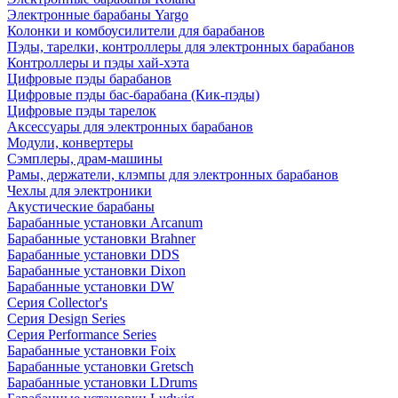
Электронные барабаны Yargo
Колонки и комбоусилители для барабанов
Пэды, тарелки, контроллеры для электронных барабанов
Контроллеры и пэды хай-хэта
Цифровые пэды барабанов
Цифровые пэды бас-барабана (Кик-пэды)
Цифровые пэды тарелок
Аксессуары для электронных барабанов
Модули, конвертеры
Сэмплеры, драм-машины
Рамы, держатели, клэмпы для электронных барабанов
Чехлы для электроники
Акустические барабаны
Барабанные установки Arcanum
Барабанные установки Brahner
Барабанные установки DDS
Барабанные установки Dixon
Барабанные установки DW
Серия Collector's
Серия Design Series
Серия Performance Series
Барабанные установки Foix
Барабанные установки Gretsch
Барабанные установки LDrums