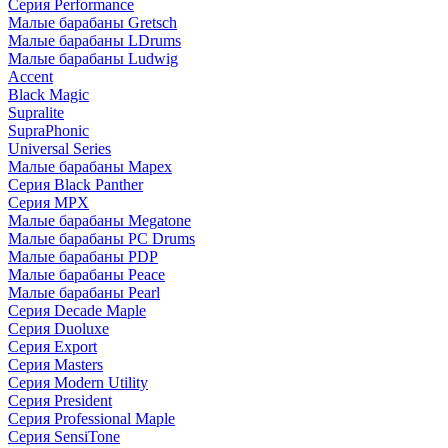
Серия Performance
Малые барабаны Gretsch
Малые барабаны LDrums
Малые барабаны Ludwig
Accent
Black Magic
Supralite
SupraPhonic
Universal Series
Малые барабаны Mapex
Серия Black Panther
Серия MPX
Малые барабаны Megatone
Малые барабаны PC Drums
Малые барабаны PDP
Малые барабаны Peace
Малые барабаны Pearl
Серия Decade Maple
Серия Duoluxe
Серия Export
Серия Masters
Серия Modern Utility
Серия President
Серия Professional Maple
Серия SensiTone