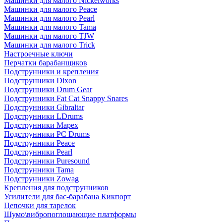
Машинки для малого Nickelworks
Машинки для малого Peace
Машинки для малого Pearl
Машинки для малого Tama
Машинки для малого TJW
Машинки для малого Trick
Настроечные ключи
Перчатки барабанщиков
Подструнники и крепления
Подструнники Dixon
Подструнники Drum Gear
Подструнники Fat Cat Snappy Snares
Подструнники Gibraltar
Подструнники LDrums
Подструнники Mapex
Подструнники PC Drums
Подструнники Peace
Подструнники Pearl
Подструнники Puresound
Подструнники Tama
Подструнники Zowag
Крепления для подструнников
Усилители для бас-барабана Кикпорт
Цепочки для тарелок
Шумо\вибропоглощающие платформы