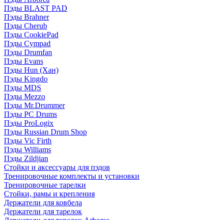
Пэды BLAST PAD
Пэды Brahner
Пэды Cherub
Пэды CookiePad
Пэды Cympad
Пэды Drumfan
Пэды Evans
Пэды Hun (Хан)
Пэды Kingdo
Пэды MDS
Пэды Mezzo
Пэды Mr.Drummer
Пэды PC Drums
Пэды ProLogix
Пэды Russian Drum Shop
Пэды Vic Firth
Пэды Williams
Пэды Zildjian
Стойки и аксессуары для пэдов
Тренировочные комплекты и установки
Тренировочные тарелки
Стойки, рамы и крепления
Держатели для ковбела
Держатели для тарелок