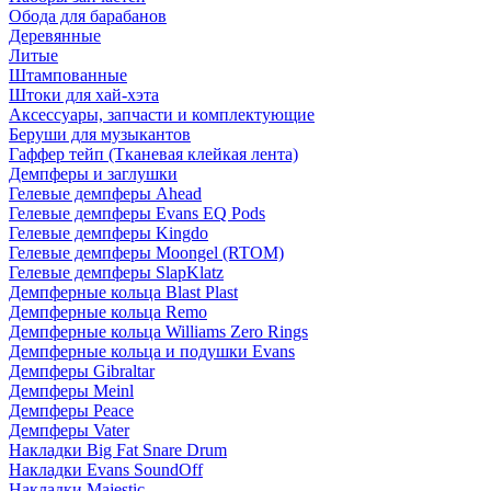
Обода для барабанов
Деревянные
Литые
Штампованные
Штоки для хай-хэта
Аксессуары, запчасти и комплектующие
Беруши для музыкантов
Гаффер тейп (Тканевая клейкая лента)
Демпферы и заглушки
Гелевые демпферы Ahead
Гелевые демпферы Evans EQ Pods
Гелевые демпферы Kingdo
Гелевые демпферы Moongel (RTOM)
Гелевые демпферы SlapKlatz
Демпферные кольца Blast Plast
Демпферные кольца Remo
Демпферные кольца Williams Zero Rings
Демпферные кольца и подушки Evans
Демпферы Gibraltar
Демпферы Meinl
Демпферы Peace
Демпферы Vater
Накладки Big Fat Snare Drum
Накладки Evans SoundOff
Накладки Majestic