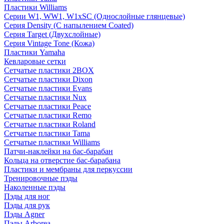
Пластики Williams
Серии W1, WW1, W1xSC (Однослойные глянцевые)
Серия Density (C напылением Coated)
Серия Target (Двухслойные)
Серия Vintage Tone (Кожа)
Пластики Yamaha
Кевларовые сетки
Сетчатые пластики 2BOX
Сетчатые пластики Dixon
Сетчатые пластики Evans
Сетчатые пластики Nux
Сетчатые пластики Peace
Сетчатые пластики Remo
Сетчатые пластики Roland
Сетчатые пластики Tama
Сетчатые пластики Williams
Патчи-наклейки на бас-барабан
Кольца на отверстие бас-барабана
Пластики и мембраны для перкуссии
Тренировочные пэды
Наколенные пэды
Пэды для ног
Пэды для рук
Пэды Agner
Пэды Arborea