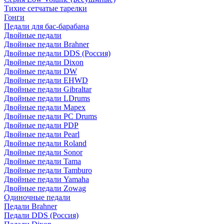
Тихие сетчатые тарелки
Гонги
Педали для бас-барабана
Двойные педали
Двойные педали Brahner
Двойные педали DDS (Россия)
Двойные педали Dixon
Двойные педали DW
Двойные педали EHWD
Двойные педали Gibraltar
Двойные педали LDrums
Двойные педали Mapex
Двойные педали PC Drums
Двойные педали PDP
Двойные педали Pearl
Двойные педали Roland
Двойные педали Sonor
Двойные педали Tama
Двойные педали Tamburo
Двойные педали Yamaha
Двойные педали Zowag
Одиночные педали
Педали Brahner
Педали DDS (Россия)