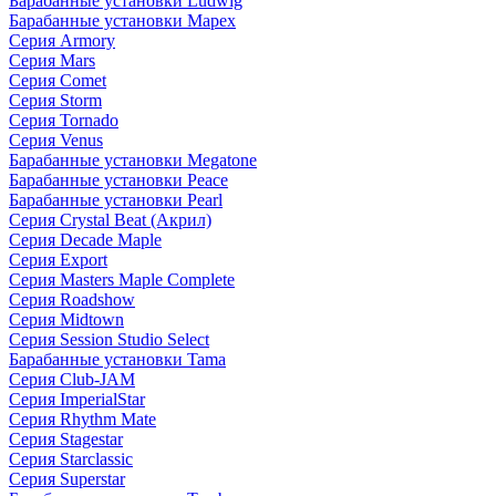
Барабанные установки Ludwig
Барабанные установки Mapex
Серия Armory
Серия Mars
Серия Comet
Серия Storm
Серия Tornado
Серия Venus
Барабанные установки Megatone
Барабанные установки Peace
Барабанные установки Pearl
Серия Crystal Beat (Акрил)
Серия Decade Maple
Серия Export
Серия Masters Maple Complete
Серия Roadshow
Серия Midtown
Серия Session Studio Select
Барабанные установки Tama
Серия Club-JAM
Серия ImperialStar
Серия Rhythm Mate
Серия Stagestar
Серия Starclassic
Серия Superstar