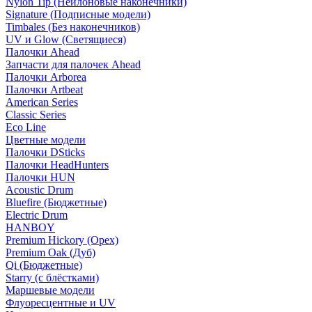
Nylon Tip (Нейлоновые наконечники)
Signature (Подписные модели)
Timbales (Без наконечников)
UV и Glow (Светящиеся)
Палочки Ahead
Запчасти для палочек Ahead
Палочки Arborea
Палочки Artbeat
American Series
Classic Series
Eco Line
Цветные модели
Палочки DSticks
Палочки HeadHunters
Палочки HUN
Acoustic Drum
Bluefire (Бюджетные)
Electric Drum
HANBOY
Premium Hickory (Орех)
Premium Oak (Дуб)
Qi (Бюджетные)
Starry (с блёстками)
Маршевые модели
Флуоресцентные и UV