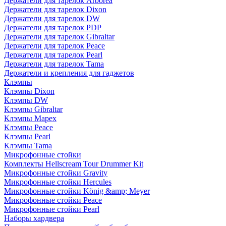
Держатели для тарелок Arborea
Держатели для тарелок Dixon
Держатели для тарелок DW
Держатели для тарелок PDP
Держатели для тарелок Gibraltar
Держатели для тарелок Peace
Держатели для тарелок Pearl
Держатели для тарелок Tama
Держатели и крепления для гаджетов
Клэмпы
Клэмпы Dixon
Клэмпы DW
Клэмпы Gibraltar
Клэмпы Mapex
Клэмпы Peace
Клэмпы Pearl
Клэмпы Tama
Микрофонные стойки
Комплекты Hellscream Tour Drummer Kit
Микрофонные стойки Gravity
Микрофонные стойки Hercules
Микрофонные стойки König &amp; Meyer
Микрофонные стойки Peace
Микрофонные стойки Pearl
Наборы хардвера