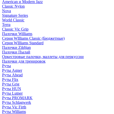
American и Modern Jazz
Classic Nylon
Nova
Signature Series
World Classic
Terra
Classic Vic Grip
Палочки Williams
Серия WIlliams Classic (Бюджетные)
Серия WIlliams Standard
Палочки Zildjian
Палочки Пылай
Оркестровые палочки, маллеты для перкуссии
Палочки для тренировок
Руты
Руты Agner
Руты Ahead
Руты Flix
Руты Grig
Руты HUN
Руты Lutner
Руты PROMARK
Руты Schlagwerk
Руты Vic Firth
Руты Williams