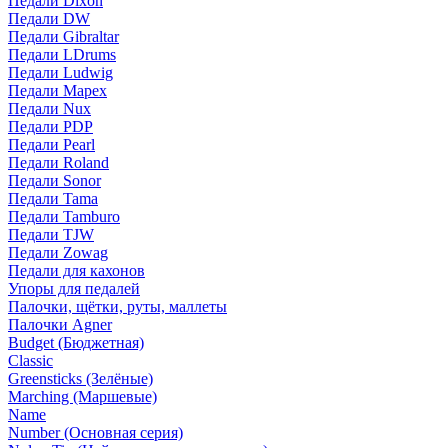
Педали Dixon
Педали DW
Педали Gibraltar
Педали LDrums
Педали Ludwig
Педали Mapex
Педали Nux
Педали PDP
Педали Pearl
Педали Roland
Педали Sonor
Педали Tama
Педали Tamburo
Педали TJW
Педали Zowag
Педали для кахонов
Упоры для педалей
Палочки, щётки, руты, маллеты
Палочки Agner
Budget (Бюджетная)
Classic
Greensticks (Зелёные)
Marching (Маршевые)
Name
Number (Основная серия)