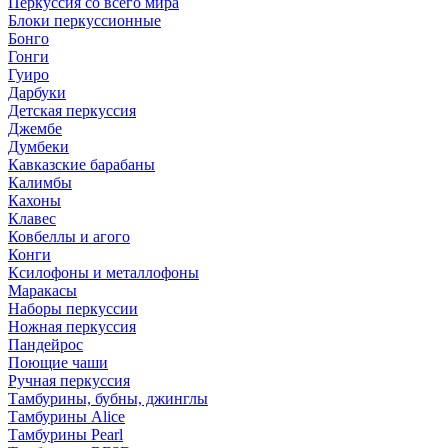
Перкуссия со всего мира
Блоки перкуссионные
Бонго
Гонги
Гуиро
Дарбуки
Детская перкуссия
Джембе
Думбеки
Кавказские барабаны
Калимбы
Кахоны
Клавес
Ковбеллы и агого
Конги
Ксилофоны и металлофоны
Маракасы
Наборы перкуссии
Ножная перкуссия
Пандейрос
Поющие чаши
Ручная перкуссия
Тамбурины, бубны, джинглы
Тамбурины Alice
Тамбурины Pearl