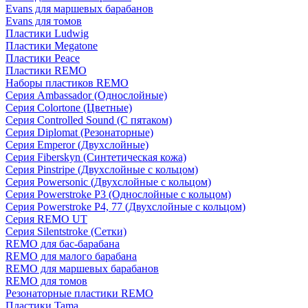
Evans для маршевых барабанов
Evans для томов
Пластики Ludwig
Пластики Megatone
Пластики Peace
Пластики REMO
Наборы пластиков REMO
Серия Ambassador (Однослойные)
Серия Colortone (Цветные)
Серия Controlled Sound (С пятаком)
Серия Diplomat (Резонаторные)
Серия Emperor (Двухслойные)
Серия Fiberskyn (Синтетическая кожа)
Серия Pinstripe (Двухслойные с кольцом)
Серия Powersonic (Двухслойные с кольцом)
Серия Powerstroke P3 (Однослойные с кольцом)
Серия Powerstroke P4, 77 (Двухслойные с кольцом)
Серия REMO UT
Серия Silentstroke (Сетки)
REMO для бас-барабана
REMO для малого барабана
REMO для маршевых барабанов
REMO для томов
Резонаторные пластики REMO
Пластики Tama