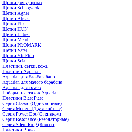
Щетки для ударных
Щетки Schlagwerk
Щетки Agner
Щетки Ahead
Щетки Flix
Щетки HUN
Щетки Lutner
Щетки Meinl
Щетки PROMARK
Щетки Vater
Щетки Vic Firth
Щетки Sela
Пластики, сетки, кожа
Пластики Aquarian
Aquarian для бас-барабана
Aquarian для малого барабана
Aquarian для томов
Наборы пластиков Aquarian
Пластики Blast Plast
Серия Classic (Однослойные)
Серия Modern (Двухслойные)
Серия Power Dot (С пятаком)
Серия Resonance (Резонаторные)
Серия Silent Ring (Кольца)
Пластики Bowo