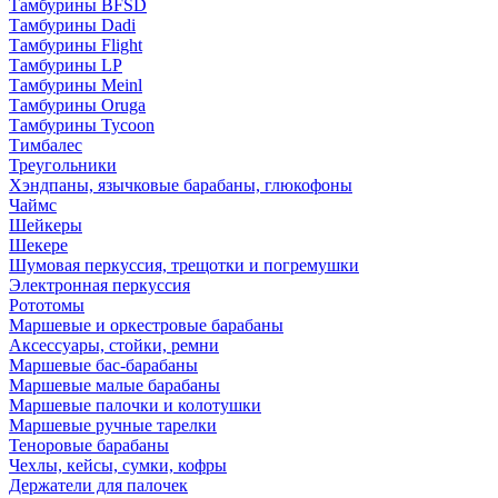
Тамбурины BFSD
Тамбурины Dadi
Тамбурины Flight
Тамбурины LP
Тамбурины Meinl
Тамбурины Oruga
Тамбурины Tycoon
Тимбалес
Треугольники
Хэндпаны, язычковые барабаны, глюкофоны
Чаймс
Шейкеры
Шекере
Шумовая перкуссия, трещотки и погремушки
Электронная перкуссия
Рототомы
Маршевые и оркестровые барабаны
Аксессуары, стойки, ремни
Маршевые бас-барабаны
Маршевые малые барабаны
Маршевые палочки и колотушки
Маршевые ручные тарелки
Теноровые барабаны
Чехлы, кейсы, сумки, кофры
Держатели для палочек