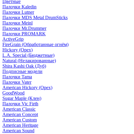
Цветные
Палочки Kaledin
Палочки Lutner
Палочки MDS Metal DrumSticks
Палочки Meinl
Палочки Mr.Drummer
Палочки PROMARK
ActiveGrip
FireGrain (Обработанные огнём)
Hickory (Орех)
L.A. Special (Бюджетные)
Natural (Нелакированные)
Shira Kashi Oak (Дуб)
Подписные модели
Палочки Tama
Палочки Vater
American Hickory (Орех)
GoodWood
Sugar Maple (Клен)
Палочки Vic Firth
American Classic
American Concept
American Custom
American Heritage
American Sound