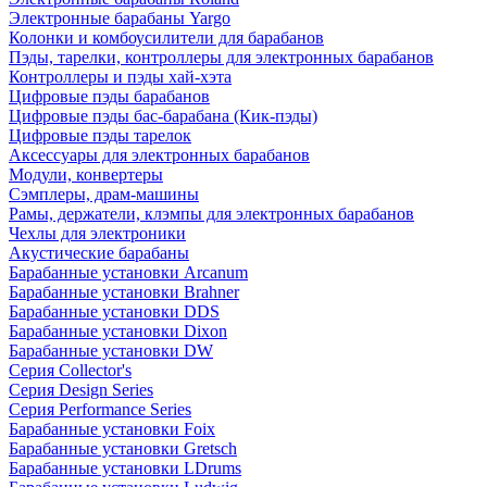
Электронные барабаны Yargo
Колонки и комбоусилители для барабанов
Пэды, тарелки, контроллеры для электронных барабанов
Контроллеры и пэды хай-хэта
Цифровые пэды барабанов
Цифровые пэды бас-барабана (Кик-пэды)
Цифровые пэды тарелок
Аксессуары для электронных барабанов
Модули, конвертеры
Сэмплеры, драм-машины
Рамы, держатели, клэмпы для электронных барабанов
Чехлы для электроники
Акустические барабаны
Барабанные установки Arcanum
Барабанные установки Brahner
Барабанные установки DDS
Барабанные установки Dixon
Барабанные установки DW
Серия Collector's
Серия Design Series
Серия Performance Series
Барабанные установки Foix
Барабанные установки Gretsch
Барабанные установки LDrums