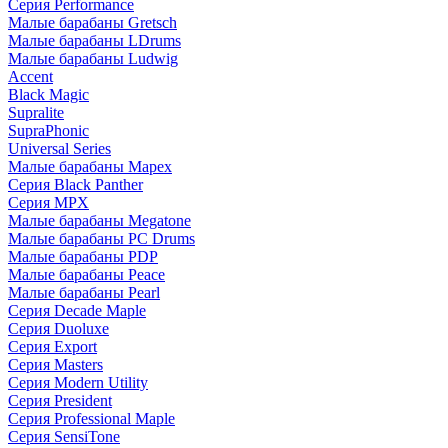
Серия Performance
Малые барабаны Gretsch
Малые барабаны LDrums
Малые барабаны Ludwig
Accent
Black Magic
Supralite
SupraPhonic
Universal Series
Малые барабаны Mapex
Серия Black Panther
Серия MPX
Малые барабаны Megatone
Малые барабаны PC Drums
Малые барабаны PDP
Малые барабаны Peace
Малые барабаны Pearl
Серия Decade Maple
Серия Duoluxe
Серия Export
Серия Masters
Серия Modern Utility
Серия President
Серия Professional Maple
Серия SensiTone