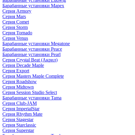
Барабанные установки Ludwig
Барабанные установки Mapex
Серия Armory
Серия Mars
Серия Comet
Серия Storm
Серия Tornado
Серия Venus
Барабанные установки Megatone
Барабанные установки Peace
Барабанные установки Pearl
Серия Crystal Beat (Акрил)
Серия Decade Maple
Серия Export
Серия Masters Maple Complete
Серия Roadshow
Серия Midtown
Серия Session Studio Select
Барабанные установки Tama
Серия Club-JAM
Серия ImperialStar
Серия Rhythm Mate
Серия Stagestar
Серия Starclassic
Серия Superstar