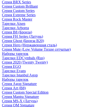
Серия BRX Series
Серия Custom Brilliant
Серия Custom Series
Серия Extreme Series
Серия Rock Master
Тарелки Aisen
Тарелки Arborea
Серия B8 (Бронза)
Серия FH Series (Латунь)
Серия Ghost (Бронза B20)
Серия Hero (Нержавеющая сталь)
Серия Mute (Low Volume Тихие сетчатые)
Наборы тарелок
Тарелки EDCymbals (Rus)
Серия 2020 (Twenty Twenty)
Серия EGO
Тарелки Evans
Тарелки Istanbul Agop
Наборы тарелок
Серия Agop Signature
Серия Art (B8)
Серия Custom Special Edition
Серия Mantra Signature
Серия MS-X (Латунь)
Серия OM Signature