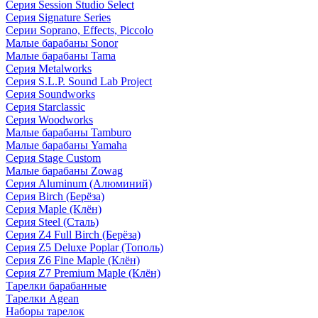
Серия Session Studio Select
Серия Signature Series
Серии Soprano, Effects, Piccolo
Малые барабаны Sonor
Малые барабаны Tama
Серия Metalworks
Серия S.L.P. Sound Lab Project
Серия Soundworks
Серия Starclassic
Серия Woodworks
Малые барабаны Tamburo
Малые барабаны Yamaha
Серия Stage Custom
Малые барабаны Zowag
Серия Aluminum (Алюминий)
Серия Birch (Берёза)
Серия Maple (Клён)
Серия Steel (Сталь)
Серия Z4 Full Birch (Берёза)
Серия Z5 Deluxe Poplar (Тополь)
Серия Z6 Fine Maple (Клён)
Серия Z7 Premium Maple (Клён)
Тарелки барабанные
Тарелки Agean
Наборы тарелок