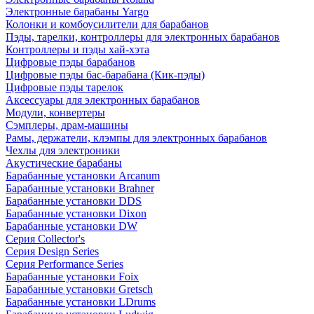
Электронные барабаны Yargo
Колонки и комбоусилители для барабанов
Пэды, тарелки, контроллеры для электронных барабанов
Контроллеры и пэды хай-хэта
Цифровые пэды барабанов
Цифровые пэды бас-барабана (Кик-пэды)
Цифровые пэды тарелок
Аксессуары для электронных барабанов
Модули, конвертеры
Сэмплеры, драм-машины
Рамы, держатели, клэмпы для электронных барабанов
Чехлы для электроники
Акустические барабаны
Барабанные установки Arcanum
Барабанные установки Brahner
Барабанные установки DDS
Барабанные установки Dixon
Барабанные установки DW
Серия Collector's
Серия Design Series
Серия Performance Series
Барабанные установки Foix
Барабанные установки Gretsch
Барабанные установки LDrums