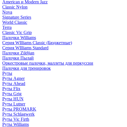
American и Modern Jazz
Classic Nylon
Nova
Signature Series
World Classic
Terra
Classic Vic Grip
Палочки Williams
Серия WIlliams Classic (Бюджетные)
Серия WIlliams Standard
Палочки Zildjian
Палочки Пылай
Оркестровые палочки, маллеты для перкуссии
Палочки для тренировок
Руты
Руты Agner
Руты Ahead
Руты Flix
Руты Grig
Руты HUN
Руты Lutner
Руты PROMARK
Руты Schlagwerk
Руты Vic Firth
Руты Williams