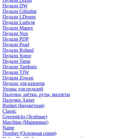
Педали Dixon
Педали DW
Педали Gibraltar
Педали LDrums
Педали Ludwig
Педали Mapex
Педали Nux
Педали PDP
Педали Pearl
Педали Roland
Педали Sonor
Педали Tama
Педали Tamburo
Педали TJW
Педали Zowag
Педали для кахонов
Упоры для педалей
Палочки, щётки, руты, маллеты
Палочки Agner
Budget (Бюджетная)
Classic
Greensticks (Зелёные)
Marching (Маршевые)
Name
Number (Основная серия)