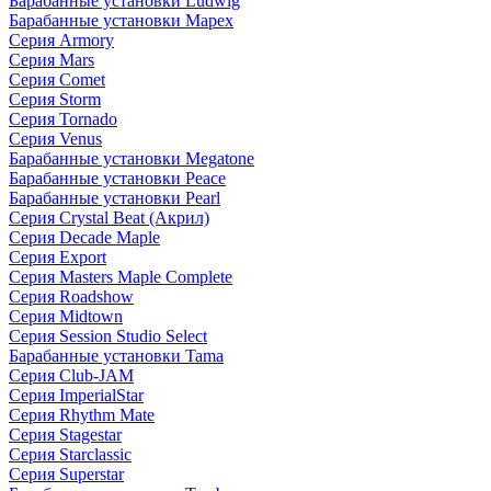
Барабанные установки Ludwig
Барабанные установки Mapex
Серия Armory
Серия Mars
Серия Comet
Серия Storm
Серия Tornado
Серия Venus
Барабанные установки Megatone
Барабанные установки Peace
Барабанные установки Pearl
Серия Crystal Beat (Акрил)
Серия Decade Maple
Серия Export
Серия Masters Maple Complete
Серия Roadshow
Серия Midtown
Серия Session Studio Select
Барабанные установки Tama
Серия Club-JAM
Серия ImperialStar
Серия Rhythm Mate
Серия Stagestar
Серия Starclassic
Серия Superstar