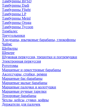
Тамбурины BFSD
Тамбурины Dadi
Тамбурины Flight
Тамбурины LP
Тамбурины Meinl
Тамбурины Oruga
Тамбурины Tycoon
Тимбалес
Треугольники
Хэндпаны, язычковые барабаны, глюкофоны
Чаймс
Шейкеры
Шекере
Шумовая перкуссия, трещотки и погремушки
Электронная перкуссия
Рототомы
Маршевые и оркестровые барабаны
Аксессуары, стойки, ремни
Маршевые бас-барабаны
Маршевые малые барабаны
Маршевые палочки и колотушки
Маршевые ручные тарелки
Теноровые барабаны
Чехлы, кейсы, сумки, кофры
Держатели для палочек