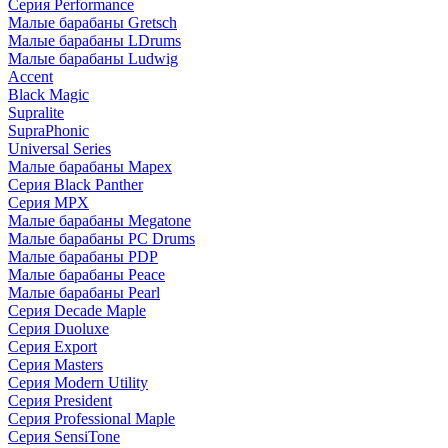
Серия Performance
Малые барабаны Gretsch
Малые барабаны LDrums
Малые барабаны Ludwig
Accent
Black Magic
Supralite
SupraPhonic
Universal Series
Малые барабаны Mapex
Серия Black Panther
Серия MPX
Малые барабаны Megatone
Малые барабаны PC Drums
Малые барабаны PDP
Малые барабаны Peace
Малые барабаны Pearl
Серия Decade Maple
Серия Duoluxe
Серия Export
Серия Masters
Серия Modern Utility
Серия President
Серия Professional Maple
Серия SensiTone