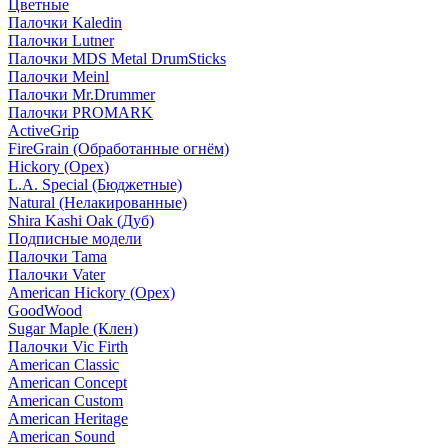
Цветные
Палочки Kaledin
Палочки Lutner
Палочки MDS Metal DrumSticks
Палочки Meinl
Палочки Mr.Drummer
Палочки PROMARK
ActiveGrip
FireGrain (Обработанные огнём)
Hickory (Орех)
L.A. Special (Бюджетные)
Natural (Нелакированные)
Shira Kashi Oak (Дуб)
Подписные модели
Палочки Tama
Палочки Vater
American Hickory (Орех)
GoodWood
Sugar Maple (Клен)
Палочки Vic Firth
American Classic
American Concept
American Custom
American Heritage
American Sound