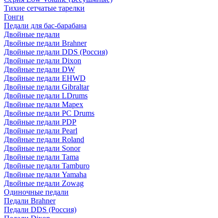
Тихие сетчатые тарелки
Гонги
Педали для бас-барабана
Двойные педали
Двойные педали Brahner
Двойные педали DDS (Россия)
Двойные педали Dixon
Двойные педали DW
Двойные педали EHWD
Двойные педали Gibraltar
Двойные педали LDrums
Двойные педали Mapex
Двойные педали PC Drums
Двойные педали PDP
Двойные педали Pearl
Двойные педали Roland
Двойные педали Sonor
Двойные педали Tama
Двойные педали Tamburo
Двойные педали Yamaha
Двойные педали Zowag
Одиночные педали
Педали Brahner
Педали DDS (Россия)