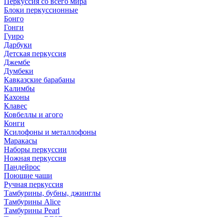
Перкуссия со всего мира
Блоки перкуссионные
Бонго
Гонги
Гуиро
Дарбуки
Детская перкуссия
Джембе
Думбеки
Кавказские барабаны
Калимбы
Кахоны
Клавес
Ковбеллы и агого
Конги
Ксилофоны и металлофоны
Маракасы
Наборы перкуссии
Ножная перкуссия
Пандейрос
Поющие чаши
Ручная перкуссия
Тамбурины, бубны, джинглы
Тамбурины Alice
Тамбурины Pearl