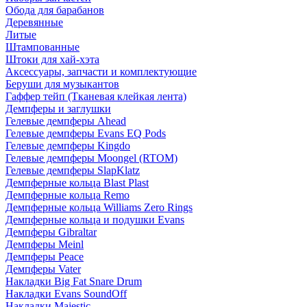
Обода для барабанов
Деревянные
Литые
Штампованные
Штоки для хай-хэта
Аксессуары, запчасти и комплектующие
Беруши для музыкантов
Гаффер тейп (Тканевая клейкая лента)
Демпферы и заглушки
Гелевые демпферы Ahead
Гелевые демпферы Evans EQ Pods
Гелевые демпферы Kingdo
Гелевые демпферы Moongel (RTOM)
Гелевые демпферы SlapKlatz
Демпферные кольца Blast Plast
Демпферные кольца Remo
Демпферные кольца Williams Zero Rings
Демпферные кольца и подушки Evans
Демпферы Gibraltar
Демпферы Meinl
Демпферы Peace
Демпферы Vater
Накладки Big Fat Snare Drum
Накладки Evans SoundOff
Накладки Majestic