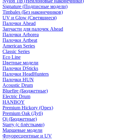
Nylon Tip (Нейлоновые наконечники)
Signature (Подписные модели)
Timbales (Без наконечников)
UV и Glow (Светящиеся)
Палочки Ahead
Запчасти для палочек Ahead
Палочки Arborea
Палочки Artbeat
American Series
Classic Series
Eco Line
Цветные модели
Палочки DSticks
Палочки HeadHunters
Палочки HUN
Acoustic Drum
Bluefire (Бюджетные)
Electric Drum
HANBOY
Premium Hickory (Орех)
Premium Oak (Дуб)
Qi (Бюджетные)
Starry (с блёстками)
Маршевые модели
Флуоресцентные и UV