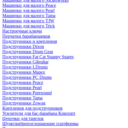
Машинки для малого Nickelworks
Машинки для малого Peace
Машинки для малого Pearl
Машинки для малого Tama
Машинки для малого TJW
Машинки для малого Trick
Настроечные ключи
Перчатки барабанщиков
Подструнники и крепления
Подструнники Dixon
Подструнники Drum Gear
Подструнники Fat Cat Snappy Snares
Подструнники Gibraltar
Подструнники LDrums
Подструнники Mapex
Подструнники PC Drums
Подструнники Peace
Подструнники Pearl
Подструнники Puresound
Подструнники Tama
Подструнники Zowag
Крепления для подструнников
Усилители для бас-барабана Кикпорт
Цепочки для тарелок
Шумо\вибропоглощающие платформы