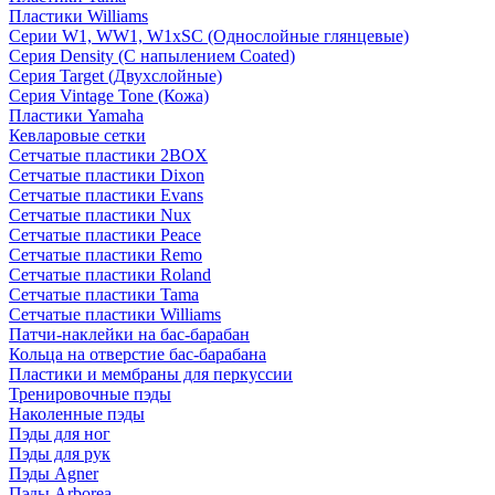
Пластики Williams
Серии W1, WW1, W1xSC (Однослойные глянцевые)
Серия Density (C напылением Coated)
Серия Target (Двухслойные)
Серия Vintage Tone (Кожа)
Пластики Yamaha
Кевларовые сетки
Сетчатые пластики 2BOX
Сетчатые пластики Dixon
Сетчатые пластики Evans
Сетчатые пластики Nux
Сетчатые пластики Peace
Сетчатые пластики Remo
Сетчатые пластики Roland
Сетчатые пластики Tama
Сетчатые пластики Williams
Патчи-наклейки на бас-барабан
Кольца на отверстие бас-барабана
Пластики и мембраны для перкуссии
Тренировочные пэды
Наколенные пэды
Пэды для ног
Пэды для рук
Пэды Agner
Пэды Arborea