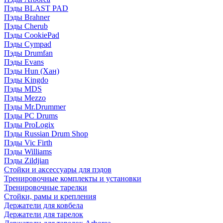
Пэды BLAST PAD
Пэды Brahner
Пэды Cherub
Пэды CookiePad
Пэды Cympad
Пэды Drumfan
Пэды Evans
Пэды Hun (Хан)
Пэды Kingdo
Пэды MDS
Пэды Mezzo
Пэды Mr.Drummer
Пэды PC Drums
Пэды ProLogix
Пэды Russian Drum Shop
Пэды Vic Firth
Пэды Williams
Пэды Zildjian
Стойки и аксессуары для пэдов
Тренировочные комплекты и установки
Тренировочные тарелки
Стойки, рамы и крепления
Держатели для ковбела
Держатели для тарелок