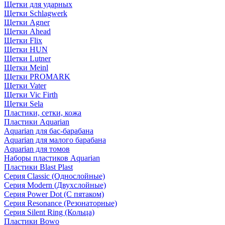
Щетки для ударных
Щетки Schlagwerk
Щетки Agner
Щетки Ahead
Щетки Flix
Щетки HUN
Щетки Lutner
Щетки Meinl
Щетки PROMARK
Щетки Vater
Щетки Vic Firth
Щетки Sela
Пластики, сетки, кожа
Пластики Aquarian
Aquarian для бас-барабана
Aquarian для малого барабана
Aquarian для томов
Наборы пластиков Aquarian
Пластики Blast Plast
Серия Classic (Однослойные)
Серия Modern (Двухслойные)
Серия Power Dot (С пятаком)
Серия Resonance (Резонаторные)
Серия Silent Ring (Кольца)
Пластики Bowo