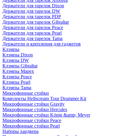
Держатели для тарелок Arborea
Держатели для тарелок Dixon
Держатели для тарелок DW
Держатели для тарелок PDP
Держатели для тарелок Gibraltar
Держатели для тарелок Peace
Держатели для тарелок Pearl
Держатели для тарелок Tama
Держатели и крепления для гаджетов
Клэмпы
Клэмпы Dixon
Клэмпы DW
Клэмпы Gibraltar
Клэмпы Mapex
Клэмпы Peace
Клэмпы Pearl
Клэмпы Tama
Микрофонные стойки
Комплекты Hellscream Tour Drummer Kit
Микрофонные стойки Gravity
Микрофонные стойки Hercules
Микрофонные стойки König &amp; Meyer
Микрофонные стойки Peace
Микрофонные стойки Pearl
Наборы хардвера