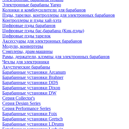
Электронные барабаны Yargo
Колонки и комбоусилители для барабанов
Пэды, тарелки, контроллеры для электронных барабанов
Контроллеры и пэды хай-хэта
Цифровые пэды барабанов
Цифровые пэды бас-барабана (Кик-пэды)
Цифровые пэды тарелок
Аксессуары для электронных барабанов
Модули, конвертеры
Сэмплеры, драм-машины
Рамы, держатели, клэмпы для электронных барабанов
Чехлы для электроники
Акустические барабаны
Барабанные установки Arcanum
Барабанные установки Brahner
Барабанные установки DDS
Барабанные установки Dixon
Барабанные установки DW
Серия Collector's
Серия Design Series
Серия Performance Series
Барабанные установки Foix
Барабанные установки Gretsch
Барабанные установки LDrums