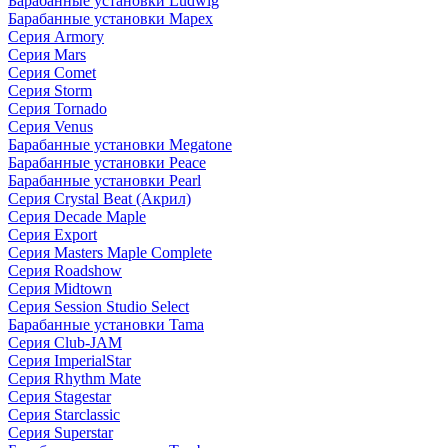
Барабанные установки Ludwig
Барабанные установки Mapex
Серия Armory
Серия Mars
Серия Comet
Серия Storm
Серия Tornado
Серия Venus
Барабанные установки Megatone
Барабанные установки Peace
Барабанные установки Pearl
Серия Crystal Beat (Акрил)
Серия Decade Maple
Серия Export
Серия Masters Maple Complete
Серия Roadshow
Серия Midtown
Серия Session Studio Select
Барабанные установки Tama
Серия Club-JAM
Серия ImperialStar
Серия Rhythm Mate
Серия Stagestar
Серия Starclassic
Серия Superstar