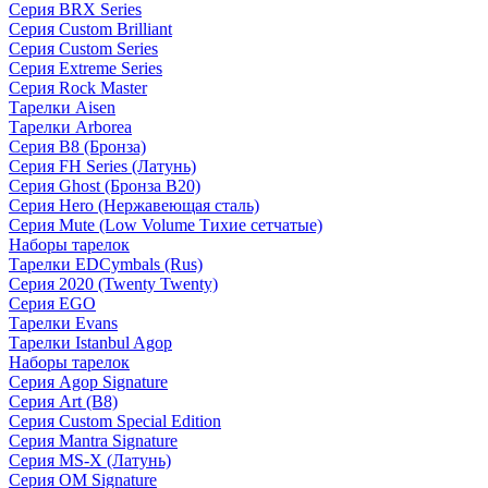
Серия BRX Series
Серия Custom Brilliant
Серия Custom Series
Серия Extreme Series
Серия Rock Master
Тарелки Aisen
Тарелки Arborea
Серия B8 (Бронза)
Серия FH Series (Латунь)
Серия Ghost (Бронза B20)
Серия Hero (Нержавеющая сталь)
Серия Mute (Low Volume Тихие сетчатые)
Наборы тарелок
Тарелки EDCymbals (Rus)
Серия 2020 (Twenty Twenty)
Серия EGO
Тарелки Evans
Тарелки Istanbul Agop
Наборы тарелок
Серия Agop Signature
Серия Art (B8)
Серия Custom Special Edition
Серия Mantra Signature
Серия MS-X (Латунь)
Серия OM Signature