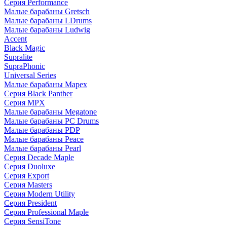
Серия Performance
Малые барабаны Gretsch
Малые барабаны LDrums
Малые барабаны Ludwig
Accent
Black Magic
Supralite
SupraPhonic
Universal Series
Малые барабаны Mapex
Серия Black Panther
Серия MPX
Малые барабаны Megatone
Малые барабаны PC Drums
Малые барабаны PDP
Малые барабаны Peace
Малые барабаны Pearl
Серия Decade Maple
Серия Duoluxe
Серия Export
Серия Masters
Серия Modern Utility
Серия President
Серия Professional Maple
Серия SensiTone