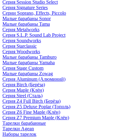
Серия Session Studio Select
Серия Signature Series
Серии Soprano, Effects, Piccolo
Малые барабаны Sonor
Малые барабаны Tama
Серия Metalworks
Серия S.L.P. Sound Lab Project
Серия Soundworks
Серия Starclassic
Серия Woodworks
Малые барабаны Tamburo
Малые барабаны Yamaha
Серия Stage Custom
Малые барабаны Zowag
Серия Aluminum (Алюминий)
Серия Birch (Берёза)
Серия Maple (Клён)
Серия Steel (Сталь)
Серия Z4 Full Birch (Берёза)
Серия Z5 Deluxe Poplar (Тополь)
Серия Z6 Fine Maple (Клён)
Серия Z7 Premium Maple (Клён)
Тарелки барабанные
Тарелки Agean
Наборы тарелок