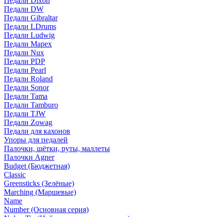
Педали Dixon
Педали DW
Педали Gibraltar
Педали LDrums
Педали Ludwig
Педали Mapex
Педали Nux
Педали PDP
Педали Pearl
Педали Roland
Педали Sonor
Педали Tama
Педали Tamburo
Педали TJW
Педали Zowag
Педали для кахонов
Упоры для педалей
Палочки, щётки, руты, маллеты
Палочки Agner
Budget (Бюджетная)
Classic
Greensticks (Зелёные)
Marching (Маршевые)
Name
Number (Основная серия)