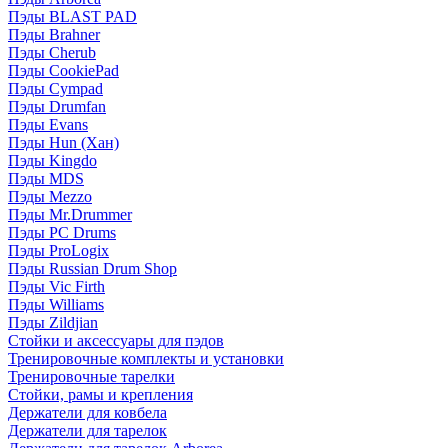
Пэды BLAST PAD
Пэды Brahner
Пэды Cherub
Пэды CookiePad
Пэды Cympad
Пэды Drumfan
Пэды Evans
Пэды Hun (Хан)
Пэды Kingdo
Пэды MDS
Пэды Mezzo
Пэды Mr.Drummer
Пэды PC Drums
Пэды ProLogix
Пэды Russian Drum Shop
Пэды Vic Firth
Пэды Williams
Пэды Zildjian
Стойки и аксессуары для пэдов
Тренировочные комплекты и установки
Тренировочные тарелки
Стойки, рамы и крепления
Держатели для ковбела
Держатели для тарелок