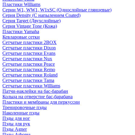
Пластики Williams
Серии W1, WW1, W1xSC (Однослойные глянцевые)
Серия Density (C напылением Coated)
Серия Target (Двухслойные)
Серия Vintage Tone (Кожа)
Пластики Yamaha
Кевларовые сетки
Сетчатые пластики 2BOX
Сетчатые пластики Dixon
Сетчатые пластики Evans
Сетчатые пластики Nux
Сетчатые пластики Peace
Сетчатые пластики Remo
Сетчатые пластики Roland
Сетчатые пластики Tama
Сетчатые пластики Williams
Патчи-наклейки на бас-барабан
Кольца на отверстие бас-барабана
Пластики и мембраны для перкуссии
Тренировочные пэды
Наколенные пэды
Пэды для ног
Пэды для рук
Пэды Agner
Пэды Arborea