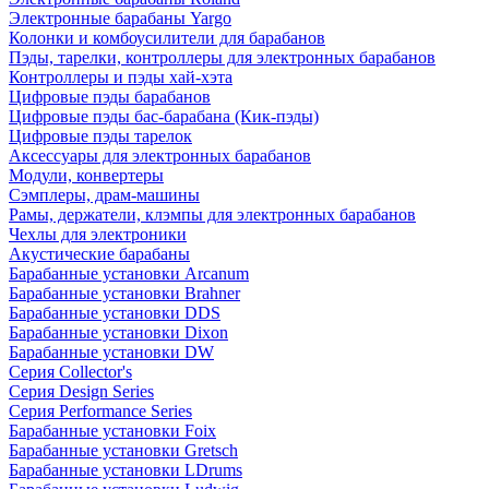
Электронные барабаны Yargo
Колонки и комбоусилители для барабанов
Пэды, тарелки, контроллеры для электронных барабанов
Контроллеры и пэды хай-хэта
Цифровые пэды барабанов
Цифровые пэды бас-барабана (Кик-пэды)
Цифровые пэды тарелок
Аксессуары для электронных барабанов
Модули, конвертеры
Сэмплеры, драм-машины
Рамы, держатели, клэмпы для электронных барабанов
Чехлы для электроники
Акустические барабаны
Барабанные установки Arcanum
Барабанные установки Brahner
Барабанные установки DDS
Барабанные установки Dixon
Барабанные установки DW
Серия Collector's
Серия Design Series
Серия Performance Series
Барабанные установки Foix
Барабанные установки Gretsch
Барабанные установки LDrums