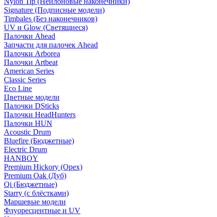
Nylon Tip (Нейлоновые наконечники)
Signature (Подписные модели)
Timbales (Без наконечников)
UV и Glow (Светящиеся)
Палочки Ahead
Запчасти для палочек Ahead
Палочки Arborea
Палочки Artbeat
American Series
Classic Series
Eco Line
Цветные модели
Палочки DSticks
Палочки HeadHunters
Палочки HUN
Acoustic Drum
Bluefire (Бюджетные)
Electric Drum
HANBOY
Premium Hickory (Орех)
Premium Oak (Дуб)
Qi (Бюджетные)
Starry (с блёстками)
Маршевые модели
Флуоресцентные и UV