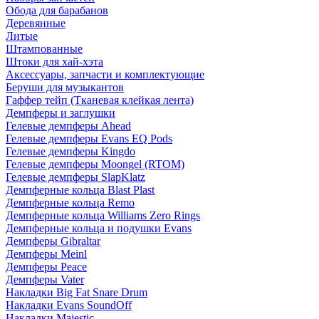
Обода для барабанов
Деревянные
Литые
Штампованные
Штоки для хай-хэта
Аксессуары, запчасти и комплектующие
Беруши для музыкантов
Гаффер тейп (Тканевая клейкая лента)
Демпферы и заглушки
Гелевые демпферы Ahead
Гелевые демпферы Evans EQ Pods
Гелевые демпферы Kingdo
Гелевые демпферы Moongel (RTOM)
Гелевые демпферы SlapKlatz
Демпферные кольца Blast Plast
Демпферные кольца Remo
Демпферные кольца Williams Zero Rings
Демпферные кольца и подушки Evans
Демпферы Gibraltar
Демпферы Meinl
Демпферы Peace
Демпферы Vater
Накладки Big Fat Snare Drum
Накладки Evans SoundOff
Накладки Majestic