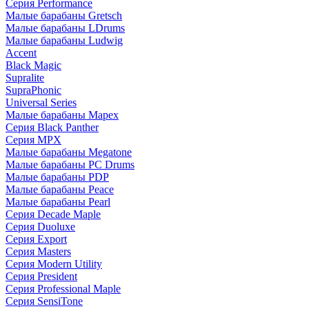
Серия Performance
Малые барабаны Gretsch
Малые барабаны LDrums
Малые барабаны Ludwig
Accent
Black Magic
Supralite
SupraPhonic
Universal Series
Малые барабаны Mapex
Серия Black Panther
Серия MPX
Малые барабаны Megatone
Малые барабаны PC Drums
Малые барабаны PDP
Малые барабаны Peace
Малые барабаны Pearl
Серия Decade Maple
Серия Duoluxe
Серия Export
Серия Masters
Серия Modern Utility
Серия President
Серия Professional Maple
Серия SensiTone