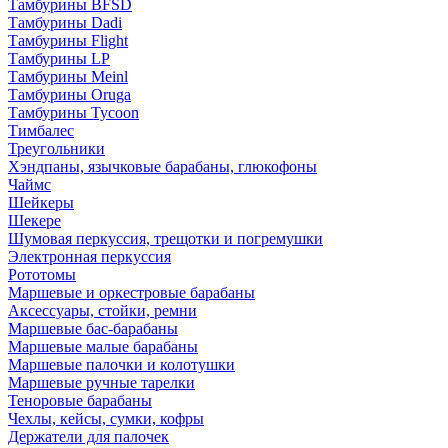
Тамбурины BFSD
Тамбурины Dadi
Тамбурины Flight
Тамбурины LP
Тамбурины Meinl
Тамбурины Oruga
Тамбурины Tycoon
Тимбалес
Треугольники
Хэндпаны, язычковые барабаны, глюкофоны
Чаймс
Шейкеры
Шекере
Шумовая перкуссия, трещотки и погремушки
Электронная перкуссия
Рототомы
Маршевые и оркестровые барабаны
Аксессуары, стойки, ремни
Маршевые бас-барабаны
Маршевые малые барабаны
Маршевые палочки и колотушки
Маршевые ручные тарелки
Теноровые барабаны
Чехлы, кейсы, сумки, кофры
Держатели для палочек