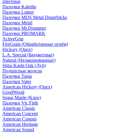
Цветные
Палочки Kaledin
Палочки Lutner
Палочки MDS Metal DrumSticks
Палочки Meinl
Палочки Mr.Drummer
Палочки PROMARK
ActiveGrip
FireGrain (Обработанные огнём)
Hickory (Орех)
L.A. Special (Бюджетные)
Natural (Нелакированные)
Shira Kashi Oak (Дуб)
Подписные модели
Палочки Tama
Палочки Vater
American Hickory (Орех)
GoodWood
Sugar Maple (Клен)
Палочки Vic Firth
American Classic
American Concept
American Custom
American Heritage
American Sound