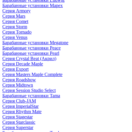
Барабанные установки Ludwig
Барабанные установки Mapex
Серия Armory
Серия Mars
Серия Comet
Серия Storm
Серия Tornado
Серия Venus
Барабанные установки Megatone
Барабанные установки Peace
Барабанные установки Pearl
Серия Crystal Beat (Акрил)
Серия Decade Maple
Серия Export
Серия Masters Maple Complete
Серия Roadshow
Серия Midtown
Серия Session Studio Select
Барабанные установки Tama
Серия Club-JAM
Серия ImperialStar
Серия Rhythm Mate
Серия Stagestar
Серия Starclassic
Серия Superstar