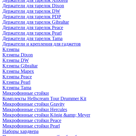
Держатели для тарелок Arborea
Держатели для тарелок Dixon
Держатели для тарелок DW
Держатели для тарелок PDP
Держатели для тарелок Gibraltar
Держатели для тарелок Peace
Держатели для тарелок Pearl
Держатели для тарелок Tama
Держатели и крепления для гаджетов
Клэмпы
Клэмпы Dixon
Клэмпы DW
Клэмпы Gibraltar
Клэмпы Mapex
Клэмпы Peace
Клэмпы Pearl
Клэмпы Tama
Микрофонные стойки
Комплекты Hellscream Tour Drummer Kit
Микрофонные стойки Gravity
Микрофонные стойки Hercules
Микрофонные стойки König &amp; Meyer
Микрофонные стойки Peace
Микрофонные стойки Pearl
Наборы хардвера