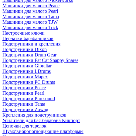
Машинки для малого Nickelworks
Машинки для малого Peace
Машинки для малого Pearl
Машинки для малого Tama
Машинки для малого TJW
Машинки для малого Trick
Настроечные ключи
Перчатки барабанщиков
Подструнники и крепления
Подструнники Dixon
Подструнники Drum Gear
Подструнники Fat Cat Snappy Snares
Подструнники Gibraltar
Подструнники LDrums
Подструнники Mapex
Подструнники PC Drums
Подструнники Peace
Подструнники Pearl
Подструнники Puresound
Подструнники Tama
Подструнники Zowag
Крепления для подструнников
Усилители для бас-барабана Кикпорт
Цепочки для тарелок
Шумо\вибропоглощающие платформы