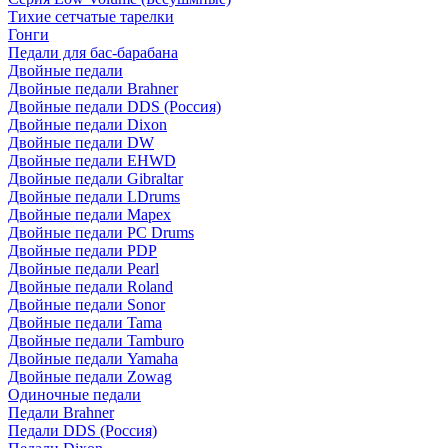
Тихие сетчатые тарелки
Гонги
Педали для бас-барабана
Двойные педали
Двойные педали Brahner
Двойные педали DDS (Россия)
Двойные педали Dixon
Двойные педали DW
Двойные педали EHWD
Двойные педали Gibraltar
Двойные педали LDrums
Двойные педали Mapex
Двойные педали PC Drums
Двойные педали PDP
Двойные педали Pearl
Двойные педали Roland
Двойные педали Sonor
Двойные педали Tama
Двойные педали Tamburo
Двойные педали Yamaha
Двойные педали Zowag
Одиночные педали
Педали Brahner
Педали DDS (Россия)