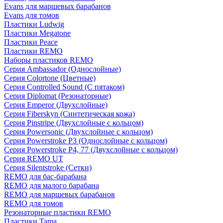
Evans для маршевых барабанов
Evans для томов
Пластики Ludwig
Пластики Megatone
Пластики Peace
Пластики REMO
Наборы пластиков REMO
Серия Ambassador (Однослойные)
Серия Colortone (Цветные)
Серия Controlled Sound (С пятаком)
Серия Diplomat (Резонаторные)
Серия Emperor (Двухслойные)
Серия Fiberskyn (Синтетическая кожа)
Серия Pinstripe (Двухслойные с кольцом)
Серия Powersonic (Двухслойные с кольцом)
Серия Powerstroke P3 (Однослойные с кольцом)
Серия Powerstroke P4, 77 (Двухслойные с кольцом)
Серия REMO UT
Серия Silentstroke (Сетки)
REMO для бас-барабана
REMO для малого барабана
REMO для маршевых барабанов
REMO для томов
Резонаторные пластики REMO
Пластики Tama