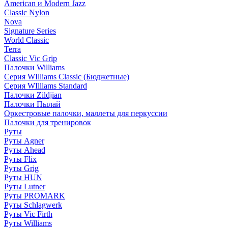
American и Modern Jazz
Classic Nylon
Nova
Signature Series
World Classic
Terra
Classic Vic Grip
Палочки Williams
Серия WIlliams Classic (Бюджетные)
Серия WIlliams Standard
Палочки Zildjian
Палочки Пылай
Оркестровые палочки, маллеты для перкуссии
Палочки для тренировок
Руты
Руты Agner
Руты Ahead
Руты Flix
Руты Grig
Руты HUN
Руты Lutner
Руты PROMARK
Руты Schlagwerk
Руты Vic Firth
Руты Williams