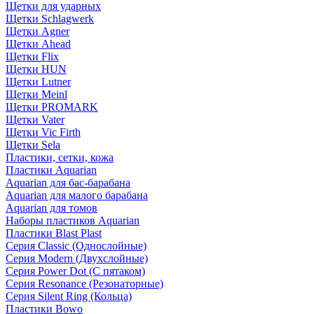
Щетки для ударных
Щетки Schlagwerk
Щетки Agner
Щетки Ahead
Щетки Flix
Щетки HUN
Щетки Lutner
Щетки Meinl
Щетки PROMARK
Щетки Vater
Щетки Vic Firth
Щетки Sela
Пластики, сетки, кожа
Пластики Aquarian
Aquarian для бас-барабана
Aquarian для малого барабана
Aquarian для томов
Наборы пластиков Aquarian
Пластики Blast Plast
Серия Classic (Однослойные)
Серия Modern (Двухслойные)
Серия Power Dot (С пятаком)
Серия Resonance (Резонаторные)
Серия Silent Ring (Кольца)
Пластики Bowo