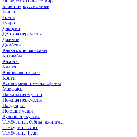
Перкуссия со всего мира
Блоки перкуссионные
Бонго
Гонги
Гуиро
Дарбуки
Детская перкуссия
Джембе
Думбеки
Кавказские барабаны
Калимбы
Кахоны
Клавес
Ковбеллы и агого
Конги
Ксилофоны и металлофоны
Маракасы
Наборы перкуссии
Ножная перкуссия
Пандейрос
Поющие чаши
Ручная перкуссия
Тамбурины, бубны, джинглы
Тамбурины Alice
Тамбурины Pearl