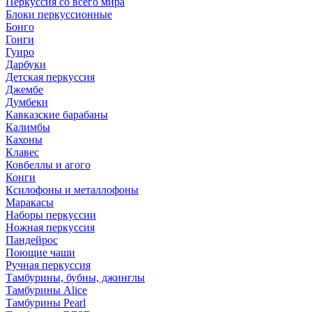
Перкуссия со всего мира
Блоки перкуссионные
Бонго
Гонги
Гуиро
Дарбуки
Детская перкуссия
Джембе
Думбеки
Кавказские барабаны
Калимбы
Кахоны
Клавес
Ковбеллы и агого
Конги
Ксилофоны и металлофоны
Маракасы
Наборы перкуссии
Ножная перкуссия
Пандейрос
Поющие чаши
Ручная перкуссия
Тамбурины, бубны, джинглы
Тамбурины Alice
Тамбурины Pearl