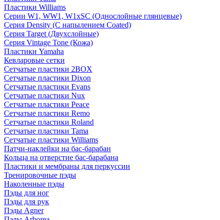
Пластики Williams
Серии W1, WW1, W1xSC (Однослойные глянцевые)
Серия Density (C напылением Coated)
Серия Target (Двухслойные)
Серия Vintage Tone (Кожа)
Пластики Yamaha
Кевларовые сетки
Сетчатые пластики 2BOX
Сетчатые пластики Dixon
Сетчатые пластики Evans
Сетчатые пластики Nux
Сетчатые пластики Peace
Сетчатые пластики Remo
Сетчатые пластики Roland
Сетчатые пластики Tama
Сетчатые пластики Williams
Патчи-наклейки на бас-барабан
Кольца на отверстие бас-барабана
Пластики и мембраны для перкуссии
Тренировочные пэды
Наколенные пэды
Пэды для ног
Пэды для рук
Пэды Agner
Пэды Arborea