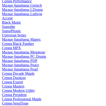
Серия Performance
Малые барабаны Gretsch
Малые барабаны LDrums
Малые барабаны Ludwig
Accent
Black Magic
Supralite
SupraPhonic
Universal Series
Малые барабаны Mapex
Серия Black Panther
Серия MPX
Малые барабаны Megatone
Малые барабаны PC Drums
Малые барабаны PDP
Малые барабаны Peace
Малые барабаны Pearl
Серия Decade Maple
Серия Duoluxe
Серия Export
Серия Masters
Серия Modern Utility
Серия President
Серия Professional Maple
Серия SensiTone