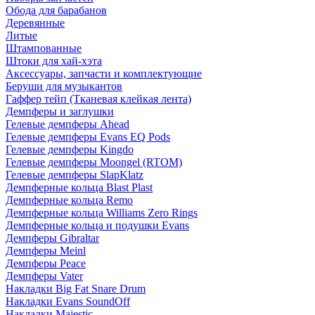
Обода для барабанов
Деревянные
Литые
Штампованные
Штоки для хай-хэта
Аксессуары, запчасти и комплектующие
Беруши для музыкантов
Гаффер тейп (Тканевая клейкая лента)
Демпферы и заглушки
Гелевые демпферы Ahead
Гелевые демпферы Evans EQ Pods
Гелевые демпферы Kingdo
Гелевые демпферы Moongel (RTOM)
Гелевые демпферы SlapKlatz
Демпферные кольца Blast Plast
Демпферные кольца Remo
Демпферные кольца Williams Zero Rings
Демпферные кольца и подушки Evans
Демпферы Gibraltar
Демпферы Meinl
Демпферы Peace
Демпферы Vater
Накладки Big Fat Snare Drum
Накладки Evans SoundOff
Накладки Majestic