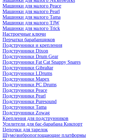
Машинки для малого Nickelworks
Машинки для малого Peace
Машинки для малого Pearl
Машинки для малого Tama
Машинки для малого TJW
Машинки для малого Trick
Настроечные ключи
Перчатки барабанщиков
Подструнники и крепления
Подструнники Dixon
Подструнники Drum Gear
Подструнники Fat Cat Snappy Snares
Подструнники Gibraltar
Подструнники LDrums
Подструнники Mapex
Подструнники PC Drums
Подструнники Peace
Подструнники Pearl
Подструнники Puresound
Подструнники Tama
Подструнники Zowag
Крепления для подструнников
Усилители для бас-барабана Кикпорт
Цепочки для тарелок
Шумо\вибропоглощающие платформы