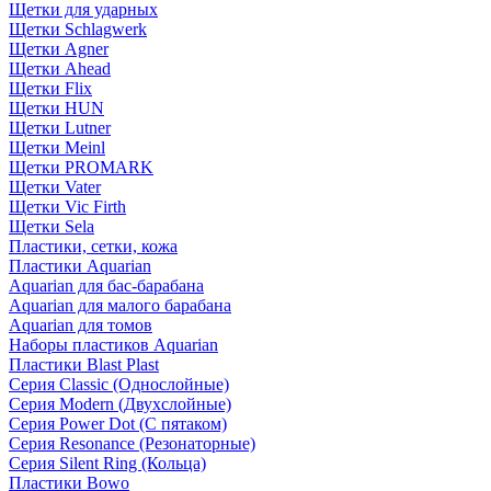
Щетки для ударных
Щетки Schlagwerk
Щетки Agner
Щетки Ahead
Щетки Flix
Щетки HUN
Щетки Lutner
Щетки Meinl
Щетки PROMARK
Щетки Vater
Щетки Vic Firth
Щетки Sela
Пластики, сетки, кожа
Пластики Aquarian
Aquarian для бас-барабана
Aquarian для малого барабана
Aquarian для томов
Наборы пластиков Aquarian
Пластики Blast Plast
Серия Classic (Однослойные)
Серия Modern (Двухслойные)
Серия Power Dot (С пятаком)
Серия Resonance (Резонаторные)
Серия Silent Ring (Кольца)
Пластики Bowo