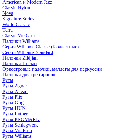
American и Modern Jazz
Classic Nylon
Nova
Signature Series
World Classic
Terra
Classic Vic Grip
Палочки Williams
Серия WIlliams Classic (Бюджетные)
Серия WIlliams Standard
Палочки Zildjian
Палочки Пылай
Оркестровые палочки, маллеты для перкуссии
Палочки для тренировок
Руты
Руты Agner
Руты Ahead
Руты Flix
Руты Grig
Руты HUN
Руты Lutner
Руты PROMARK
Руты Schlagwerk
Руты Vic Firth
Руты Williams