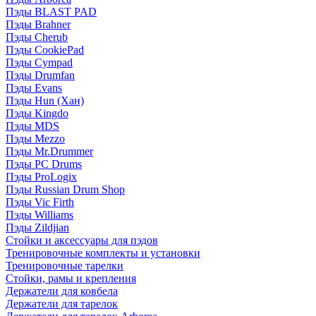
Пэды BLAST PAD
Пэды Brahner
Пэды Cherub
Пэды CookiePad
Пэды Cympad
Пэды Drumfan
Пэды Evans
Пэды Hun (Хан)
Пэды Kingdo
Пэды MDS
Пэды Mezzo
Пэды Mr.Drummer
Пэды PC Drums
Пэды ProLogix
Пэды Russian Drum Shop
Пэды Vic Firth
Пэды Williams
Пэды Zildjian
Стойки и аксессуары для пэдов
Тренировочные комплекты и установки
Тренировочные тарелки
Стойки, рамы и крепления
Держатели для ковбела
Держатели для тарелок