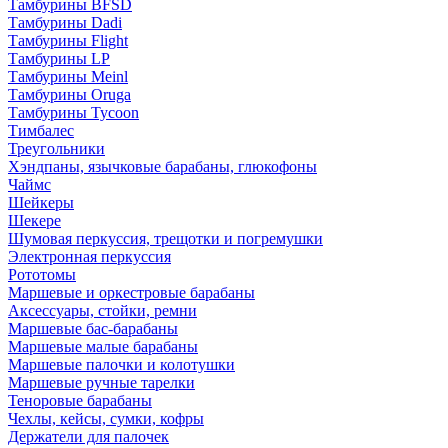
Тамбурины BFSD
Тамбурины Dadi
Тамбурины Flight
Тамбурины LP
Тамбурины Meinl
Тамбурины Oruga
Тамбурины Tycoon
Тимбалес
Треугольники
Хэндпаны, язычковые барабаны, глюкофоны
Чаймс
Шейкеры
Шекере
Шумовая перкуссия, трещотки и погремушки
Электронная перкуссия
Рототомы
Маршевые и оркестровые барабаны
Аксессуары, стойки, ремни
Маршевые бас-барабаны
Маршевые малые барабаны
Маршевые палочки и колотушки
Маршевые ручные тарелки
Теноровые барабаны
Чехлы, кейсы, сумки, кофры
Держатели для палочек