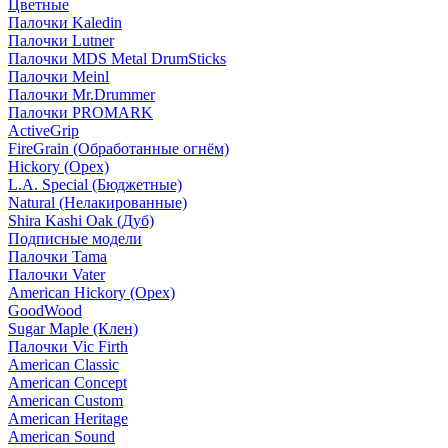
Цветные
Палочки Kaledin
Палочки Lutner
Палочки MDS Metal DrumSticks
Палочки Meinl
Палочки Mr.Drummer
Палочки PROMARK
ActiveGrip
FireGrain (Обработанные огнём)
Hickory (Орех)
L.A. Special (Бюджетные)
Natural (Нелакированные)
Shira Kashi Oak (Дуб)
Подписные модели
Палочки Tama
Палочки Vater
American Hickory (Орех)
GoodWood
Sugar Maple (Клен)
Палочки Vic Firth
American Classic
American Concept
American Custom
American Heritage
American Sound