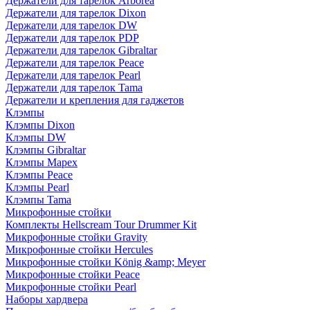
Держатели для тарелок Arborea
Держатели для тарелок Dixon
Держатели для тарелок DW
Держатели для тарелок PDP
Держатели для тарелок Gibraltar
Держатели для тарелок Peace
Держатели для тарелок Pearl
Держатели для тарелок Tama
Держатели и крепления для гаджетов
Клэмпы
Клэмпы Dixon
Клэмпы DW
Клэмпы Gibraltar
Клэмпы Mapex
Клэмпы Peace
Клэмпы Pearl
Клэмпы Tama
Микрофонные стойки
Комплекты Hellscream Tour Drummer Kit
Микрофонные стойки Gravity
Микрофонные стойки Hercules
Микрофонные стойки König &amp; Meyer
Микрофонные стойки Peace
Микрофонные стойки Pearl
Наборы хардвера