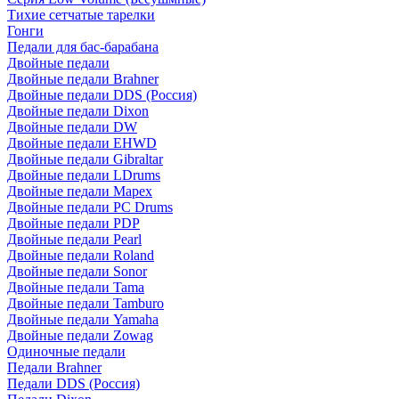
Тихие сетчатые тарелки
Гонги
Педали для бас-барабана
Двойные педали
Двойные педали Brahner
Двойные педали DDS (Россия)
Двойные педали Dixon
Двойные педали DW
Двойные педали EHWD
Двойные педали Gibraltar
Двойные педали LDrums
Двойные педали Mapex
Двойные педали PC Drums
Двойные педали PDP
Двойные педали Pearl
Двойные педали Roland
Двойные педали Sonor
Двойные педали Tama
Двойные педали Tamburo
Двойные педали Yamaha
Двойные педали Zowag
Одиночные педали
Педали Brahner
Педали DDS (Россия)