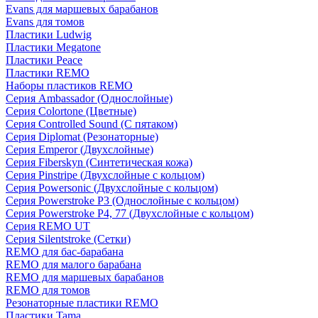
Evans для маршевых барабанов
Evans для томов
Пластики Ludwig
Пластики Megatone
Пластики Peace
Пластики REMO
Наборы пластиков REMO
Серия Ambassador (Однослойные)
Серия Colortone (Цветные)
Серия Controlled Sound (С пятаком)
Серия Diplomat (Резонаторные)
Серия Emperor (Двухслойные)
Серия Fiberskyn (Синтетическая кожа)
Серия Pinstripe (Двухслойные с кольцом)
Серия Powersonic (Двухслойные с кольцом)
Серия Powerstroke P3 (Однослойные с кольцом)
Серия Powerstroke P4, 77 (Двухслойные с кольцом)
Серия REMO UT
Серия Silentstroke (Сетки)
REMO для бас-барабана
REMO для малого барабана
REMO для маршевых барабанов
REMO для томов
Резонаторные пластики REMO
Пластики Tama