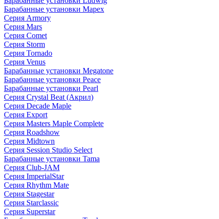
Барабанные установки Ludwig
Барабанные установки Mapex
Серия Armory
Серия Mars
Серия Comet
Серия Storm
Серия Tornado
Серия Venus
Барабанные установки Megatone
Барабанные установки Peace
Барабанные установки Pearl
Серия Crystal Beat (Акрил)
Серия Decade Maple
Серия Export
Серия Masters Maple Complete
Серия Roadshow
Серия Midtown
Серия Session Studio Select
Барабанные установки Tama
Серия Club-JAM
Серия ImperialStar
Серия Rhythm Mate
Серия Stagestar
Серия Starclassic
Серия Superstar