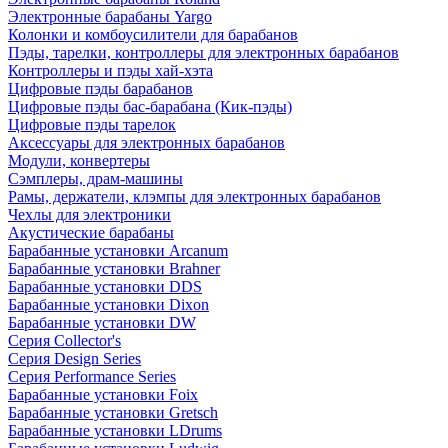
Электронные барабаны Yargo
Колонки и комбоусилители для барабанов
Пэды, тарелки, контроллеры для электронных барабанов
Контроллеры и пэды хай-хэта
Цифровые пэды барабанов
Цифровые пэды бас-барабана (Кик-пэды)
Цифровые пэды тарелок
Аксессуары для электронных барабанов
Модули, конвертеры
Сэмплеры, драм-машины
Рамы, держатели, клэмпы для электронных барабанов
Чехлы для электроники
Акустические барабаны
Барабанные установки Arcanum
Барабанные установки Brahner
Барабанные установки DDS
Барабанные установки Dixon
Барабанные установки DW
Серия Collector's
Серия Design Series
Серия Performance Series
Барабанные установки Foix
Барабанные установки Gretsch
Барабанные установки LDrums