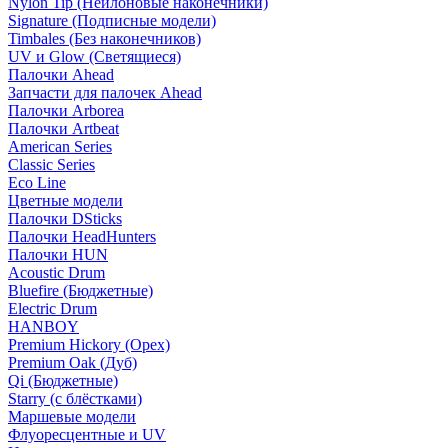
Nylon Tip (Нейлоновые наконечники)
Signature (Подписные модели)
Timbales (Без наконечников)
UV и Glow (Светящиеся)
Палочки Ahead
Запчасти для палочек Ahead
Палочки Arborea
Палочки Artbeat
American Series
Classic Series
Eco Line
Цветные модели
Палочки DSticks
Палочки HeadHunters
Палочки HUN
Acoustic Drum
Bluefire (Бюджетные)
Electric Drum
HANBOY
Premium Hickory (Орех)
Premium Oak (Дуб)
Qi (Бюджетные)
Starry (с блёстками)
Маршевые модели
Флуоресцентные и UV