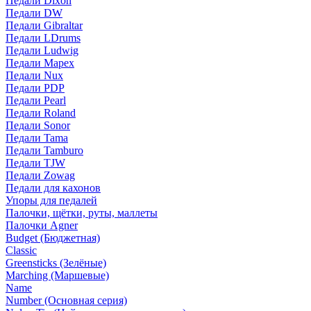
Педали Dixon
Педали DW
Педали Gibraltar
Педали LDrums
Педали Ludwig
Педали Mapex
Педали Nux
Педали PDP
Педали Pearl
Педали Roland
Педали Sonor
Педали Tama
Педали Tamburo
Педали TJW
Педали Zowag
Педали для кахонов
Упоры для педалей
Палочки, щётки, руты, маллеты
Палочки Agner
Budget (Бюджетная)
Classic
Greensticks (Зелёные)
Marching (Маршевые)
Name
Number (Основная серия)