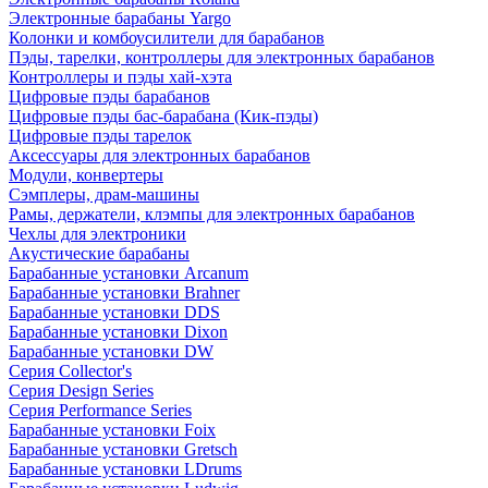
Электронные барабаны Yargo
Колонки и комбоусилители для барабанов
Пэды, тарелки, контроллеры для электронных барабанов
Контроллеры и пэды хай-хэта
Цифровые пэды барабанов
Цифровые пэды бас-барабана (Кик-пэды)
Цифровые пэды тарелок
Аксессуары для электронных барабанов
Модули, конвертеры
Сэмплеры, драм-машины
Рамы, держатели, клэмпы для электронных барабанов
Чехлы для электроники
Акустические барабаны
Барабанные установки Arcanum
Барабанные установки Brahner
Барабанные установки DDS
Барабанные установки Dixon
Барабанные установки DW
Серия Collector's
Серия Design Series
Серия Performance Series
Барабанные установки Foix
Барабанные установки Gretsch
Барабанные установки LDrums