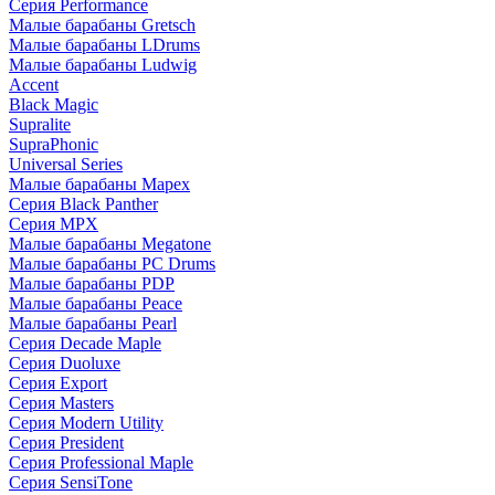
Серия Performance
Малые барабаны Gretsch
Малые барабаны LDrums
Малые барабаны Ludwig
Accent
Black Magic
Supralite
SupraPhonic
Universal Series
Малые барабаны Mapex
Серия Black Panther
Серия MPX
Малые барабаны Megatone
Малые барабаны PC Drums
Малые барабаны PDP
Малые барабаны Peace
Малые барабаны Pearl
Серия Decade Maple
Серия Duoluxe
Серия Export
Серия Masters
Серия Modern Utility
Серия President
Серия Professional Maple
Серия SensiTone