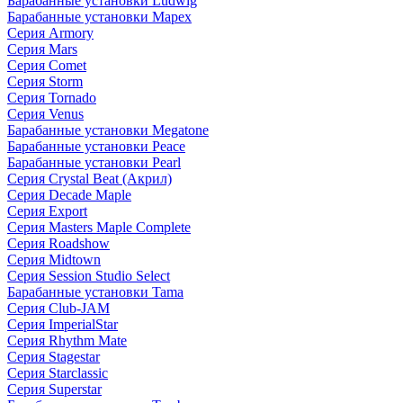
Барабанные установки Ludwig
Барабанные установки Mapex
Серия Armory
Серия Mars
Серия Comet
Серия Storm
Серия Tornado
Серия Venus
Барабанные установки Megatone
Барабанные установки Peace
Барабанные установки Pearl
Серия Crystal Beat (Акрил)
Серия Decade Maple
Серия Export
Серия Masters Maple Complete
Серия Roadshow
Серия Midtown
Серия Session Studio Select
Барабанные установки Tama
Серия Club-JAM
Серия ImperialStar
Серия Rhythm Mate
Серия Stagestar
Серия Starclassic
Серия Superstar