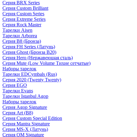
Серия BRX Series
Серия Custom Brilliant
Серия Custom Series
Серия Extreme Series
Серия Rock Master
Тарелки Aisen
Тарелки Arborea
Серия B8 (Бронза)
Серия FH Series (Латунь)
Серия Ghost (Бронза B20)
Серия Hero (Нержавеющая сталь)
Серия Mute (Low Volume Тихие сетчатые)
Наборы тарелок
Тарелки EDCymbals (Rus)
Серия 2020 (Twenty Twenty)
Серия EGO
Тарелки Evans
Тарелки Istanbul Agop
Наборы тарелок
Серия Agop Signature
Серия Art (B8)
Серия Custom Special Edition
Серия Mantra Signature
Серия MS-X (Латунь)
Серия OM Signature