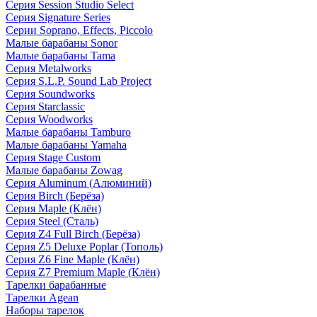
Серия Session Studio Select
Серия Signature Series
Серии Soprano, Effects, Piccolo
Малые барабаны Sonor
Малые барабаны Tama
Серия Metalworks
Серия S.L.P. Sound Lab Project
Серия Soundworks
Серия Starclassic
Серия Woodworks
Малые барабаны Tamburo
Малые барабаны Yamaha
Серия Stage Custom
Малые барабаны Zowag
Серия Aluminum (Алюминий)
Серия Birch (Берёза)
Серия Maple (Клён)
Серия Steel (Сталь)
Серия Z4 Full Birch (Берёза)
Серия Z5 Deluxe Poplar (Тополь)
Серия Z6 Fine Maple (Клён)
Серия Z7 Premium Maple (Клён)
Тарелки барабанные
Тарелки Agean
Наборы тарелок