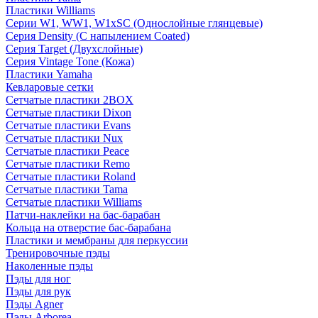
Пластики Williams
Серии W1, WW1, W1xSC (Однослойные глянцевые)
Серия Density (C напылением Coated)
Серия Target (Двухслойные)
Серия Vintage Tone (Кожа)
Пластики Yamaha
Кевларовые сетки
Сетчатые пластики 2BOX
Сетчатые пластики Dixon
Сетчатые пластики Evans
Сетчатые пластики Nux
Сетчатые пластики Peace
Сетчатые пластики Remo
Сетчатые пластики Roland
Сетчатые пластики Tama
Сетчатые пластики Williams
Патчи-наклейки на бас-барабан
Кольца на отверстие бас-барабана
Пластики и мембраны для перкуссии
Тренировочные пэды
Наколенные пэды
Пэды для ног
Пэды для рук
Пэды Agner
Пэды Arborea