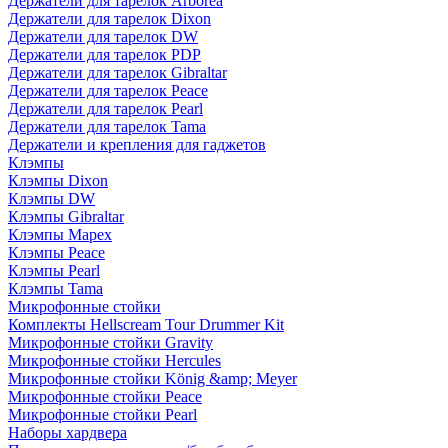
Держатели для тарелок Arborea
Держатели для тарелок Dixon
Держатели для тарелок DW
Держатели для тарелок PDP
Держатели для тарелок Gibraltar
Держатели для тарелок Peace
Держатели для тарелок Pearl
Держатели для тарелок Tama
Держатели и крепления для гаджетов
Клэмпы
Клэмпы Dixon
Клэмпы DW
Клэмпы Gibraltar
Клэмпы Mapex
Клэмпы Peace
Клэмпы Pearl
Клэмпы Tama
Микрофонные стойки
Комплекты Hellscream Tour Drummer Kit
Микрофонные стойки Gravity
Микрофонные стойки Hercules
Микрофонные стойки König &amp; Meyer
Микрофонные стойки Peace
Микрофонные стойки Pearl
Наборы хардвера