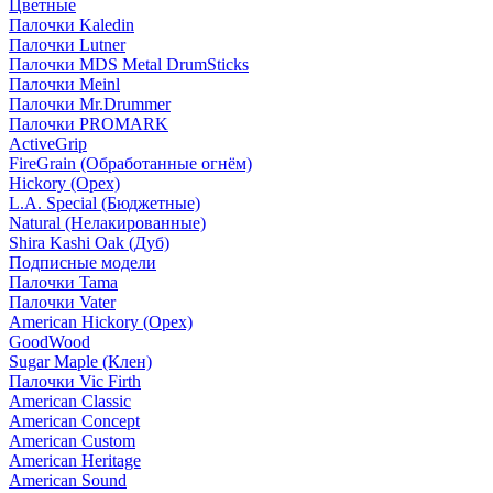
Цветные
Палочки Kaledin
Палочки Lutner
Палочки MDS Metal DrumSticks
Палочки Meinl
Палочки Mr.Drummer
Палочки PROMARK
ActiveGrip
FireGrain (Обработанные огнём)
Hickory (Орех)
L.A. Special (Бюджетные)
Natural (Нелакированные)
Shira Kashi Oak (Дуб)
Подписные модели
Палочки Tama
Палочки Vater
American Hickory (Орех)
GoodWood
Sugar Maple (Клен)
Палочки Vic Firth
American Classic
American Concept
American Custom
American Heritage
American Sound