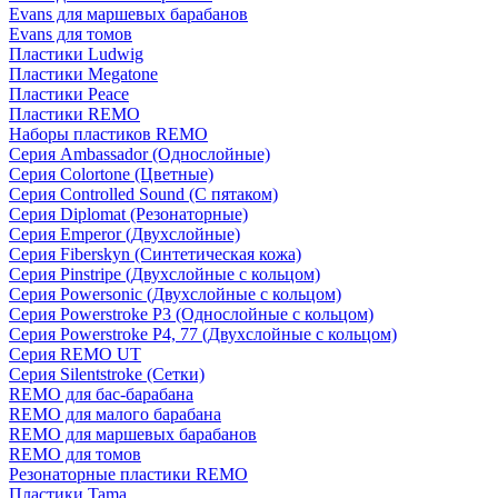
Evans для маршевых барабанов
Evans для томов
Пластики Ludwig
Пластики Megatone
Пластики Peace
Пластики REMO
Наборы пластиков REMO
Серия Ambassador (Однослойные)
Серия Colortone (Цветные)
Серия Controlled Sound (С пятаком)
Серия Diplomat (Резонаторные)
Серия Emperor (Двухслойные)
Серия Fiberskyn (Синтетическая кожа)
Серия Pinstripe (Двухслойные с кольцом)
Серия Powersonic (Двухслойные с кольцом)
Серия Powerstroke P3 (Однослойные с кольцом)
Серия Powerstroke P4, 77 (Двухслойные с кольцом)
Серия REMO UT
Серия Silentstroke (Сетки)
REMO для бас-барабана
REMO для малого барабана
REMO для маршевых барабанов
REMO для томов
Резонаторные пластики REMO
Пластики Tama