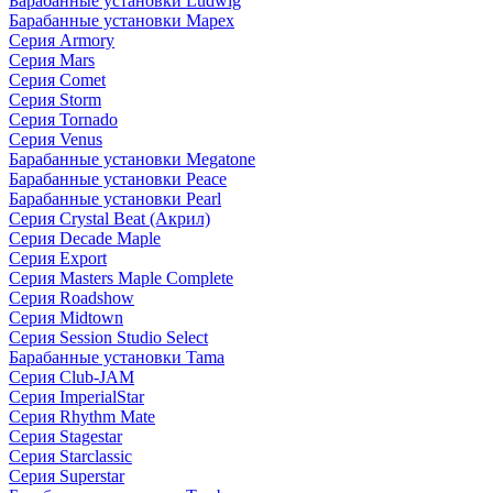
Барабанные установки Ludwig
Барабанные установки Mapex
Серия Armory
Серия Mars
Серия Comet
Серия Storm
Серия Tornado
Серия Venus
Барабанные установки Megatone
Барабанные установки Peace
Барабанные установки Pearl
Серия Crystal Beat (Акрил)
Серия Decade Maple
Серия Export
Серия Masters Maple Complete
Серия Roadshow
Серия Midtown
Серия Session Studio Select
Барабанные установки Tama
Серия Club-JAM
Серия ImperialStar
Серия Rhythm Mate
Серия Stagestar
Серия Starclassic
Серия Superstar