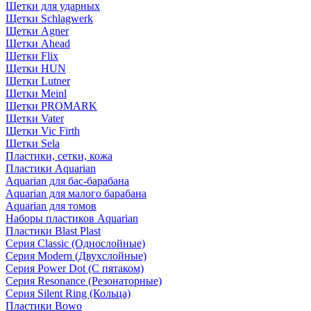
Щетки для ударных
Щетки Schlagwerk
Щетки Agner
Щетки Ahead
Щетки Flix
Щетки HUN
Щетки Lutner
Щетки Meinl
Щетки PROMARK
Щетки Vater
Щетки Vic Firth
Щетки Sela
Пластики, сетки, кожа
Пластики Aquarian
Aquarian для бас-барабана
Aquarian для малого барабана
Aquarian для томов
Наборы пластиков Aquarian
Пластики Blast Plast
Серия Classic (Однослойные)
Серия Modern (Двухслойные)
Серия Power Dot (С пятаком)
Серия Resonance (Резонаторные)
Серия Silent Ring (Кольца)
Пластики Bowo