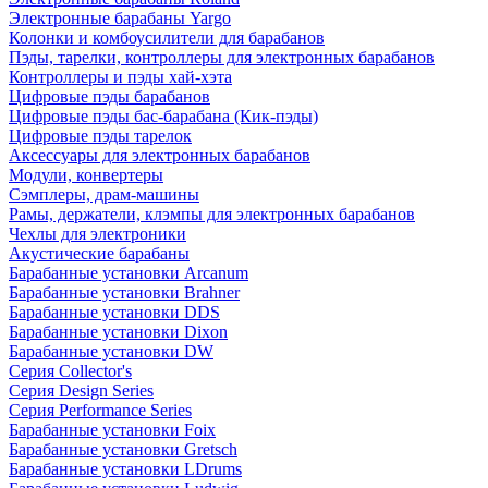
Электронные барабаны Yargo
Колонки и комбоусилители для барабанов
Пэды, тарелки, контроллеры для электронных барабанов
Контроллеры и пэды хай-хэта
Цифровые пэды барабанов
Цифровые пэды бас-барабана (Кик-пэды)
Цифровые пэды тарелок
Аксессуары для электронных барабанов
Модули, конвертеры
Сэмплеры, драм-машины
Рамы, держатели, клэмпы для электронных барабанов
Чехлы для электроники
Акустические барабаны
Барабанные установки Arcanum
Барабанные установки Brahner
Барабанные установки DDS
Барабанные установки Dixon
Барабанные установки DW
Серия Collector's
Серия Design Series
Серия Performance Series
Барабанные установки Foix
Барабанные установки Gretsch
Барабанные установки LDrums