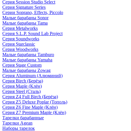
Серия Session Studio Select
Серия Signature Series
Серии Soprano, Effects, Piccolo
Малые барабаны Sonor
Малые барабаны Tama
Серия Metalworks
Серия S.L.P. Sound Lab Project
Серия Soundworks
Серия Starclassic
Серия Woodworks
Малые барабаны Tamburo
Малые барабаны Yamaha
Серия Stage Custom
Малые барабаны Zowag
Серия Aluminum (Алюминий)
Серия Birch (Берёза)
Серия Maple (Клён)
Серия Steel (Сталь)
Серия Z4 Full Birch (Берёза)
Серия Z5 Deluxe Poplar (Тополь)
Серия Z6 Fine Maple (Клён)
Серия Z7 Premium Maple (Клён)
Тарелки барабанные
Тарелки Agean
Наборы тарелок