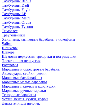
Тамбурины BFSD
Тамбурины Dadi
Тамбурины Flight
Тамбурины LP
Тамбурины Meinl
Тамбурины Oruga
Тамбурины Tycoon
Тимбалес
Треугольники
Хэндпаны, язычковые барабаны, глюкофоны
Чаймс
Шейкеры
Шекере
Шумовая перкуссия, трещотки и погремушки
Электронная перкуссия
Рототомы
Маршевые и оркестровые барабаны
Аксессуары, стойки, ремни
Маршевые бас-барабаны
Маршевые малые барабаны
Маршевые палочки и колотушки
Маршевые ручные тарелки
Теноровые барабаны
Чехлы, кейсы, сумки, кофры
Держатели для палочек