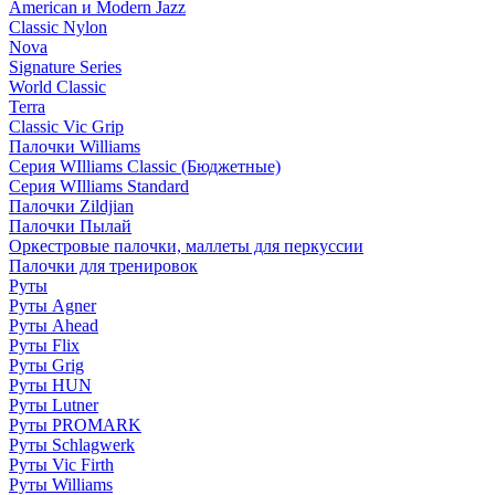
American и Modern Jazz
Classic Nylon
Nova
Signature Series
World Classic
Terra
Classic Vic Grip
Палочки Williams
Серия WIlliams Classic (Бюджетные)
Серия WIlliams Standard
Палочки Zildjian
Палочки Пылай
Оркестровые палочки, маллеты для перкуссии
Палочки для тренировок
Руты
Руты Agner
Руты Ahead
Руты Flix
Руты Grig
Руты HUN
Руты Lutner
Руты PROMARK
Руты Schlagwerk
Руты Vic Firth
Руты Williams