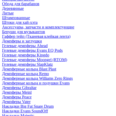
Обода для барабанов
Деревянные
Литые
Штампованные
Штоки для хай-хэта
Аксессуары, запчасти и комплектующие
Беруши для музыкантов
Гаффер тейп (Тканевая клейкая лента)
Демпферы и заглушки
Гелевые демпферы Ahead
Гелевые демпферы Evans EQ Pods
Гелевые демпферы Kingdo
Гелевые демпферы Moongel (RTOM)
Гелевые демпферы SlapKlatz
Демпферные кольца Blast Plast
Демпферные кольца Remo
Демпферные кольца Williams Zero Rings
Демпферные кольца и подушки Evans
Демпферы Gibraltar
Демпферы Meinl
Демпферы Peace
Демпферы Vater
Накладки Big Fat Snare Drum
Накладки Evans SoundOff
Накладки Majestic