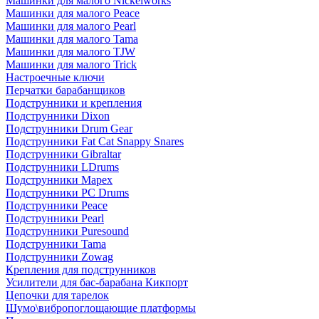
Машинки для малого Nickelworks
Машинки для малого Peace
Машинки для малого Pearl
Машинки для малого Tama
Машинки для малого TJW
Машинки для малого Trick
Настроечные ключи
Перчатки барабанщиков
Подструнники и крепления
Подструнники Dixon
Подструнники Drum Gear
Подструнники Fat Cat Snappy Snares
Подструнники Gibraltar
Подструнники LDrums
Подструнники Mapex
Подструнники PC Drums
Подструнники Peace
Подструнники Pearl
Подструнники Puresound
Подструнники Tama
Подструнники Zowag
Крепления для подструнников
Усилители для бас-барабана Кикпорт
Цепочки для тарелок
Шумо\вибропоглощающие платформы