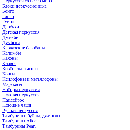
Перкуссия со всего мира
Блоки перкуссионные
Бонго
Гонги
Гуиро
Дарбуки
Детская перкуссия
Джембе
Думбеки
Кавказские барабаны
Калимбы
Кахоны
Клавес
Ковбеллы и агого
Конги
Ксилофоны и металлофоны
Маракасы
Наборы перкуссии
Ножная перкуссия
Пандейрос
Поющие чаши
Ручная перкуссия
Тамбурины, бубны, джинглы
Тамбурины Alice
Тамбурины Pearl