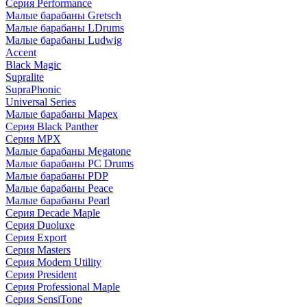
Серия Performance
Малые барабаны Gretsch
Малые барабаны LDrums
Малые барабаны Ludwig
Accent
Black Magic
Supralite
SupraPhonic
Universal Series
Малые барабаны Mapex
Серия Black Panther
Серия MPX
Малые барабаны Megatone
Малые барабаны PC Drums
Малые барабаны PDP
Малые барабаны Peace
Малые барабаны Pearl
Серия Decade Maple
Серия Duoluxe
Серия Export
Серия Masters
Серия Modern Utility
Серия President
Серия Professional Maple
Серия SensiTone