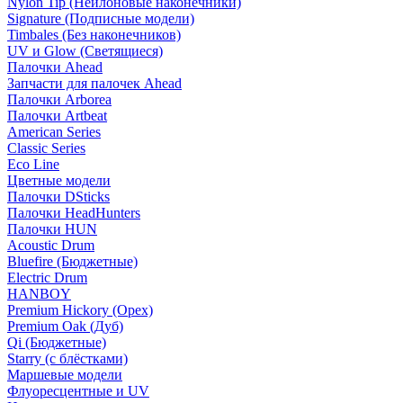
Nylon Tip (Нейлоновые наконечники)
Signature (Подписные модели)
Timbales (Без наконечников)
UV и Glow (Светящиеся)
Палочки Ahead
Запчасти для палочек Ahead
Палочки Arborea
Палочки Artbeat
American Series
Classic Series
Eco Line
Цветные модели
Палочки DSticks
Палочки HeadHunters
Палочки HUN
Acoustic Drum
Bluefire (Бюджетные)
Electric Drum
HANBOY
Premium Hickory (Орех)
Premium Oak (Дуб)
Qi (Бюджетные)
Starry (с блёстками)
Маршевые модели
Флуоресцентные и UV