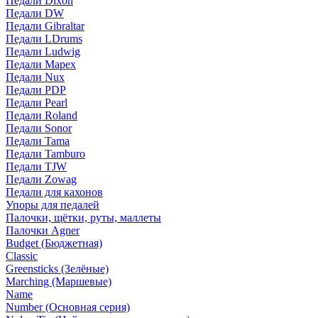
Педали Dixon
Педали DW
Педали Gibraltar
Педали LDrums
Педали Ludwig
Педали Mapex
Педали Nux
Педали PDP
Педали Pearl
Педали Roland
Педали Sonor
Педали Tama
Педали Tamburo
Педали TJW
Педали Zowag
Педали для кахонов
Упоры для педалей
Палочки, щётки, руты, маллеты
Палочки Agner
Budget (Бюджетная)
Classic
Greensticks (Зелёные)
Marching (Маршевые)
Name
Number (Основная серия)