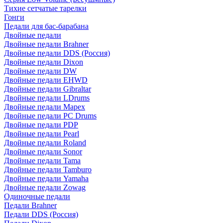
Тихие сетчатые тарелки
Гонги
Педали для бас-барабана
Двойные педали
Двойные педали Brahner
Двойные педали DDS (Россия)
Двойные педали Dixon
Двойные педали DW
Двойные педали EHWD
Двойные педали Gibraltar
Двойные педали LDrums
Двойные педали Mapex
Двойные педали PC Drums
Двойные педали PDP
Двойные педали Pearl
Двойные педали Roland
Двойные педали Sonor
Двойные педали Tama
Двойные педали Tamburo
Двойные педали Yamaha
Двойные педали Zowag
Одиночные педали
Педали Brahner
Педали DDS (Россия)