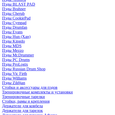
Пэды BLAST PAD
Пэды Brahner
Пэды Cherub
Пэды CookiePad
Пэды Cympad
Пэды Drumfan
Пэды Evans
Пэды Hun (Хан)
Пэды Kingdo
Пэды MDS
Пэды Mezzo
Пэды Mr.Drummer
Пэды PC Drums
Пэды ProLogix
Пэды Russian Drum Shop
Пэды Vic Firth
Пэды Williams
Пэды Zildjian
Стойки и аксессуары для пэдов
Тренировочные комплекты и установки
Тренировочные тарелки
Стойки, рамы и крепления
Держатели для ковбела
Держатели для тарелок