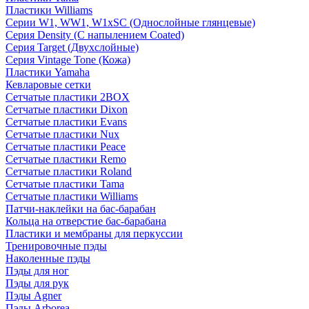
Пластики Williams
Серии W1, WW1, W1xSC (Однослойные глянцевые)
Серия Density (C напылением Coated)
Серия Target (Двухслойные)
Серия Vintage Tone (Кожа)
Пластики Yamaha
Кевларовые сетки
Сетчатые пластики 2BOX
Сетчатые пластики Dixon
Сетчатые пластики Evans
Сетчатые пластики Nux
Сетчатые пластики Peace
Сетчатые пластики Remo
Сетчатые пластики Roland
Сетчатые пластики Tama
Сетчатые пластики Williams
Патчи-наклейки на бас-барабан
Кольца на отверстие бас-барабана
Пластики и мембраны для перкуссии
Тренировочные пэды
Наколенные пэды
Пэды для ног
Пэды для рук
Пэды Agner
Пэды Arborea