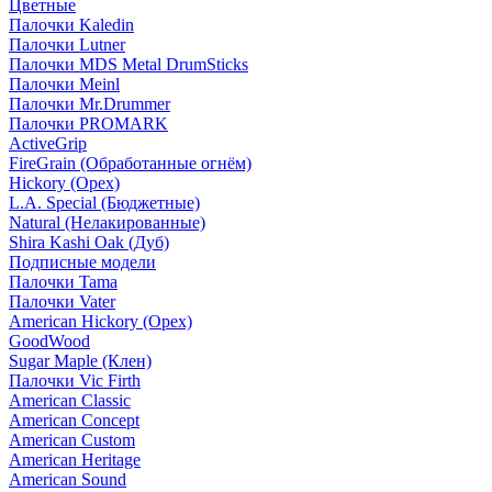
Цветные
Палочки Kaledin
Палочки Lutner
Палочки MDS Metal DrumSticks
Палочки Meinl
Палочки Mr.Drummer
Палочки PROMARK
ActiveGrip
FireGrain (Обработанные огнём)
Hickory (Орех)
L.A. Special (Бюджетные)
Natural (Нелакированные)
Shira Kashi Oak (Дуб)
Подписные модели
Палочки Tama
Палочки Vater
American Hickory (Орех)
GoodWood
Sugar Maple (Клен)
Палочки Vic Firth
American Classic
American Concept
American Custom
American Heritage
American Sound