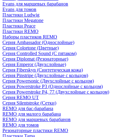
Evans для маршевых барабанов
Evans для томов
Пластики Ludwig
Пластики Megatone
Пластики Peace
Пластики REMO
Наборы пластиков REMO
Серия Ambassador (Однослойные)
Серия Colortone (Цветные)
Серия Controlled Sound (С пятаком)
Серия Diplomat (Резонаторные)
Серия Emperor (Двухслойные)
Серия Fiberskyn (Синтетическая кожа)
Серия Pinstripe (Двухслойные с кольцом)
Серия Powersonic (Двухслойные с кольцом)
Серия Powerstroke P3 (Однослойные с кольцом)
Серия Powerstroke P4, 77 (Двухслойные с кольцом)
Серия REMO UT
Серия Silentstroke (Сетки)
REMO для бас-барабана
REMO для малого барабана
REMO для маршевых барабанов
REMO для томов
Резонаторные пластики REMO
Пластики Tama