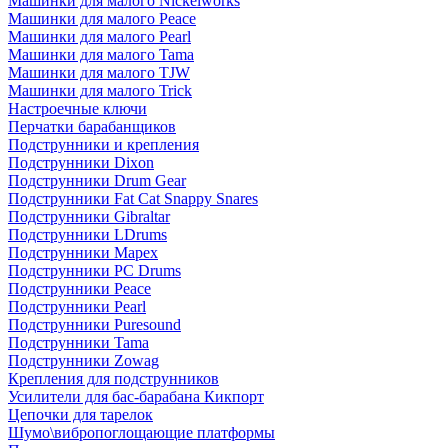
Машинки для малого Nickelworks
Машинки для малого Peace
Машинки для малого Pearl
Машинки для малого Tama
Машинки для малого TJW
Машинки для малого Trick
Настроечные ключи
Перчатки барабанщиков
Подструнники и крепления
Подструнники Dixon
Подструнники Drum Gear
Подструнники Fat Cat Snappy Snares
Подструнники Gibraltar
Подструнники LDrums
Подструнники Mapex
Подструнники PC Drums
Подструнники Peace
Подструнники Pearl
Подструнники Puresound
Подструнники Tama
Подструнники Zowag
Крепления для подструнников
Усилители для бас-барабана Кикпорт
Цепочки для тарелок
Шумо\вибропоглощающие платформы