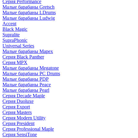
Серия Performance
Малые барабаны Gretsch
Малые барабаны LDrums
Малые барабаны Ludwig
Accent
Black Magic
Supralite
SupraPhonic
Universal Series
Малые барабаны Mapex
Серия Black Panther
Серия MPX
Малые барабаны Megatone
Малые барабаны PC Drums
Малые барабаны PDP
Малые барабаны Peace
Малые барабаны Pearl
Серия Decade Maple
Серия Duoluxe
Серия Export
Серия Masters
Серия Modern Utility
Серия President
Серия Professional Maple
Серия SensiTone