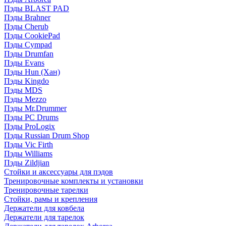
Пэды BLAST PAD
Пэды Brahner
Пэды Cherub
Пэды CookiePad
Пэды Cympad
Пэды Drumfan
Пэды Evans
Пэды Hun (Хан)
Пэды Kingdo
Пэды MDS
Пэды Mezzo
Пэды Mr.Drummer
Пэды PC Drums
Пэды ProLogix
Пэды Russian Drum Shop
Пэды Vic Firth
Пэды Williams
Пэды Zildjian
Стойки и аксессуары для пэдов
Тренировочные комплекты и установки
Тренировочные тарелки
Стойки, рамы и крепления
Держатели для ковбела
Держатели для тарелок