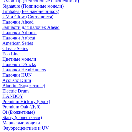
Nylon Tip (Нейлоновые наконечники)
Signature (Подписные модели)
Timbales (Без наконечников)
UV и Glow (Светящиеся)
Палочки Ahead
Запчасти для палочек Ahead
Палочки Arborea
Палочки Artbeat
American Series
Classic Series
Eco Line
Цветные модели
Палочки DSticks
Палочки HeadHunters
Палочки HUN
Acoustic Drum
Bluefire (Бюджетные)
Electric Drum
HANBOY
Premium Hickory (Орех)
Premium Oak (Дуб)
Qi (Бюджетные)
Starry (с блёстками)
Маршевые модели
Флуоресцентные и UV