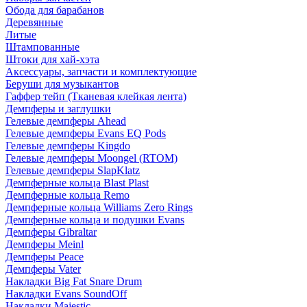
Обода для барабанов
Деревянные
Литые
Штампованные
Штоки для хай-хэта
Аксессуары, запчасти и комплектующие
Беруши для музыкантов
Гаффер тейп (Тканевая клейкая лента)
Демпферы и заглушки
Гелевые демпферы Ahead
Гелевые демпферы Evans EQ Pods
Гелевые демпферы Kingdo
Гелевые демпферы Moongel (RTOM)
Гелевые демпферы SlapKlatz
Демпферные кольца Blast Plast
Демпферные кольца Remo
Демпферные кольца Williams Zero Rings
Демпферные кольца и подушки Evans
Демпферы Gibraltar
Демпферы Meinl
Демпферы Peace
Демпферы Vater
Накладки Big Fat Snare Drum
Накладки Evans SoundOff
Накладки Majestic