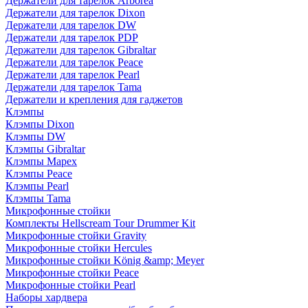
Держатели для тарелок Arborea
Держатели для тарелок Dixon
Держатели для тарелок DW
Держатели для тарелок PDP
Держатели для тарелок Gibraltar
Держатели для тарелок Peace
Держатели для тарелок Pearl
Держатели для тарелок Tama
Держатели и крепления для гаджетов
Клэмпы
Клэмпы Dixon
Клэмпы DW
Клэмпы Gibraltar
Клэмпы Mapex
Клэмпы Peace
Клэмпы Pearl
Клэмпы Tama
Микрофонные стойки
Комплекты Hellscream Tour Drummer Kit
Микрофонные стойки Gravity
Микрофонные стойки Hercules
Микрофонные стойки König &amp; Meyer
Микрофонные стойки Peace
Микрофонные стойки Pearl
Наборы хардвера