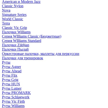
American и Modern Jazz
Classic Nylon
Nova
Signature Series
World Classic
Terra
Classic Vic Grip
Палочки Williams
Серия WIlliams Classic (Бюджетные)
Серия WIlliams Standard
Палочки Zildjian
Палочки Пылай
Оркестровые палочки, маллеты для перкуссии
Палочки для тренировок
Руты
Руты Agner
Руты Ahead
Руты Flix
Руты Grig
Руты HUN
Руты Lutner
Руты PROMARK
Руты Schlagwerk
Руты Vic Firth
Руты Williams