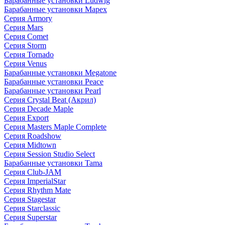
Барабанные установки Ludwig
Барабанные установки Mapex
Серия Armory
Серия Mars
Серия Comet
Серия Storm
Серия Tornado
Серия Venus
Барабанные установки Megatone
Барабанные установки Peace
Барабанные установки Pearl
Серия Crystal Beat (Акрил)
Серия Decade Maple
Серия Export
Серия Masters Maple Complete
Серия Roadshow
Серия Midtown
Серия Session Studio Select
Барабанные установки Tama
Серия Club-JAM
Серия ImperialStar
Серия Rhythm Mate
Серия Stagestar
Серия Starclassic
Серия Superstar