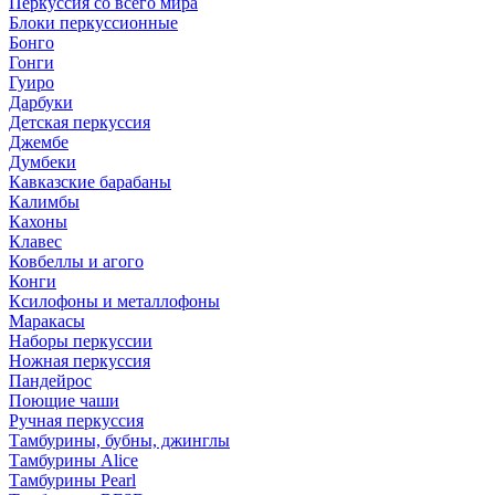
Перкуссия со всего мира
Блоки перкуссионные
Бонго
Гонги
Гуиро
Дарбуки
Детская перкуссия
Джембе
Думбеки
Кавказские барабаны
Калимбы
Кахоны
Клавес
Ковбеллы и агого
Конги
Ксилофоны и металлофоны
Маракасы
Наборы перкуссии
Ножная перкуссия
Пандейрос
Поющие чаши
Ручная перкуссия
Тамбурины, бубны, джинглы
Тамбурины Alice
Тамбурины Pearl