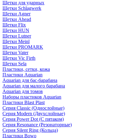
Щетки для ударных
Щетки Schlagwerk
Щетки Agner
Щетки Ahead
Щетки Flix
Щетки HUN
Щетки Lutner
Щетки Meinl
Щетки PROMARK
Щетки Vater
Щетки Vic Firth
Щетки Sela
Пластики, сетки, кожа
Пластики Aquarian
Aquarian для бас-барабана
Aquarian для малого барабана
Aquarian для томов
Наборы пластиков Aquarian
Пластики Blast Plast
Серия Classic (Однослойные)
Серия Modern (Двухслойные)
Серия Power Dot (С пятаком)
Серия Resonance (Резонаторные)
Серия Silent Ring (Кольца)
Пластики Bowo