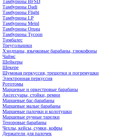
Тамбурины BFSD
Тамбурины Dadi
Тамбурины Flight
Тамбурины LP
Тамбурины Meinl
Тамбурины Oruga
Тамбурины Tycoon
Тимбалес
Треугольники
Хэндпаны, язычковые барабаны, глюкофоны
Чаймс
Шейкеры
Шекере
Шумовая перкуссия, трещотки и погремушки
Электронная перкуссия
Рототомы
Маршевые и оркестровые барабаны
Аксессуары, стойки, ремни
Маршевые бас-барабаны
Маршевые малые барабаны
Маршевые палочки и колотушки
Маршевые ручные тарелки
Теноровые барабаны
Чехлы, кейсы, сумки, кофры
Держатели для палочек