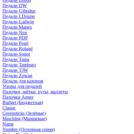
Педали Dixon
Педали DW
Педали Gibraltar
Педали LDrums
Педали Ludwig
Педали Mapex
Педали Nux
Педали PDP
Педали Pearl
Педали Roland
Педали Sonor
Педали Tama
Педали Tamburo
Педали TJW
Педали Zowag
Педали для кахонов
Упоры для педалей
Палочки, щётки, руты, маллеты
Палочки Agner
Budget (Бюджетная)
Classic
Greensticks (Зелёные)
Marching (Маршевые)
Name
Number (Основная серия)