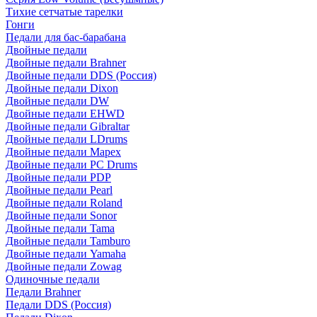
Тихие сетчатые тарелки
Гонги
Педали для бас-барабана
Двойные педали
Двойные педали Brahner
Двойные педали DDS (Россия)
Двойные педали Dixon
Двойные педали DW
Двойные педали EHWD
Двойные педали Gibraltar
Двойные педали LDrums
Двойные педали Mapex
Двойные педали PC Drums
Двойные педали PDP
Двойные педали Pearl
Двойные педали Roland
Двойные педали Sonor
Двойные педали Tama
Двойные педали Tamburo
Двойные педали Yamaha
Двойные педали Zowag
Одиночные педали
Педали Brahner
Педали DDS (Россия)