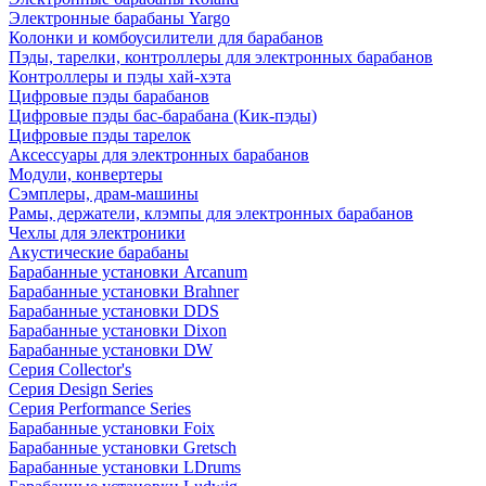
Электронные барабаны Yargo
Колонки и комбоусилители для барабанов
Пэды, тарелки, контроллеры для электронных барабанов
Контроллеры и пэды хай-хэта
Цифровые пэды барабанов
Цифровые пэды бас-барабана (Кик-пэды)
Цифровые пэды тарелок
Аксессуары для электронных барабанов
Модули, конвертеры
Сэмплеры, драм-машины
Рамы, держатели, клэмпы для электронных барабанов
Чехлы для электроники
Акустические барабаны
Барабанные установки Arcanum
Барабанные установки Brahner
Барабанные установки DDS
Барабанные установки Dixon
Барабанные установки DW
Серия Collector's
Серия Design Series
Серия Performance Series
Барабанные установки Foix
Барабанные установки Gretsch
Барабанные установки LDrums