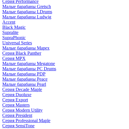
Серия Performance
Малые барабаны Gretsch
Малые барабаны LDrums
Малые барабаны Ludwig
Accent
Black Magic
Supralite
SupraPhonic
Universal Series
Малые барабаны Mapex
Серия Black Panther
Серия MPX
Малые барабаны Megatone
Малые барабаны PC Drums
Малые барабаны PDP
Малые барабаны Peace
Малые барабаны Pearl
Серия Decade Maple
Серия Duoluxe
Серия Export
Серия Masters
Серия Modern Utility
Серия President
Серия Professional Maple
Серия SensiTone