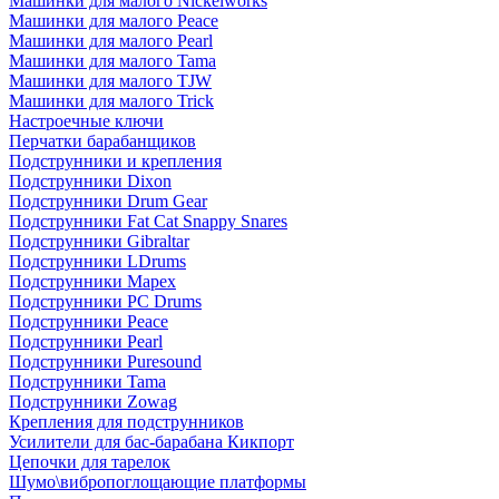
Машинки для малого Nickelworks
Машинки для малого Peace
Машинки для малого Pearl
Машинки для малого Tama
Машинки для малого TJW
Машинки для малого Trick
Настроечные ключи
Перчатки барабанщиков
Подструнники и крепления
Подструнники Dixon
Подструнники Drum Gear
Подструнники Fat Cat Snappy Snares
Подструнники Gibraltar
Подструнники LDrums
Подструнники Mapex
Подструнники PC Drums
Подструнники Peace
Подструнники Pearl
Подструнники Puresound
Подструнники Tama
Подструнники Zowag
Крепления для подструнников
Усилители для бас-барабана Кикпорт
Цепочки для тарелок
Шумо\вибропоглощающие платформы