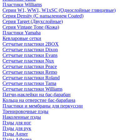
Пластики Williams
Серии W1, WW1, W1xSC (Однослойные глянцевые)
Серия Density (C напылением Coated)
Серия Target (Двухслойные)
Серия Vintage Tone (Кожа)
Пластики Yamaha
Кевларовые сетки
Сетчатые пластики 2BOX
Сетчатые пластики Dixon
Сетчатые пластики Evans
Сетчатые пластики Nux
Сетчатые пластики Peace
Сетчатые пластики Remo
Сетчатые пластики Roland
Сетчатые пластики Tama
Сетчатые пластики Williams
Патчи-наклейки на бас-барабан
Кольца на отверстие бас-барабана
Пластики и мембраны для перкуссии
Тренировочные пэды
Наколенные пэды
Пэды для ног
Пэды для рук
Пэды Agner
Пэды Arborea