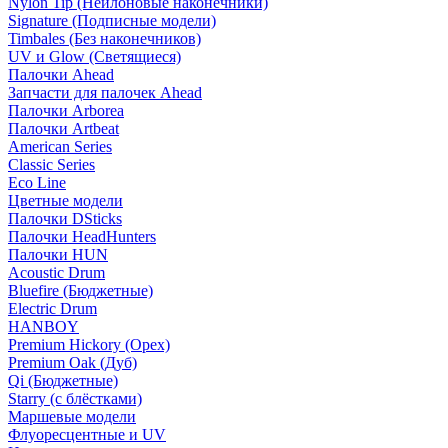
Nylon Tip (Нейлоновые наконечники)
Signature (Подписные модели)
Timbales (Без наконечников)
UV и Glow (Светящиеся)
Палочки Ahead
Запчасти для палочек Ahead
Палочки Arborea
Палочки Artbeat
American Series
Classic Series
Eco Line
Цветные модели
Палочки DSticks
Палочки HeadHunters
Палочки HUN
Acoustic Drum
Bluefire (Бюджетные)
Electric Drum
HANBOY
Premium Hickory (Орех)
Premium Oak (Дуб)
Qi (Бюджетные)
Starry (с блёстками)
Маршевые модели
Флуоресцентные и UV