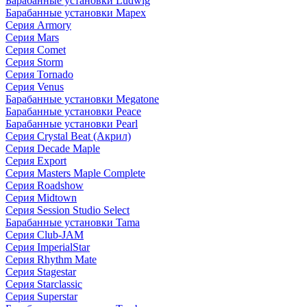
Барабанные установки Ludwig
Барабанные установки Mapex
Серия Armory
Серия Mars
Серия Comet
Серия Storm
Серия Tornado
Серия Venus
Барабанные установки Megatone
Барабанные установки Peace
Барабанные установки Pearl
Серия Crystal Beat (Акрил)
Серия Decade Maple
Серия Export
Серия Masters Maple Complete
Серия Roadshow
Серия Midtown
Серия Session Studio Select
Барабанные установки Tama
Серия Club-JAM
Серия ImperialStar
Серия Rhythm Mate
Серия Stagestar
Серия Starclassic
Серия Superstar