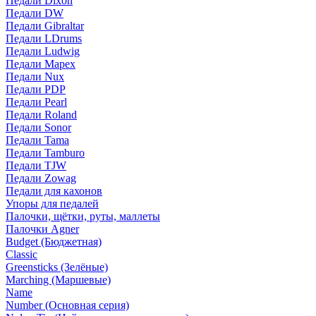
Педали Dixon
Педали DW
Педали Gibraltar
Педали LDrums
Педали Ludwig
Педали Mapex
Педали Nux
Педали PDP
Педали Pearl
Педали Roland
Педали Sonor
Педали Tama
Педали Tamburo
Педали TJW
Педали Zowag
Педали для кахонов
Упоры для педалей
Палочки, щётки, руты, маллеты
Палочки Agner
Budget (Бюджетная)
Classic
Greensticks (Зелёные)
Marching (Маршевые)
Name
Number (Основная серия)