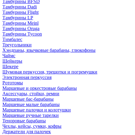
Тамбурины BFSD
Тамбурины Dadi
Тамбурины Flight
Тамбурины LP
Тамбурины Meinl
Тамбурины Oruga
Тамбурины Tycoon
Тимбалес
Треугольники
Хэндпаны, язычковые барабаны, глюкофоны
Чаймс
Шейкеры
Шекере
Шумовая перкуссия, трещотки и погремушки
Электронная перкуссия
Рототомы
Маршевые и оркестровые барабаны
Аксессуары, стойки, ремни
Маршевые бас-барабаны
Маршевые малые барабаны
Маршевые палочки и колотушки
Маршевые ручные тарелки
Теноровые барабаны
Чехлы, кейсы, сумки, кофры
Держатели для палочек