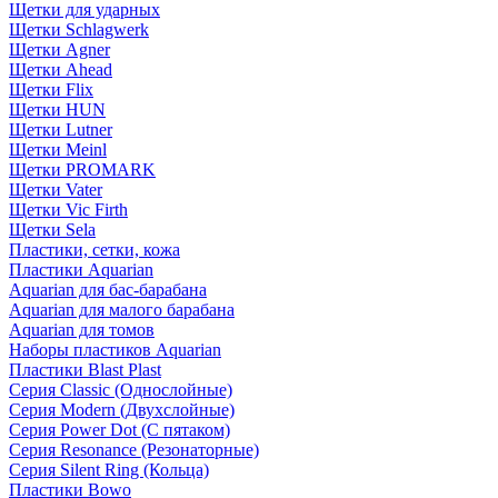
Щетки для ударных
Щетки Schlagwerk
Щетки Agner
Щетки Ahead
Щетки Flix
Щетки HUN
Щетки Lutner
Щетки Meinl
Щетки PROMARK
Щетки Vater
Щетки Vic Firth
Щетки Sela
Пластики, сетки, кожа
Пластики Aquarian
Aquarian для бас-барабана
Aquarian для малого барабана
Aquarian для томов
Наборы пластиков Aquarian
Пластики Blast Plast
Серия Classic (Однослойные)
Серия Modern (Двухслойные)
Серия Power Dot (С пятаком)
Серия Resonance (Резонаторные)
Серия Silent Ring (Кольца)
Пластики Bowo