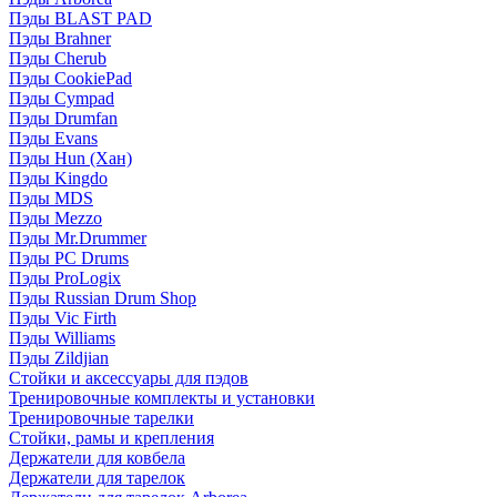
Пэды BLAST PAD
Пэды Brahner
Пэды Cherub
Пэды CookiePad
Пэды Cympad
Пэды Drumfan
Пэды Evans
Пэды Hun (Хан)
Пэды Kingdo
Пэды MDS
Пэды Mezzo
Пэды Mr.Drummer
Пэды PC Drums
Пэды ProLogix
Пэды Russian Drum Shop
Пэды Vic Firth
Пэды Williams
Пэды Zildjian
Стойки и аксессуары для пэдов
Тренировочные комплекты и установки
Тренировочные тарелки
Стойки, рамы и крепления
Держатели для ковбела
Держатели для тарелок