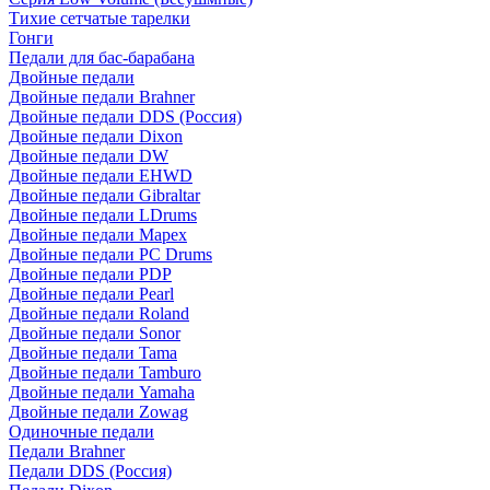
Тихие сетчатые тарелки
Гонги
Педали для бас-барабана
Двойные педали
Двойные педали Brahner
Двойные педали DDS (Россия)
Двойные педали Dixon
Двойные педали DW
Двойные педали EHWD
Двойные педали Gibraltar
Двойные педали LDrums
Двойные педали Mapex
Двойные педали PC Drums
Двойные педали PDP
Двойные педали Pearl
Двойные педали Roland
Двойные педали Sonor
Двойные педали Tama
Двойные педали Tamburo
Двойные педали Yamaha
Двойные педали Zowag
Одиночные педали
Педали Brahner
Педали DDS (Россия)