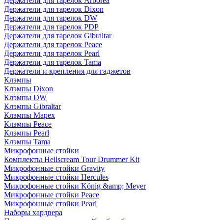
Держатели для тарелок Arborea
Держатели для тарелок Dixon
Держатели для тарелок DW
Держатели для тарелок PDP
Держатели для тарелок Gibraltar
Держатели для тарелок Peace
Держатели для тарелок Pearl
Держатели для тарелок Tama
Держатели и крепления для гаджетов
Клэмпы
Клэмпы Dixon
Клэмпы DW
Клэмпы Gibraltar
Клэмпы Mapex
Клэмпы Peace
Клэмпы Pearl
Клэмпы Tama
Микрофонные стойки
Комплекты Hellscream Tour Drummer Kit
Микрофонные стойки Gravity
Микрофонные стойки Hercules
Микрофонные стойки König &amp; Meyer
Микрофонные стойки Peace
Микрофонные стойки Pearl
Наборы хардвера