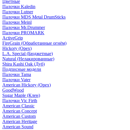
Цветные
Палочки Kaledin
Палочки Lutner
Палочки MDS Metal DrumSticks
Палочки Meinl
Палочки Mr.Drummer
Палочки PROMARK
ActiveGrip
FireGrain (Обработанные огнём)
Hickory (Орех)
L.A. Special (Бюджетные)
Natural (Нелакированные)
Shira Kashi Oak (Дуб)
Подписные модели
Палочки Tama
Палочки Vater
American Hickory (Орех)
GoodWood
Sugar Maple (Клен)
Палочки Vic Firth
American Classic
American Concept
American Custom
American Heritage
American Sound