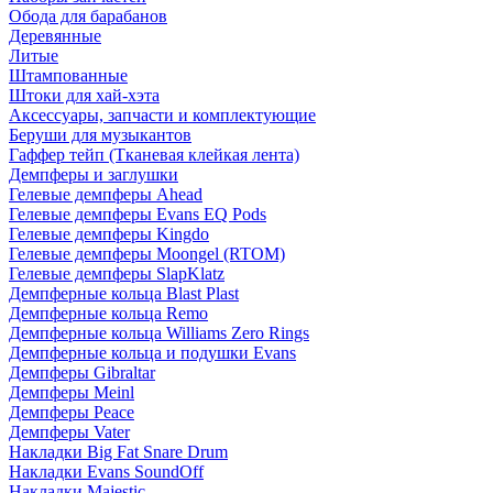
Обода для барабанов
Деревянные
Литые
Штампованные
Штоки для хай-хэта
Аксессуары, запчасти и комплектующие
Беруши для музыкантов
Гаффер тейп (Тканевая клейкая лента)
Демпферы и заглушки
Гелевые демпферы Ahead
Гелевые демпферы Evans EQ Pods
Гелевые демпферы Kingdo
Гелевые демпферы Moongel (RTOM)
Гелевые демпферы SlapKlatz
Демпферные кольца Blast Plast
Демпферные кольца Remo
Демпферные кольца Williams Zero Rings
Демпферные кольца и подушки Evans
Демпферы Gibraltar
Демпферы Meinl
Демпферы Peace
Демпферы Vater
Накладки Big Fat Snare Drum
Накладки Evans SoundOff
Накладки Majestic