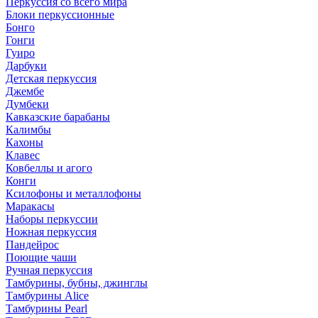
Перкуссия со всего мира
Блоки перкуссионные
Бонго
Гонги
Гуиро
Дарбуки
Детская перкуссия
Джембе
Думбеки
Кавказские барабаны
Калимбы
Кахоны
Клавес
Ковбеллы и агого
Конги
Ксилофоны и металлофоны
Маракасы
Наборы перкуссии
Ножная перкуссия
Пандейрос
Поющие чаши
Ручная перкуссия
Тамбурины, бубны, джинглы
Тамбурины Alice
Тамбурины Pearl