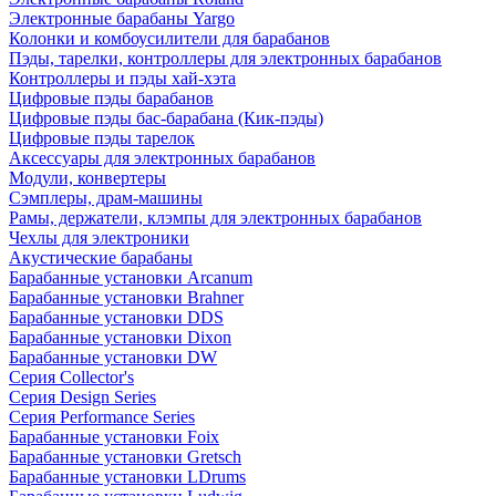
Электронные барабаны Yargo
Колонки и комбоусилители для барабанов
Пэды, тарелки, контроллеры для электронных барабанов
Контроллеры и пэды хай-хэта
Цифровые пэды барабанов
Цифровые пэды бас-барабана (Кик-пэды)
Цифровые пэды тарелок
Аксессуары для электронных барабанов
Модули, конвертеры
Сэмплеры, драм-машины
Рамы, держатели, клэмпы для электронных барабанов
Чехлы для электроники
Акустические барабаны
Барабанные установки Arcanum
Барабанные установки Brahner
Барабанные установки DDS
Барабанные установки Dixon
Барабанные установки DW
Серия Collector's
Серия Design Series
Серия Performance Series
Барабанные установки Foix
Барабанные установки Gretsch
Барабанные установки LDrums