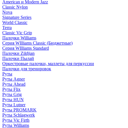
American и Modern Jazz
Classic Nylon
Nova
Signature Series
World Classic
Terra
Classic Vic Grip
Палочки Williams
Серия WIlliams Classic (Бюджетные)
Серия WIlliams Standard
Палочки Zildjian
Палочки Пылай
Оркестровые палочки, маллеты для перкуссии
Палочки для тренировок
Руты
Руты Agner
Руты Ahead
Руты Flix
Руты Grig
Руты HUN
Руты Lutner
Руты PROMARK
Руты Schlagwerk
Руты Vic Firth
Руты Williams