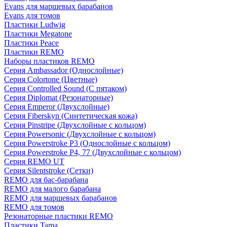
Evans для маршевых барабанов
Evans для томов
Пластики Ludwig
Пластики Megatone
Пластики Peace
Пластики REMO
Наборы пластиков REMO
Серия Ambassador (Однослойные)
Серия Colortone (Цветные)
Серия Controlled Sound (С пятаком)
Серия Diplomat (Резонаторные)
Серия Emperor (Двухслойные)
Серия Fiberskyn (Синтетическая кожа)
Серия Pinstripe (Двухслойные с кольцом)
Серия Powersonic (Двухслойные с кольцом)
Серия Powerstroke P3 (Однослойные с кольцом)
Серия Powerstroke P4, 77 (Двухслойные с кольцом)
Серия REMO UT
Серия Silentstroke (Сетки)
REMO для бас-барабана
REMO для малого барабана
REMO для маршевых барабанов
REMO для томов
Резонаторные пластики REMO
Пластики Tama