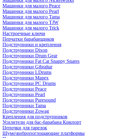
Машинки для малого Nickelworks
Машинки для малого Peace
Машинки для малого Pearl
Машинки для малого Tama
Машинки для малого TJW
Машинки для малого Trick
Настроечные ключи
Перчатки барабанщиков
Подструнники и крепления
Подструнники Dixon
Подструнники Drum Gear
Подструнники Fat Cat Snappy Snares
Подструнники Gibraltar
Подструнники LDrums
Подструнники Mapex
Подструнники PC Drums
Подструнники Peace
Подструнники Pearl
Подструнники Puresound
Подструнники Tama
Подструнники Zowag
Крепления для подструнников
Усилители для бас-барабана Кикпорт
Цепочки для тарелок
Шумо\вибропоглощающие платформы