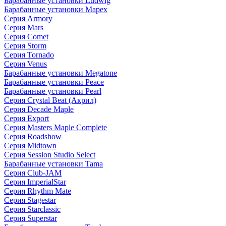
Барабанные установки Ludwig
Барабанные установки Mapex
Серия Armory
Серия Mars
Серия Comet
Серия Storm
Серия Tornado
Серия Venus
Барабанные установки Megatone
Барабанные установки Peace
Барабанные установки Pearl
Серия Crystal Beat (Акрил)
Серия Decade Maple
Серия Export
Серия Masters Maple Complete
Серия Roadshow
Серия Midtown
Серия Session Studio Select
Барабанные установки Tama
Серия Club-JAM
Серия ImperialStar
Серия Rhythm Mate
Серия Stagestar
Серия Starclassic
Серия Superstar