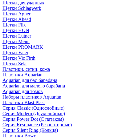
Щетки для ударных
Щетки Schlagwerk
Щетки Agner
Щетки Ahead
Щетки Flix
Щетки HUN
Щетки Lutner
Щетки Meinl
Щетки PROMARK
Щетки Vater
Щетки Vic Firth
Щетки Sela
Пластики, сетки, кожа
Пластики Aquarian
Aquarian для бас-барабана
Aquarian для малого барабана
Aquarian для томов
Наборы пластиков Aquarian
Пластики Blast Plast
Серия Classic (Однослойные)
Серия Modern (Двухслойные)
Серия Power Dot (С пятаком)
Серия Resonance (Резонаторные)
Серия Silent Ring (Кольца)
Пластики Bowo