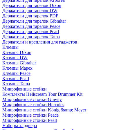
Держатели для тарелок Arborea
Держатели для тарелок Dixon
Держатели для тарелок DW
Держатели для тарелок PDP
Держатели для тарелок Gibraltar
Держатели для тарелок Peace
Держатели для тарелок Pearl
Держатели для тарелок Tama
Держатели и крепления для гаджетов
Клэмпы
Клэмпы Dixon
Клэмпы DW
Клэмпы Gibraltar
Клэмпы Mapex
Клэмпы Peace
Клэмпы Pearl
Клэмпы Tama
Микрофонные стойки
Комплекты Hellscream Tour Drummer Kit
Микрофонные стойки Gravity
Микрофонные стойки Hercules
Микрофонные стойки König &amp; Meyer
Микрофонные стойки Peace
Микрофонные стойки Pearl
Наборы хардвера