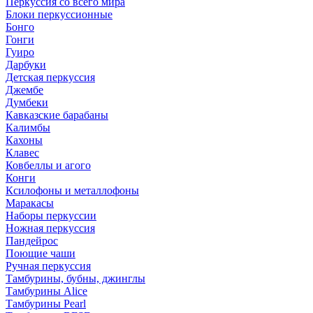
Перкуссия со всего мира
Блоки перкуссионные
Бонго
Гонги
Гуиро
Дарбуки
Детская перкуссия
Джембе
Думбеки
Кавказские барабаны
Калимбы
Кахоны
Клавес
Ковбеллы и агого
Конги
Ксилофоны и металлофоны
Маракасы
Наборы перкуссии
Ножная перкуссия
Пандейрос
Поющие чаши
Ручная перкуссия
Тамбурины, бубны, джинглы
Тамбурины Alice
Тамбурины Pearl