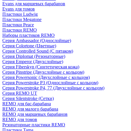
Evans для маршевых барабанов
Evans для томов
Пластики Ludwig
Пластики Megatone
Пластики Peace
Пластики REMO
Наборы пластиков REMO
Серия Ambassador (Однослойные)
Серия Colortone (Цветные)
Серия Controlled Sound (С пятаком)
Серия Diplomat (Резонаторные)
Серия Emperor (Двухслойные)
Серия Fiberskyn (Синтетическая кожа)
Серия Pinstripe (Двухслойные с кольцом)
Серия Powersonic (Двухслойные с кольцом)
Серия Powerstroke P3 (Однослойные с кольцом)
Серия Powerstroke P4, 77 (Двухслойные с кольцом)
Серия REMO UT
Серия Silentstroke (Сетки)
REMO для бас-барабана
REMO для малого барабана
REMO для маршевых барабанов
REMO для томов
Резонаторные пластики REMO
Пластики Tama