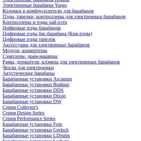
Электронные барабаны Yargo
Колонки и комбоусилители для барабанов
Пэды, тарелки, контроллеры для электронных барабанов
Контроллеры и пэды хай-хэта
Цифровые пэды барабанов
Цифровые пэды бас-барабана (Кик-пэды)
Цифровые пэды тарелок
Аксессуары для электронных барабанов
Модули, конвертеры
Сэмплеры, драм-машины
Рамы, держатели, клэмпы для электронных барабанов
Чехлы для электроники
Акустические барабаны
Барабанные установки Arcanum
Барабанные установки Brahner
Барабанные установки DDS
Барабанные установки Dixon
Барабанные установки DW
Серия Collector's
Серия Design Series
Серия Performance Series
Барабанные установки Foix
Барабанные установки Gretsch
Барабанные установки LDrums