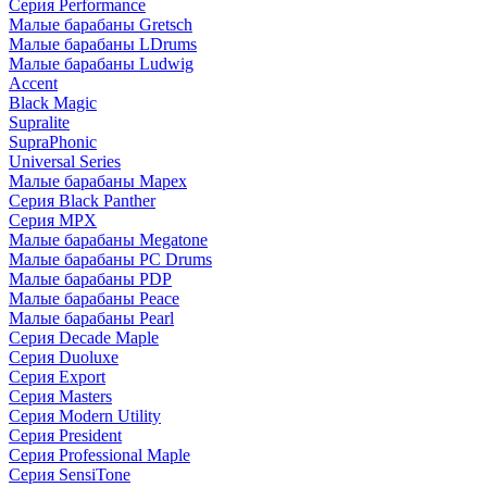
Серия Performance
Малые барабаны Gretsch
Малые барабаны LDrums
Малые барабаны Ludwig
Accent
Black Magic
Supralite
SupraPhonic
Universal Series
Малые барабаны Mapex
Серия Black Panther
Серия MPX
Малые барабаны Megatone
Малые барабаны PC Drums
Малые барабаны PDP
Малые барабаны Peace
Малые барабаны Pearl
Серия Decade Maple
Серия Duoluxe
Серия Export
Серия Masters
Серия Modern Utility
Серия President
Серия Professional Maple
Серия SensiTone