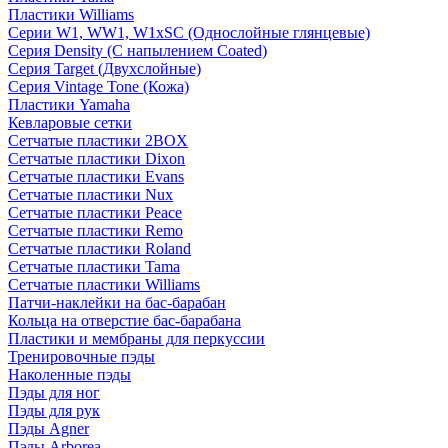
Пластики Williams
Серии W1, WW1, W1xSC (Однослойные глянцевые)
Серия Density (C напылением Coated)
Серия Target (Двухслойные)
Серия Vintage Tone (Кожа)
Пластики Yamaha
Кевларовые сетки
Сетчатые пластики 2BOX
Сетчатые пластики Dixon
Сетчатые пластики Evans
Сетчатые пластики Nux
Сетчатые пластики Peace
Сетчатые пластики Remo
Сетчатые пластики Roland
Сетчатые пластики Tama
Сетчатые пластики Williams
Патчи-наклейки на бас-барабан
Кольца на отверстие бас-барабана
Пластики и мембраны для перкуссии
Тренировочные пэды
Наколенные пэды
Пэды для ног
Пэды для рук
Пэды Agner
Пэды Arborea