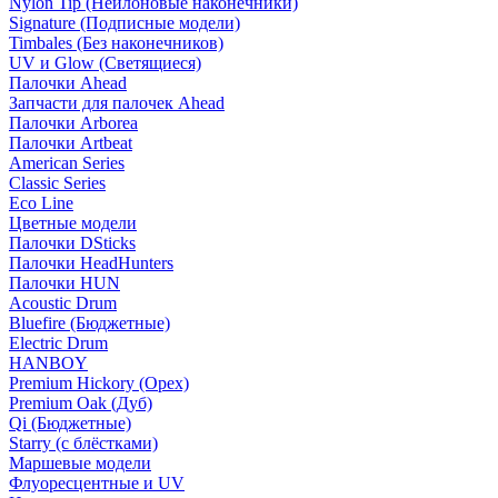
Nylon Tip (Нейлоновые наконечники)
Signature (Подписные модели)
Timbales (Без наконечников)
UV и Glow (Светящиеся)
Палочки Ahead
Запчасти для палочек Ahead
Палочки Arborea
Палочки Artbeat
American Series
Classic Series
Eco Line
Цветные модели
Палочки DSticks
Палочки HeadHunters
Палочки HUN
Acoustic Drum
Bluefire (Бюджетные)
Electric Drum
HANBOY
Premium Hickory (Орех)
Premium Oak (Дуб)
Qi (Бюджетные)
Starry (с блёстками)
Маршевые модели
Флуоресцентные и UV