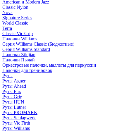
American и Modern Jazz
Classic Nylon
Nova
Signature Series
World Classic
Terra
Classic Vic Grip
Палочки Williams
Серия WIlliams Classic (Бюджетные)
Серия WIlliams Standard
Палочки Zildjian
Палочки Пылай
Оркестровые палочки, маллеты для перкуссии
Палочки для тренировок
Руты
Руты Agner
Руты Ahead
Руты Flix
Руты Grig
Руты HUN
Руты Lutner
Руты PROMARK
Руты Schlagwerk
Руты Vic Firth
Руты Williams