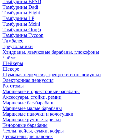
Тамбурины BFSD
Тамбурины Dadi
Тамбурины Flight
Тамбурины LP
Тамбурины Meinl
Тамбурины Oruga
Тамбурины Tycoon
Тимбалес
Треугольники
Хэндпаны, язычковые барабаны, глюкофоны
Чаймс
Шейкеры
Шекере
Шумовая перкуссия, трещотки и погремушки
Электронная перкуссия
Рототомы
Маршевые и оркестровые барабаны
Аксессуары, стойки, ремни
Маршевые бас-барабаны
Маршевые малые барабаны
Маршевые палочки и колотушки
Маршевые ручные тарелки
Теноровые барабаны
Чехлы, кейсы, сумки, кофры
Держатели для палочек