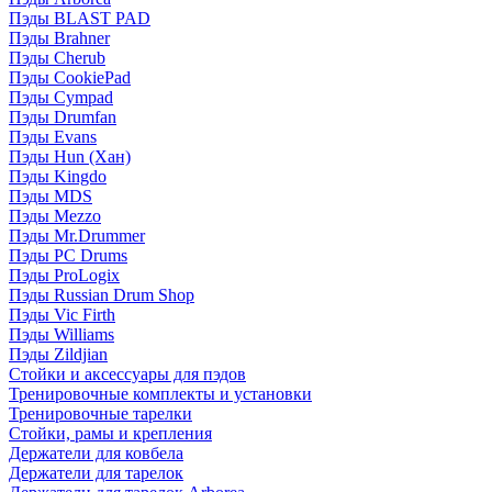
Пэды BLAST PAD
Пэды Brahner
Пэды Cherub
Пэды CookiePad
Пэды Cympad
Пэды Drumfan
Пэды Evans
Пэды Hun (Хан)
Пэды Kingdo
Пэды MDS
Пэды Mezzo
Пэды Mr.Drummer
Пэды PC Drums
Пэды ProLogix
Пэды Russian Drum Shop
Пэды Vic Firth
Пэды Williams
Пэды Zildjian
Стойки и аксессуары для пэдов
Тренировочные комплекты и установки
Тренировочные тарелки
Стойки, рамы и крепления
Держатели для ковбела
Держатели для тарелок