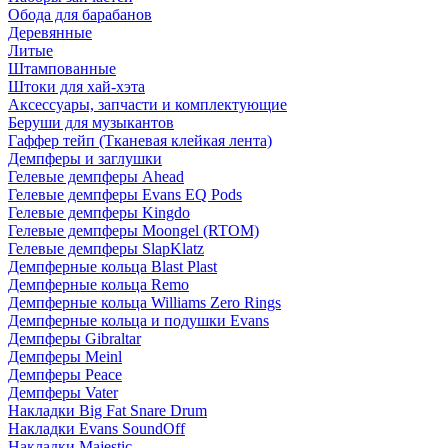
Обода для барабанов
Деревянные
Литые
Штампованные
Штоки для хай-хэта
Аксессуары, запчасти и комплектующие
Беруши для музыкантов
Гаффер тейп (Тканевая клейкая лента)
Демпферы и заглушки
Гелевые демпферы Ahead
Гелевые демпферы Evans EQ Pods
Гелевые демпферы Kingdo
Гелевые демпферы Moongel (RTOM)
Гелевые демпферы SlapKlatz
Демпферные кольца Blast Plast
Демпферные кольца Remo
Демпферные кольца Williams Zero Rings
Демпферные кольца и подушки Evans
Демпферы Gibraltar
Демпферы Meinl
Демпферы Peace
Демпферы Vater
Накладки Big Fat Snare Drum
Накладки Evans SoundOff
Накладки Majestic