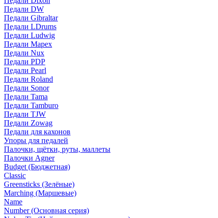
Педали Dixon
Педали DW
Педали Gibraltar
Педали LDrums
Педали Ludwig
Педали Mapex
Педали Nux
Педали PDP
Педали Pearl
Педали Roland
Педали Sonor
Педали Tama
Педали Tamburo
Педали TJW
Педали Zowag
Педали для кахонов
Упоры для педалей
Палочки, щётки, руты, маллеты
Палочки Agner
Budget (Бюджетная)
Classic
Greensticks (Зелёные)
Marching (Маршевые)
Name
Number (Основная серия)