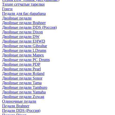
Тихие сетчатые тарелки
Гонги
Педали для бас-барабана
Двойные педали
Двойные педали Brahner
Двойные педали DDS (Россия)
Двойные педали Dixon
Двойные педали DW
Двойные педали EHWD
Двойные педали Gibraltar
Двойные педали LDrums
Двойные педали Mapex
Двойные педали PC Drums
Двойные педали PDP
Двойные педали Pearl
Двойные педали Roland
Двойные педали Sonor
Двойные педали Tama
Двойные педали Tamburo
Двойные педали Yamaha
Двойные педали Zowag
Одиночные педали
Педали Brahner
Педали DDS (Россия)