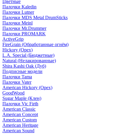
Цветные
Палочки Kaledin
Палочки Lutner
Палочки MDS Metal DrumSticks
Палочки Meinl
Палочки Mr.Drummer
Палочки PROMARK
ActiveGrip
FireGrain (Обработанные огнём)
Hickory (Орех)
L.A. Special (Бюджетные)
Natural (Нелакированные)
Shira Kashi Oak (Дуб)
Подписные модели
Палочки Tama
Палочки Vater
American Hickory (Орех)
GoodWood
Sugar Maple (Клен)
Палочки Vic Firth
American Classic
American Concept
American Custom
American Heritage
American Sound