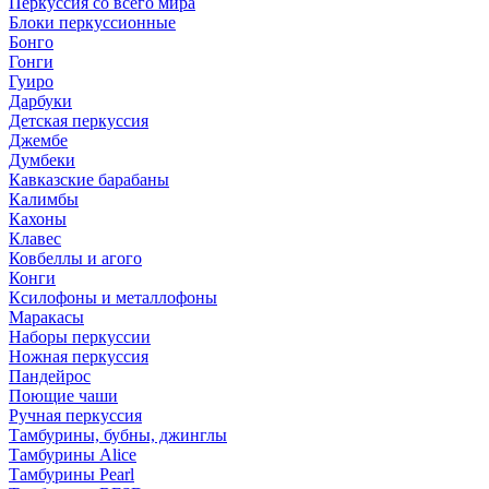
Перкуссия со всего мира
Блоки перкуссионные
Бонго
Гонги
Гуиро
Дарбуки
Детская перкуссия
Джембе
Думбеки
Кавказские барабаны
Калимбы
Кахоны
Клавес
Ковбеллы и агого
Конги
Ксилофоны и металлофоны
Маракасы
Наборы перкуссии
Ножная перкуссия
Пандейрос
Поющие чаши
Ручная перкуссия
Тамбурины, бубны, джинглы
Тамбурины Alice
Тамбурины Pearl