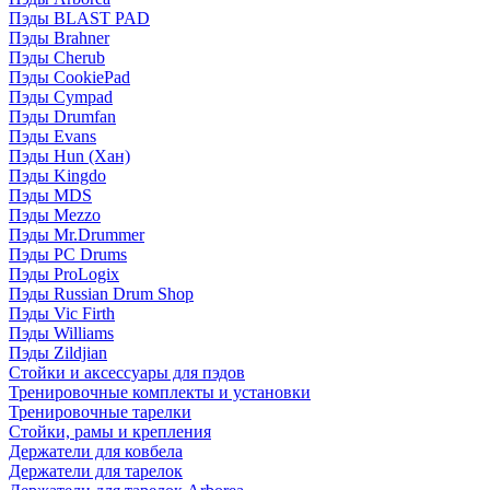
Пэды BLAST PAD
Пэды Brahner
Пэды Cherub
Пэды CookiePad
Пэды Cympad
Пэды Drumfan
Пэды Evans
Пэды Hun (Хан)
Пэды Kingdo
Пэды MDS
Пэды Mezzo
Пэды Mr.Drummer
Пэды PC Drums
Пэды ProLogix
Пэды Russian Drum Shop
Пэды Vic Firth
Пэды Williams
Пэды Zildjian
Стойки и аксессуары для пэдов
Тренировочные комплекты и установки
Тренировочные тарелки
Стойки, рамы и крепления
Держатели для ковбела
Держатели для тарелок