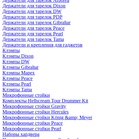
Держатели для тарелок Arborea
Держатели для тарелок Dixon
Держатели для тарелок DW
Держатели для тарелок PDP
Держатели для тарелок Gibraltar
Держатели для тарелок Peace
Держатели для тарелок Pearl
Держатели для тарелок Tama
Держатели и крепления для гаджетов
Клэмпы
Клэмпы Dixon
Клэмпы DW
Клэмпы Gibraltar
Клэмпы Mapex
Клэмпы Peace
Клэмпы Pearl
Клэмпы Tama
Микрофонные стойки
Комплекты Hellscream Tour Drummer Kit
Микрофонные стойки Gravity
Микрофонные стойки Hercules
Микрофонные стойки König &amp; Meyer
Микрофонные стойки Peace
Микрофонные стойки Pearl
Наборы хардвера