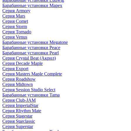
Барабанные установки Ludwig
Барабанные установки Mapex
Серия Armory
Серия Mars
Серия Comet
Серия Storm
Серия Tornado
Серия Venus
Барабанные установки Megatone
Барабанные установки Peace
Барабанные установки Pearl
Серия Crystal Beat (Акрил)
Серия Decade Maple
Серия Export
Серия Masters Maple Complete
Серия Roadshow
Серия Midtown
Серия Session Studio Select
Барабанные установки Tama
Серия Club-JAM
Серия ImperialStar
Серия Rhythm Mate
Серия Stagestar
Серия Starclassic
Серия Superstar