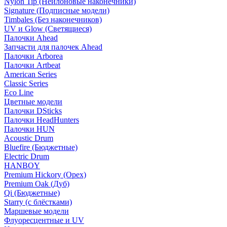
Nylon Tip (Нейлоновые наконечники)
Signature (Подписные модели)
Timbales (Без наконечников)
UV и Glow (Светящиеся)
Палочки Ahead
Запчасти для палочек Ahead
Палочки Arborea
Палочки Artbeat
American Series
Classic Series
Eco Line
Цветные модели
Палочки DSticks
Палочки HeadHunters
Палочки HUN
Acoustic Drum
Bluefire (Бюджетные)
Electric Drum
HANBOY
Premium Hickory (Орех)
Premium Oak (Дуб)
Qi (Бюджетные)
Starry (с блёстками)
Маршевые модели
Флуоресцентные и UV