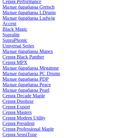
Серия Performance
Малые барабаны Gretsch
Малые барабаны LDrums
Малые барабаны Ludwig
Accent
Black Magic
Supralite
SupraPhonic
Universal Series
Малые барабаны Mapex
Серия Black Panther
Серия MPX
Малые барабаны Megatone
Малые барабаны PC Drums
Малые барабаны PDP
Малые барабаны Peace
Малые барабаны Pearl
Серия Decade Maple
Серия Duoluxe
Серия Export
Серия Masters
Серия Modern Utility
Серия President
Серия Professional Maple
Серия SensiTone