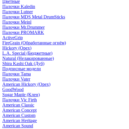
Цветные
Палочки Kaledin
Палочки Lutner
Палочки MDS Metal DrumSticks
Палочки Meinl
Палочки Mr.Drummer
Палочки PROMARK
ActiveGrip
FireGrain (Обработанные огнём)
Hickory (Орех)
L.A. Special (Бюджетные)
Natural (Нелакированные)
Shira Kashi Oak (Дуб)
Подписные модели
Палочки Tama
Палочки Vater
American Hickory (Орех)
GoodWood
Sugar Maple (Клен)
Палочки Vic Firth
American Classic
American Concept
American Custom
American Heritage
American Sound