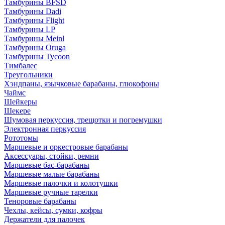
Тамбурины BFSD
Тамбурины Dadi
Тамбурины Flight
Тамбурины LP
Тамбурины Meinl
Тамбурины Oruga
Тамбурины Tycoon
Тимбалес
Треугольники
Хэндпаны, язычковые барабаны, глюкофоны
Чаймс
Шейкеры
Шекере
Шумовая перкуссия, трещотки и погремушки
Электронная перкуссия
Рототомы
Маршевые и оркестровые барабаны
Аксессуары, стойки, ремни
Маршевые бас-барабаны
Маршевые малые барабаны
Маршевые палочки и колотушки
Маршевые ручные тарелки
Теноровые барабаны
Чехлы, кейсы, сумки, кофры
Держатели для палочек