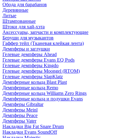
Обода для барабанов
Деревянные
Литые
Штампованные
Штоки для хай-хэта
Аксессуары, запчасти и комплектующие
Беруши для музыкантов
Гаффер тейп (Тканевая клейкая лента)
Демпферы и заглушки
Гелевые демпферы Ahead
Гелевые демпферы Evans EQ Pods
Гелевые демпферы Kingdo
Гелевые демпферы Moongel (RTOM)
Гелевые демпферы SlapKlatz
Демпферные кольца Blast Plast
Демпферные кольца Remo
Демпферные кольца Williams Zero Rings
Демпферные кольца и подушки Evans
Демпферы Gibraltar
Демпферы Meinl
Демпферы Peace
Демпферы Vater
Накладки Big Fat Snare Drum
Накладки Evans SoundOff
Накладки Majestic