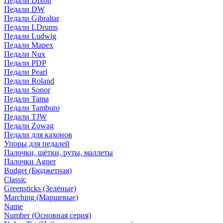
Педали Dixon
Педали DW
Педали Gibraltar
Педали LDrums
Педали Ludwig
Педали Mapex
Педали Nux
Педали PDP
Педали Pearl
Педали Roland
Педали Sonor
Педали Tama
Педали Tamburo
Педали TJW
Педали Zowag
Педали для кахонов
Упоры для педалей
Палочки, щётки, руты, маллеты
Палочки Agner
Budget (Бюджетная)
Classic
Greensticks (Зелёные)
Marching (Маршевые)
Name
Number (Основная серия)