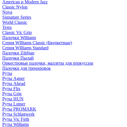
American и Modern Jazz
Classic Nylon
Nova
Signature Series
World Classic
Terra
Classic Vic Grip
Палочки Williams
Серия WIlliams Classic (Бюджетные)
Серия WIlliams Standard
Палочки Zildjian
Палочки Пылай
Оркестровые палочки, маллеты для перкуссии
Палочки для тренировок
Руты
Руты Agner
Руты Ahead
Руты Flix
Руты Grig
Руты HUN
Руты Lutner
Руты PROMARK
Руты Schlagwerk
Руты Vic Firth
Руты Williams