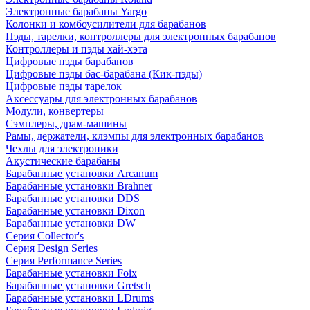
Электронные барабаны Yargo
Колонки и комбоусилители для барабанов
Пэды, тарелки, контроллеры для электронных барабанов
Контроллеры и пэды хай-хэта
Цифровые пэды барабанов
Цифровые пэды бас-барабана (Кик-пэды)
Цифровые пэды тарелок
Аксессуары для электронных барабанов
Модули, конвертеры
Сэмплеры, драм-машины
Рамы, держатели, клэмпы для электронных барабанов
Чехлы для электроники
Акустические барабаны
Барабанные установки Arcanum
Барабанные установки Brahner
Барабанные установки DDS
Барабанные установки Dixon
Барабанные установки DW
Серия Collector's
Серия Design Series
Серия Performance Series
Барабанные установки Foix
Барабанные установки Gretsch
Барабанные установки LDrums