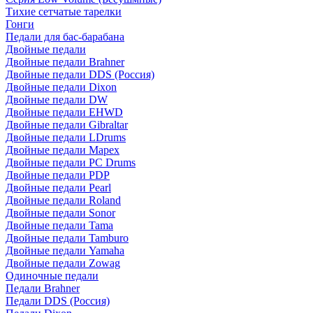
Тихие сетчатые тарелки
Гонги
Педали для бас-барабана
Двойные педали
Двойные педали Brahner
Двойные педали DDS (Россия)
Двойные педали Dixon
Двойные педали DW
Двойные педали EHWD
Двойные педали Gibraltar
Двойные педали LDrums
Двойные педали Mapex
Двойные педали PC Drums
Двойные педали PDP
Двойные педали Pearl
Двойные педали Roland
Двойные педали Sonor
Двойные педали Tama
Двойные педали Tamburo
Двойные педали Yamaha
Двойные педали Zowag
Одиночные педали
Педали Brahner
Педали DDS (Россия)