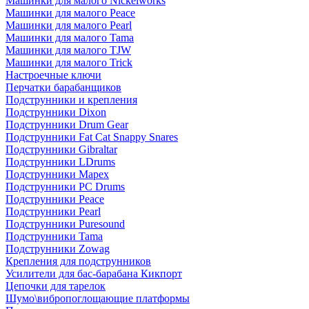
Машинки для малого Nickelworks
Машинки для малого Peace
Машинки для малого Pearl
Машинки для малого Tama
Машинки для малого TJW
Машинки для малого Trick
Настроечные ключи
Перчатки барабанщиков
Подструнники и крепления
Подструнники Dixon
Подструнники Drum Gear
Подструнники Fat Cat Snappy Snares
Подструнники Gibraltar
Подструнники LDrums
Подструнники Mapex
Подструнники PC Drums
Подструнники Peace
Подструнники Pearl
Подструнники Puresound
Подструнники Tama
Подструнники Zowag
Крепления для подструнников
Усилители для бас-барабана Кикпорт
Цепочки для тарелок
Шумо\вибропоглощающие платформы