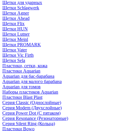
Щетки для ударных
Щетки Schlagwerk
Щетки Agner
Щетки Ahead
Щетки Flix
Щетки HUN
Щетки Lutner
Щетки Meinl
Щетки PROMARK
Щетки Vater
Щетки Vic Firth
Щетки Sela
Пластики, сетки, кожа
Пластики Aquarian
Aquarian для бас-барабана
Aquarian для малого барабана
Aquarian для томов
Наборы пластиков Aquarian
Пластики Blast Plast
Серия Classic (Однослойные)
Серия Modern (Двухслойные)
Серия Power Dot (С пятаком)
Серия Resonance (Резонаторные)
Серия Silent Ring (Кольца)
Пластики Bowo