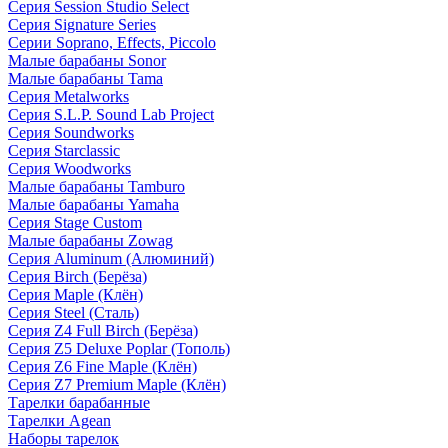
Серия Session Studio Select
Серия Signature Series
Серии Soprano, Effects, Piccolo
Малые барабаны Sonor
Малые барабаны Tama
Серия Metalworks
Серия S.L.P. Sound Lab Project
Серия Soundworks
Серия Starclassic
Серия Woodworks
Малые барабаны Tamburo
Малые барабаны Yamaha
Серия Stage Custom
Малые барабаны Zowag
Серия Aluminum (Алюминий)
Серия Birch (Берёза)
Серия Maple (Клён)
Серия Steel (Сталь)
Серия Z4 Full Birch (Берёза)
Серия Z5 Deluxe Poplar (Тополь)
Серия Z6 Fine Maple (Клён)
Серия Z7 Premium Maple (Клён)
Тарелки барабанные
Тарелки Agean
Наборы тарелок