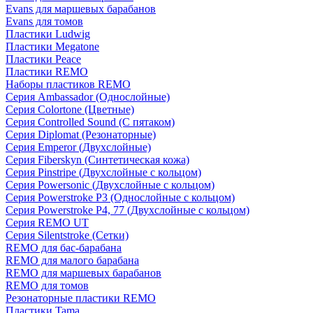
Evans для маршевых барабанов
Evans для томов
Пластики Ludwig
Пластики Megatone
Пластики Peace
Пластики REMO
Наборы пластиков REMO
Серия Ambassador (Однослойные)
Серия Colortone (Цветные)
Серия Controlled Sound (С пятаком)
Серия Diplomat (Резонаторные)
Серия Emperor (Двухслойные)
Серия Fiberskyn (Синтетическая кожа)
Серия Pinstripe (Двухслойные с кольцом)
Серия Powersonic (Двухслойные с кольцом)
Серия Powerstroke P3 (Однослойные с кольцом)
Серия Powerstroke P4, 77 (Двухслойные с кольцом)
Серия REMO UT
Серия Silentstroke (Сетки)
REMO для бас-барабана
REMO для малого барабана
REMO для маршевых барабанов
REMO для томов
Резонаторные пластики REMO
Пластики Tama