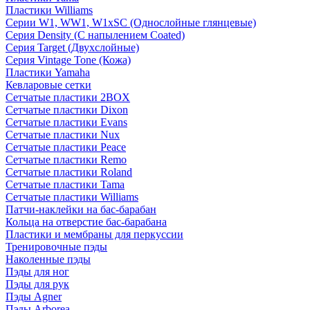
Пластики Williams
Серии W1, WW1, W1xSC (Однослойные глянцевые)
Серия Density (C напылением Coated)
Серия Target (Двухслойные)
Серия Vintage Tone (Кожа)
Пластики Yamaha
Кевларовые сетки
Сетчатые пластики 2BOX
Сетчатые пластики Dixon
Сетчатые пластики Evans
Сетчатые пластики Nux
Сетчатые пластики Peace
Сетчатые пластики Remo
Сетчатые пластики Roland
Сетчатые пластики Tama
Сетчатые пластики Williams
Патчи-наклейки на бас-барабан
Кольца на отверстие бас-барабана
Пластики и мембраны для перкуссии
Тренировочные пэды
Наколенные пэды
Пэды для ног
Пэды для рук
Пэды Agner
Пэды Arborea