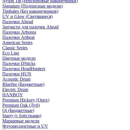
Nylon Tip (Нейлоновые наконечники)
Signature (Подписные модели)
Timbales (Без наконечников)
UV и Glow (Светящиеся)
Палочки Ahead
Запчасти для палочек Ahead
Палочки Arborea
Палочки Artbeat
American Series
Classic Series
Eco Line
Цветные модели
Палочки DSticks
Палочки HeadHunters
Палочки HUN
Acoustic Drum
Bluefire (Бюджетные)
Electric Drum
HANBOY
Premium Hickory (Орех)
Premium Oak (Дуб)
Qi (Бюджетные)
Starry (с блёстками)
Маршевые модели
Флуоресцентные и UV