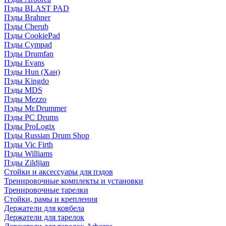
Пэды BLAST PAD
Пэды Brahner
Пэды Cherub
Пэды CookiePad
Пэды Cympad
Пэды Drumfan
Пэды Evans
Пэды Hun (Хан)
Пэды Kingdo
Пэды MDS
Пэды Mezzo
Пэды Mr.Drummer
Пэды PC Drums
Пэды ProLogix
Пэды Russian Drum Shop
Пэды Vic Firth
Пэды Williams
Пэды Zildjian
Стойки и аксессуары для пэдов
Тренировочные комплекты и установки
Тренировочные тарелки
Стойки, рамы и крепления
Держатели для ковбела
Держатели для тарелок