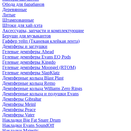
Обода для барабанов
Деревянные
Литые
Штампованные
Штоки для хай-хэта
Аксессуары, запчасти и комплектующие
Беруши для музыкантов
Гаффер тейп (Тканевая клейкая лента)
Демпферы и заглушки
Гелевые демпферы Ahead
Гелевые демпферы Evans EQ Pods
Гелевые демпферы Kingdo
Гелевые демпферы Moongel (RTOM)
Гелевые демпферы SlapKlatz
Демпферные кольца Blast Plast
Демпферные кольца Remo
Демпферные кольца Williams Zero Rings
Демпферные кольца и подушки Evans
Демпферы Gibraltar
Демпферы Meinl
Демпферы Peace
Демпферы Vater
Накладки Big Fat Snare Drum
Накладки Evans SoundOff
Накладки Majestic