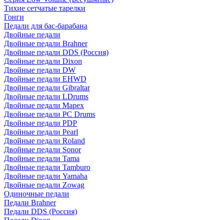
Тихие сетчатые тарелки
Гонги
Педали для бас-барабана
Двойные педали
Двойные педали Brahner
Двойные педали DDS (Россия)
Двойные педали Dixon
Двойные педали DW
Двойные педали EHWD
Двойные педали Gibraltar
Двойные педали LDrums
Двойные педали Mapex
Двойные педали PC Drums
Двойные педали PDP
Двойные педали Pearl
Двойные педали Roland
Двойные педали Sonor
Двойные педали Tama
Двойные педали Tamburo
Двойные педали Yamaha
Двойные педали Zowag
Одиночные педали
Педали Brahner
Педали DDS (Россия)