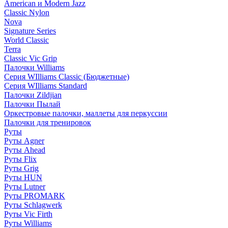
American и Modern Jazz
Classic Nylon
Nova
Signature Series
World Classic
Terra
Classic Vic Grip
Палочки Williams
Серия WIlliams Classic (Бюджетные)
Серия WIlliams Standard
Палочки Zildjian
Палочки Пылай
Оркестровые палочки, маллеты для перкуссии
Палочки для тренировок
Руты
Руты Agner
Руты Ahead
Руты Flix
Руты Grig
Руты HUN
Руты Lutner
Руты PROMARK
Руты Schlagwerk
Руты Vic Firth
Руты Williams