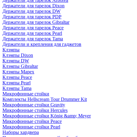
Держатели для тарелок Arborea
Держатели для тарелок Dixon
Держатели для тарелок DW
Держатели для тарелок PDP
Держатели для тарелок Gibraltar
Держатели для тарелок Peace
Держатели для тарелок Pearl
Держатели для тарелок Tama
Держатели и крепления для гаджетов
Клэмпы
Клэмпы Dixon
Клэмпы DW
Клэмпы Gibraltar
Клэмпы Mapex
Клэмпы Peace
Клэмпы Pearl
Клэмпы Tama
Микрофонные стойки
Комплекты Hellscream Tour Drummer Kit
Микрофонные стойки Gravity
Микрофонные стойки Hercules
Микрофонные стойки König &amp; Meyer
Микрофонные стойки Peace
Микрофонные стойки Pearl
Наборы хардвера