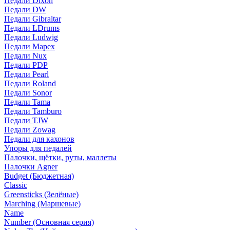
Педали Dixon
Педали DW
Педали Gibraltar
Педали LDrums
Педали Ludwig
Педали Mapex
Педали Nux
Педали PDP
Педали Pearl
Педали Roland
Педали Sonor
Педали Tama
Педали Tamburo
Педали TJW
Педали Zowag
Педали для кахонов
Упоры для педалей
Палочки, щётки, руты, маллеты
Палочки Agner
Budget (Бюджетная)
Classic
Greensticks (Зелёные)
Marching (Маршевые)
Name
Number (Основная серия)