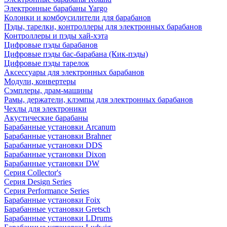
Электронные барабаны Yargo
Колонки и комбоусилители для барабанов
Пэды, тарелки, контроллеры для электронных барабанов
Контроллеры и пэды хай-хэта
Цифровые пэды барабанов
Цифровые пэды бас-барабана (Кик-пэды)
Цифровые пэды тарелок
Аксессуары для электронных барабанов
Модули, конвертеры
Сэмплеры, драм-машины
Рамы, держатели, клэмпы для электронных барабанов
Чехлы для электроники
Акустические барабаны
Барабанные установки Arcanum
Барабанные установки Brahner
Барабанные установки DDS
Барабанные установки Dixon
Барабанные установки DW
Серия Collector's
Серия Design Series
Серия Performance Series
Барабанные установки Foix
Барабанные установки Gretsch
Барабанные установки LDrums