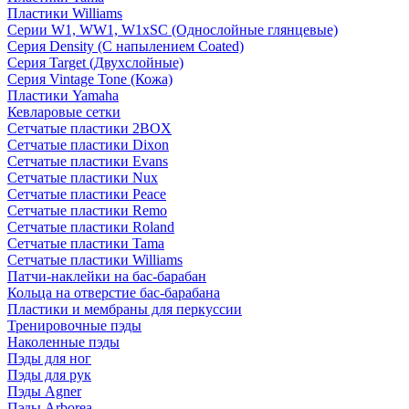
Пластики Williams
Серии W1, WW1, W1xSC (Однослойные глянцевые)
Серия Density (C напылением Coated)
Серия Target (Двухслойные)
Серия Vintage Tone (Кожа)
Пластики Yamaha
Кевларовые сетки
Сетчатые пластики 2BOX
Сетчатые пластики Dixon
Сетчатые пластики Evans
Сетчатые пластики Nux
Сетчатые пластики Peace
Сетчатые пластики Remo
Сетчатые пластики Roland
Сетчатые пластики Tama
Сетчатые пластики Williams
Патчи-наклейки на бас-барабан
Кольца на отверстие бас-барабана
Пластики и мембраны для перкуссии
Тренировочные пэды
Наколенные пэды
Пэды для ног
Пэды для рук
Пэды Agner
Пэды Arborea