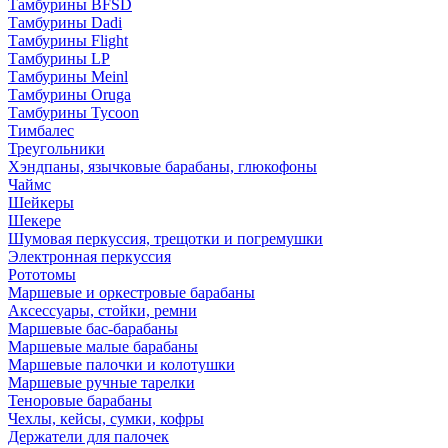
Тамбурины BFSD
Тамбурины Dadi
Тамбурины Flight
Тамбурины LP
Тамбурины Meinl
Тамбурины Oruga
Тамбурины Tycoon
Тимбалес
Треугольники
Хэндпаны, язычковые барабаны, глюкофоны
Чаймс
Шейкеры
Шекере
Шумовая перкуссия, трещотки и погремушки
Электронная перкуссия
Рототомы
Маршевые и оркестровые барабаны
Аксессуары, стойки, ремни
Маршевые бас-барабаны
Маршевые малые барабаны
Маршевые палочки и колотушки
Маршевые ручные тарелки
Теноровые барабаны
Чехлы, кейсы, сумки, кофры
Держатели для палочек