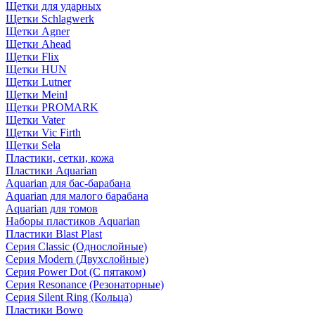
Щетки для ударных
Щетки Schlagwerk
Щетки Agner
Щетки Ahead
Щетки Flix
Щетки HUN
Щетки Lutner
Щетки Meinl
Щетки PROMARK
Щетки Vater
Щетки Vic Firth
Щетки Sela
Пластики, сетки, кожа
Пластики Aquarian
Aquarian для бас-барабана
Aquarian для малого барабана
Aquarian для томов
Наборы пластиков Aquarian
Пластики Blast Plast
Серия Classic (Однослойные)
Серия Modern (Двухслойные)
Серия Power Dot (С пятаком)
Серия Resonance (Резонаторные)
Серия Silent Ring (Кольца)
Пластики Bowo