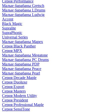
Серия Performance
Малые барабаны Gretsch
Малые барабаны LDrums
Малые барабаны Ludwig
Accent
Black Magic
Supralite
SupraPhonic
Universal Series
Малые барабаны Mapex
Серия Black Panther
Серия MPX
Малые барабаны Megatone
Малые барабаны PC Drums
Малые барабаны PDP
Малые барабаны Peace
Малые барабаны Pearl
Серия Decade Maple
Серия Duoluxe
Серия Export
Серия Masters
Серия Modern Utility
Серия President
Серия Professional Maple
Серия SensiTone