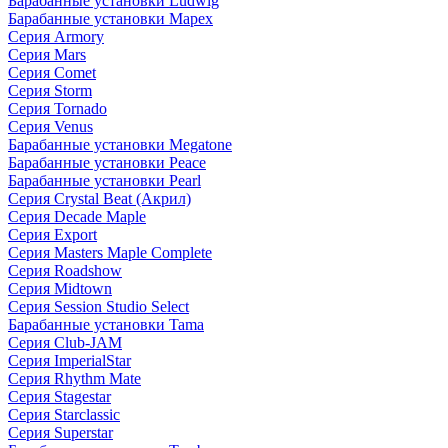
Барабанные установки Ludwig
Барабанные установки Mapex
Серия Armory
Серия Mars
Серия Comet
Серия Storm
Серия Tornado
Серия Venus
Барабанные установки Megatone
Барабанные установки Peace
Барабанные установки Pearl
Серия Crystal Beat (Акрил)
Серия Decade Maple
Серия Export
Серия Masters Maple Complete
Серия Roadshow
Серия Midtown
Серия Session Studio Select
Барабанные установки Tama
Серия Club-JAM
Серия ImperialStar
Серия Rhythm Mate
Серия Stagestar
Серия Starclassic
Серия Superstar