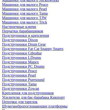
Машинки для малого Nickelworks
Машинки для малого Peace
Машинки для малого Pearl
Машинки для малого Tama
Машинки для малого TJW
Машинки для малого Trick
Настроечные ключи
Перчатки барабанщиков
Подструнники и крепления
Подструнники Dixon
Подструнники Drum Gear
Подструнники Fat Cat Snappy Snares
Подструнники Gibraltar
Подструнники LDrums
Подструнники Mapex
Подструнники PC Drums
Подструнники Peace
Подструнники Pearl
Подструнники Puresound
Подструнники Tama
Подструнники Zowag
Крепления для подструнников
Усилители для бас-барабана Кикпорт
Цепочки для тарелок
Шумо\вибропоглощающие платформы