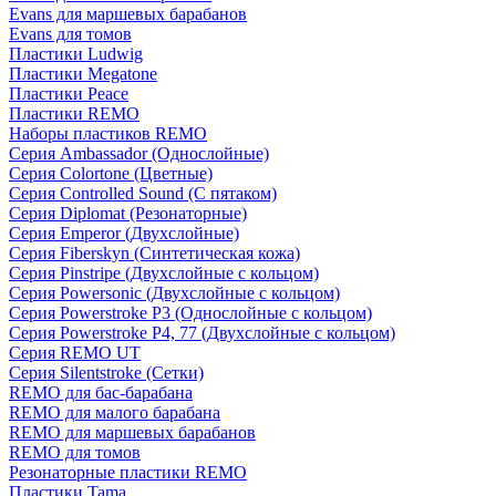
Evans для маршевых барабанов
Evans для томов
Пластики Ludwig
Пластики Megatone
Пластики Peace
Пластики REMO
Наборы пластиков REMO
Серия Ambassador (Однослойные)
Серия Colortone (Цветные)
Серия Controlled Sound (С пятаком)
Серия Diplomat (Резонаторные)
Серия Emperor (Двухслойные)
Серия Fiberskyn (Синтетическая кожа)
Серия Pinstripe (Двухслойные с кольцом)
Серия Powersonic (Двухслойные с кольцом)
Серия Powerstroke P3 (Однослойные с кольцом)
Серия Powerstroke P4, 77 (Двухслойные с кольцом)
Серия REMO UT
Серия Silentstroke (Сетки)
REMO для бас-барабана
REMO для малого барабана
REMO для маршевых барабанов
REMO для томов
Резонаторные пластики REMO
Пластики Tama