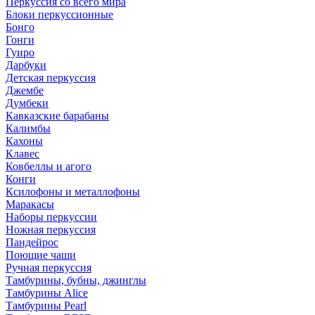
Перкуссия со всего мира
Блоки перкуссионные
Бонго
Гонги
Гуиро
Дарбуки
Детская перкуссия
Джембе
Думбеки
Кавказские барабаны
Калимбы
Кахоны
Клавес
Ковбеллы и агого
Конги
Ксилофоны и металлофоны
Маракасы
Наборы перкуссии
Ножная перкуссия
Пандейрос
Поющие чаши
Ручная перкуссия
Тамбурины, бубны, джинглы
Тамбурины Alice
Тамбурины Pearl