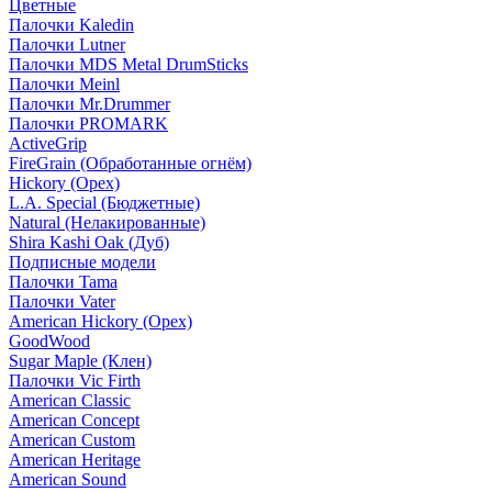
Цветные
Палочки Kaledin
Палочки Lutner
Палочки MDS Metal DrumSticks
Палочки Meinl
Палочки Mr.Drummer
Палочки PROMARK
ActiveGrip
FireGrain (Обработанные огнём)
Hickory (Орех)
L.A. Special (Бюджетные)
Natural (Нелакированные)
Shira Kashi Oak (Дуб)
Подписные модели
Палочки Tama
Палочки Vater
American Hickory (Орех)
GoodWood
Sugar Maple (Клен)
Палочки Vic Firth
American Classic
American Concept
American Custom
American Heritage
American Sound