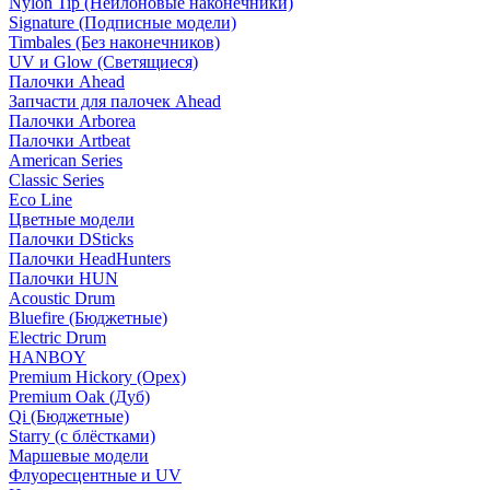
Nylon Tip (Нейлоновые наконечники)
Signature (Подписные модели)
Timbales (Без наконечников)
UV и Glow (Светящиеся)
Палочки Ahead
Запчасти для палочек Ahead
Палочки Arborea
Палочки Artbeat
American Series
Classic Series
Eco Line
Цветные модели
Палочки DSticks
Палочки HeadHunters
Палочки HUN
Acoustic Drum
Bluefire (Бюджетные)
Electric Drum
HANBOY
Premium Hickory (Орех)
Premium Oak (Дуб)
Qi (Бюджетные)
Starry (с блёстками)
Маршевые модели
Флуоресцентные и UV