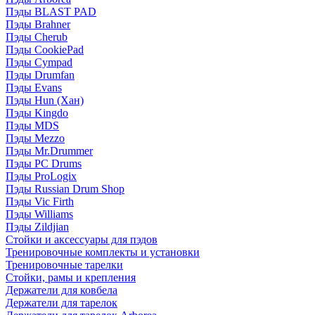
Пэды BLAST PAD
Пэды Brahner
Пэды Cherub
Пэды CookiePad
Пэды Cympad
Пэды Drumfan
Пэды Evans
Пэды Hun (Хан)
Пэды Kingdo
Пэды MDS
Пэды Mezzo
Пэды Mr.Drummer
Пэды PC Drums
Пэды ProLogix
Пэды Russian Drum Shop
Пэды Vic Firth
Пэды Williams
Пэды Zildjian
Стойки и аксессуары для пэдов
Тренировочные комплекты и установки
Тренировочные тарелки
Стойки, рамы и крепления
Держатели для ковбела
Держатели для тарелок