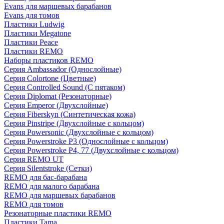
Evans для маршевых барабанов
Evans для томов
Пластики Ludwig
Пластики Megatone
Пластики Peace
Пластики REMO
Наборы пластиков REMO
Серия Ambassador (Однослойные)
Серия Colortone (Цветные)
Серия Controlled Sound (С пятаком)
Серия Diplomat (Резонаторные)
Серия Emperor (Двухслойные)
Серия Fiberskyn (Синтетическая кожа)
Серия Pinstripe (Двухслойные с кольцом)
Серия Powersonic (Двухслойные с кольцом)
Серия Powerstroke P3 (Однослойные с кольцом)
Серия Powerstroke P4, 77 (Двухслойные с кольцом)
Серия REMO UT
Серия Silentstroke (Сетки)
REMO для бас-барабана
REMO для малого барабана
REMO для маршевых барабанов
REMO для томов
Резонаторные пластики REMO
Пластики Tama