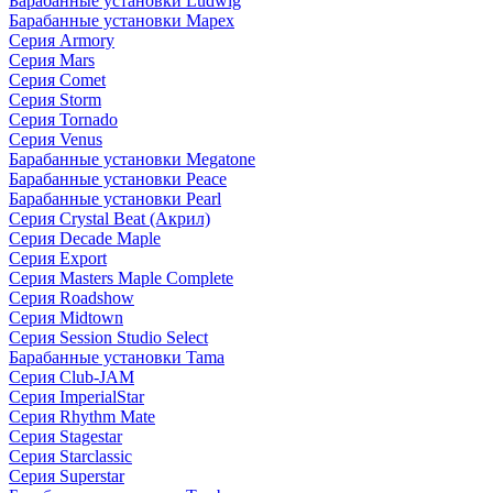
Барабанные установки Ludwig
Барабанные установки Mapex
Серия Armory
Серия Mars
Серия Comet
Серия Storm
Серия Tornado
Серия Venus
Барабанные установки Megatone
Барабанные установки Peace
Барабанные установки Pearl
Серия Crystal Beat (Акрил)
Серия Decade Maple
Серия Export
Серия Masters Maple Complete
Серия Roadshow
Серия Midtown
Серия Session Studio Select
Барабанные установки Tama
Серия Club-JAM
Серия ImperialStar
Серия Rhythm Mate
Серия Stagestar
Серия Starclassic
Серия Superstar