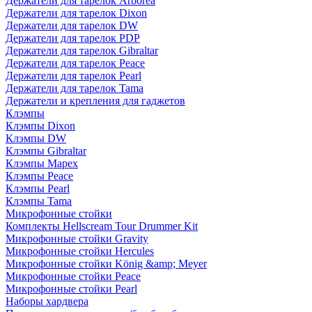
Держатели для тарелок Arborea
Держатели для тарелок Dixon
Держатели для тарелок DW
Держатели для тарелок PDP
Держатели для тарелок Gibraltar
Держатели для тарелок Peace
Держатели для тарелок Pearl
Держатели для тарелок Tama
Держатели и крепления для гаджетов
Клэмпы
Клэмпы Dixon
Клэмпы DW
Клэмпы Gibraltar
Клэмпы Mapex
Клэмпы Peace
Клэмпы Pearl
Клэмпы Tama
Микрофонные стойки
Комплекты Hellscream Tour Drummer Kit
Микрофонные стойки Gravity
Микрофонные стойки Hercules
Микрофонные стойки König &amp; Meyer
Микрофонные стойки Peace
Микрофонные стойки Pearl
Наборы хардвера