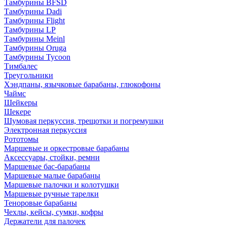
Тамбурины BFSD
Тамбурины Dadi
Тамбурины Flight
Тамбурины LP
Тамбурины Meinl
Тамбурины Oruga
Тамбурины Tycoon
Тимбалес
Треугольники
Хэндпаны, язычковые барабаны, глюкофоны
Чаймс
Шейкеры
Шекере
Шумовая перкуссия, трещотки и погремушки
Электронная перкуссия
Рототомы
Маршевые и оркестровые барабаны
Аксессуары, стойки, ремни
Маршевые бас-барабаны
Маршевые малые барабаны
Маршевые палочки и колотушки
Маршевые ручные тарелки
Теноровые барабаны
Чехлы, кейсы, сумки, кофры
Держатели для палочек