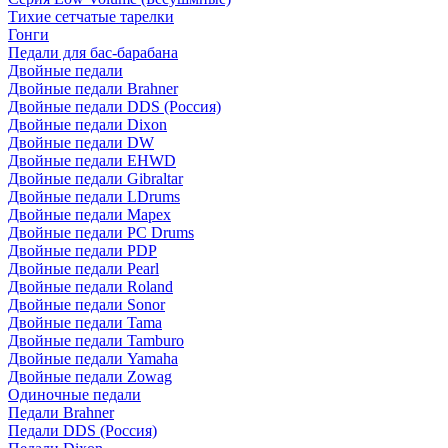
Тихие сетчатые тарелки
Гонги
Педали для бас-барабана
Двойные педали
Двойные педали Brahner
Двойные педали DDS (Россия)
Двойные педали Dixon
Двойные педали DW
Двойные педали EHWD
Двойные педали Gibraltar
Двойные педали LDrums
Двойные педали Mapex
Двойные педали PC Drums
Двойные педали PDP
Двойные педали Pearl
Двойные педали Roland
Двойные педали Sonor
Двойные педали Tama
Двойные педали Tamburo
Двойные педали Yamaha
Двойные педали Zowag
Одиночные педали
Педали Brahner
Педали DDS (Россия)