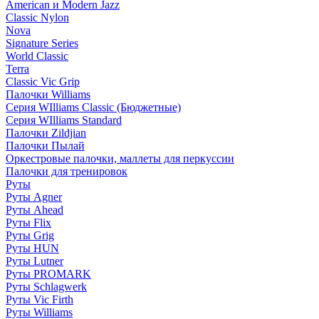
American и Modern Jazz
Classic Nylon
Nova
Signature Series
World Classic
Terra
Classic Vic Grip
Палочки Williams
Серия WIlliams Classic (Бюджетные)
Серия WIlliams Standard
Палочки Zildjian
Палочки Пылай
Оркестровые палочки, маллеты для перкуссии
Палочки для тренировок
Руты
Руты Agner
Руты Ahead
Руты Flix
Руты Grig
Руты HUN
Руты Lutner
Руты PROMARK
Руты Schlagwerk
Руты Vic Firth
Руты Williams