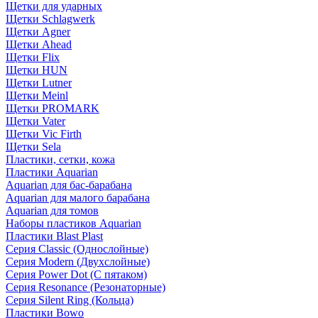
Щетки для ударных
Щетки Schlagwerk
Щетки Agner
Щетки Ahead
Щетки Flix
Щетки HUN
Щетки Lutner
Щетки Meinl
Щетки PROMARK
Щетки Vater
Щетки Vic Firth
Щетки Sela
Пластики, сетки, кожа
Пластики Aquarian
Aquarian для бас-барабана
Aquarian для малого барабана
Aquarian для томов
Наборы пластиков Aquarian
Пластики Blast Plast
Серия Classic (Однослойные)
Серия Modern (Двухслойные)
Серия Power Dot (С пятаком)
Серия Resonance (Резонаторные)
Серия Silent Ring (Кольца)
Пластики Bowo