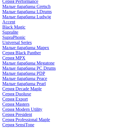
Серия Performance
Малые барабаны Gretsch
Малые барабаны LDrums
Малые барабаны Ludwig
Accent
Black Magic
Supralite
SupraPhonic
Universal Series
Малые барабаны Mapex
Серия Black Panther
Серия MPX
Малые барабаны Megatone
Малые барабаны PC Drums
Малые барабаны PDP
Малые барабаны Peace
Малые барабаны Pearl
Серия Decade Maple
Серия Duoluxe
Серия Export
Серия Masters
Серия Modern Utility
Серия President
Серия Professional Maple
Серия SensiTone