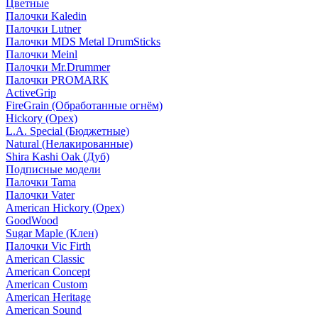
Цветные
Палочки Kaledin
Палочки Lutner
Палочки MDS Metal DrumSticks
Палочки Meinl
Палочки Mr.Drummer
Палочки PROMARK
ActiveGrip
FireGrain (Обработанные огнём)
Hickory (Орех)
L.A. Special (Бюджетные)
Natural (Нелакированные)
Shira Kashi Oak (Дуб)
Подписные модели
Палочки Tama
Палочки Vater
American Hickory (Орех)
GoodWood
Sugar Maple (Клен)
Палочки Vic Firth
American Classic
American Concept
American Custom
American Heritage
American Sound