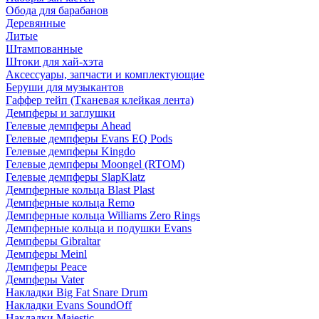
Обода для барабанов
Деревянные
Литые
Штампованные
Штоки для хай-хэта
Аксессуары, запчасти и комплектующие
Беруши для музыкантов
Гаффер тейп (Тканевая клейкая лента)
Демпферы и заглушки
Гелевые демпферы Ahead
Гелевые демпферы Evans EQ Pods
Гелевые демпферы Kingdo
Гелевые демпферы Moongel (RTOM)
Гелевые демпферы SlapKlatz
Демпферные кольца Blast Plast
Демпферные кольца Remo
Демпферные кольца Williams Zero Rings
Демпферные кольца и подушки Evans
Демпферы Gibraltar
Демпферы Meinl
Демпферы Peace
Демпферы Vater
Накладки Big Fat Snare Drum
Накладки Evans SoundOff
Накладки Majestic