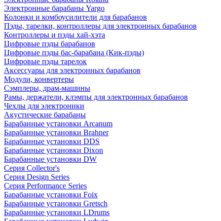
Электронные барабаны Yargo
Колонки и комбоусилители для барабанов
Пэды, тарелки, контроллеры для электронных барабанов
Контроллеры и пэды хай-хэта
Цифровые пэды барабанов
Цифровые пэды бас-барабана (Кик-пэды)
Цифровые пэды тарелок
Аксессуары для электронных барабанов
Модули, конвертеры
Сэмплеры, драм-машины
Рамы, держатели, клэмпы для электронных барабанов
Чехлы для электроники
Акустические барабаны
Барабанные установки Arcanum
Барабанные установки Brahner
Барабанные установки DDS
Барабанные установки Dixon
Барабанные установки DW
Серия Collector's
Серия Design Series
Серия Performance Series
Барабанные установки Foix
Барабанные установки Gretsch
Барабанные установки LDrums