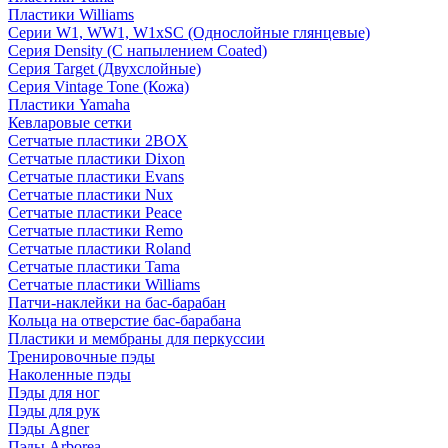
Пластики Williams
Серии W1, WW1, W1xSC (Однослойные глянцевые)
Серия Density (C напылением Coated)
Серия Target (Двухслойные)
Серия Vintage Tone (Кожа)
Пластики Yamaha
Кевларовые сетки
Сетчатые пластики 2BOX
Сетчатые пластики Dixon
Сетчатые пластики Evans
Сетчатые пластики Nux
Сетчатые пластики Peace
Сетчатые пластики Remo
Сетчатые пластики Roland
Сетчатые пластики Tama
Сетчатые пластики Williams
Патчи-наклейки на бас-барабан
Кольца на отверстие бас-барабана
Пластики и мембраны для перкуссии
Тренировочные пэды
Наколенные пэды
Пэды для ног
Пэды для рук
Пэды Agner
Пэды Arborea