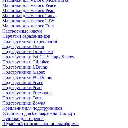
Машинки для малого Nickelworks
Машинки для малого Peace
Машинки для малого Pearl
Машинки для малого Tama
Машинки для малого TJW
Машинки для малого Trick
Настроечные ключи
Перчатки барабанщиков
Подструнники и крепления
Подструнники Dixon
Подструнники Drum Gear
Подструнники Fat Cat Snappy Snares
Подструнники Gibraltar
Подструнники LDrums
Подструнники Mapex
Подструнники PC Drums
Подструнники Peace
Подструнники Pearl
Подструнники Puresound
Подструнники Tama
Подструнники Zowag
Крепления для подструнников
Усилители для бас-барабана Кикпорт
Цепочки для тарелок
Шумо\вибропоглощающие платформы