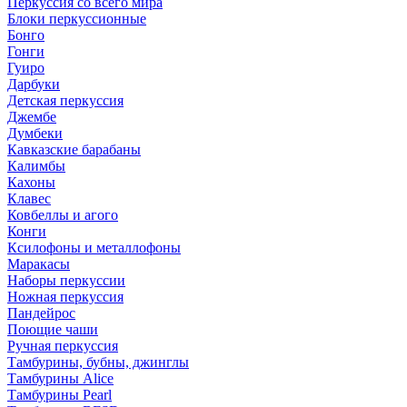
Перкуссия со всего мира
Блоки перкуссионные
Бонго
Гонги
Гуиро
Дарбуки
Детская перкуссия
Джембе
Думбеки
Кавказские барабаны
Калимбы
Кахоны
Клавес
Ковбеллы и агого
Конги
Ксилофоны и металлофоны
Маракасы
Наборы перкуссии
Ножная перкуссия
Пандейрос
Поющие чаши
Ручная перкуссия
Тамбурины, бубны, джинглы
Тамбурины Alice
Тамбурины Pearl