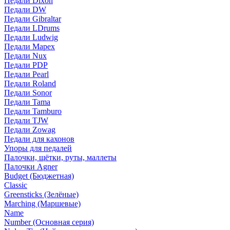
Педали Dixon
Педали DW
Педали Gibraltar
Педали LDrums
Педали Ludwig
Педали Mapex
Педали Nux
Педали PDP
Педали Pearl
Педали Roland
Педали Sonor
Педали Tama
Педали Tamburo
Педали TJW
Педали Zowag
Педали для кахонов
Упоры для педалей
Палочки, щётки, руты, маллеты
Палочки Agner
Budget (Бюджетная)
Classic
Greensticks (Зелёные)
Marching (Маршевые)
Name
Number (Основная серия)