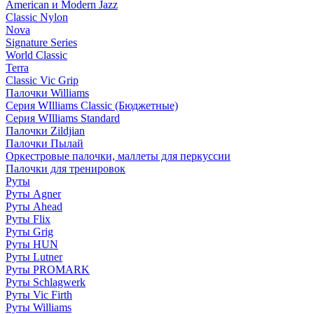
American и Modern Jazz
Classic Nylon
Nova
Signature Series
World Classic
Terra
Classic Vic Grip
Палочки Williams
Серия WIlliams Classic (Бюджетные)
Серия WIlliams Standard
Палочки Zildjian
Палочки Пылай
Оркестровые палочки, маллеты для перкуссии
Палочки для тренировок
Руты
Руты Agner
Руты Ahead
Руты Flix
Руты Grig
Руты HUN
Руты Lutner
Руты PROMARK
Руты Schlagwerk
Руты Vic Firth
Руты Williams