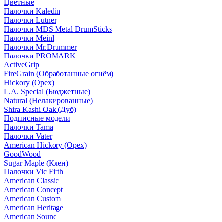
Цветные
Палочки Kaledin
Палочки Lutner
Палочки MDS Metal DrumSticks
Палочки Meinl
Палочки Mr.Drummer
Палочки PROMARK
ActiveGrip
FireGrain (Обработанные огнём)
Hickory (Орех)
L.A. Special (Бюджетные)
Natural (Нелакированные)
Shira Kashi Oak (Дуб)
Подписные модели
Палочки Tama
Палочки Vater
American Hickory (Орех)
GoodWood
Sugar Maple (Клен)
Палочки Vic Firth
American Classic
American Concept
American Custom
American Heritage
American Sound