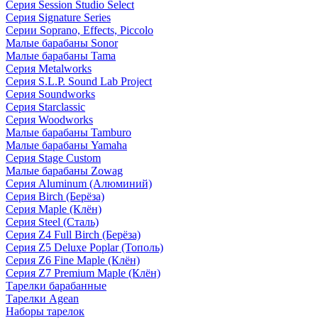
Серия Session Studio Select
Серия Signature Series
Серии Soprano, Effects, Piccolo
Малые барабаны Sonor
Малые барабаны Tama
Серия Metalworks
Серия S.L.P. Sound Lab Project
Серия Soundworks
Серия Starclassic
Серия Woodworks
Малые барабаны Tamburo
Малые барабаны Yamaha
Серия Stage Custom
Малые барабаны Zowag
Серия Aluminum (Алюминий)
Серия Birch (Берёза)
Серия Maple (Клён)
Серия Steel (Сталь)
Серия Z4 Full Birch (Берёза)
Серия Z5 Deluxe Poplar (Тополь)
Серия Z6 Fine Maple (Клён)
Серия Z7 Premium Maple (Клён)
Тарелки барабанные
Тарелки Agean
Наборы тарелок