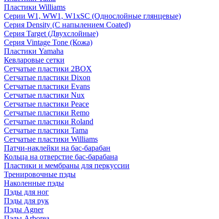
Пластики Williams
Серии W1, WW1, W1xSC (Однослойные глянцевые)
Серия Density (C напылением Coated)
Серия Target (Двухслойные)
Серия Vintage Tone (Кожа)
Пластики Yamaha
Кевларовые сетки
Сетчатые пластики 2BOX
Сетчатые пластики Dixon
Сетчатые пластики Evans
Сетчатые пластики Nux
Сетчатые пластики Peace
Сетчатые пластики Remo
Сетчатые пластики Roland
Сетчатые пластики Tama
Сетчатые пластики Williams
Патчи-наклейки на бас-барабан
Кольца на отверстие бас-барабана
Пластики и мембраны для перкуссии
Тренировочные пэды
Наколенные пэды
Пэды для ног
Пэды для рук
Пэды Agner
Пэды Arborea