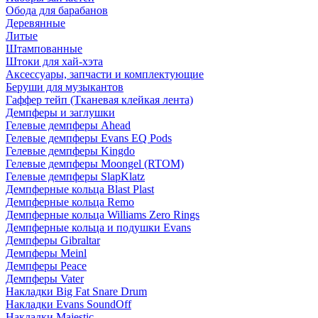
Обода для барабанов
Деревянные
Литые
Штампованные
Штоки для хай-хэта
Аксессуары, запчасти и комплектующие
Беруши для музыкантов
Гаффер тейп (Тканевая клейкая лента)
Демпферы и заглушки
Гелевые демпферы Ahead
Гелевые демпферы Evans EQ Pods
Гелевые демпферы Kingdo
Гелевые демпферы Moongel (RTOM)
Гелевые демпферы SlapKlatz
Демпферные кольца Blast Plast
Демпферные кольца Remo
Демпферные кольца Williams Zero Rings
Демпферные кольца и подушки Evans
Демпферы Gibraltar
Демпферы Meinl
Демпферы Peace
Демпферы Vater
Накладки Big Fat Snare Drum
Накладки Evans SoundOff
Накладки Majestic