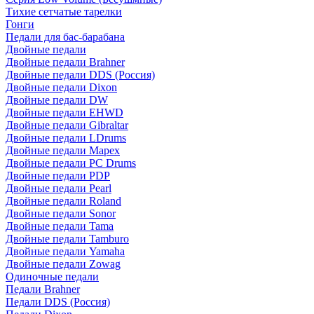
Тихие сетчатые тарелки
Гонги
Педали для бас-барабана
Двойные педали
Двойные педали Brahner
Двойные педали DDS (Россия)
Двойные педали Dixon
Двойные педали DW
Двойные педали EHWD
Двойные педали Gibraltar
Двойные педали LDrums
Двойные педали Mapex
Двойные педали PC Drums
Двойные педали PDP
Двойные педали Pearl
Двойные педали Roland
Двойные педали Sonor
Двойные педали Tama
Двойные педали Tamburo
Двойные педали Yamaha
Двойные педали Zowag
Одиночные педали
Педали Brahner
Педали DDS (Россия)