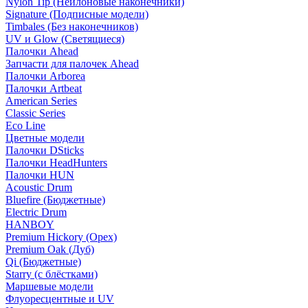
Nylon Tip (Нейлоновые наконечники)
Signature (Подписные модели)
Timbales (Без наконечников)
UV и Glow (Светящиеся)
Палочки Ahead
Запчасти для палочек Ahead
Палочки Arborea
Палочки Artbeat
American Series
Classic Series
Eco Line
Цветные модели
Палочки DSticks
Палочки HeadHunters
Палочки HUN
Acoustic Drum
Bluefire (Бюджетные)
Electric Drum
HANBOY
Premium Hickory (Орех)
Premium Oak (Дуб)
Qi (Бюджетные)
Starry (с блёстками)
Маршевые модели
Флуоресцентные и UV