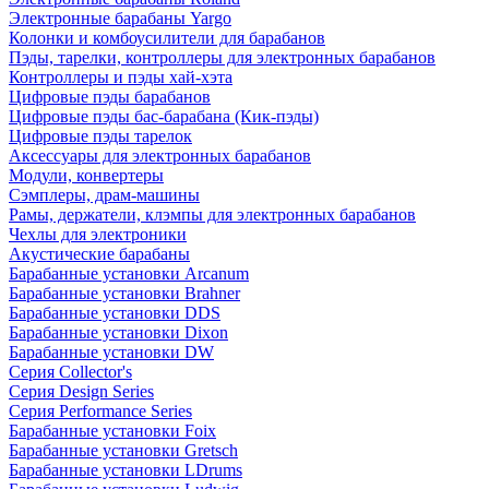
Электронные барабаны Yargo
Колонки и комбоусилители для барабанов
Пэды, тарелки, контроллеры для электронных барабанов
Контроллеры и пэды хай-хэта
Цифровые пэды барабанов
Цифровые пэды бас-барабана (Кик-пэды)
Цифровые пэды тарелок
Аксессуары для электронных барабанов
Модули, конвертеры
Сэмплеры, драм-машины
Рамы, держатели, клэмпы для электронных барабанов
Чехлы для электроники
Акустические барабаны
Барабанные установки Arcanum
Барабанные установки Brahner
Барабанные установки DDS
Барабанные установки Dixon
Барабанные установки DW
Серия Collector's
Серия Design Series
Серия Performance Series
Барабанные установки Foix
Барабанные установки Gretsch
Барабанные установки LDrums