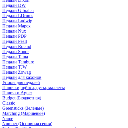
Педали Dixon
Педали DW
Педали Gibraltar
Педали LDrums
Педали Ludwig
Педали Mapex
Педали Nux
Педали PDP
Педали Pearl
Педали Roland
Педали Sonor
Педали Tama
Педали Tamburo
Педали TJW
Педали Zowag
Педали для кахонов
Упоры для педалей
Палочки, щётки, руты, маллеты
Палочки Agner
Budget (Бюджетная)
Classic
Greensticks (Зелёные)
Marching (Маршевые)
Name
Number (Основная серия)