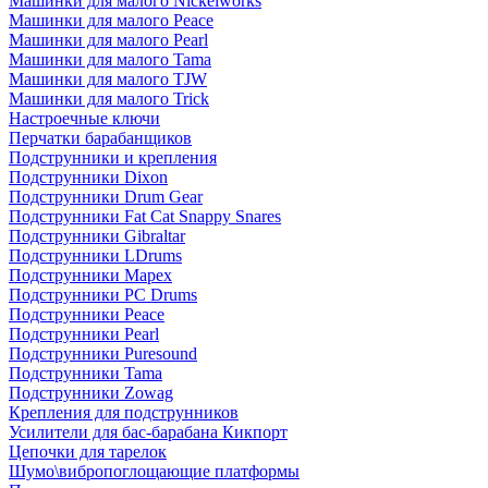
Машинки для малого Nickelworks
Машинки для малого Peace
Машинки для малого Pearl
Машинки для малого Tama
Машинки для малого TJW
Машинки для малого Trick
Настроечные ключи
Перчатки барабанщиков
Подструнники и крепления
Подструнники Dixon
Подструнники Drum Gear
Подструнники Fat Cat Snappy Snares
Подструнники Gibraltar
Подструнники LDrums
Подструнники Mapex
Подструнники PC Drums
Подструнники Peace
Подструнники Pearl
Подструнники Puresound
Подструнники Tama
Подструнники Zowag
Крепления для подструнников
Усилители для бас-барабана Кикпорт
Цепочки для тарелок
Шумо\вибропоглощающие платформы