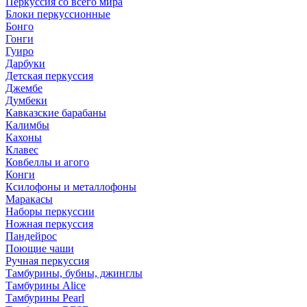
Перкуссия со всего мира
Блоки перкуссионные
Бонго
Гонги
Гуиро
Дарбуки
Детская перкуссия
Джембе
Думбеки
Кавказские барабаны
Калимбы
Кахоны
Клавес
Ковбеллы и агого
Конги
Ксилофоны и металлофоны
Маракасы
Наборы перкуссии
Ножная перкуссия
Пандейрос
Поющие чаши
Ручная перкуссия
Тамбурины, бубны, джинглы
Тамбурины Alice
Тамбурины Pearl