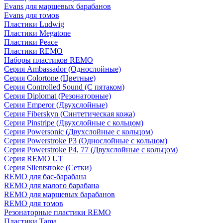
Evans для маршевых барабанов
Evans для томов
Пластики Ludwig
Пластики Megatone
Пластики Peace
Пластики REMO
Наборы пластиков REMO
Серия Ambassador (Однослойные)
Серия Colortone (Цветные)
Серия Controlled Sound (С пятаком)
Серия Diplomat (Резонаторные)
Серия Emperor (Двухслойные)
Серия Fiberskyn (Синтетическая кожа)
Серия Pinstripe (Двухслойные с кольцом)
Серия Powersonic (Двухслойные с кольцом)
Серия Powerstroke P3 (Однослойные с кольцом)
Серия Powerstroke P4, 77 (Двухслойные с кольцом)
Серия REMO UT
Серия Silentstroke (Сетки)
REMO для бас-барабана
REMO для малого барабана
REMO для маршевых барабанов
REMO для томов
Резонаторные пластики REMO
Пластики Tama