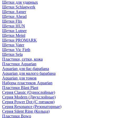
Щетки для ударных
Щетки Schlagwerk
Щетки Agner
Щетки Ahead
Щетки Flix
Щетки HUN
Щетки Lutner
Щетки Meinl
Щетки PROMARK
Щетки Vater
Щетки Vic Firth
Щетки Sela
Пластики, сетки, кожа
Пластики Aquarian
Aquarian для бас-барабана
Aquarian для малого барабана
Aquarian для томов
Наборы пластиков Aquarian
Пластики Blast Plast
Серия Classic (Однослойные)
Серия Modern (Двухслойные)
Серия Power Dot (С пятаком)
Серия Resonance (Резонаторные)
Серия Silent Ring (Кольца)
Пластики Bowo