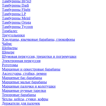
Тамбурины BFSD
Тамбурины Dadi
Тамбурины Flight
Тамбурины LP
Тамбурины Meinl
Тамбурины Oruga
Тамбурины Tycoon
Тимбалес
Треугольники
Хэндпаны, язычковые барабаны, глюкофоны
Чаймс
Шейкеры
Шекере
Шумовая перкуссия, трещотки и погремушки
Электронная перкуссия
Рототомы
Маршевые и оркестровые барабаны
Аксессуары, стойки, ремни
Маршевые бас-барабаны
Маршевые малые барабаны
Маршевые палочки и колотушки
Маршевые ручные тарелки
Теноровые барабаны
Чехлы, кейсы, сумки, кофры
Держатели для палочек