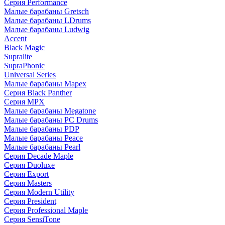
Серия Performance
Малые барабаны Gretsch
Малые барабаны LDrums
Малые барабаны Ludwig
Accent
Black Magic
Supralite
SupraPhonic
Universal Series
Малые барабаны Mapex
Серия Black Panther
Серия MPX
Малые барабаны Megatone
Малые барабаны PC Drums
Малые барабаны PDP
Малые барабаны Peace
Малые барабаны Pearl
Серия Decade Maple
Серия Duoluxe
Серия Export
Серия Masters
Серия Modern Utility
Серия President
Серия Professional Maple
Серия SensiTone