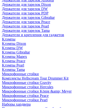
Держатели для тарелок Arborea
Держатели для тарелок Dixon
Держатели для тарелок DW
Держатели для тарелок PDP
Держатели для тарелок Gibraltar
Держатели для тарелок Peace
Держатели для тарелок Pearl
Держатели для тарелок Tama
Держатели и крепления для гаджетов
Клэмпы
Клэмпы Dixon
Клэмпы DW
Клэмпы Gibraltar
Клэмпы Mapex
Клэмпы Peace
Клэмпы Pearl
Клэмпы Tama
Микрофонные стойки
Комплекты Hellscream Tour Drummer Kit
Микрофонные стойки Gravity
Микрофонные стойки Hercules
Микрофонные стойки König &amp; Meyer
Микрофонные стойки Peace
Микрофонные стойки Pearl
Наборы хардвера