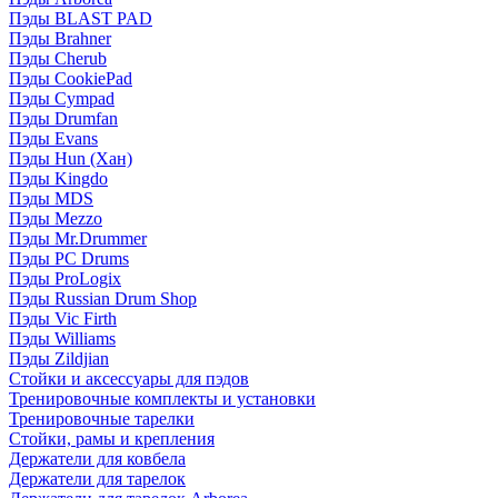
Пэды BLAST PAD
Пэды Brahner
Пэды Cherub
Пэды CookiePad
Пэды Cympad
Пэды Drumfan
Пэды Evans
Пэды Hun (Хан)
Пэды Kingdo
Пэды MDS
Пэды Mezzo
Пэды Mr.Drummer
Пэды PC Drums
Пэды ProLogix
Пэды Russian Drum Shop
Пэды Vic Firth
Пэды Williams
Пэды Zildjian
Стойки и аксессуары для пэдов
Тренировочные комплекты и установки
Тренировочные тарелки
Стойки, рамы и крепления
Держатели для ковбела
Держатели для тарелок