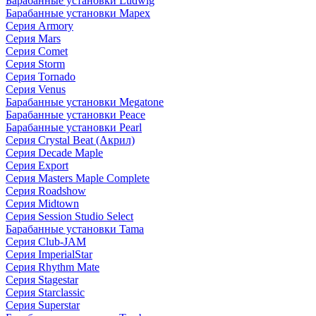
Барабанные установки Ludwig
Барабанные установки Mapex
Серия Armory
Серия Mars
Серия Comet
Серия Storm
Серия Tornado
Серия Venus
Барабанные установки Megatone
Барабанные установки Peace
Барабанные установки Pearl
Серия Crystal Beat (Акрил)
Серия Decade Maple
Серия Export
Серия Masters Maple Complete
Серия Roadshow
Серия Midtown
Серия Session Studio Select
Барабанные установки Tama
Серия Club-JAM
Серия ImperialStar
Серия Rhythm Mate
Серия Stagestar
Серия Starclassic
Серия Superstar