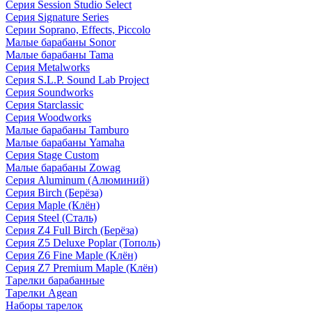
Серия Session Studio Select
Серия Signature Series
Серии Soprano, Effects, Piccolo
Малые барабаны Sonor
Малые барабаны Tama
Серия Metalworks
Серия S.L.P. Sound Lab Project
Серия Soundworks
Серия Starclassic
Серия Woodworks
Малые барабаны Tamburo
Малые барабаны Yamaha
Серия Stage Custom
Малые барабаны Zowag
Серия Aluminum (Алюминий)
Серия Birch (Берёза)
Серия Maple (Клён)
Серия Steel (Сталь)
Серия Z4 Full Birch (Берёза)
Серия Z5 Deluxe Poplar (Тополь)
Серия Z6 Fine Maple (Клён)
Серия Z7 Premium Maple (Клён)
Тарелки барабанные
Тарелки Agean
Наборы тарелок