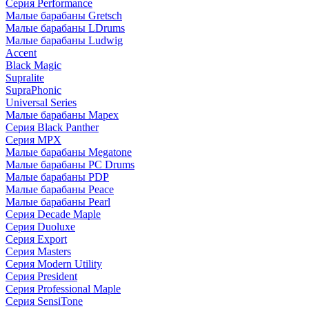
Серия Performance
Малые барабаны Gretsch
Малые барабаны LDrums
Малые барабаны Ludwig
Accent
Black Magic
Supralite
SupraPhonic
Universal Series
Малые барабаны Mapex
Серия Black Panther
Серия MPX
Малые барабаны Megatone
Малые барабаны PC Drums
Малые барабаны PDP
Малые барабаны Peace
Малые барабаны Pearl
Серия Decade Maple
Серия Duoluxe
Серия Export
Серия Masters
Серия Modern Utility
Серия President
Серия Professional Maple
Серия SensiTone