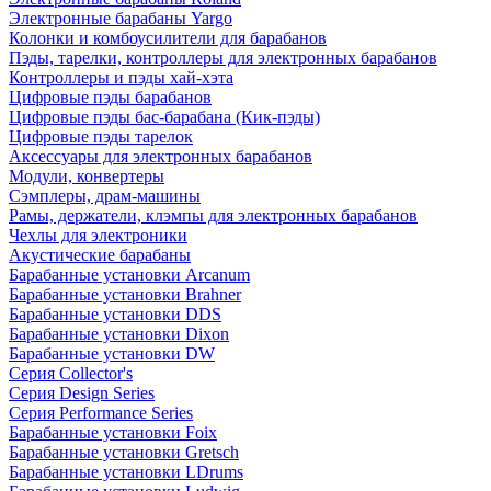
Электронные барабаны Yargo
Колонки и комбоусилители для барабанов
Пэды, тарелки, контроллеры для электронных барабанов
Контроллеры и пэды хай-хэта
Цифровые пэды барабанов
Цифровые пэды бас-барабана (Кик-пэды)
Цифровые пэды тарелок
Аксессуары для электронных барабанов
Модули, конвертеры
Сэмплеры, драм-машины
Рамы, держатели, клэмпы для электронных барабанов
Чехлы для электроники
Акустические барабаны
Барабанные установки Arcanum
Барабанные установки Brahner
Барабанные установки DDS
Барабанные установки Dixon
Барабанные установки DW
Серия Collector's
Серия Design Series
Серия Performance Series
Барабанные установки Foix
Барабанные установки Gretsch
Барабанные установки LDrums