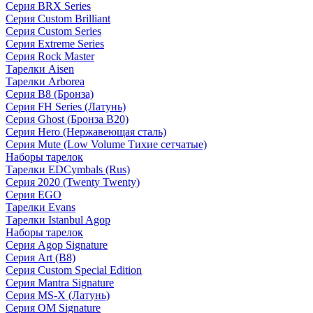
Серия BRX Series
Серия Custom Brilliant
Серия Custom Series
Серия Extreme Series
Серия Rock Master
Тарелки Aisen
Тарелки Arborea
Серия B8 (Бронза)
Серия FH Series (Латунь)
Серия Ghost (Бронза B20)
Серия Hero (Нержавеющая сталь)
Серия Mute (Low Volume Тихие сетчатые)
Наборы тарелок
Тарелки EDCymbals (Rus)
Серия 2020 (Twenty Twenty)
Серия EGO
Тарелки Evans
Тарелки Istanbul Agop
Наборы тарелок
Серия Agop Signature
Серия Art (B8)
Серия Custom Special Edition
Серия Mantra Signature
Серия MS-X (Латунь)
Серия OM Signature