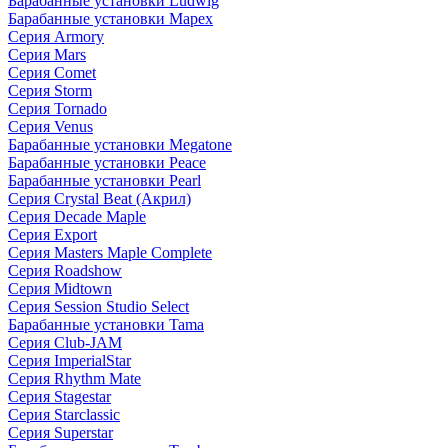
Барабанные установки Ludwig
Барабанные установки Mapex
Серия Armory
Серия Mars
Серия Comet
Серия Storm
Серия Tornado
Серия Venus
Барабанные установки Megatone
Барабанные установки Peace
Барабанные установки Pearl
Серия Crystal Beat (Акрил)
Серия Decade Maple
Серия Export
Серия Masters Maple Complete
Серия Roadshow
Серия Midtown
Серия Session Studio Select
Барабанные установки Tama
Серия Club-JAM
Серия ImperialStar
Серия Rhythm Mate
Серия Stagestar
Серия Starclassic
Серия Superstar